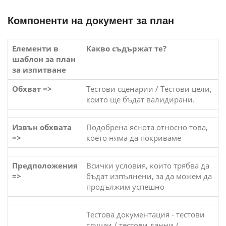
Компоненти на документ за план
Елементи в
Какво съдържат те?
шаблон за план
за изпитване
Обхват =>
Тестови сценарии / Тестови цели,
които ще бъдат валидирани.
Извън обхвата
Подобрена яснота относно това,
=>
което няма да покриваме
Предположения
Всички условия, които трябва да
=>
бъдат изпълнени, за да можем да
продължим успешно
Тестова документация - тестови
случаи / тестови данни /