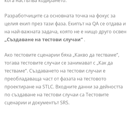
кога настъпва кодирането.
Разработчиците са основната точка на фокус за
целия екип през тази фаза. Екипът на QA се отдава и
на най-важната задача, която не е нищо друго освен
„Създаване на тестови случаи“
.
Ако тестовите сценарии бяха „Какво да тестваме“,
тогава тестовите случаи се занимават с „Как да
тестваме“. Създаването на тестови случаи е
преобладаваща част от фазата на тестовото
проектиране на STLC. Входните данни за дейността
по създаване на тестови случаи са Тестовите
сценарии и документът SRS.