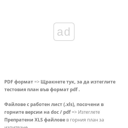
ad
PDF формат
=>
Щракнете тук, за да изтеглите
тестовия план във формат pdf .
Файлове с работен лист (.xls), посочени в
горните версии на doc / pdf
=> Изтеглете
Препратени XLS файлове
в горния план за
изпитване