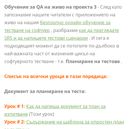
Обучение за QA на живо на проекта 3
- След като
запознахме нашите читатели с приложението на
живо на нашия
безплатно онлайн обучение за
тестване на софтуер
, разбрахме
как да прегледате
SRS и да напишете тестови сценарии
. И сега е
подходящият момент да се потопите по-дълбоко в
най-важната част от жизнения цикъл на
софтуерното тестване - т.е.
Планиране на тестове
.
Списък на всички уроци в тази поредица:
Документ за планиране на теста:
Урок # 1:
Как да напиша документ за план за
изпитване
(Този урок)
Урок # 2:
Съдържание на шаблона за опростен план