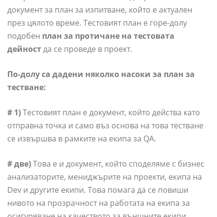
документ за план за изпитване, който е актуален
през цялото време. Тестовият план е горе-долу
подобен
план за протичане на тестовата
дейност
да се проведе в проект.
По-долу са дадени няколко насоки за план за
тестване:
# 1)
Тестовият план е документ, който действа като
отправна точка и само въз основа на това тестване
се извършва в рамките на екипа за QA.
# две)
Това е и документ, който споделяме с бизнес
анализаторите, мениджърите на проекти, екипа на
Dev и другите екипи. Това помага да се повиши
нивото на прозрачност на работата на екипа за
осигуряване на качеството за външните екипи.