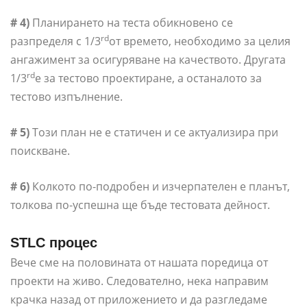
# 4)
Планирането на теста обикновено се
rd
разпределя с 1/3
от времето, необходимо за целия
ангажимент за осигуряване на качеството. Другата
rd
1/3
е за тестово проектиране, а останалото за
тестово изпълнение.
# 5)
Този план не е статичен и се актуализира при
поискване.
# 6)
Колкото по-подробен и изчерпателен е планът,
толкова по-успешна ще бъде тестовата дейност.
STLC процес
Вече сме на половината от нашата поредица от
проекти на живо. Следователно, нека направим
крачка назад от приложението и да разгледаме