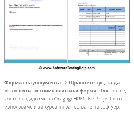
Формат на документа
=>
Щракнете тук, за да
изтеглите тестовия план във формат Doc
това е,
което създадохме за OragngeHRM Live Project и го
използваме и за курса ни за тестване на софтуер.