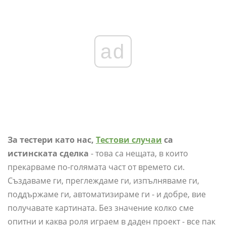
ad
За тестери като нас,
Тестови случаи
са
истинската сделка
- това са нещата, в които
прекарваме по-голямата част от времето си.
Създаваме ги, преглеждаме ги, изпълняваме ги,
поддържаме ги, автоматизираме ги - и добре, вие
получавате картината. Без значение колко сме
опитни и каква роля играем в даден проект - все пак