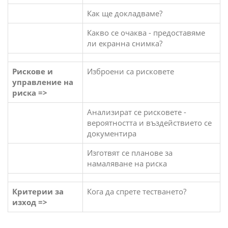
Как ще докладваме?
Какво се очаква - предоставяме
ли екранна снимка?
Рискове и
Изброени са рисковете
управление на
риска =>
Анализират се рисковете -
вероятността и въздействието се
документира
Изготвят се планове за
намаляване на риска
Критерии за
Кога да спрете тестването?
изход =>