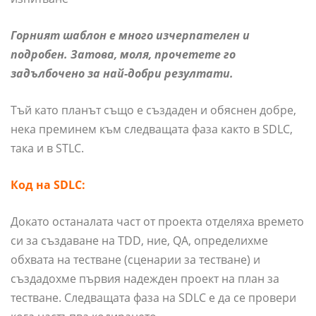
Горният шаблон е много изчерпателен и
подробен. Затова, моля, прочетете го
задълбочено за най-добри резултати.
Тъй като планът също е създаден и обяснен добре,
нека преминем към следващата фаза както в SDLC,
така и в STLC.
Код на SDLC:
Докато останалата част от проекта отделяха времето
си за създаване на TDD, ние, QA, определихме
обхвата на тестване (сценарии за тестване) и
създадохме първия надежден проект на план за
тестване. Следващата фаза на SDLC е да се провери