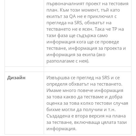
първоначалният проект на тестовия
план. Към този момент, тъй като
екипът за QA не е приключил с
прегледа на SRS, обхватът на
тестването не е ясен. Така че TP на
тази фаза ще съдържа само
информация кога ще се проведе
тестване, информация за проекта и
информация за екипа (ако
разполагаме с нея).
Дизайн
Извършва се преглед на SRS и се
определя обхватът на тестването.
Имаме много повече информация
за това какво да тестваме и добра
оценка за това колко тестови случая
бихме могли да получим и т.н.
Създадена е втора версия на плана
за тестване, включваща цялата тази
информация.