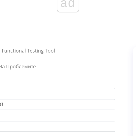
ad
Functional Testing Tool
 На Проблемите
е)