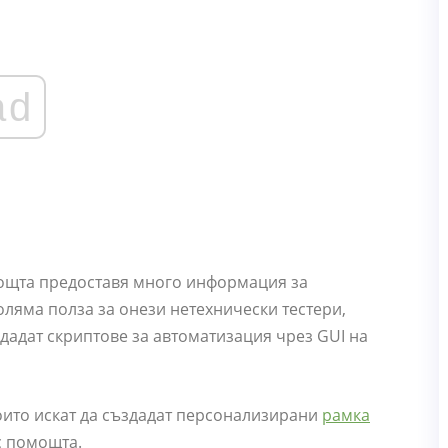
ad
ощта предоставя много информация за
оляма полза за онези нетехнически тестери,
здадат скриптове за автоматизация чрез GUI на
които искат да създадат персонализирани
рамка
с помощта.