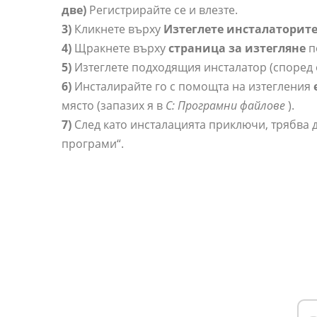
две)
Регистрирайте се и влезте.
3)
Кликнете върху
Изтеглете инсталаторите
4)
Щракнете върху
страница за изтегляне
п
5)
Изтеглете подходящия инсталатор (според 
6)
Инсталирайте го с помощта на изтегления
място (запазих я в
C: Програмни файлове
).
7)
След като инсталацията приключи, трябва д
програми“.