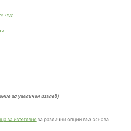
a код:
ти
ение за увеличен изглед)
ица за изтегляне
за различни опции въз основа