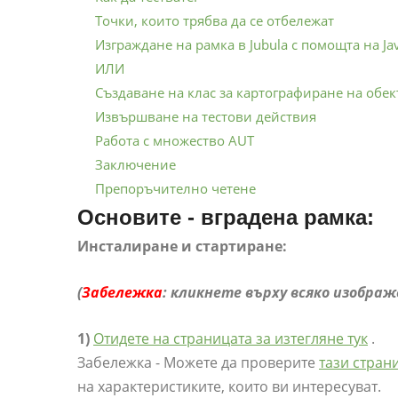
Точки, които трябва да се отбележат
Изграждане на рамка в Jubula с помощта на Jav
ИЛИ
Създаване на клас за картографиране на обек
Извършване на тестови действия
Работа с множество AUT
Заключение
Препоръчително четене
Основите - вградена рамка:
Инсталиране и стартиране:
(
Забележка
: кликнете върху всяко изображ
1)
Отидете на страницата за изтегляне тук
.
Забележка - Можете да проверите
тази стран
на характеристиките, които ви интересуват.