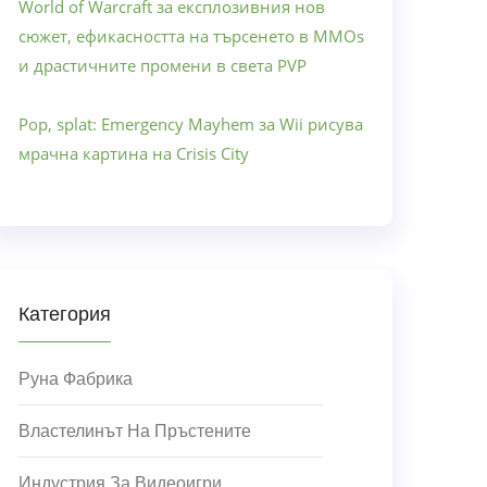
World of Warcraft за експлозивния нов
сюжет, ефикасността на търсенето в MMOs
и драстичните промени в света PVP
Pop, splat: Emergency Mayhem за Wii рисува
мрачна картина на Crisis City
Категория
Руна Фабрика
Властелинът На Пръстените
Индустрия За Видеоигри