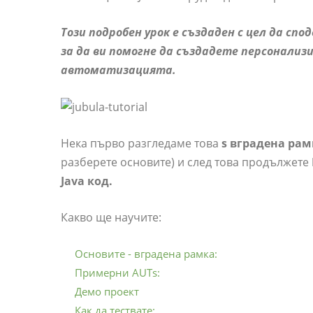
Този подробен урок е създаден с цел да спо
за да ви помогне да създадете персонализ
автоматизацията.
Нека първо разгледаме това
s вградена рам
разберете основите) и след това продължете
Java код.
Какво ще научите:
Основите - вградена рамка:
Примерни AUTs:
Демо проект
Как да тествате: