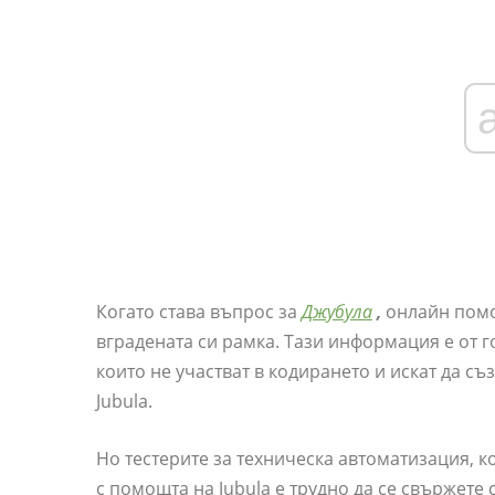
Когато става въпрос за
Джубула
,
онлайн пом
вградената си рамка. Тази информация е от г
които не участват в кодирането и искат да съ
Jubula.
Но тестерите за техническа автоматизация, 
с помощта на Jubula е трудно да се свържете 