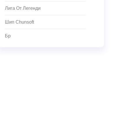
Лига От Легенди
Шип Chunsoft
Бр