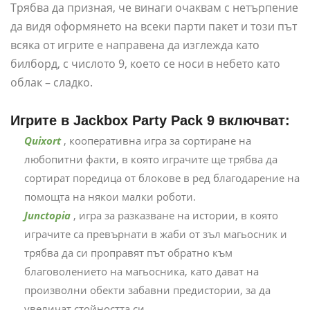
Трябва да призная, че винаги очаквам с нетърпение
да видя оформянето на всеки парти пакет и този път
всяка от игрите е направена да изглежда като
билборд, с числото 9, което се носи в небето като
облак – сладко.
Игрите в Jackbox Party Pack 9 включват:
Quixort
, кооперативна игра за сортиране на
любопитни факти, в която играчите ще трябва да
сортират поредица от блокове в ред благодарение на
помощта на някои малки роботи.
Junctopia
, игра за разказване на истории, в която
играчите са превърнати в жаби от зъл магьосник и
трябва да си проправят път обратно към
благоволението на магьосника, като дават на
произволни обекти забавни предистории, за да
увеличат стойността си.