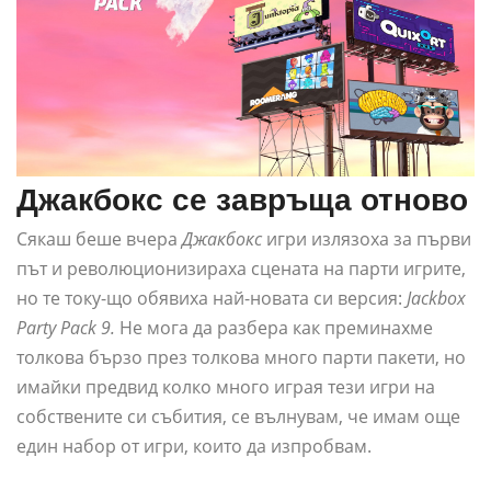
Джакбокс се завръща отново
Сякаш беше вчера
Джакбокс
игри излязоха за първи
път и революционизираха сцената на парти игрите,
но те току-що обявиха най-новата си версия:
Jackbox
Party Pack 9.
Не мога да разбера как преминахме
толкова бързо през толкова много парти пакети, но
имайки предвид колко много играя тези игри на
собствените си събития, се вълнувам, че имам още
един набор от игри, които да изпробвам.