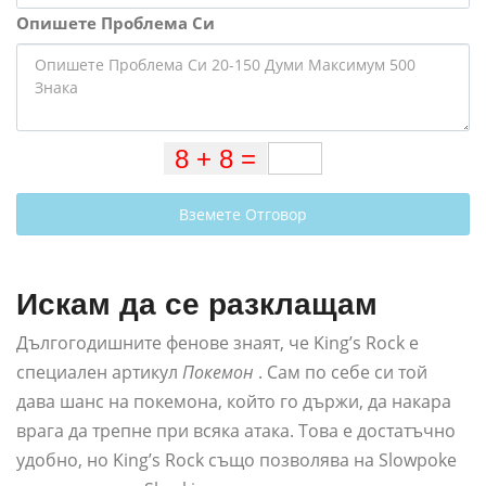
Опишете Проблема Си
Вземете Отговор
Искам да се разклащам
Дългогодишните фенове знаят, че King’s Rock е
специален артикул
Покемон
. Сам по себе си той
дава шанс на покемона, който го държи, да накара
врага да трепне при всяка атака. Това е достатъчно
удобно, но King’s Rock също позволява на Slowpoke