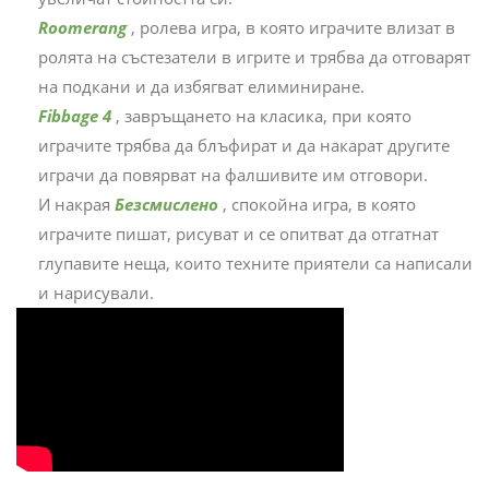
Roomerang
, ролева игра, в която играчите влизат в
ролята на състезатели в игрите и трябва да отговарят
на подкани и да избягват елиминиране.
Fibbage 4
, завръщането на класика, при която
играчите трябва да блъфират и да накарат другите
играчи да повярват на фалшивите им отговори.
И накрая
Безсмислено
, спокойна игра, в която
играчите пишат, рисуват и се опитват да отгатнат
глупавите неща, които техните приятели са написали
и нарисували.