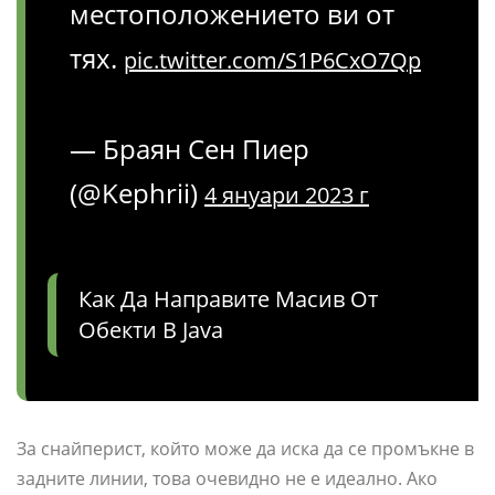
местоположението ви от
тях.
pic.twitter.com/S1P6CxO7Qp
— Браян Сен Пиер
(@Kephrii)
4 януари 2023 г
Как Да Направите Масив От
Обекти В Java
За снайперист, който може да иска да се промъкне в
задните линии, това очевидно не е идеално. Ако