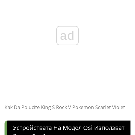
ad
Kak Da Polucite King S Rock V Pokemon Scarlet Violet
Устройствата На Модел Osi Използват