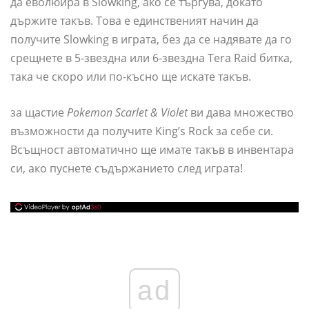
да еволюира в Slowking, ако се търгува, докато
държите такъв. Това е единственият начин да
получите Slowking в играта, без да се надявате да го
срещнете в 5-звездна или 6-звездна Tera Raid битка,
така че скоро или по-късно ще искате такъв.
за щастие
Pokemon Scarlet & Violet
ви дава множество
възможности да получите King’s Rock за себе си.
Всъщност автоматично ще имате такъв в инвентара
си, ако пуснете съдържанието след играта!
ad