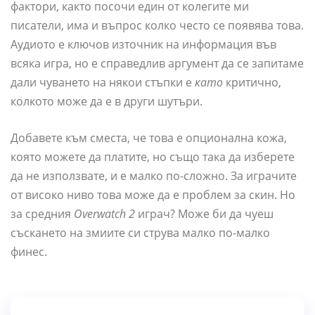
фактори, както посочи един от колегите ми
писатели, има и въпрос колко често се появява това.
Аудиото е ключов източник на информация във
всяка игра, но е справедлив аргумент да се запитаме
дали чуването на някои стъпки е
като
критично,
колкото може да е в други шутъри.
Добавете към сместа, че това е опционална кожа,
която можете да платите, но също така да изберете
да не използвате, и е малко по-сложно. За играчите
от високо ниво това може да е проблем за скин. Но
за средния
Overwatch 2
играч? Може би да чуеш
съскането на змиите си струва малко по-малко
финес.