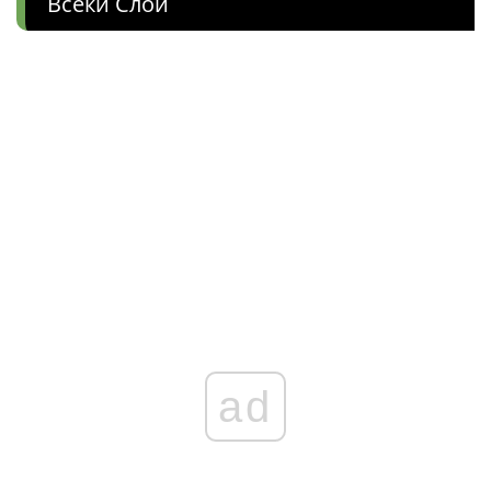
Всеки Слой
ad