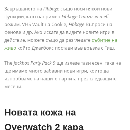
Завръщането на
Fibbage
също носи някои нови
функции, като например
Fibbage Стига за теб
режим, VHS Vault на Cookie,
Fibbage
Въпроси на
фенове и др. Ако искате да видите новите игри в
действие, можете също да разгледате
събитие на
живо
който Джакбокс постави във връзка с Гиш.
The
Jackbox Party Pack 9
ще излезе тази есен, така че
ще имаме много забавни нови игри, които да
изпробваме на нашите партита през следващите
месеци.
Новата кожа на
Overwatch 2 кара