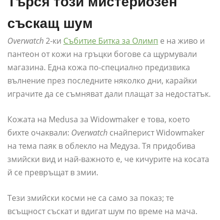
Търся този мистериозен
съскащ шум
Overwatch
2-ки
Събитие Битка за Олимп
е на живо и
пантеон от кожи на гръцки богове са щурмували
магазина. Една кожа по-специално предизвика
вълнение през последните няколко дни, карайки
играчите да се съмняват дали плащат за недостатък.
Кожата на Medusa за Widowmaker е това, което
бихте очаквали:
Overwatch
снайперист Widowmaker
на тема паяк в облекло на Медуза. Тя придобива
змийски вид и най-важното е, че кичурите на косата
й се превръщат в змии.
Тези змийски косми не са само за показ; те
всъщност съскат и вдигат шум по време на мача.