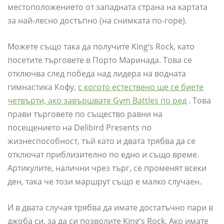
местоположението от западната страна на картата
за най-лесно достъпно (на снимката по-горе).
Можете също така да получите King’s Rock, като
посетите търговете в Порто Маринада. Това се
отключва след победа над лидера на водната
гимнастика Кофу,
с когото естествено ще се биете
четвърти, ако завършвате Gym Battles по ред
. Това
прави търговете по същество равни на
посещението на Delibird Presents по
жизнеспособност, тъй като и двата трябва да се
отключат приблизително по едно и също време.
Артикулите, налични чрез търг, се променят всеки
ден, така че този маршрут също е малко случаен.
И в двата случая трябва да имате достатъчно пари в
джоба си, за да си позволите King’s Rock. Ако имате