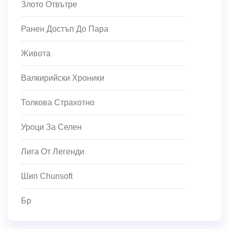
Злото Отвътре
Ранен Достъп До Пара
Живота
Валкирийски Хроники
Толкова Страхотно
Уроци За Селен
Лига От Легенди
Шип Chunsoft
Бр