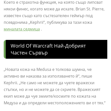
Което е страхотна функция, на която също липсват
някои финес, когато може да искате. Brian St. Pierre,
известен също като състезателен геймър под
псевдонима „Kephrii“, публикува за тази кожа
миналата седмица
.
World Of Warcraft Най-Добрият
Частен Сървър
„Новата кожа на Medusa е толкова шумна, че
активно ви наказва за използването й“, пише
Kephrii. „Не само не можете да чуете вражески
стъпки, но и не можете да се скриете. Вражеският
екип може да чуе змиите/космите по кожата на
Медуза и да определи местоположението ви от тях.“