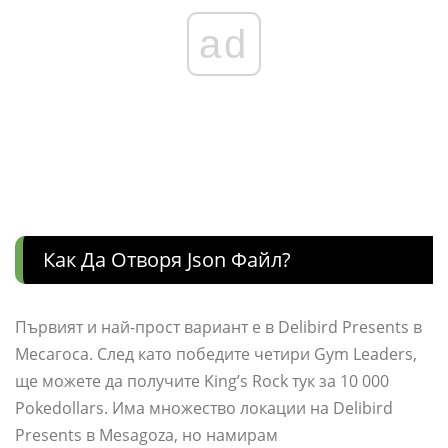
ad
Как Да Отворя Json Файл?
Първият и най-прост вариант е в Delibird Presents в
Месагоса. След като победите четири Gym Leaders,
ще можете да получите King’s Rock тук за 10 000
Pokedollars. Има множество локации на Delibird
Presents в Mesagoza, но намирам