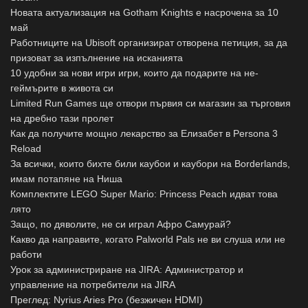
Новата актуализация на Gotham Knights е насрочена за 10
май
Работниците на Ubisoft организират отворена петиция, за да
призоват за изпълнение на исканията
10 удобни за нови игри игри, които да подарите на не-
геймърите в живота си
Limited Run Games ще отвори първия си магазин за търговия
на дребно тази пролет
Как да получите мощно лекарство за Елизабет в Persona 3
Reload
За всички, които бихте били каубои и каубори на Borderlands,
имам потапяне на Ниша
Комплектите LEGO Super Mario: Princess Peach идват това
лято
Защо, по дяволите, не си играл Афро Самурай?
Какво да направите, когато Palworld Pals не ви слуша или не
работи
Урок за администриране на JIRA: Администратор и
управление на потребители на JIRA
Преглед: Nyrius Aries Pro (безжичен HDMI)