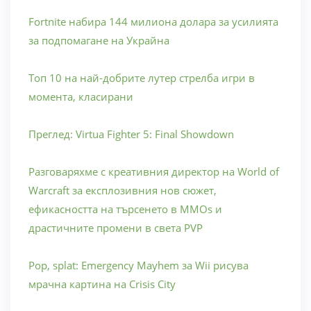
Fortnite набира 144 милиона долара за усилията
за подпомагане на Украйна
Топ 10 на най-добрите лутер стрелба игри в
момента, класирани
Преглед: Virtua Fighter 5: Final Showdown
Разговаряхме с креативния директор на World of
Warcraft за експлозивния нов сюжет,
ефикасността на търсенето в MMOs и
драстичните промени в света PVP
Pop, splat: Emergency Mayhem за Wii рисува
мрачна картина на Crisis City