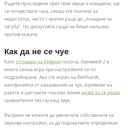
бъдете проследени чрез тези звуци и извадени, ще
се почувствате така, сякаш сте платили за
недостатък, често с кратки ръце до „плащане за
загуба“. Но дискусията също не беше напълно
против кожата.
Как да не се чуе
Като
отговаря на Кефрий
посоча,
Overwatch 2
е
много силна игра при настройките си по
подразбиране. Ако сте играч на Reinhardt,
какофонията от замахвания на чук, взривове на
ракети и шеговити гласови линии
може да се удави
сравнително тих съскащ звук.
Въпреки че можете да увеличите собствените си
звукови настройки, за да подчертаете определени