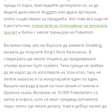
нужда от пари, прегледайте артикулите си, за да
видите дали имате Nuggets или други артикули,
които съществуват за продажба. Ако това все още не
е достатъчно,
помислете за получаване на монетата
амулет
и битка с някои треньори на Pokemon.
Въпреки това, ако не бързате да вземете Slowking,
можете да получите King’s Rock безплатно. В
следиграта ще имате опцията да предизвикате
отново всички Gym Leaders. Тези срещи не трябва
да ви карат да се изпотявате на този етап, така че
летете наоколо и ги нокаутирайте един по един.
Вашата награда в края на тази линия от мисии е
Кралска скала. Въпреки че 10 000 Pokedollars са
капка в кофата, като се имат предвид купчините
пари, които ще имате досега, това е добър начин да