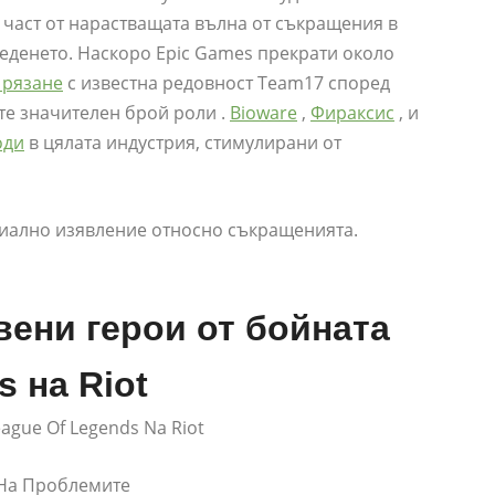
е част от нарастващата вълна от съкращения в
еденето. Наскоро Epic Games прекрати около
 рязане
с известна редовност Team17 според
те значителен брой роли .
Bioware
,
Фираксис
, и
оди
в цялата индустрия, стимулирани от
циално изявление относно съкращенията.
явени герои от бойната
s на Riot
League Of Legends Na Riot
 На Проблемите