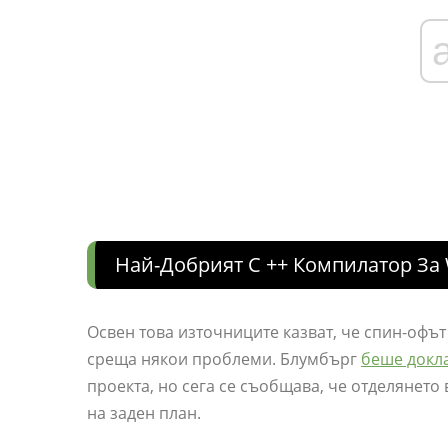
Най-Добрият C ++ Компилатор За
Освен това източниците казват, че спин-офъ
среща някои проблеми. Блумбърг
беше докл
проекта, но сега се съобщава, че отделянето 
на заден план.