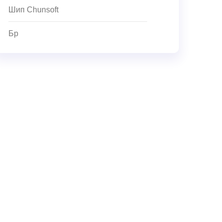
Шип Chunsoft
Бр