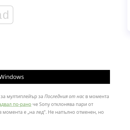
ad
 Windows
т за мултиплейър за
Последния от нас
в момента
адвал по-рано
че Sony отклонява пари от
в момента е „на лед“. Не напълно отменен, но