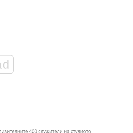
ad
лизителните 400 служители на студиото