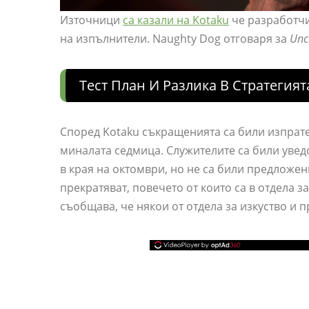
Източници
са казали на Kotaku
че разработчи
на изпълнители. Naughty Dog отговаря за
Unc
Тест План И Разлика В Стратегият
Според Kotaku съкращенията са били изпрат
миналата седмица. Служителите са били увед
в края на октомври, но не са били предложен
прекратяват, повечето от които са в отдела з
съобщава, че някои от отдела за изкуство и 