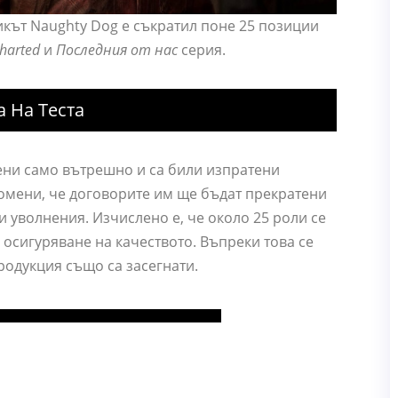
кът Naughty Dog е съкратил поне 25 позиции
harted
и
Последния от нас
серия.
а На Теста
ени само вътрешно и са били изпратени
омени, че договорите им ще бъдат прекратени
и уволнения. Изчислено е, че около 25 роли се
а осигуряване на качеството. Въпреки това се
продукция също са засегнати.