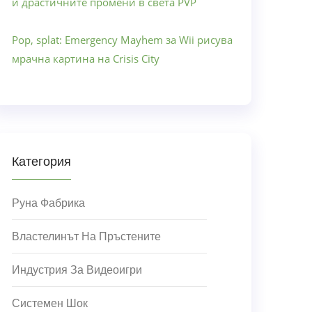
и драстичните промени в света PVP
Pop, splat: Emergency Mayhem за Wii рисува
мрачна картина на Crisis City
Категория
Руна Фабрика
Властелинът На Пръстените
Индустрия За Видеоигри
Системен Шок