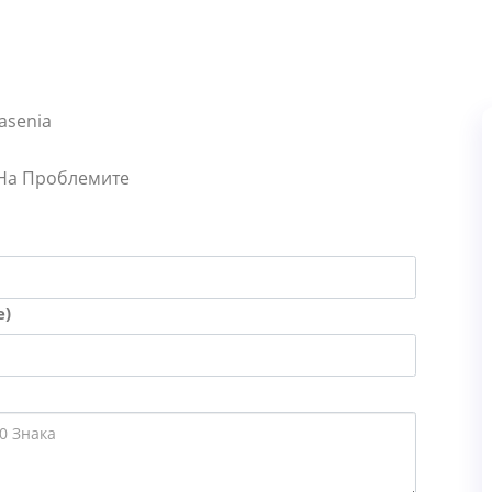
asenia
 На Проблемите
е)