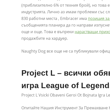
(приблизително 6% от техния брой), но това 
индустрията. Лично аз имам проблеми със сл
830 работни места , Embracer има
позиция за
съобщенията планира да го направи изпусне
още и още. Това е въпреки
нарастващи прих
продажбите на хардуер.
Naughty Dog все още не са публикували офи
Project L – всички об
игра League of Legend
Project L Vsicki Obaveni Geroi Ot Bojnata Igra 
Опитайте Нашия Инструмент За Премахване