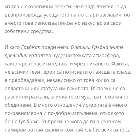
мъгла и екологични ефекти. Не е задължително да
възпроизвежда усещането на по-стари заглавия, но
вместо това използва пикселно изкуство за свои
собствени средства.
И като
Гръбнак
преди него.
Опашки: Гръбначните
прелюдии
използва чудесно тежката атмосфера,
както чрез графиките, така и чрез писането. Фактът,
че всички тези герои са потиснати от висшата класа,
е преобладаващ, независимо от това колко са
овластени или статуса им в живота. Въпреки че са
различни разкази, всички те се чувстват тематично
обединени. В много отношения историята е много
по-равномерна и по-добре изпълнена, отколкото
беше
Гръбнак
. Въпреки че мога да ги оценя кои
намирам за най-силни и кои най-слаби, всички те са