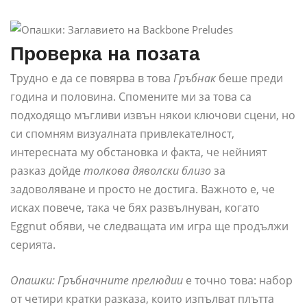
Проверка на позата
Трудно е да се повярва в това
Гръбнак
беше преди
година и половина. Спомените ми за това са
подходящо мъгливи извън някои ключови сцени, но
си спомням визуалната привлекателност,
интересната му обстановка и факта, че нейният
разказ дойде
толкова дяволски близо
за
задоволяване и просто не достига. Важното е, че
исках повече, така че бях развълнуван, когато
Eggnut обяви, че следващата им игра ще продължи
серията.
Опашки: Гръбначните прелюдии
е точно това: набор
от четири кратки разказа, които изпълват плътта