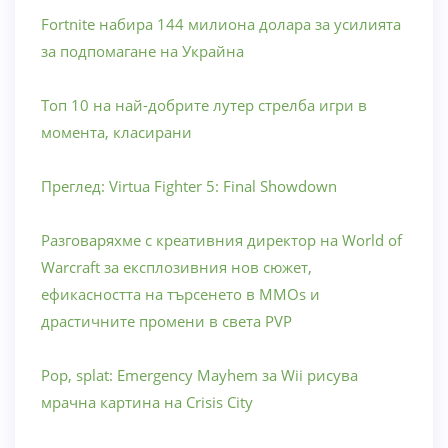
Fortnite набира 144 милиона долара за усилията
за подпомагане на Украйна
Топ 10 на най-добрите лутер стрелба игри в
момента, класирани
Преглед: Virtua Fighter 5: Final Showdown
Разговаряхме с креативния директор на World of
Warcraft за експлозивния нов сюжет,
ефикасността на търсенето в MMOs и
драстичните промени в света PVP
Pop, splat: Emergency Mayhem за Wii рисува
мрачна картина на Crisis City