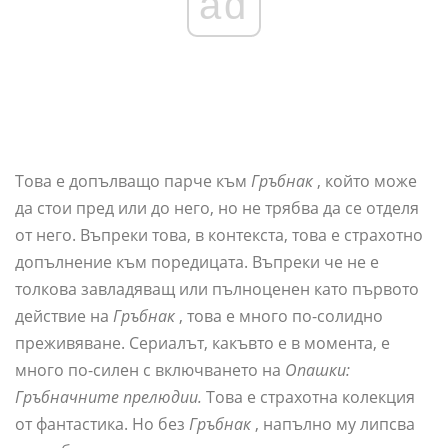
ad
Това е допълващо парче към
Гръбнак
, който може
да стои пред или до него, но не трябва да се отделя
от него. Въпреки това, в контекста, това е страхотно
допълнение към поредицата. Въпреки че не е
толкова завладяващ или пълноценен като първото
действие на
Гръбнак
, това е много по-солидно
преживяване. Сериалът, какъвто е в момента, е
много по-силен с включването на
Опашки:
Гръбначните прелюдии.
Това е страхотна колекция
от фантастика. Но без
Гръбнак
, напълно му липсва