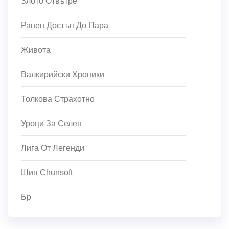
Злото Отвътре
Ранен Достъп До Пара
Живота
Валкирийски Хроники
Толкова Страхотно
Уроци За Селен
Лига От Легенди
Шип Chunsoft
Бр