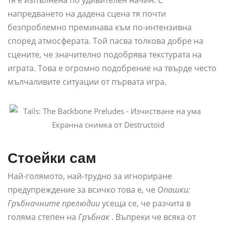
напредването на дадена сцена тя почти
безпроблемно преминава към по-интензивна
според атмосферата. Той пасва толкова добре на
сцените, че значително подобрява текстурата на
играта. Това е огромно подобрение на твърде често
мълчаливите ситуации от първата игра.
Екранна снимка от Destructoid
Стоейки сам
Най-голямото, най-трудно за игнориране
предупреждение за всичко това е, че
Опашки:
Гръбначните прелюдии
усеща се, че разчита в
голяма степен на
Гръбнак
. Въпреки че всяка от