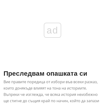
ad
Преследвам опашката си
Вие правите поредица от избори във всеки разказ,
които донякъде влияят на тона на историите.
Въпреки че изглежда, че всяка история неизбежно
ще стигне до същия край по начин, който да запази