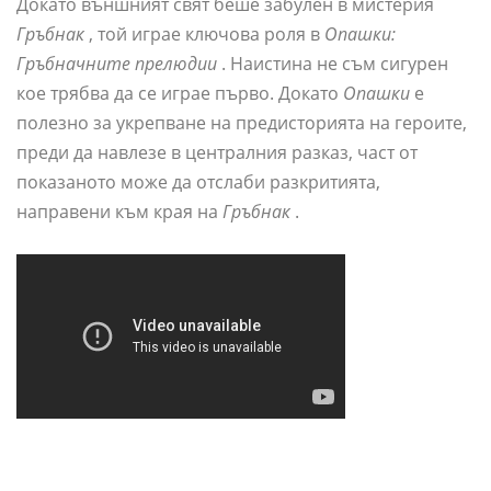
Докато външният свят беше забулен в мистерия
Гръбнак
, той играе ключова роля в
Опашки:
Гръбначните прелюдии
. Наистина не съм сигурен
кое трябва да се играе първо. Докато
Опашки
е
полезно за укрепване на предисторията на героите,
преди да навлезе в централния разказ, част от
показаното може да отслаби разкритията,
направени към края на
Гръбнак
.