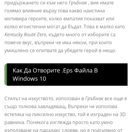
придържането си към него
Гръбнак
, вие имате
голямо влияние върху това какво наистина
мотивира героите, колко емпатия показват или
колко егоистични могат да бъдат. Това е малко като
Kentucky Route Zero,
където много от изборите са
повече вкус, въпреки че има някои, при които
умишлено се опитвате да убедите герой в нещо.
Как Да Отворите .eps Файла В
Windows 10
Стилът на изкуството, използван в
Гръбнак
все още е
също толкова завладяващ. Въпреки че използва
естетика на пикселно изкуство, той е изграден на 3D
равнина. Понякога изглежда просто като умно
използване на паралакс слоеве, но е подсилено от