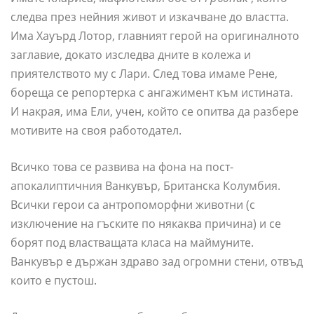
следва през нейния живот и изкачване до властта.
Има Хауърд Лотор, главният герой на оригиналното
заглавие, докато изследва дните в колежа и
приятелството му с Лари. След това имаме Рене,
бореща се репортерка с ангажимент към истината.
И накрая, има Ели, учен, който се опитва да разбере
мотивите на своя работодател.
Всичко това се развива на фона на пост-
апокалиптичния Ванкувър, Британска Колумбия.
Всички герои са антропоморфни животни (с
изключение на гъските по някаква причина) и се
борят под властващата класа на маймуните.
Ванкувър е държан здраво зад огромни стени, отвъд
които е пустош.