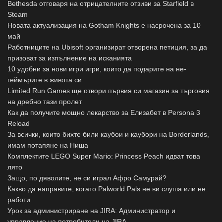
Bethesda отговаря на отрицателните отзиви за Starfield в
Steam
Новата актуализация на Gotham Knights е насрочена за 10
май
Работниците на Ubisoft организират отворена петиция, за да
призоват за изпълнение на исканията
10 удобни за нови игри игри, които да подарите на не-
геймърите в живота си
Limited Run Games ще отвори първия си магазин за търговия
на дребно тази пролет
Как да получите мощно лекарство за Елизабет в Persona 3
Reload
За всички, които бихте били каубои и каубори на Borderlands,
имам потапяне на Ниша
Комплектите LEGO Super Mario: Princess Peach идват това
лято
Защо, по дяволите, не си играл Афро Самурай?
Какво да направите, когато Palworld Pals не ви слуша или не
работи
Урок за администриране на JIRA: Администратор и
управление на потребители на JIRA