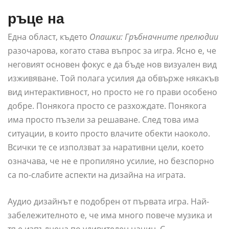
ръце на
Една област, където
Опашки: Гръбначните прелюдии
разочарова, когато става въпрос за игра. Ясно е, че
неговият основен фокус е да бъде нов визуален вид
изживяване. Той полага усилия да обвърже някакъв
вид интерактивност, но просто не го прави особено
добре. Понякога просто се разхождате. Понякога
има просто пъзели за решаване. След това има
ситуации, в които просто влачите обекти наоколо.
Всички те се използват за наративни цели, което
означава, че не е пропиляно усилие, но безспорно
са по-слабите аспекти на дизайна на играта.
Аудио дизайнът е подобрен от първата игра. Най-
забележителното е, че има много повече музика и
тя е изпълнена по удивителен начин. С