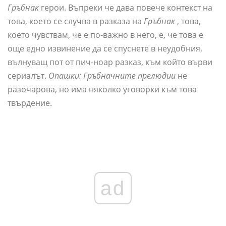
Гръбнак
герои. Въпреки че дава повече контекст на
това, което се случва в разказа на
Гръбнак
, това,
което чувствам, че е по-важно в него, е, че това е
още едно извинение да се спуснете в неудобния,
вълнуващ пот от пич-ноар разказ, към който върви
сериалът.
Опашки: Гръбначните прелюдии
не
разочарова, но има няколко уговорки към това
твърдение.
ad