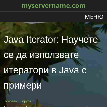
myservername.com
МЕНЮ
Java Iterator: Научете
се да използвате
итератори в Java с
примери
Основен
Други