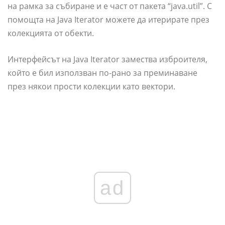
на рамка за събиране и е част от пакета “java.util”. С
помощта на Java Iterator можете да итерирате през
колекцията от обекти.
Интерфейсът на Java Iterator замества изброителя,
който е бил използван по-рано за преминаване
през някои прости колекции като вектори.
ad