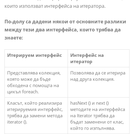
които използват интерфейса на итератора.
По-долу са дадени някои от основните разлики
между тези два интерфейса, които трябва да
знаете:
Итерируем интерфейс
Интерфейс на
итератор
Представлява колекция,
Позволява да се итерира
която може да бъде
над друга колекция.
обходена с помощта на
цикъл foreach.
Класът, който реализира
hasNext () и next ()
итерируемия интерфейс,
методите на интерфейса
трябва да замени метода
на Iterator трябва да
iterator ().
бъдат заменени от клас,
който го изпълнява.