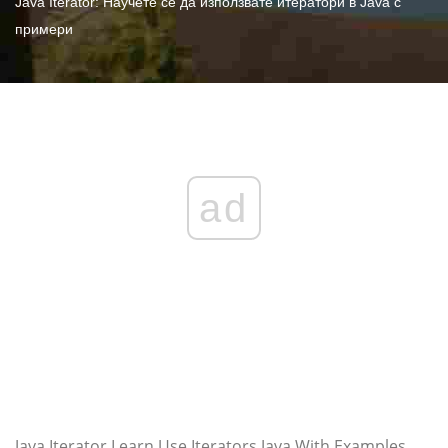
Java Iterator: Научете се да използвате итератори в Java с
примери
ad
Java Iterator Learn Use Iterators Java With Examples