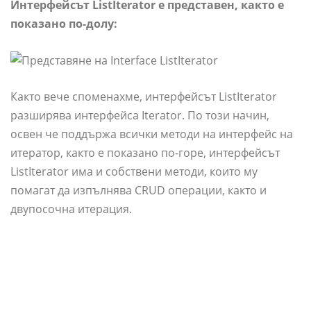
Интерфейсът ListIterator е представен, както е
показано по-долу:
Както вече споменахме, интерфейсът ListIterator
разширява интерфейса Iterator. По този начин,
освен че поддържа всички методи на интерфейс на
итератор, както е показано по-горе, интерфейсът
ListIterator има и собствени методи, които му
помагат да изпълнява CRUD операции, както и
двупосочна итерация.