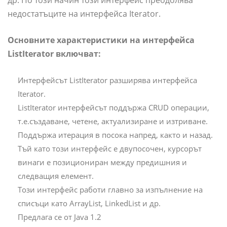
недостатъците на интерфейса Iterator.
Основните характеристики на интерфейса
ListIterator включват:
Интерфейсът ListIterator разширява интерфейса
Iterator.
ListIterator интерфейсът поддържа CRUD операции,
т.е.създаване, четене, актуализиране и изтриване.
Поддържа итерация в посока напред, както и назад.
Тъй като този интерфейс е двупосочен, курсорът
винаги е позициониран между предишния и
следващия елемент.
Този интерфейс работи главно за изпълнение на
списъци като ArrayList, LinkedList и др.
Предлага се от Java 1.2