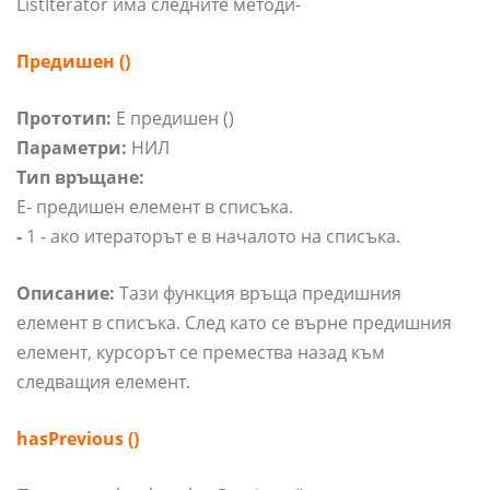
ListIterator има следните методи-
Предишен ()
Прототип:
E предишен ()
Параметри:
НИЛ
Тип връщане:
E- предишен елемент в списъка.
-
1 - ако итераторът е в началото на списъка.
Описание:
Тази функция връща предишния
елемент в списъка. След като се върне предишния
елемент, курсорът се премества назад към
следващия елемент.
hasPrevious ()