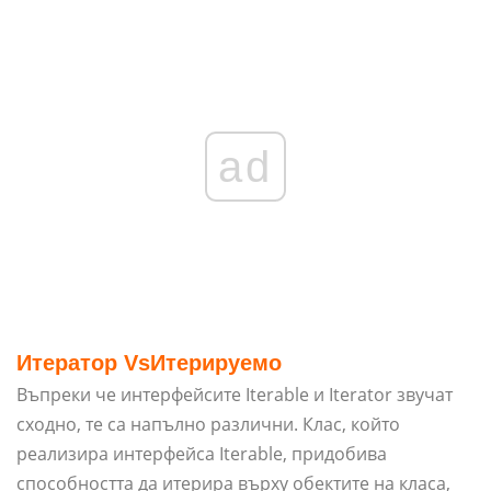
ad
Итератор Vs
Итерируемо
Въпреки че интерфейсите Iterable и Iterator звучат
сходно, те са напълно различни. Клас, който
реализира интерфейса Iterable, придобива
способността да итерира върху обектите на класа,