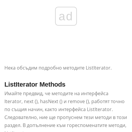
ad
Нека обсъдим подробно методите ListIterator.
ListIterator Methods
Имайте предвид, че методите на интерфейса
Iterator, next (), hasNext () и remove (), работят точно
по същия начин, както интерфейса ListIterator.
Следователно, ние ще пропуснем тези методи в този
раздел. В допълнение към гореспоменатите методи,