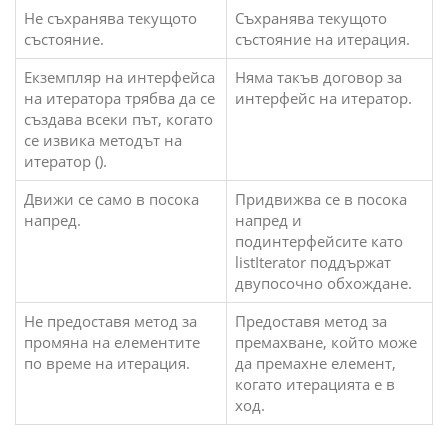
Не съхранява текущото
Съхранява текущото
състояние.
състояние на итерация.
Екземпляр на интерфейса
Няма такъв договор за
на итератора трябва да се
интерфейс на итератор.
създава всеки път, когато
се извика методът на
итератор ().
Движи се само в посока
Придвижва се в посока
напред.
напред и
подинтерфейсите като
listIterator поддържат
двупосочно обхождане.
Не предоставя метод за
Предоставя метод за
промяна на елементите
премахване, който може
по време на итерация.
да премахне елемент,
когато итерацията е в
ход.