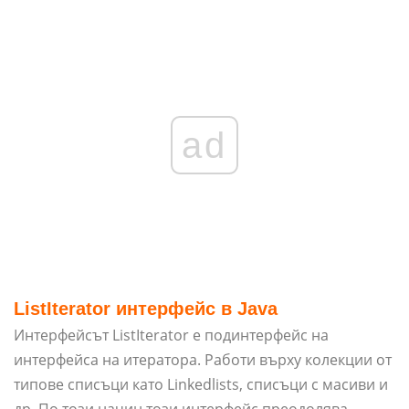
ad
ListIterator интерфейс в Java
Интерфейсът ListIterator е подинтерфейс на
интерфейса на итератора. Работи върху колекции от
типове списъци като Linkedlists, списъци с масиви и
др. По този начин този интерфейс преодолява