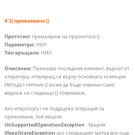
# 3) премахване ()
Прототип:
премахване на празнотата ()
Параметри:
НИЛ
Тип връщане:
НИЛ
Описание:
Премахва последния елемент, върнат от
итератора, итериращ се върху основната колекция.
Методът remove () може да бъде извикан само
веднъж на следващо () повикване.
Ако итераторът не поддържа операция за
премахване, той хвърля
UnSupportedOperationException
. Хвърля
IllegalStateException
ако следващият метод все още