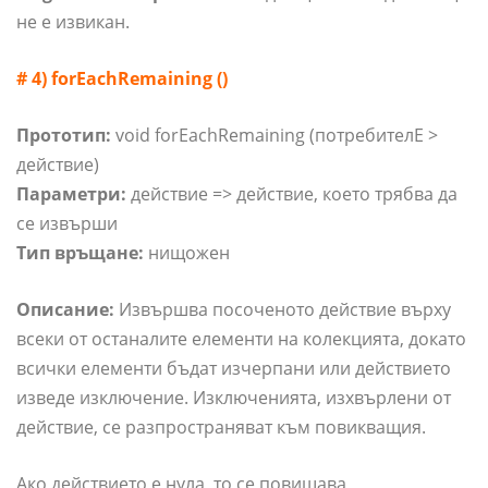
не е извикан.
# 4) forEachRemaining ()
Прототип:
void forEachRemaining (потребител
Е >
действие)
Параметри:
действие => действие, което трябва да
се извърши
Тип връщане:
нищожен
Описание:
Извършва посоченото действие върху
всеки от останалите елементи на колекцията, докато
всички елементи бъдат изчерпани или действието
изведе изключение. Изключенията, изхвърлени от
действие, се разпространяват към повикващия.
Ако действието е нула, то се повишава