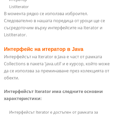
ListIterator
В момента рядко се използва изброител.
Следователно в нашата поредица от уроци ще се
съсредоточим върху интерфейсите на Iterator и
ListIterator.
Интерфейс на итератор в Java
Интерфейсът на Iterator в Java е част от рамката
Collections в пакета ‘java.util’ и е курсор, който може
да се използва за преминаване през колекцията от
обекти.
Интерфейсът Iterator има следните основни
характеристики:
Интерфейсът Iterator е достъпен от рамката за