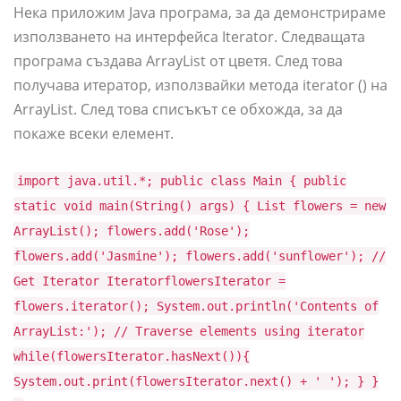
Нека приложим Java програма, за да демонстрираме
използването на интерфейса Iterator. Следващата
програма създава ArrayList от цветя. След това
получава итератор, използвайки метода iterator () на
ArrayList. След това списъкът се обхожда, за да
покаже всеки елемент.
import java.util.*; public class Main { public
static void main(String() args) { List flowers = new
ArrayList(); flowers.add('Rose');
flowers.add('Jasmine'); flowers.add('sunflower'); //
Get Iterator IteratorflowersIterator =
flowers.iterator(); System.out.println('Contents of
ArrayList:'); // Traverse elements using iterator
while(flowersIterator.hasNext()){
System.out.print(flowersIterator.next() + ' '); } }