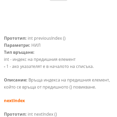
Прототип:
int previousIndex ()
Параметри:
НИЛ
Тип връщане:
int - индекс на предишния елемент
-
1 - ако указателят е в началото на списъка.
Описание:
Връща индекса на предишния елемент,
който се връща от предишното () повикване.
nextIndex
Прототип:
int nextIndex ()