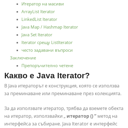
Итератор на масиви
ArrayList Iterator
LinkedList Iterator
Java Map / Hashmap Iterator
Java Set Iterator
Iterator срещу ListIterator
често задавани въпроси
Заключение
Препоръчително четене
Какво е Java Iterator?
В Java итераторът е конструкция, която се използва
за преминаване или преминаване през колекцията.
За да използвате итератор, трябва да вземете обекта
на итератор, използвайки „
итератор () ”
метод на
интерфейса за събиране. Java Iterator е интерфейс