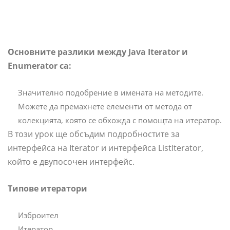
Основните разлики между Java Iterator и
Enumerator са:
Значително подобрение в имената на методите.
Можете да премахнете елементи от метода от
колекцията, която се обхожда с помощта на итератор.
В този урок ще обсъдим подробностите за
интерфейса на Iterator и интерфейса ListIterator,
който е двупосочен интерфейс.
Типове итератори
Изброител
Итератор