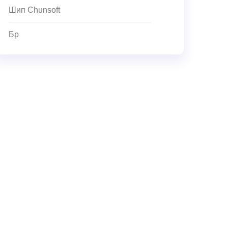
Шип Chunsoft
Бр