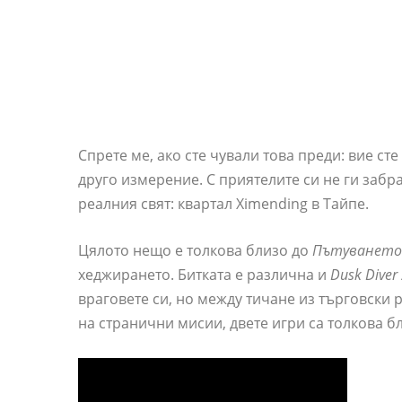
Спрете ме, ако сте чували това преди: вие ст
друго измерение. С приятелите си не ги забр
реалния свят: квартал Ximending в Тайпе.
Цялото нещо е толкова близо до
Пътуването 
хеджирането. Битката е различна и
Dusk Diver
враговете си, но между тичане из търговски
на странични мисии, двете игри са толкова бл