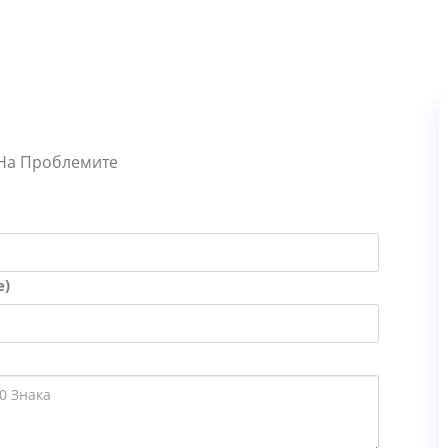
 На Проблемите
е)