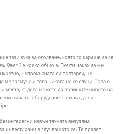
ше тази кука за оголване, която го караше да се
sk Diver 2
е колко общо е. Почти чаках да ми
нкретно, непрекъснато си повтарях, че
 ме засмуче и това никога не се случи. Това е
и места, където можете да повишите нивото на
елени нива на оборудване. Помага да ви
бре.
а безинтересни извън тяхната визуална
ва инвестирани в случващото се. Те правят