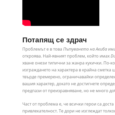
Потапящ се здрач
Проблемът е в това
Пътуването на Акиба
има
откроява. Най-явният проблем, който имах
Du
хване онези типични за жанра кукички. По-ко
изграждането на характера в крайна сметка ще
твърде премерено, ограничавайки определен
вашия характер, докато не достигнете опред
предпази от преизравняване, но не много до
Част от проблема е, че всички герои са дост
привлекателност. Те дори не изглеждат толко