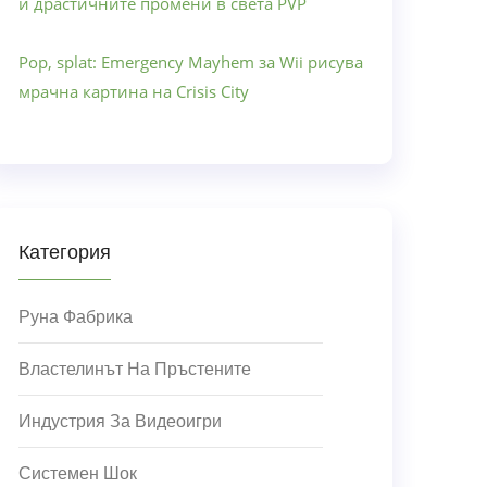
и драстичните промени в света PVP
Pop, splat: Emergency Mayhem за Wii рисува
мрачна картина на Crisis City
Категория
Руна Фабрика
Властелинът На Пръстените
Индустрия За Видеоигри
Системен Шок