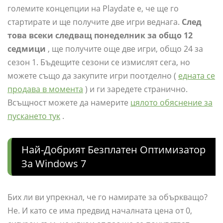
големите концепции на Playdate е, че ще го
стартирате и ще получите две игри веднага.
След
това всеки следващ понеделник за общо 12
седмици
, ще получите още две игри, общо 24 за
сезон 1. Бъдещите сезони се измислят сега, но
можете също да закупите игри поотделно (
едната се
продава в момента
) и ги заредете странично.
Всъщност можете да намерите
цялото обяснение за
пускането тук
.
Най-Добрият Безплатен Оптимизатор
За Windows 7
Бих ли ви упрекнал, че го намирате за объркващо?
Не. И като се има предвид началната цена от 0,