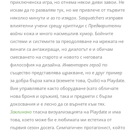
приключенска игра, но отнема някои диви завои. Не
искам да го развалям тук, но ме привлече от първите
няколко минути и аз го изядох.
Sasquatchers
изправя
влиятелни учени срещу криптиди с
Предварителни
войни
кожа и много насмешлив хумор. Бойните
системи и системите за преодоляване на мрежата не
винаги са ангажиращи, но диалогът е и обичам
смесването на старото и новото с неговата
философия на дизайна.
Инвентарен герой
по
същество представлява щракване, но е друг пример
за добра бърза хапка (вземете това, Quibi) на Playdate.
Вие управлявате както оборудване (като обличате
нова броня и оръжия), така и предмети с бързи
докосвания и е лесно да се върнете към тях.
Заклинано
тласна визуализацията на Playdate и има
това, което може би е любимата ми естетика от
първия сезон досега. Симпатичен протагонист, който