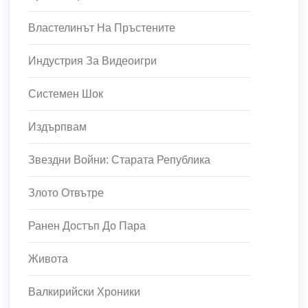
Властелинът На Пръстените
Индустрия За Видеоигри
Системен Шок
Издърпвам
Звездни Войни: Старата Република
Злото Отвътре
Ранен Достъп До Пара
Живота
Валкирийски Хроники