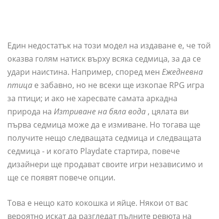
Един недостатък на този модел на издаване е, че той
оказва голям натиск върху всяка седмица, за да се
удари наистина. Например, според мен
Ежедневна
птица
е забавно, но не всеки ще изкопае RPG игра
за птици; и ако не харесвате самата аркадна
природа на
Изтриване на бяла вода
, цялата ви
първа седмица може да е измиване. Но тогава ще
получите нещо следващата седмица и следващата
седмица - и когато Playdate стартира, повече
дизайнери ще продават своите игри независимо и
ще се появят повече опции.
Това е нещо като кокошка и яйце. Някои от вас
вероятно искат да разгледат пълните ревюта на