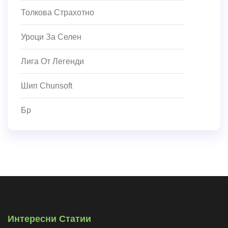
Толкова Страхотно
Уроци За Селен
Лига От Легенди
Шип Chunsoft
Бр
Интересни Статии