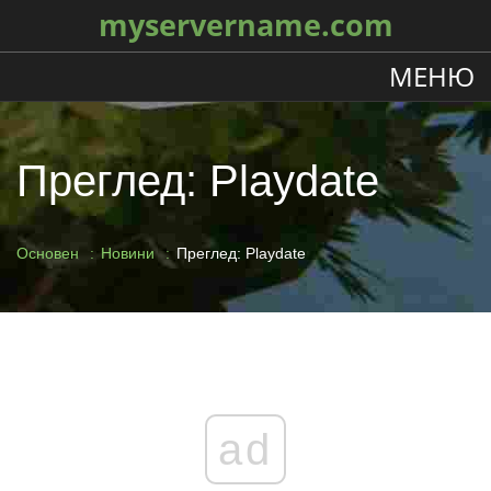
myservername.com
МЕНЮ
Преглед: Playdate
Основен
Новини
Преглед: Playdate
ad