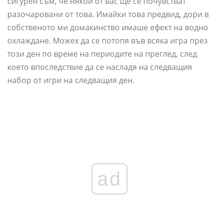
сигурен съм, че някои от вас ще се почувстват
разочаровани от това. Имайки това предвид, дори в
собственото ми домакинство имаше ефект на водно
охлаждане. Можех да се потопя във всяка игра през
този ден по време на периодите на преглед, след
което впоследствие да се насладя на следващия
набор от игри на следващия ден.
ad