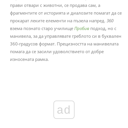
прави отвари с животни, се продава сам, а
фрагментите от историята и диалозите помагат да се
прокарат леките елементи на пъзела напред.
360
взема познато старо училище
Пробив
подход, но с
манивела, за да управлявате греблото си в буквален
360-градусов формат. Прецизността на манивелата
помага да се засили удоволствието от добре
износената рамка.
ad