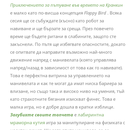
Приключението за пътуване във времето на Кранкин
е малко като по-висша концепция
Flappy Bird
. Всяка
сесия ще се събуждате (късно) като робот за
навиване и ще бързате за среща. През повечето
време ще бъдете ритани в слабините, защото сте
закъснели. По пътя ще избягвате опасностите, докато
се опитвате да направите възможно най-много
движение напред с манивелата (която управлява
напред/назад в зависимост от това как го навивате).
Това е перфектна витрина за управлението на
манивелата и как те могат да имат ниска бариера за
влизане, но също така и високо ниво на умения, тъй
като страхотните бягания изискват финес. Това е
малка игра, но е добре дошла в кратки изблици.
Загубихте своите топчета
е
лабиринтна
мраморна кутия
игра за манипулиране на физиката с