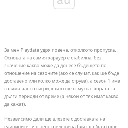
За мен Playdate удря повече, отколкото пропуска.
Основата на самия хардуер е стабилна, без
значение какво може да донесе бъдещето по
отношение на сезоните (ако се случат, как ще бъде
доставено или колко може да струва), а сезон 1 има
голяма част от игри, които ще всмукват хората за
дълги периоди от време (а някои от тях имат какво
да кажат).
Независимо дали ще влезете с доставката на
единиците си в непосредствена близост (като още