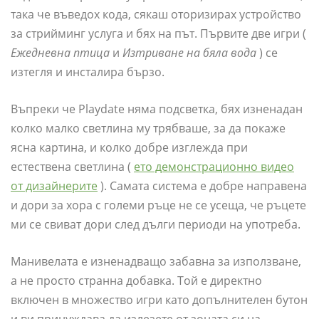
така че въведох кода, сякаш оторизирах устройство
за стрийминг услуга и бях на път. Първите две игри (
Ежедневна птица
и
Изтриване на бяла вода
) се
изтегля и инсталира бързо.
Въпреки че Playdate няма подсветка, бях изненадан
колко малко светлина му трябваше, за да покаже
ясна картина, и колко добре изглежда при
естествена светлина (
ето демонстрационно видео
от дизайнерите
). Самата система е добре направена
и дори за хора с големи ръце не се усеща, че ръцете
ми се свиват дори след дълги периоди на употреба.
Манивелата е изненадващо забавна за използване,
а не просто странна добавка. Той е директно
включен в множество игри като допълнителен бутон
и ви принуждава да излезете от зоната си на