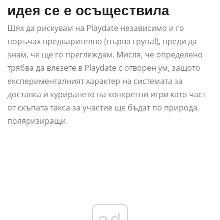
идея се е осъществила
Щях да рискувам на Playdate независимо и го
поръчах предварително (първа група!), преди да
знам, че ще го преглеждам. Мисля, че определено
трябва да влезете в Playdate с отворен ум, защото
експерименталният характер на системата за
доставка и курирането на конкретни игри като част
от скъпата такса за участие ще бъдат по природа,
поляризиращи.
ad