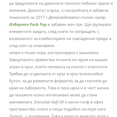
да предложите на демоните техните любими храни и
желания. Диалогът е ярък, а настройката е забавна:
помислете за 2017 г
Детегледачката
стилен лагер.
Изберете Pack Pup
е забавен мач три. Ще групирате
елементите заедно, след което ги изпращате, с
възможност за комбиниране на съвпадения преди и
след като са опаковани.
omaze
е пъзел игра, контролирана с манивела.
Завъртането премества точките на героя на вашия
играч в кръг, които понякога са пълни с опасности.
Трябва да се движите от кръг в кръг (натискайки
бутон, за да размените формите), за да стигнете до
края на лабиринта. Това е лека цена и е чист начин
да покажете колко интензивен може да стане
манивелата.
Executive Golf DX
е мини-голф в офис
пространство, което е нещо подобно на игри като
Планер
, с усилвания. Това е една от малкото игри с