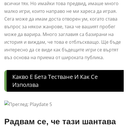
всички тях. Но имайки това предвид, имаше много
малко игри, които направо не ми хареса да играя.
Сега може да имам доста отворен ум, когато става
въпрос за някои жанрове, така че вашият пробег
може да варира. Много заглавия са базирани на
история и виждам, че това е отблъскващо. Ще бъде
интересно да се види как бъдещите игри се въртят
въз основа на приема от широката публика.
Какво Е Бета Тестване И Как Се
Използва
Радвам се, че тази шантава