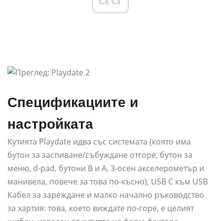
Спецификациите и
настройката
Кутията Playdate идва със системата (която има
бутон за заспиване/събуждане отгоре, бутон за
меню, d-pad, бутони B и A, 3-осен акселерометър и
манивела, повече за това по-късно), USB C към USB
Кабел за зареждане и малко начално ръководство
за хартия: това, което виждате по-горе, е целият