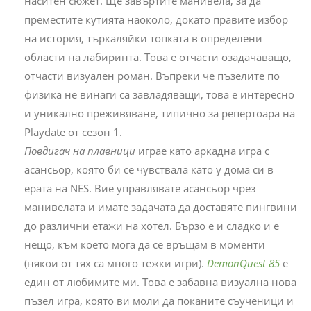
наситен сюжет. Ще завъртите манивела, за да
преместите кутията наоколо, докато правите избор
на история, търкаляйки топката в определени
области на лабиринта. Това е отчасти озадачаващо,
отчасти визуален роман. Въпреки че пъзелите по
физика не винаги са завладяващи, това е интересно
и уникално преживяване, типично за репертоара на
Playdate от сезон 1.
Повдигач на плавници
играе като аркадна игра с
асансьор, която би се чувствала като у дома си в
ерата на NES. Вие управлявате асансьор чрез
манивелата и имате задачата да доставяте пингвини
до различни етажи на хотел. Бързо е и сладко и е
нещо, към което мога да се връщам в моменти
(някои от тях са много тежки игри).
DemonQuest 85
е
един от любимите ми. Това е забавна визуална нова
пъзел игра, която ви моли да поканите съученици и