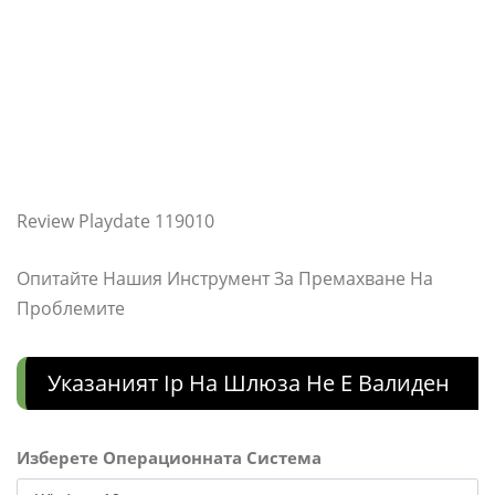
Review Playdate 119010
Опитайте Нашия Инструмент За Премахване На
Проблемите
Указаният Ip На Шлюза Не Е Валиден
Изберете Операционната Система