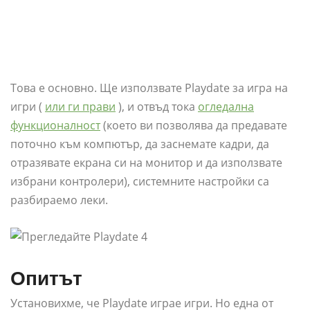
Това е основно. Ще използвате Playdate за игра на
игри (
или ги прави
), и отвъд тока
огледална
функционалност
(което ви позволява да предавате
поточно към компютър, да заснемате кадри, да
отразявате екрана си на монитор и да използвате
избрани контролери), системните настройки са
разбираемо леки.
Опитът
Установихме, че Playdate играе игри. Но една от