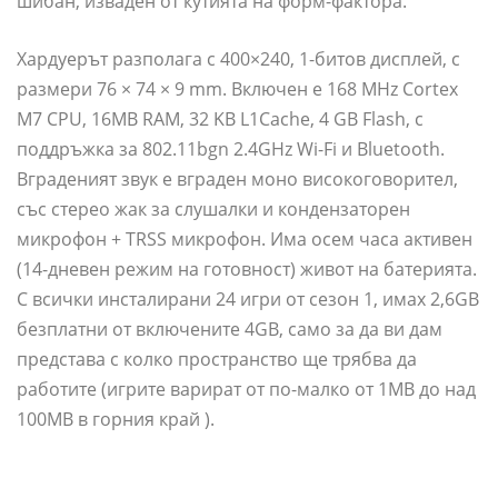
шибан, изваден от кутията на форм-фактора.
Хардуерът разполага с 400×240, 1-битов дисплей, с
размери 76 × 74 × 9 mm. Включен е 168 MHz Cortex
M7 CPU, 16MB RAM, 32 KB L1Cache, 4 GB Flash, с
поддръжка за 802.11bgn 2.4GHz Wi-Fi и Bluetooth.
Вграденият звук е вграден моно високоговорител,
със стерео жак за слушалки и кондензаторен
микрофон + TRSS микрофон. Има осем часа активен
(14-дневен режим на готовност) живот на батерията.
С всички инсталирани 24 игри от сезон 1, имах 2,6GB
безплатни от включените 4GB, само за да ви дам
представа с колко пространство ще трябва да
работите (игрите варират от по-малко от 1MB до над
100MB в горния край ).