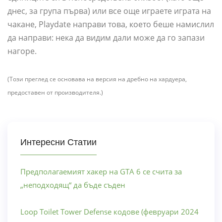
днес, за група първа) или все още играете играта на
чакане, Playdate направи това, което беше намислил
да направи: нека да видим дали може да го запази
нагоре.
(Този преглед се основава на версия на дребно на хардуера,
предоставен от производителя.)
Интересни Статии
Предполагаемият хакер на GTA 6 се счита за
„неподходящ“ да бъде съден
Loop Toilet Tower Defense кодове (февруари 2024