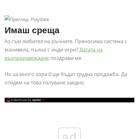
Имаш среща
Аз съм любител на ръчните. Преносима система с
манивела, пълна с инди игри?
Датата на
възпроизвеждане
поздрави ме.
Но за много хора 0 ще бъдат трудна продажба. Да
отидем на това пътуване заедно.
ad