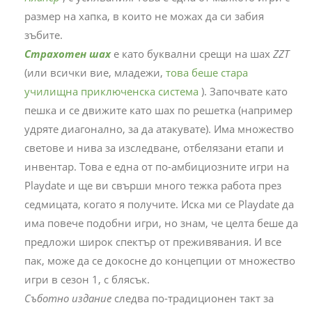
размер на хапка, в които не можах да си забия
зъбите.
Страхотен шах
е като буквални срещи на шах
ZZT
(или всички вие, младежи,
това беше стара
училищна приключенска система
). Започвате като
пешка и се движите като шах по решетка (например
удряте диагонално, за да атакувате). Има множество
светове и нива за изследване, отбелязани етапи и
инвентар. Това е една от по-амбициозните игри на
Playdate и ще ви свърши много тежка работа през
седмицата, когато я получите. Иска ми се Playdate да
има повече подобни игри, но знам, че целта беше да
предложи широк спектър от преживявания. И все
пак, може да се докосне до концепции от множество
игри в сезон 1, с блясък.
Съботно издание
следва по-традиционен такт за