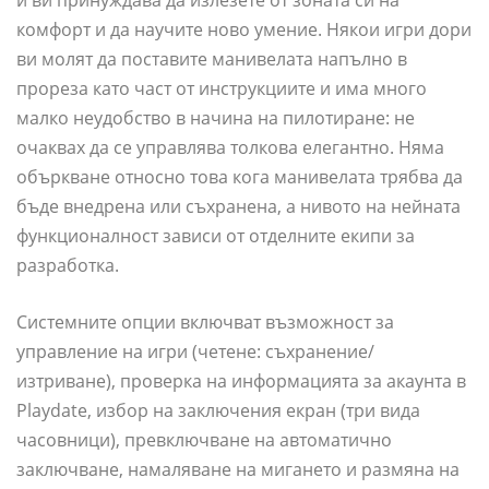
комфорт и да научите ново умение. Някои игри дори
ви молят да поставите манивелата напълно в
прореза като част от инструкциите и има много
малко неудобство в начина на пилотиране: не
очаквах да се управлява толкова елегантно. Няма
объркване относно това кога манивелата трябва да
бъде внедрена или съхранена, а нивото на нейната
функционалност зависи от отделните екипи за
разработка.
Системните опции включват възможност за
управление на игри (четене: съхранение/
изтриване), проверка на информацията за акаунта в
Playdate, избор на заключения екран (три вида
часовници), превключване на автоматично
заключване, намаляване на мигането и размяна на