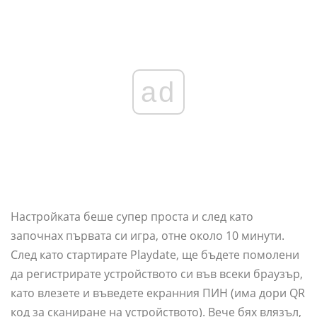
ad
Настройката беше супер проста и след като
започнах първата си игра, отне около 10 минути.
След като стартирате Playdate, ще бъдете помолени
да регистрирате устройството си във всеки браузър,
като влезете и въведете екранния ПИН (има дори QR
код за сканиране на устройството). Вече бях влязъл,