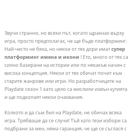
Звучи странно, но всеки път, когато щракнах върху
игра, просто предполагах, че ще бъде платформинг.
Най-често не бяха, но някои от тях дори имат
супер
платформинг имена и икони
! Ето, много от тях са
силно базирани на истории или по някакъв начин с
висока концепция. Някои от тях обичат почит към
старите жанрове или игри. Но разработчиците на
Playdate сезон 1 като цяло са мислили извън кутията
и ще подкопаят някои очаквания.
Колкото и да съм бил на Playdate, не обичах всяка
игра. Трябваше да се случи! Тъй като тези избори са
подбрани за мен, няма гаранция, че ще се съглася с