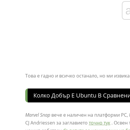
Това е гадно и всичко останало, но ми извика
Колко Добър Е Ubuntu В Сравнен
Marvel Snap
вече е наличен на платформи PC, 
CJ Andriessen за заглавието
точно тук
. Освен 