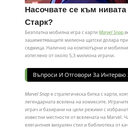
Насочвате се към нивата 
Старк?
Безплатна мобилна игра с карти
Marvel Snap
в
зашеметяващите милиона щатски долара прих
седмица. Налично на компютърни и мобилни п
изтеглено от около 5,3 милиона играчи.
Въпроси И Отговори За Интервю З
Marvel Snap
е стратегическа битка с карти, коя
легендарната вселена на комиксите. Играчите
играч и базирани на цели режими с избраната
известни местности от вселената на Marvel. Ч
елегантния визуален стил и библиотека от ка