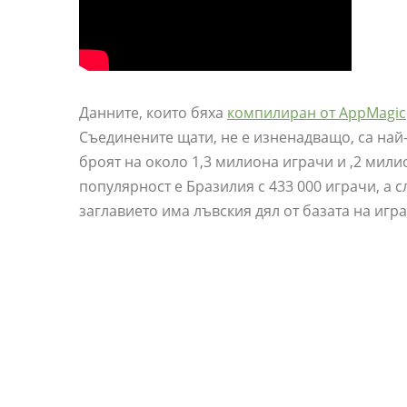
Данните, които бяха
компилиран от AppMagic
Съединените щати, не е изненадващо, са най-
броят на около 1,3 милиона играчи и ,2 мил
популярност е Бразилия с 433 000 играчи, а сл
заглавието има лъвския дял от базата на игра