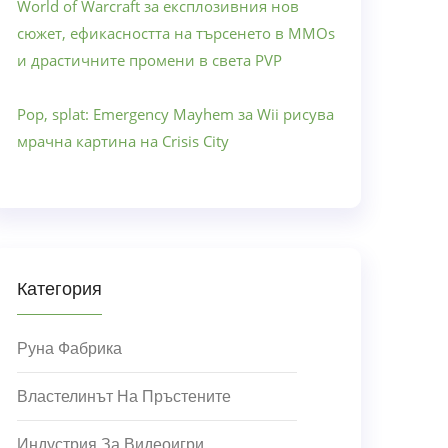
World of Warcraft за експлозивния нов
сюжет, ефикасността на търсенето в MMOs
и драстичните промени в света PVP
Pop, splat: Emergency Mayhem за Wii рисува
мрачна картина на Crisis City
Категория
Руна Фабрика
Властелинът На Пръстените
Индустрия За Видеоигри