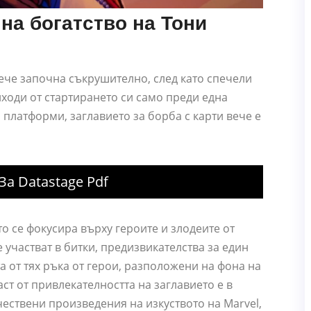
на богатство на Тони
ече започна съкрушително, след като спечели
оди от стартирането си само преди една
латформи, заглавието за борба с карти вече е
а Datastage Pdf
то се фокусира върху героите и злодеите от
 участват в битки, предизвикателства за един
 от тях ръка от герои, разположени на фона на
аст от привлекателността на заглавието е в
чествени произведения на изкуството на Marvel,