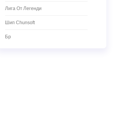
Лига От Легенди
Шип Chunsoft
Бр