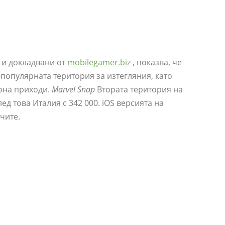
и докладвани от
mobilegamer.biz
, показва, че
популярната територия за изтегляния, като
иона приходи.
Marvel Snap
Втората територия на
ед това Италия с 342 000. iOS версията на
чите.