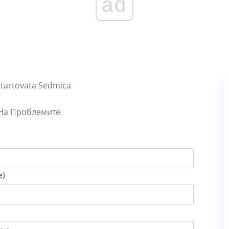
ad
 Startovata Sedmica
 На Проблемите
е)