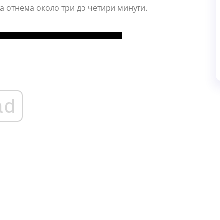
ка отнема около три до четири минути.
ad