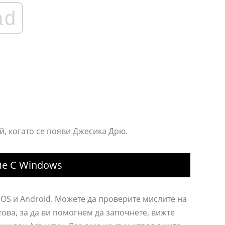
ad
й, когато се появи Джесика Дрю.
ие С Windows
iOS и Android. Можете да проверите мислите на
това, за да ви помогнем да започнете, вижте