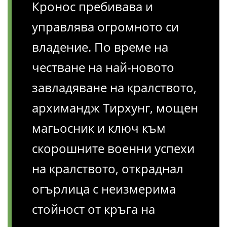
Кронос пребивава и
управлява огромното си
владение. По време на
честване на най-новото
завладяване на кралството,
архимандж Тирхунг, мощен
магьосник и ключ към
скорошните военни успехи
на кралството, откраднал
огърлица с неизмерима
стойност от кръга на