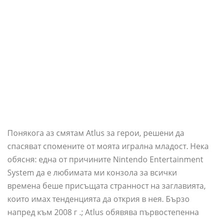
Понякога аз смятам Atlus за герои, решени да
спасяват спомените от моята игрална младост. Нека
обясня: една от причините Nintendo Entertainment
System да е любимата ми конзола за всички
времена беше присъщата странност на заглавията,
които имах тенденцията да открия в нея. Бързо
напред към 2008 г .; Atlus обявява първостепенна