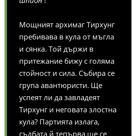
шпион
!
Мощният архимаг Тирхунг
пребивава в кула от мъгла
и сянка. Той държи в
притежание бижу с голяма
стойност и сила. Събира се
група авантюристи. Ще
успеят ли да завладеят
Тирхунг и неговата злостна
кула? Партията излага,
съдбата й тепърва ще се