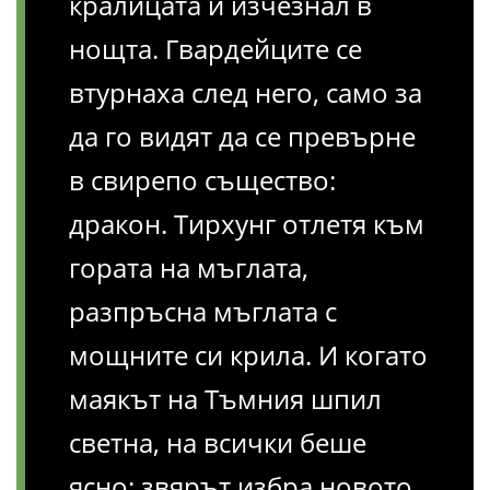
кралицата и изчезнал в
нощта. Гвардейците се
втурнаха след него, само за
да го видят да се превърне
в свирепо същество:
дракон. Тирхунг отлетя към
гората на мъглата,
разпръсна мъглата с
мощните си крила. И когато
маякът на Тъмния шпил
светна, на всички беше
ясно: звярът избра новото