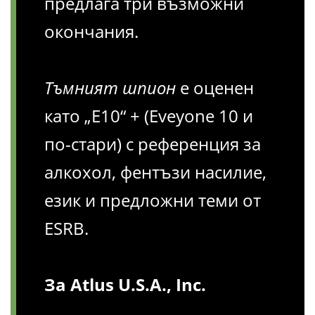
предлага три възможни
окончания.
Тъмният шпион
е оценен
като „E10“ + (Eveyone 10 и
по-стари) с референция за
алкохол, фентъзи насилие,
език и предложни теми от
ESRB.
За Atlus U.S.A., Inc.