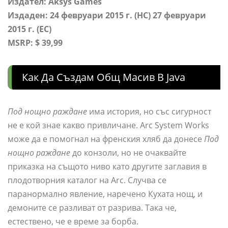
Издател: Aksys Games
Издаден: 24 февруари 2015 г. (НС) 27 февруари
2015 г. (ЕС)
MSRP: $ 39,99
Как Да Създам Общ Масив В Java
Под нощно раждане
има история, но със сигурност
не е кой знае какво привличане. Arc System Works
може да е помогнал на френския хляб да донесе
Под
нощно раждане
до конзоли, но не очаквайте
приказка на същото ниво като другите заглавия в
плодотворния каталог на Arc. Случва се
паранормално явление, наречено Кухата нощ, и
демоните се разливат от разрива. Така че,
естествено, че е време за борба.