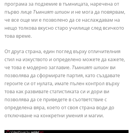
програма за подземие в тъмницата, наречена от
първо лице
Тъмният шпион
и не мога да повярвам,
че все още ми е позволено да се наслаждавам на
нещо толкова вкусно старо училище след всичкото
това време.
От друга страна, един поглед върху отличителния
стил на изкуството и определено можете да кажете,
че това е модерно заглавие.
Тъмният шпион
ви
позволява да сформирате партия, като създавате
героите си от нулата, имате пълен контрол върху
това как развивате статистиката си и дори ви
позволява да се приведете в съответствие с
определена вяра, което от своя страна води до
отключване на конкретни умения и магии.