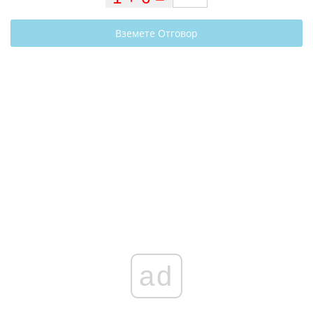
Вземете Отговор
ad