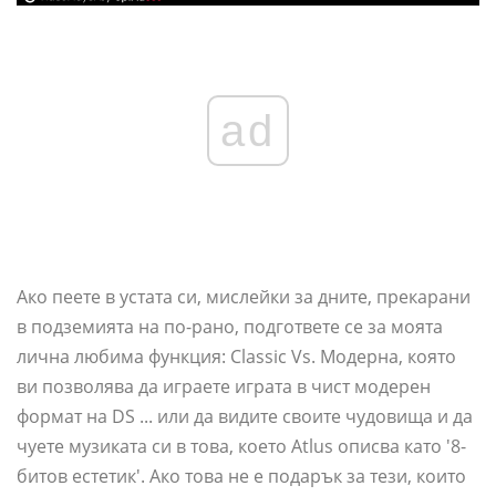
ad
Ако пеете в устата си, мислейки за дните, прекарани
в подземията на по-рано, подгответе се за моята
лична любима функция: Classic Vs. Модерна, която
ви позволява да играете играта в чист модерен
формат на DS ... или да видите своите чудовища и да
чуете музиката си в това, което Atlus описва като '8-
битов естетик'. Ако това не е подарък за тези, които