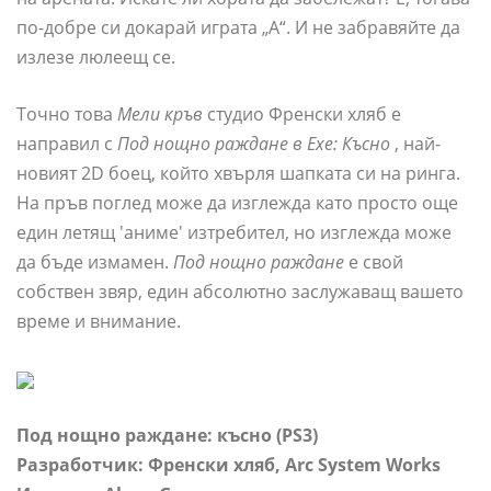
по-добре си докарай играта „А“. И не забравяйте да
излезе люлеещ се.
Точно това
Мели кръв
студио Френски хляб е
направил с
Под нощно раждане в Exe: Късно
, най-
новият 2D боец, който хвърля шапката си на ринга.
На пръв поглед може да изглежда като просто още
един летящ 'аниме' изтребител, но изглежда може
да бъде измамен.
Под нощно раждане
е свой
собствен звяр, един абсолютно заслужаващ вашето
време и внимание.
Под нощно раждане: късно (PS3)
Разработчик: Френски хляб, Arc System Works