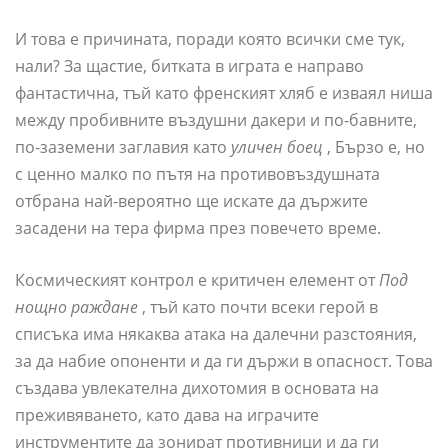
И това е причината, поради която всички сме тук,
нали? За щастие, битката в играта е направо
фантастична, тъй като френският хляб е изваял ниша
между пробивните въздушни дакери и по-бавните,
по-заземени заглавия като
уличен боец
, Бързо е, но
с ценно малко по пътя на противовъздушната
отбрана най-вероятно ще искате да държите
засадени на тера фирма през повечето време.
Космическият контрол е критичен елемент от
Под
нощно раждане
, тъй като почти всеки герой в
списъка има някаква атака на далечни разстояния,
за да набие опоненти и да ги държи в опасност. Това
създава увлекателна дихотомия в основата на
преживяването, като дава на играчите
инструментите да зонират противници и да ги