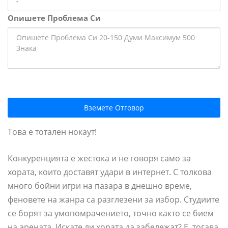
Опишете Проблема Си
Вземете Отговор
Това е тотален нокаут!
Конкуренцията е жестока и не говоря само за
хората, които доставят удари в интернет. С толкова
много бойни игри на пазара в днешно време,
феновете на жанра са разглезени за избор. Студиите
се борят за умопомрачението, точно както се бием
на арената. Искате ли хората да забележат? Е, тогава