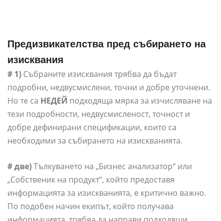
Предизвикателства пред събирането на
изисквания
# 1)
Събраните изисквания трябва да бъдат
подробни, недвусмислени, точни и добре уточнени.
Но те са
НЕДЕЙ
подходяща мярка за изчисляване на
тези подробности, недвусмисленост, точност и
добре дефинирани спецификации, които са
необходими за събирането на изискванията.
# две)
Тълкуването на „Бизнес анализатор“ или
„Собственик на продукт“, който предоставя
информацията за изискванията, е критично важно.
По подобен начин екипът, който получава
информацията, трябва да направи подходящи