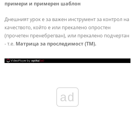
примери и примерен шаблон
Днешният урок е за важен инструмент за контрол на
качеството, който е или прекалено опростен
(прочетен пренебрегван), или прекалено подчертан
- т.е.
Матрица за проследимост (TM).
ad