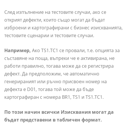
След изпълнение на тестовите случаи, ако се
открият дефекти, които също могат да бъдат
изброени и картографирани с бизнес изискванията,
тестовите сценарии и тестовите случаи.
Например,
Ако TS1.TC1 се провали, т.е. опцията за
съставяне на поща, въпреки че е активирана, не
работи правилно, тогава може да се регистрира
дефект. Да предположим, че автоматично
генерираният или ръчно присвоен номер на
дефекта е D01, тогава той може да бъде
картографиран с номера BR1, TS1 и TS1.TC1.
По този начин всички Изисквания могат да
бъдат представени в табличен формат.