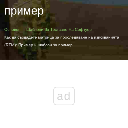
пример
Основен
Шаблони За Тестване На Софтуер
Как да създадете матрица за проследяване на изискванията
(RTM): Пример и шаблон за пример
ad