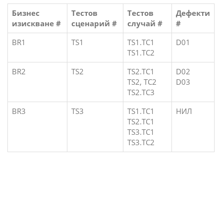
Бизнес
Тестов
Тестов
Дефекти
изискване #
сценарий #
случай #
#
BR1
TS1
TS1.TC1
D01
TS1.TC2
BR2
TS2
TS2.TC1
D02
TS2, TC2
D03
TS2.TC3
BR3
TS3
TS1.TC1
НИЛ
TS2.TC1
TS3.TC1
TS3.TC2