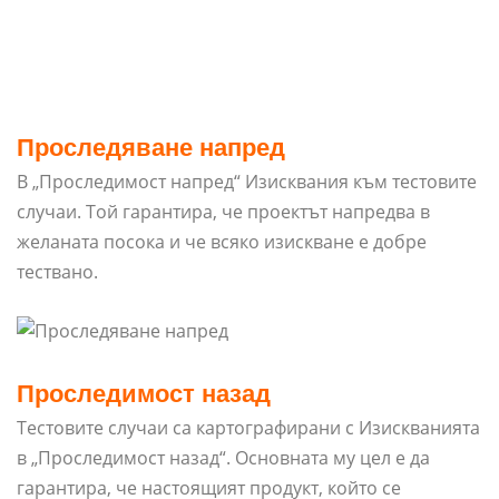
Проследяване напред
В „Проследимост напред“ Изисквания към тестовите
случаи. Той гарантира, че проектът напредва в
желаната посока и че всяко изискване е добре
тествано.
Проследимост назад
Тестовите случаи са картографирани с Изискванията
в „Проследимост назад“. Основната му цел е да
гарантира, че настоящият продукт, който се