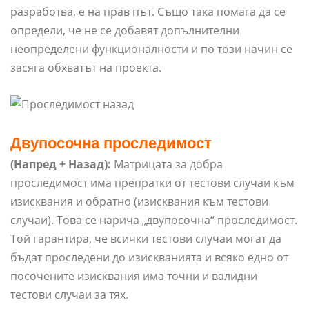
разработва, е на прав път. Също така помага да се
определи, че не се добавят допълнителни
неопределени функционалности и по този начин се
засяга обхватът на проекта.
Двупосочна проследимост
(Напред + Назад):
Матрицата за добра
проследимост има препратки от тестови случаи към
изисквания и обратно (изисквания към тестови
случаи). Това се нарича „двупосочна“ проследимост.
Той гарантира, че всички тестови случаи могат да
бъдат проследени до изискванията и всяко едно от
посочените изисквания има точни и валидни
тестови случаи за тях.