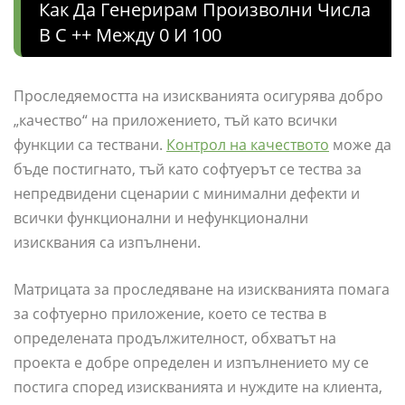
Как Да Генерирам Произволни Числа
В C ++ Между 0 И 100
Проследяемостта на изискванията осигурява добро
„качество“ на приложението, тъй като всички
функции са тествани.
Контрол на качеството
може да
бъде постигнато, тъй като софтуерът се тества за
непредвидени сценарии с минимални дефекти и
всички функционални и нефункционални
изисквания са изпълнени.
Матрицата за проследяване на изискванията помага
за софтуерно приложение, което се тества в
определената продължителност, обхватът на
проекта е добре определен и изпълнението му се
постига според изискванията и нуждите на клиента,