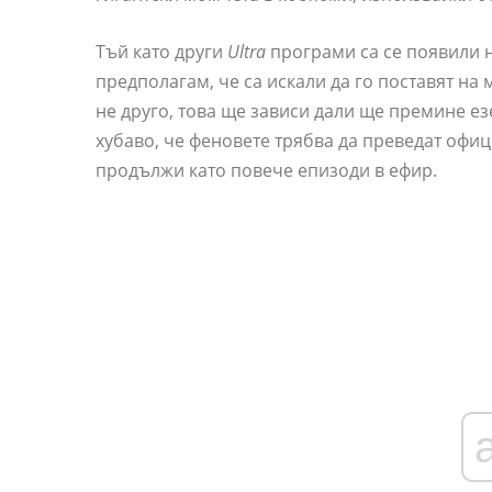
Тъй като други
Ultra
програми са се появили на
предполагам, че са искали да го поставят на 
не друго, това ще зависи дали ще премине ез
хубаво, че феновете трябва да преведат офици
продължи като повече епизоди в ефир.