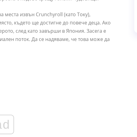
 места извън Crunchyroll (като Току),
място, където ще достигне до повече деца. Ако
ерото, след като завърши в Япония. Засега е
ален поток. Да се ​​надяваме, че това може да
ad