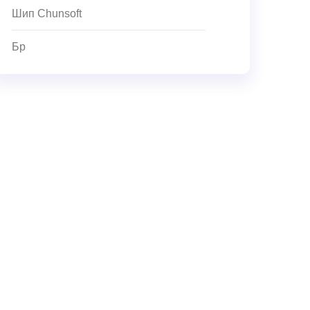
Шип Chunsoft
Бр