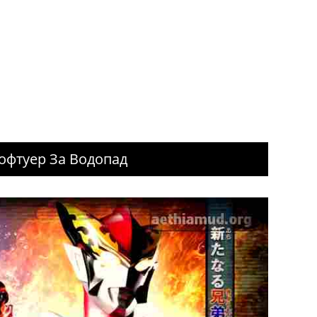
офтуер За Водопад