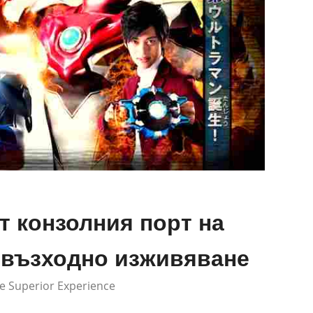
т конзолния порт на
евъзходно изживяване
Be Superior Experience