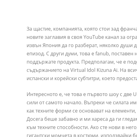
За щастие, компанията, която стои зад франча
новите заглавия в своя YouTube канал за огра
извън Япония да го разберат, няколко души 
епизод. С други думи, това е fanub, поставен
поддържате продукта. Предполагам, че е под
съдържанието на Virtual Idol Kizuna Ai. На вс
испански и корейски субтитри, което предос
Интересното е, че това е първото шоу с две U
сили от самото начало. Въпреки че силата и
как техните форми се основават на елементи,
Досега беше забавно и ми хареса да ги гледам
към техните способности. Ако сте нови в не
гигантски момчета в костюми, използвайки б