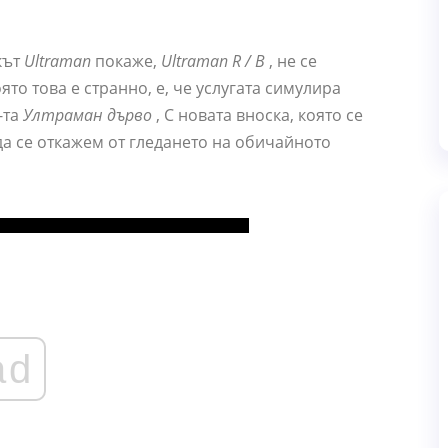
кът
Ultraman
покаже,
Ultraman R / B
, не се
ято това е странно, е, че услугата симулира
-та
Ултраман дърво
, С новата вноска, която се
 да се откажем от гледането на обичайното
ad