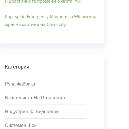
и драстичните промени в света PVP
Pop, splat: Emergency Mayhem за Wii рисува
мрачна картина на Crisis City
Категория
Руна Фабрика
Властелинът На Пръстените
Индустрия За Видеоигри
Системен Шок