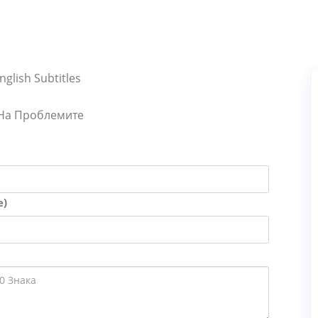
lish Subtitles
 На Проблемите
е)