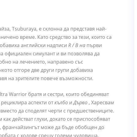
йза, Tsuburaya, е склонна да представя най-
ничено време. Като средство за тези, които са
добавиха английски надписи
R / B на
първи
 на официален симулант и ви позволява да
обно на лечението, направено със
ичкото отгоре две други групи добавиха
тавя на зрителите повече възможности.
ltra Warrior братя и сестри, които обединяват
м рециклира аспекти от
кълбо
и
Дърво
, Харесвам
 вместо да споделят черти с предшествениците.
 как действат глухи, докато се приспособяват
го, франчайзингът може да бъде обобщен до
орбата с ходове срещу големи чудовища.