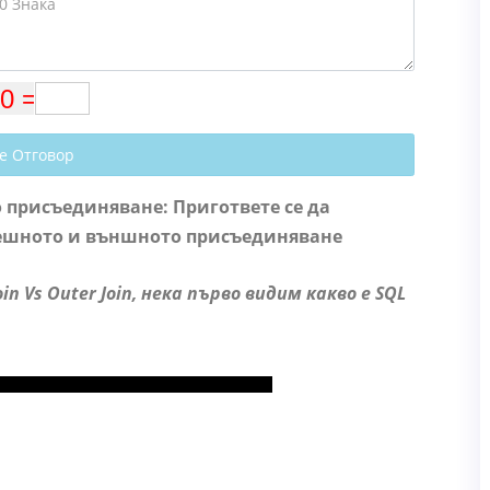
е Отговор
присъединяване: Пригответе се да
решното и външното присъединяване
n Vs Outer Join, нека първо видим какво е SQL