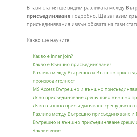
В тази статия ще видим разликата между
Вът
присъединяване
подробно. Ще запазим кръ
присъединявания извън обхвата на тази стат
Какво ще научите:
Какво е Inner Join?
Какво е Външно присъединяване?
Разлика между Вътрешно и Външно присъед
производителност
MS Access Вътрешно и външно присъединяв
Ляво присъединяване срещу ляво външно п
Ляво външно присъединяване срещу дясно 
Разлика между Вътрешно присъединяване и
Вътрешно и външно присъединяване срещу 
Заключение