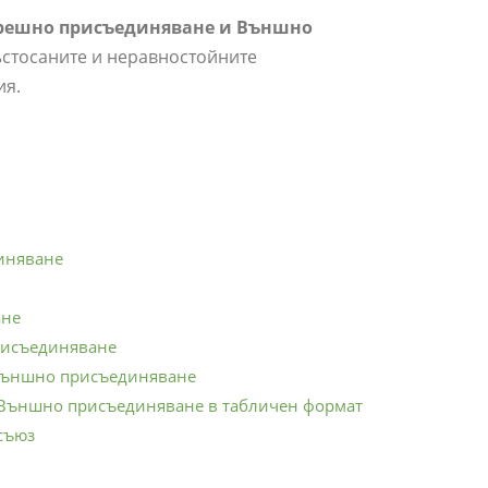
решно присъединяване и Външно
стосаните и неравностойните
ия.
иняване
ане
рисъединяване
външно присъединяване
 Външно присъединяване в табличен формат
съюз