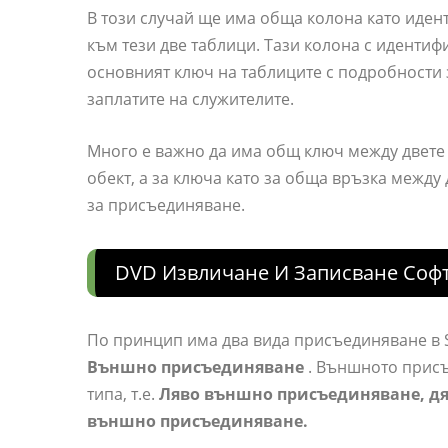
В този случай ще има обща колона като иден
към тези две таблици. Тази колона с иденти
основният ключ на таблиците с подробности 
заплатите на служителите.
Много е важно да има общ ключ между двете 
обект, а за ключа като за обща връзка между 
за присъединяване.
DVD Извличане И Записване Софт
По принцип има два вида присъединяване в S
Външно присъединяване
. Външното присъ
типа, т.е.
Ляво външно присъединяване, д
външно присъединяване.