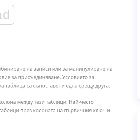
ad
мбиниране на записи или за манипулиране на
овие за присъединяване. Условието за
а таблица са съпоставени една срещу друга.
олона между тези таблици. Най-често
таблици през колоната на първичния ключ и