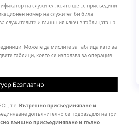
тификатор на служител, която ще се присъедини
фикационен номер на служител би била
за служителите и външния ключ в таблицата на
единици. Можете да мислите за таблица като за
двете таблици, която се използва за операция
уер Безплатно
QL, т.е.
Вътрешно присъединяване и
единяване допълнително се подразделя на три
ясно външно присъединяване и пълно