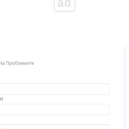
ad
 На Проблемите
е)