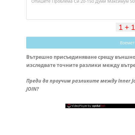
Вземет
Вътрешно присъединяване срещу външно 
изследвате точните разлики между вът
Преди да проучим разликите между Inner Joi
JOIN?