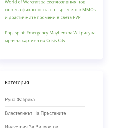
World of Warcraft за експлозивния нов
сюжет, ефикасността на търсенето в MMOs
и драстичните промени в света PVP
Pop, splat: Emergency Mayhem за Wii рисува
мрачна картина на Crisis City
Категория
Руна Фабрика
Властелинът На Пръстените
Индустрия За Видеоигри