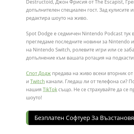
Destructoid, Джон Фрисия от The Escapist, Гре
допълнителен специален гост. Зад кулисите и
редактира шоуто на живо.
Spot Dodge е седмичен Nintendo Podcast тук в
прегледаме последните новини за Nintendo и 
на Nintendo Switch, ролевите игри или се за
допълнение към вашата ротация на подкасти
Спот Додж
предава на живо всеки вторник от 16
и
Twitch
канали. Гледаш ли от телефона си? П
нашия
TikTok
също. Не се страхувайте да се п
шоуто!
Безплатен Софтуер За Възстанов