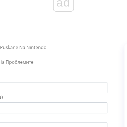
ad
a Puskane Na Nintendo
 На Проблемите
е)