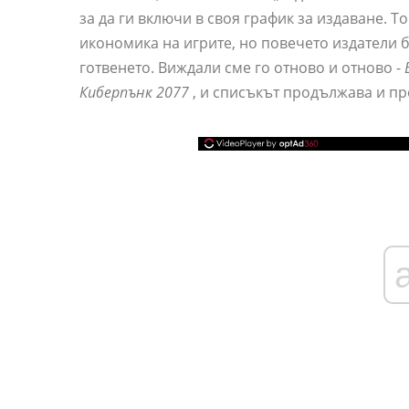
за да ги включи в своя график за издаване. 
икономика на игрите, но повечето издатели б
готвенето. Виждали сме го отново и отново -
Киберпънк 2077
, и списъкът продължава и п