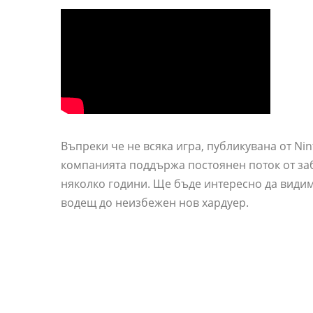
Въпреки че не всяка игра, публикувана от Nint
компанията поддържа постоянен поток от за
няколко години. Ще бъде интересно да видим
водещ до неизбежен нов хардуер.