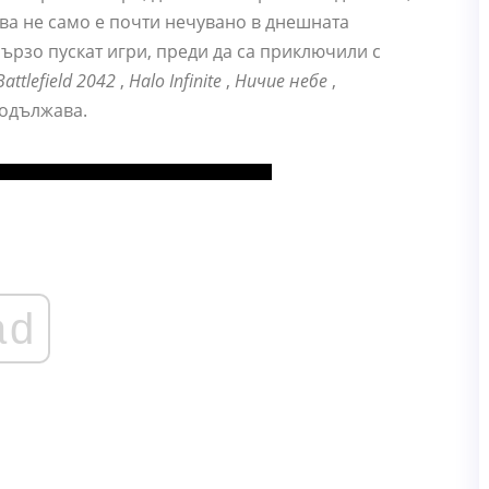
Това не само е почти нечувано в днешната
ързо пускат игри, преди да са приключили с
Battlefield 2042
,
Halo Infinite
,
Ничие небе
,
родължава.
ad