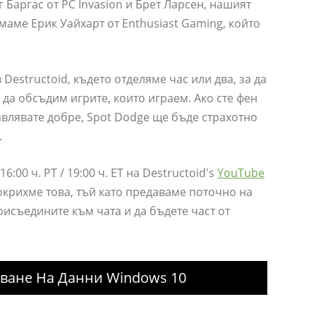
г Баргас от PC Invasion и Брет Ларсен, нашият
маме Ерик Уайхарт от Enthusiast Gaming, който
 Destructoid, където отделяме час или два, за да
да обсъдим игрите, които играем. Ако сте фен
бавлявате добре, Spot Dodge ще бъде страхотно
.
:00 ч. PT / 19:00 ч. ET на Destructoid's
YouTube
окрихме това, тъй като предаваме поточно на
рисъедините към чата и да бъдете част от
яване На Данни Windows 10