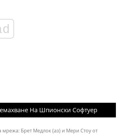
ad
ремахване На Шпионски Софтуер
 мрежа: Брет Медлок (аз) и Мери Стоу от