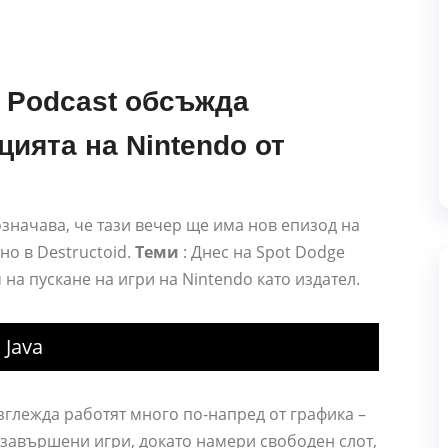
o Podcast обсъжда
ията на Nintendo от
значава, че тази вечер ще има нов епизод на
но в Destructoid.
Теми
: Днес на Spot Dodge
а пускане на игри на Nintendo като издател.
 Java
изглежда работят много по-напред от графика –
 завършени игри, докато намери свободен слот,