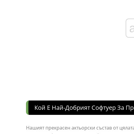
Кой Е Най-Добрият Софтуер За П
Нашият прекрасен актьорски състав от цялата