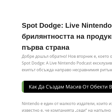
Spot Dodge: Live Nintend
брилянтността на продукц
първа страна
Добре дошъл обратно! Нов вторник е, което о
Spot Dodge: A Live Nintendo Podcast ексклузив
екипът обсъжда направо несравнимия ритъм н
Как Да Създам Масив От Обекти В
Nintendo е един от малкото издатели, които 
известно е, че компанията „седи“ на напълно