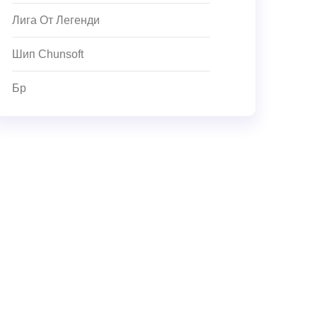
Лига От Легенди
Шип Chunsoft
Бр