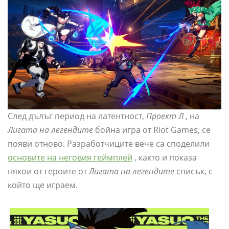
След дълъг период на латентност,
Проект Л
, на
Лигата на легендите
бойна игра от Riot Games, се
появи отново. Разработчиците вече са споделили
основите на неговия геймплей
, както и показа
някои от героите от
Лигата на легендите
списък, с
който ще играем.