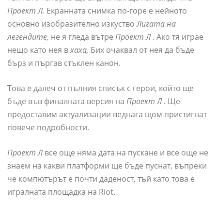
Проект Л.
Екранната снимка по-горе е нейното
основно изобразително изкуство
Лигата на
легендите,
не я гледа вътре
Проект Л
. Ако тя играе
нещо като нея в
хаха,
Бих очаквал от нея да бъде
бърз и пъргав стъклен канон.
Това е далеч от пълния списък с герои, който ще
бъде във финалната версия на
Проект Л
. Ще
предоставим актуализации веднага щом пристигнат
повече подробности.
Проект Л
все още няма дата на пускане и все още не
знаем на какви платформи ще бъде пуснат, въпреки
че компютърът е почти даденост, тъй като това е
игралната площадка на Riot.