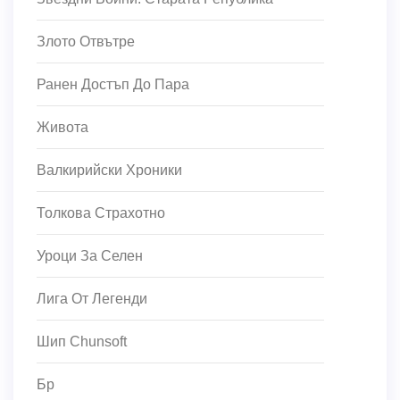
Злото Отвътре
Ранен Достъп До Пара
Живота
Валкирийски Хроники
Толкова Страхотно
Уроци За Селен
Лига От Легенди
Шип Chunsoft
Бр