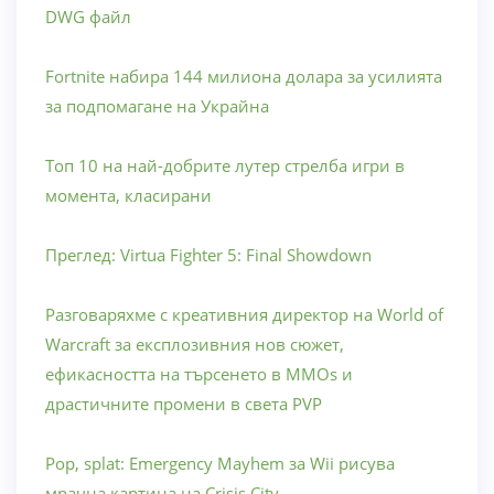
DWG файл
Fortnite набира 144 милиона долара за усилията
за подпомагане на Украйна
Топ 10 на най-добрите лутер стрелба игри в
момента, класирани
Преглед: Virtua Fighter 5: Final Showdown
Разговаряхме с креативния директор на World of
Warcraft за експлозивния нов сюжет,
ефикасността на търсенето в MMOs и
драстичните промени в света PVP
Pop, splat: Emergency Mayhem за Wii рисува
мрачна картина на Crisis City