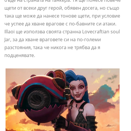
щети от всеки друг герой, обявен досега, но също
така ще може да нанесе тонове щети, при условие
че успее да хване врагове с по-бавните си атаки.
Illaoi ще използва своята странна Lovecraftian soul
Jar, за да хване враговете си на по-големи
разстояния, така че никога не трябва да я
подценявате.