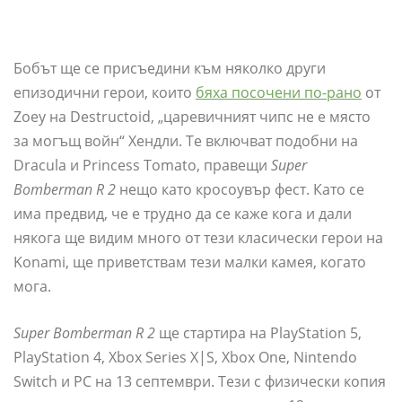
Бобът ще се присъедини към няколко други
епизодични герои, които
бяха посочени по-рано
от
Zoey на Destructoid, „царевичният чипс не е място
за могъщ войн“ Хендли. Те включват подобни на
Dracula и Princess Tomato, правещи
Super
Bomberman R 2
нещо като кросоувър фест. Като се
има предвид, че е трудно да се каже кога и дали
някога ще видим много от тези класически герои на
Konami, ще приветствам тези малки камея, когато
мога.
Super Bomberman R 2
ще стартира на PlayStation 5,
PlayStation 4, Xbox Series X|S, Xbox One, Nintendo
Switch и PC на 13 септември. Тези с физически копия