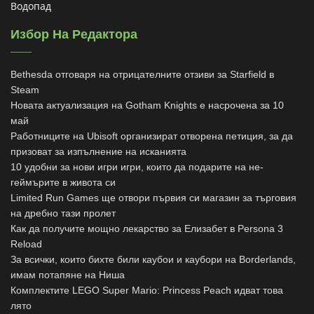
Водопад
Избор На Редактора
Bethesda отговаря на отрицателните отзиви за Starfield в
Steam
Новата актуализация на Gotham Knights е насрочена за 10
май
Работниците на Ubisoft организират отворена петиция, за да
призоват за изпълнение на исканията
10 удобни за нови игри игри, които да подарите на не-
геймърите в живота си
Limited Run Games ще отвори първия си магазин за търговия
на дребно тази пролет
Как да получите мощно лекарство за Елизабет в Persona 3
Reload
За всички, които бихте били каубои и каубори на Borderlands,
имам потапяне на Ниша
Комплектите LEGO Super Mario: Princess Peach идват това
лято