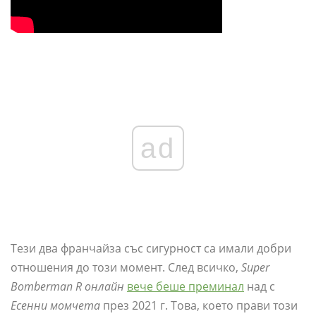
ad
Тези два франчайза със сигурност са имали добри
отношения до този момент. След всичко,
Super
Bomberman R онлайн
вече беше преминал
над с
Есенни момчета
през 2021 г. Това, което прави този