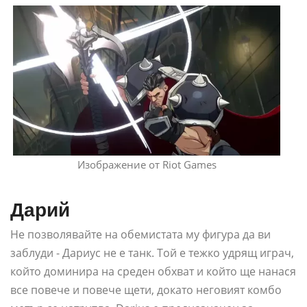
Изображение от Riot Games
Дарий
Не позволявайте на обемистата му фигура да ви
заблуди - Дариус не е танк. Той е тежко удрящ играч,
който доминира на среден обхват и който ще нанася
все повече и повече щети, докато неговият комбо