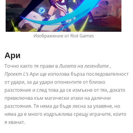
Изображение от Riot Games
Ари
Точно както тя прави в
Лигата на легендите
,
Проект L's
Ари ще използва бърза последователност
от удари, за да удари опонентите от близко
разстояние и след това да се измъкне от тях, докато
превключва към магически атаки на далечни
разстояния. Тя няма да бъде лесна за улавяне, но
няма да е много издръжлива срещу играчите, които
я хванат.