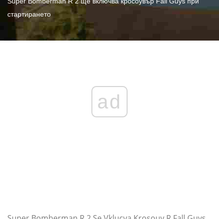
Super Bomberman R 2 ще включва кросоувър Fall Guys при
стартирането
ad
Super Bomberman R 2 Se Vklucva Krosouv R Fall Guys