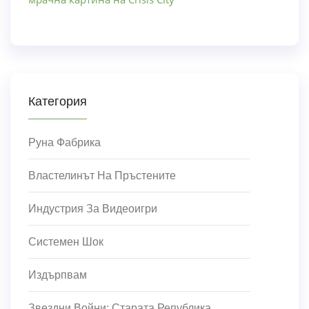
Категория
Руна Фабрика
Властелинът На Пръстените
Индустрия За Видеоигри
Системен Шок
Издърпвам
Звездни Войни: Старата Република