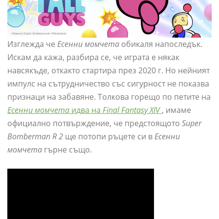
Изглежда че
Есенни момчета
обикаля напоследък.
Искам да кажа, разбира се, че играта е някак
навсякъде, откакто стартира през 2020 г. Но нейният
импулс на сътрудничество със сигурност не показва
признаци на забавяне. Толкова горещо по петите на
Есенни момчета
идва на
Final Fantasy XIV
, имаме
официално потвърждение, че предстоящото
Super
Bomberman R 2
ще потопи ръцете си в
Есенни
момчета
гърне също.