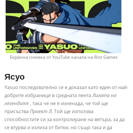
Екранна снимка от YouTube канала на Riot Games
Ясуо
Yasuo последователно се е доказал като един от най-
добрите избраници в средната лента
Лигата на
легендите
, така че не е изненада, че той ще
присъства
Проект Л.
Той ще използва
способностите си за контролиране на вятъра, за да
се втурва и излиза от битки, но също така и да