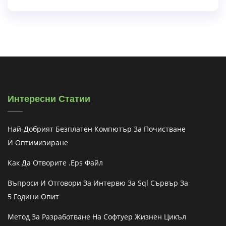
Интересни Статии
Най-Добрият Безплатен Компютър За Почистване
И Оптимизиране
Как Да Отворите .eps Файл
Въпроси И Отговори За Интервю За Sql Сървър За
5 Години Опит
Метод За Разработване На Софтуер Жизнен Цикъл