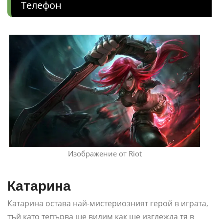
Телефон
Изображение от Riot
Катарина
Катарина остава най-мистериозният герой в играта,
тъй като тепърва ще видим как ще изглежда тя в