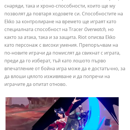
снаряди, така и хроно-способности, които ще му
позволят да повтаря ходовете си. Способностите на
Ekko за контролиране на времето ще играят като
специалната способност на Tracer
Overwatch,
но
както за атака, така и за защита. Riot описва Ekko
като персонаж с високи умения. Препоръчвам на
по-новите играчи да помислят да свикнат с играта,
преди да го изберат, тъй като лошото първо
впечатление от бойна игра може да е достатъчно, за
да влоши цялото изживяване и да попречи на
играчите да опитат отново.