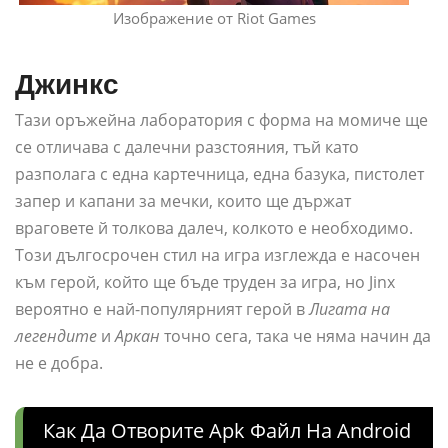
Изображение от Riot Games
Джинкс
Тази оръжейна лаборатория с форма на момиче ще
се отличава с далечни разстояния, тъй като
разполага с една картечница, една базука, пистолет
запер и капани за мечки, които ще държат
враговете й толкова далеч, колкото е необходимо.
Този дългосрочен стил на игра изглежда е насочен
към герой, който ще бъде труден за игра, но Jinx
вероятно е най-популярният герой в
Лигата на
легендите
и
Аркан
точно сега, така че няма начин да
не е добра.
Как Да Отворите Apk Файл На Android