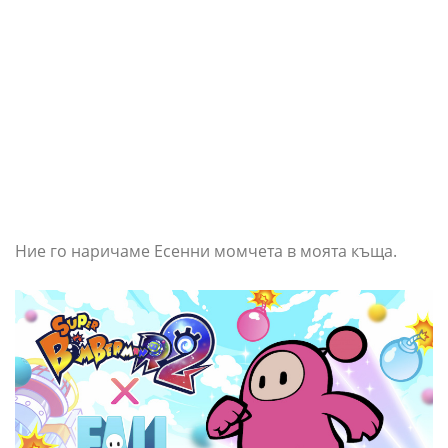
Ние го наричаме Есенни момчета в моята къща.