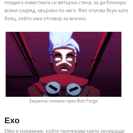
повдига известната си вятърна стена, за да блокира
всеки снаряд, хвърлен по него. Riot описва Ясуо като
боец, който има отговор за всичко.
Екранна снимка чрез Riot Forge
Ехо
Ekko е измамник, който притежава както зониращи