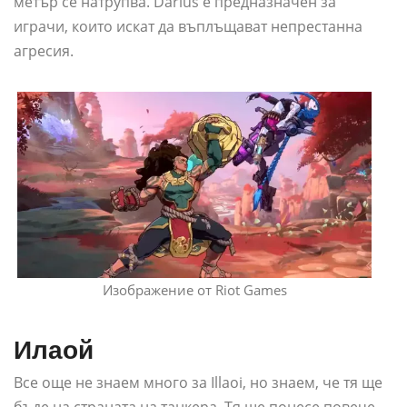
метър се натрупва. Darius е предназначен за
играчи, които искат да въплъщават непрестанна
агресия.
Изображение от Riot Games
Илаой
Все още не знаем много за Illaoi, но знаем, че тя ще
бъде на страната на танкера. Тя ще понесе повече