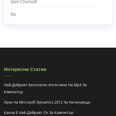
Шип Chunsoft
Бр
Интересни Статии
Най-Добрият Безплатен Изтегляне На Mp3 За
Компютър
Урок На Microsoft Dynamics 2012 За Начинаещи
Какъв Е Най-Добрият Os За Компютър