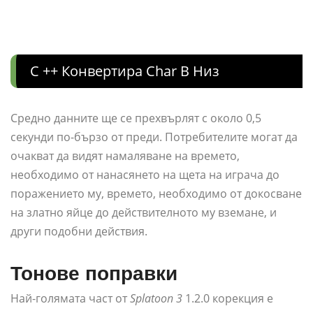
C ++ Конвертира Char В Низ
Средно данните ще се прехвърлят с около 0,5
секунди по-бързо от преди. Потребителите могат да
очакват да видят намаляване на времето,
необходимо от нанасянето на щета на играча до
поражението му, времето, необходимо от докосване
на златно яйце до действителното му вземане, и
други подобни действия.
Тонове поправки
Най-голямата част от
Splatoon 3
1.2.0 корекция е