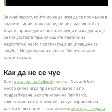
За снайперист, който може да иска да се промъкне в
задните линии, това очевидно не е идеално. Ако
бъдете проследени чрез тези звуци и извадени, ще
се почувствате така, сякаш сте платили за
недостатък, често с кратки ръце до „плащане за
загуба“. Но дискусията също не беше напълно
против кожата.
Как да не се чуе
Като
отговаря на Кефрий
посоча,
Overwatch 2
е
много силна игра при настройките си по
подразбиране. Ако сте играч на Reinhardt,
какофонията от замахвания на чук, взривове на
ракети и шеговити гласови линии
може да се удави