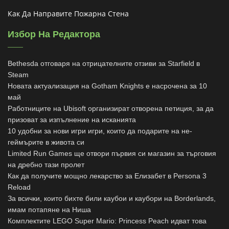
Как Да Направите Пожарна Стена
Избор На Редактора
Bethesda отговаря на отрицателните отзиви за Starfield в
Steam
Новата актуализация на Gotham Knights е насрочена за 10
май
Работниците на Ubisoft организират отворена петиция, за да
призоват за изпълнение на исканията
10 удобни за нови игри игри, които да подарите на не-
геймърите в живота си
Limited Run Games ще отвори първия си магазин за търговия
на дребно тази пролет
Как да получите мощно лекарство за Елизабет в Persona 3
Reload
За всички, които бихте били каубои и каубори на Borderlands,
имам потапяне на Ниша
Комплектите LEGO Super Mario: Princess Peach идват това