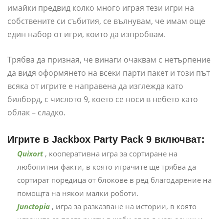
имайки предвид колко много играя тези игри на
собствените си събития, се вълнувам, че имам още
един набор от игри, които да изпробвам.
Трябва да призная, че винаги очаквам с нетърпение
да видя оформянето на всеки парти пакет и този път
всяка от игрите е направена да изглежда като
билборд, с числото 9, което се носи в небето като
облак – сладко.
Игрите в Jackbox Party Pack 9 включват:
Quixort
, кооперативна игра за сортиране на
любопитни факти, в която играчите ще трябва да
сортират поредица от блокове в ред благодарение на
помощта на някои малки роботи.
Junctopia
, игра за разказване на истории, в която