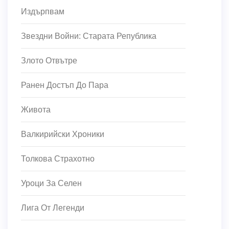
Издърпвам
Звездни Войни: Старата Република
Злото Отвътре
Ранен Достъп До Пара
Живота
Валкирийски Хроники
Толкова Страхотно
Уроци За Селен
Лига От Легенди