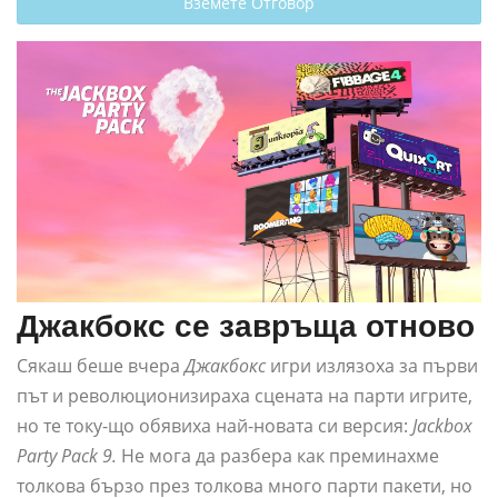
Вземете Отговор
Джакбокс се завръща отново
Сякаш беше вчера
Джакбокс
игри излязоха за първи
път и революционизираха сцената на парти игрите,
но те току-що обявиха най-новата си версия:
Jackbox
Party Pack 9.
Не мога да разбера как преминахме
толкова бързо през толкова много парти пакети, но