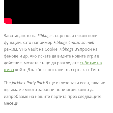
Завръщането на
Fibbage
също носи някои нови
функции, като например
Fibbage Стига за теб
режим, VHS Vault на Cookie,
Fibbage
Въпроси на
фенове и др. Ако искате да видите новите игри в
действие, можете също да разгледате
събитие на
живо
който Джакбокс постави във връзка с Гиш.
The
Jackbox Party Pack 9
ще излезе тази есен, така че
ще имаме много забавни нови игри, които да
изпробваме на нашите партита през следващите
месеци.