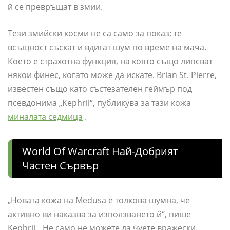
й се превръщат в змии.
Тези змийски косми не са само за показ; те
всъщност съскат и вдигат шум по време на мача.
Което е страхотна функция, на която също липсват
някои финес, когато може да искате. Brian St. Pierre,
известен също като състезателен геймър под
псевдонима „Kephrii“, публикува за тази кожа
миналата седмица
.
World Of Warcraft Най-Добрият
Частен Сървър
„Новата кожа на Medusa е толкова шумна, че
активно ви наказва за използването й“, пише
Kephrii. „Не само не можете да чуете вражески