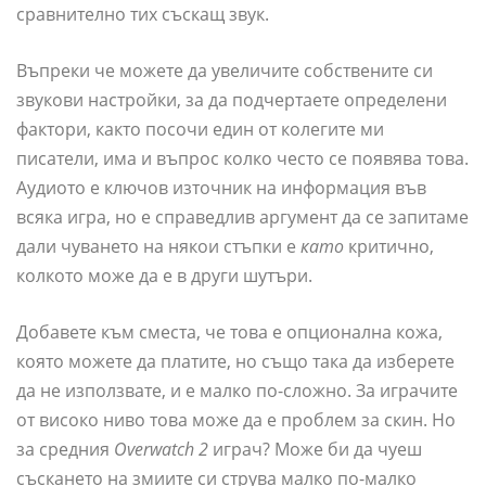
сравнително тих съскащ звук.
Въпреки че можете да увеличите собствените си
звукови настройки, за да подчертаете определени
фактори, както посочи един от колегите ми
писатели, има и въпрос колко често се появява това.
Аудиото е ключов източник на информация във
всяка игра, но е справедлив аргумент да се запитаме
дали чуването на някои стъпки е
като
критично,
колкото може да е в други шутъри.
Добавете към сместа, че това е опционална кожа,
която можете да платите, но също така да изберете
да не използвате, и е малко по-сложно. За играчите
от високо ниво това може да е проблем за скин. Но
за средния
Overwatch 2
играч? Може би да чуеш
съскането на змиите си струва малко по-малко