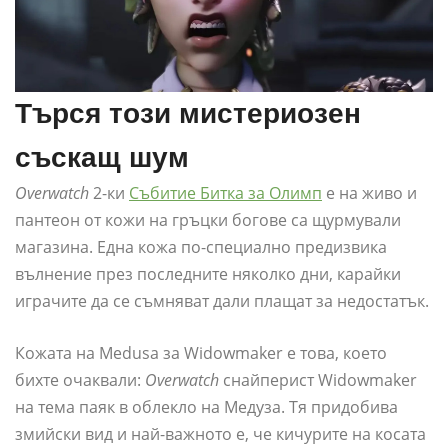
Търся този мистериозен
съскащ шум
Overwatch
2-ки
Събитие Битка за Олимп
е на живо и
пантеон от кожи на гръцки богове са щурмували
магазина. Една кожа по-специално предизвика
вълнение през последните няколко дни, карайки
играчите да се съмняват дали плащат за недостатък.
Кожата на Medusa за Widowmaker е това, което
бихте очаквали:
Overwatch
снайперист Widowmaker
на тема паяк в облекло на Медуза. Тя придобива
змийски вид и най-важното е, че кичурите на косата