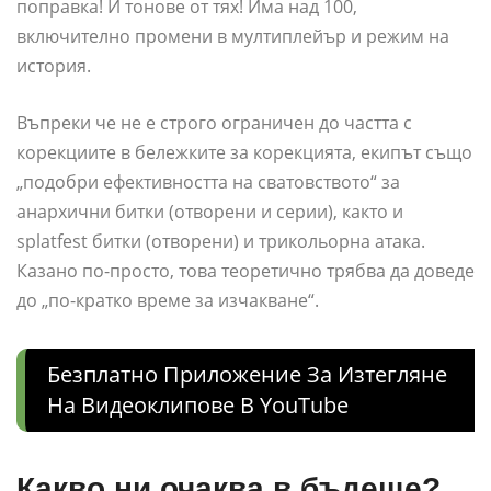
поправка! И тонове от тях! Има над 100,
включително промени в мултиплейър и режим на
история.
Въпреки че не е строго ограничен до частта с
корекциите в бележките за корекцията, екипът също
„подобри ефективността на сватовството“ за
анархични битки (отворени и серии), както и
splatfest битки (отворени) и трикольорна атака.
Казано по-просто, това теоретично трябва да доведе
до „по-кратко време за изчакване“.
Безплатно Приложение За Изтегляне
На Видеоклипове В YouTube
Какво ни очаква в бъдеще?