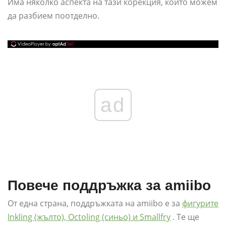
Има няколко аспекта на тази корекция, които можем
да разбием поотделно.
ad
Повече поддръжка за amiibo
От една страна, поддръжката на amiibo е за
фигурите
Inkling (жълто), Octoling (синьо) и Smallfry
. Те ще