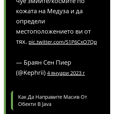
чуе змиите/космите по
кожата на Медуза и да
определи
местоположението ви от
тях.
pic.twitter.com/S1P6CxO7Qp
— Браян Сен Пиер
(@Kephrii)
4 януари 2023 г
Как Да Направите Масив От
Обекти В Java