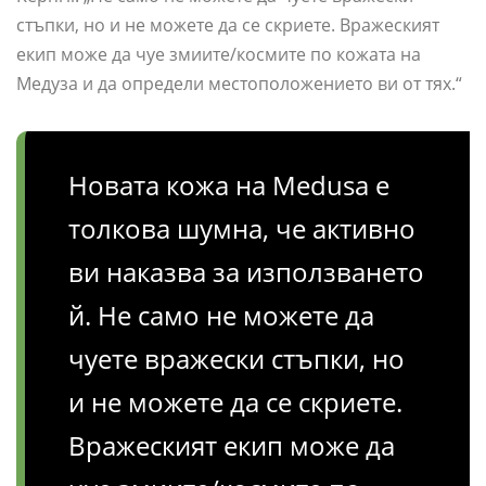
стъпки, но и не можете да се скриете. Вражеският
екип може да чуе змиите/космите по кожата на
Медуза и да определи местоположението ви от тях.“
Новата кожа на Medusa е
толкова шумна, че активно
ви наказва за използването
й. Не само не можете да
чуете вражески стъпки, но
и не можете да се скриете.
Вражеският екип може да