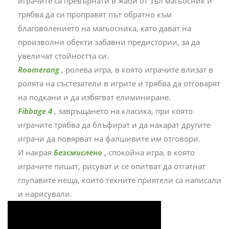
играчите са превърнати в жаби от зъл магьосник и
трябва да си проправят път обратно към
благоволението на магьосника, като дават на
произволни обекти забавни предистории, за да
увеличат стойността си.
Roomerang
, ролева игра, в която играчите влизат в
ролята на състезатели в игрите и трябва да отговарят
на подкани и да избягват елиминиране.
Fibbage 4
, завръщането на класика, при която
играчите трябва да блъфират и да накарат другите
играчи да повярват на фалшивите им отговори.
И накрая
Безсмислено
, спокойна игра, в която
играчите пишат, рисуват и се опитват да отгатнат
глупавите неща, които техните приятели са написали
и нарисували.