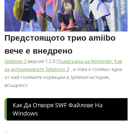
Предстоящото трио amiibo
вече е внедрено
Splatoon 3
версия 1.2.0
Поддръжка на Nintendo: Как
да актуализирате Splatoon 3
, и това е голямо: една
от най-големите корекции в
Splatoon
история,
всъщност.
Как Да Отворя SWF Файлове На
Windows