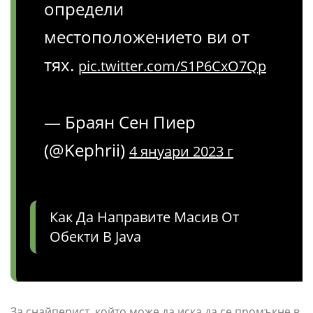
определи
местоположението ви от
тях.
pic.twitter.com/S1P6CxO7Qp
— Браян Сен Пиер
(@Kephrii)
4 януари 2023 г
Как Да Направите Масив От
Обекти В Java
За снайперист, който може да иска да се промъкне в