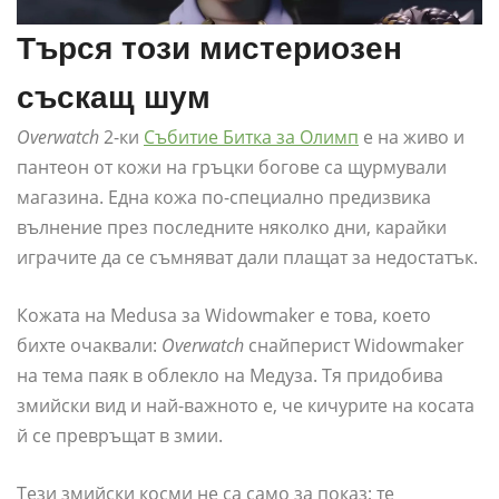
Търся този мистериозен
съскащ шум
Overwatch
2-ки
Събитие Битка за Олимп
е на живо и
пантеон от кожи на гръцки богове са щурмували
магазина. Една кожа по-специално предизвика
вълнение през последните няколко дни, карайки
играчите да се съмняват дали плащат за недостатък.
Кожата на Medusa за Widowmaker е това, което
бихте очаквали:
Overwatch
снайперист Widowmaker
на тема паяк в облекло на Медуза. Тя придобива
змийски вид и най-важното е, че кичурите на косата
й се превръщат в змии.
Тези змийски косми не са само за показ; те