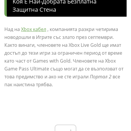
Коя Е Най-Добрата Безплатна
Защитна Стена
Над на
Xbox кабел
, компанията разкри четирима
новодошли в Игрите със злато през септември.
Както винаги, членовете на Xbox Live Gold ще имат
достъп до тези игри за ограничен период от време
като част от Games with Gold. Членовете на Xbox
Game Pass Ultimate също могат да се възползват от
това предимство и ако не сте играли
Портал 2
все
пак наистина трябва.