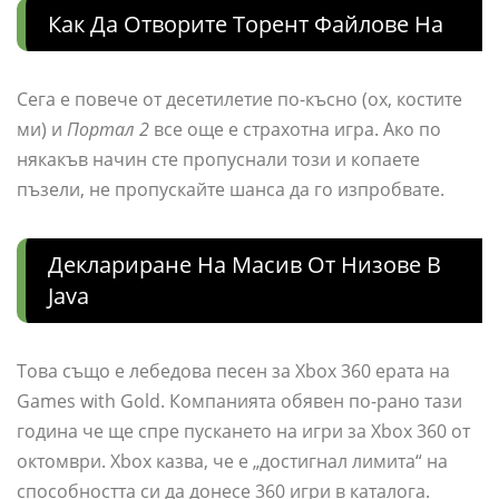
Как Да Отворите Торент Файлове На
Сега е повече от десетилетие по-късно (ох, костите
ми) и
Портал 2
все още е страхотна игра. Ако по
някакъв начин сте пропуснали този и копаете
пъзели, не пропускайте шанса да го изпробвате.
Деклариране На Масив От Низове В
Java
Това също е лебедова песен за Xbox 360 ерата на
Games with Gold. Компанията обявен по-рано тази
година че ще спре пускането на игри за Xbox 360 от
октомври. Xbox казва, че е „достигнал лимита“ на
способността си да донесе 360 игри в каталога.