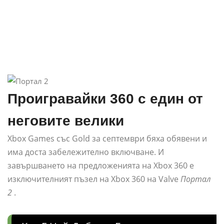
Проигравайки 360 с един от
неговите велики
Xbox Games със Gold за септември бяха обявени и
има доста забележително включване. И
завършването на предложенията на Xbox 360 е
изключителният пъзел на Xbox 360 на Valve
Портал
2
.