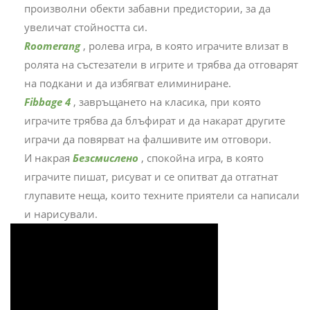
произволни обекти забавни предистории, за да
увеличат стойността си.
Roomerang
, ролева игра, в която играчите влизат в
ролята на състезатели в игрите и трябва да отговарят
на подкани и да избягват елиминиране.
Fibbage 4
, завръщането на класика, при която
играчите трябва да блъфират и да накарат другите
играчи да повярват на фалшивите им отговори.
И накрая
Безсмислено
, спокойна игра, в която
играчите пишат, рисуват и се опитват да отгатнат
глупавите неща, които техните приятели са написали
и нарисували.