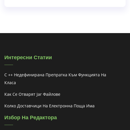
Интересни Статии
C ++ Недефинирана Препратка Към Функцията На
Класа
Как Се Отварят Jar Файлове
Колко Доставчици На Електронна Поща Има
Избор На Редактора