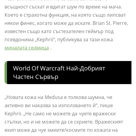
всъщност съскат и вдигат шум по време на мача.
Което е страхотна функция, на която също липсват
някои финес, когато може да искате. Brian St. Pierre,
известен също като състезателен геймър под
псевдонима „Kephrii“, публикува за тази кожа
миналата седмица
.
World Of Warcraft Най-Добрият
Частен Сървър
„Новата кожа на Medusa е толкова шумна, че
активно ви наказва за използването й“, пише
Kephrii. „Не само не можете да чуете вражески
стъпки, но и не можете да се скриете. Вражеският
екип може да чуе змиите/космите по кожата на