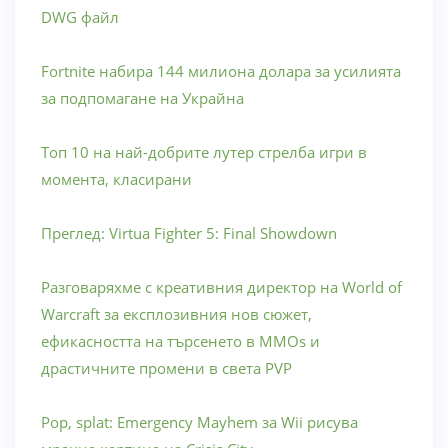
DWG файл
Fortnite набира 144 милиона долара за усилията
за подпомагане на Украйна
Топ 10 на най-добрите лутер стрелба игри в
момента, класирани
Преглед: Virtua Fighter 5: Final Showdown
Разговаряхме с креативния директор на World of
Warcraft за експлозивния нов сюжет,
ефикасността на търсенето в MMOs и
драстичните промени в света PVP
Pop, splat: Emergency Mayhem за Wii рисува