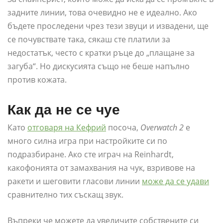
задните линии, това очевидно не е идеално. Ако
бъдете проследени чрез тези звуци и извадени, ще
се почувствате така, сякаш сте платили за
недостатък, често с кратки ръце до „плащане за
загуба“. Но дискусията също не беше напълно
против кожата.
Как да не се чуе
Като
отговаря на Кефрий
посоча,
Overwatch 2
е
много силна игра при настройките си по
подразбиране. Ако сте играч на Reinhardt,
какофонията от замахвания на чук, взривове на
ракети и шеговити гласови линии
може да се удави
сравнително тих съскащ звук.
Въпреки че можете да увеличите собствените си