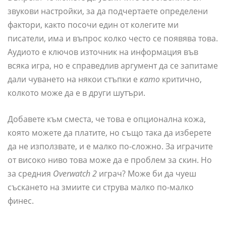
звукови настройки, за да подчертаете определени
фактори, както посочи един от колегите ми
писатели, има и въпрос колко често се появява това.
Аудиото е ключов източник на информация във
всяка игра, но е справедлив аргумент да се запитаме
дали чуването на някои стъпки е
като
критично,
колкото може да е в други шутъри.
Добавете към сместа, че това е опционална кожа,
която можете да платите, но също така да изберете
да не използвате, и е малко по-сложно. За играчите
от високо ниво това може да е проблем за скин. Но
за средния
Overwatch 2
играч? Може би да чуеш
съскането на змиите си струва малко по-малко
финес.