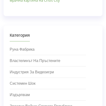
мрачна картина на Crisis City
Категория
Руна Фабрика
Властелинът На Пръстените
Индустрия За Видеоигри
Системен Шок
Издърпвам