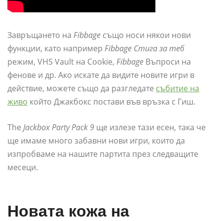
Завръщането на
Fibbage
също носи някои нови
функции, като например
Fibbage Стига за теб
режим, VHS Vault на Cookie,
Fibbage
Въпроси на
фенове и др. Ако искате да видите новите игри в
действие, можете също да разгледате
събитие на
живо
който Джакбокс постави във връзка с Гиш.
The
Jackbox Party Pack 9
ще излезе тази есен, така че
ще имаме много забавни нови игри, които да
изпробваме на нашите партита през следващите
месеци.
Новата кожа на