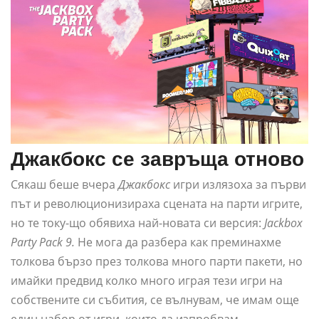
Джакбокс се завръща отново
Сякаш беше вчера
Джакбокс
игри излязоха за първи
път и революционизираха сцената на парти игрите,
но те току-що обявиха най-новата си версия:
Jackbox
Party Pack 9.
Не мога да разбера как преминахме
толкова бързо през толкова много парти пакети, но
имайки предвид колко много играя тези игри на
собствените си събития, се вълнувам, че имам още
един набор от игри, които да изпробвам.