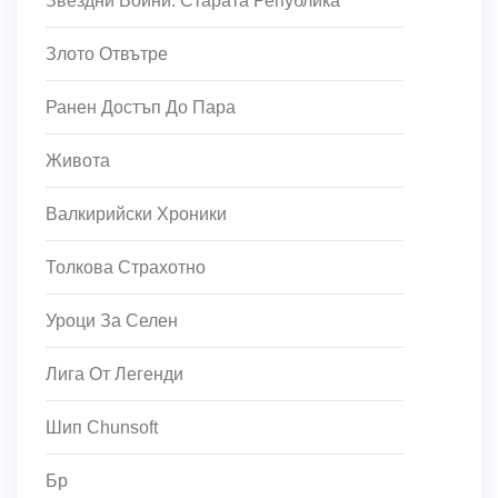
Звездни Войни: Старата Република
Злото Отвътре
Ранен Достъп До Пара
Живота
Валкирийски Хроники
Толкова Страхотно
Уроци За Селен
Лига От Легенди
Шип Chunsoft
Бр