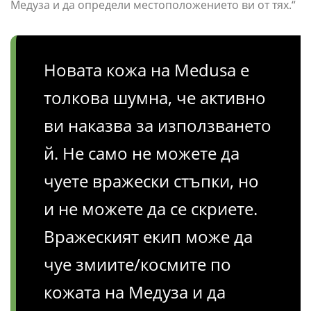
Медуза и да определи местоположението ви от тях.“
Новата кожа на Medusa е
толкова шумна, че активно
ви наказва за използването
й. Не само не можете да
чуете вражески стъпки, но
и не можете да се скриете.
Вражеският екип може да
чуе змиите/космите по
кожата на Медуза и да