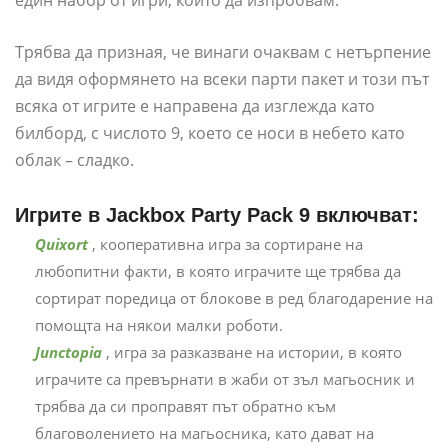
Трябва да призная, че винаги очаквам с нетърпение
да видя оформянето на всеки парти пакет и този път
всяка от игрите е направена да изглежда като
билборд, с числото 9, което се носи в небето като
облак – сладко.
Игрите в Jackbox Party Pack 9 включват:
Quixort
, кооперативна игра за сортиране на
любопитни факти, в която играчите ще трябва да
сортират поредица от блокове в ред благодарение на
помощта на някои малки роботи.
Junctopia
, игра за разказване на истории, в която
играчите са превърнати в жаби от зъл магьосник и
трябва да си проправят път обратно към
благоволението на магьосника, като дават на