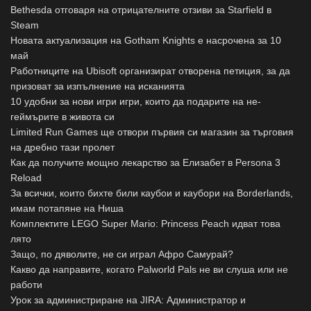
Bethesda отговаря на отрицателните отзиви за Starfield в
Steam
Новата актуализация на Gotham Knights е насрочена за 10
май
Работниците на Ubisoft организират отворена петиция, за да
призоват за изпълнение на исканията
10 удобни за нови игри игри, които да подарите на не-
геймърите в живота си
Limited Run Games ще отвори първия си магазин за търговия
на дребно тази пролет
Как да получите мощно лекарство за Елизабет в Persona 3
Reload
За всички, които бихте били каубои и каубори на Borderlands,
имам потапяне на Ниша
Комплектите LEGO Super Mario: Princess Peach идват това
лято
Защо, по дяволите, не си играл Афро Самурай?
Какво да направите, когато Palworld Pals не ви слуша или не
работи
Урок за администриране на JIRA: Администратор и