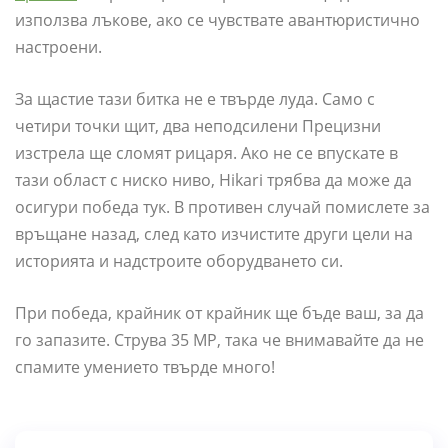
използва лъкове, ако се чувствате авантюристично
настроени.
За щастие тази битка не е твърде луда. Само с
четири точки щит, два неподсилени Прецизни
изстрела ще сломят рицаря. Ако не се впускате в
тази област с ниско ниво, Hikari трябва да може да
осигури победа тук. В противен случай помислете за
връщане назад, след като изчистите други цели на
историята и надстроите оборудването си.
При победа, крайник от крайник ще бъде ваш, за да
го запазите. Струва 35 MP, така че внимавайте да не
спамите умението твърде много!