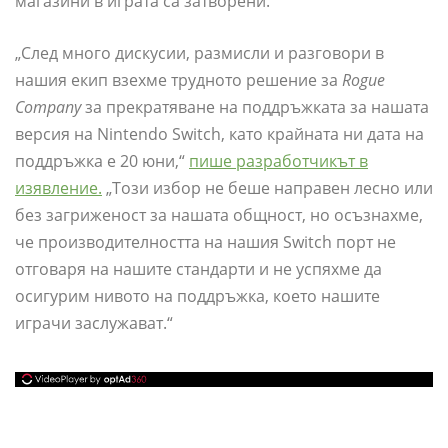
магазини в играта са затворени.
„След много дискусии, размисли и разговори в
нашия екип взехме трудното решение за
Rogue
Company
за прекратяване на поддръжката за нашата
версия на Nintendo Switch, като крайната ни дата на
поддръжка е 20 юни,“
пише разработчикът в
изявление.
„Този ​​избор не беше направен лесно или
без загриженост за нашата общност, но осъзнахме,
че производителността на нашия Switch порт не
отговаря на нашите стандарти и не успяхме да
осигурим нивото на поддръжка, което нашите
играчи заслужават.“