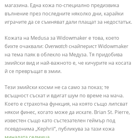
магазина. Една кожа по-специално предизвика
вълнение през последните няколко дни, карайки
играчите да се съмняват дали плащат за недостатък.
Кожата на Medusa за Widowmaker е това, което
бихте очаквали:
Overwatch
снайперист Widowmaker
на тема паяк в облекло на Медуза. Тя придобива
змийски вид и най-важното е, че кичурите на косата
й се превръщат в змии.
Тези змийски косми не са само за показ; те
всъщност съскат и вдигат шум по време на мача.
Което е страхотна функция, на която също липсват
някои финес, когато може да искате. Brian St. Pierre,
известен също като състезателен геймър под
псевдонима „Kephrii“, публикува за тази кожа
миналата седмица
.