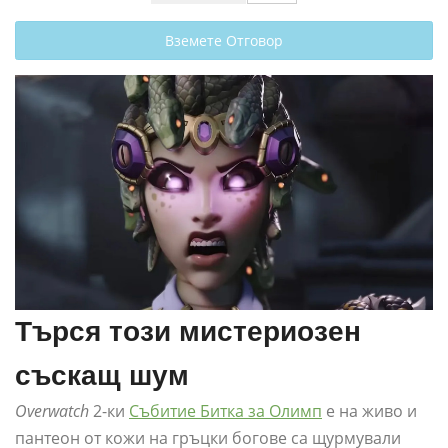
Вземете Отговор
Търся този мистериозен
съскащ шум
Overwatch
2-ки
Събитие Битка за Олимп
е на живо и
пантеон от кожи на гръцки богове са щурмували