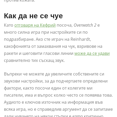
против кожата.
Как да не се чуе
Като
отговаря на Кефрий
посоча,
Overwatch 2
е
много силна игра при настройките си по
подразбиране. Ако сте играч на Reinhardt,
какофонията от замахвания на чук, взривове на
ракети и шеговити гласови линии
може да се удави
сравнително тих съскащ звук.
Въпреки че можете да увеличите собствените си
звукови настройки, за да подчертаете определени
фактори, както посочи един от колегите ми
писатели, има и въпрос колко често се появява това.
Аудиото е ключов източник на информация във
всяка игра, но е справедлив аргумент да се запитаме
дали чуването на някои стъпки е
като
критично,