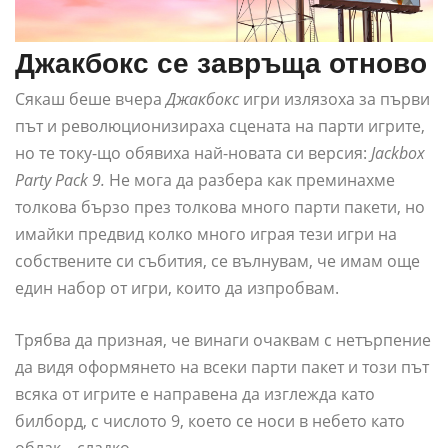
Джакбокс се завръща отново
Сякаш беше вчера
Джакбокс
игри излязоха за първи
път и революционизираха сцената на парти игрите,
но те току-що обявиха най-новата си версия:
Jackbox
Party Pack 9.
Не мога да разбера как преминахме
толкова бързо през толкова много парти пакети, но
имайки предвид колко много играя тези игри на
собствените си събития, се вълнувам, че имам още
един набор от игри, които да изпробвам.
Трябва да призная, че винаги очаквам с нетърпение
да видя оформянето на всеки парти пакет и този път
всяка от игрите е направена да изглежда като
билборд, с числото 9, което се носи в небето като