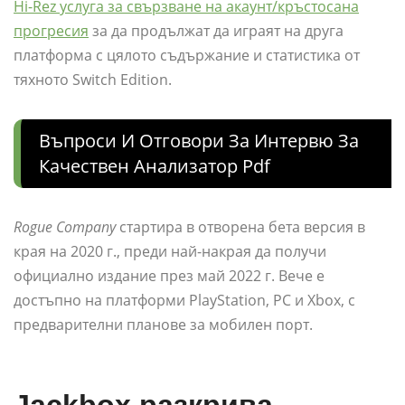
Hi-Rez услуга за свързване на акаунт/кръстосана
прогресия
за да продължат да играят на друга
платформа с цялото съдържание и статистика от
тяхното Switch Edition.
Въпроси И Отговори За Интервю За
Качествен Анализатор Pdf
Rogue Company
стартира в отворена бета версия в
края на 2020 г., преди най-накрая да получи
официално издание през май 2022 г. Вече е
достъпно на платформи PlayStation, PC и Xbox, с
предварителни планове за мобилен порт.