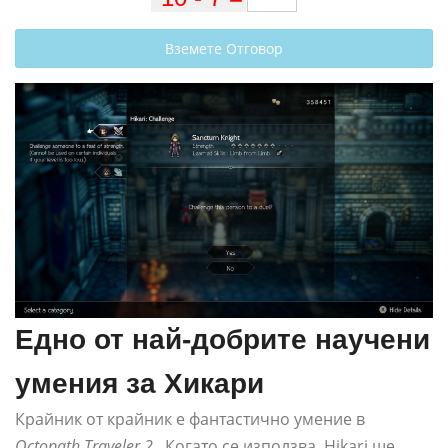
Вземете Отговор
Едно от най-добрите научени
умения за Хикари
Крайник от крайник е фантастично умение в
Octopath Traveler 2
. Когато се използва, Hikari ще