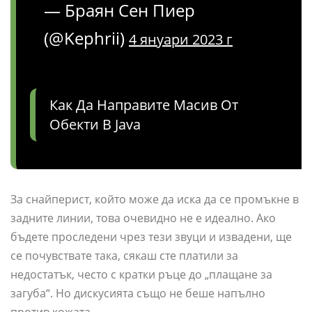
— Браян Сен Пиер
(@Kephrii)
4 януари 2023 г
Как Да Направите Масив От
Обекти В Java
За снайперист, който може да иска да се промъкне в
задните линии, това очевидно не е идеално. Ако
бъдете проследени чрез тези звуци и извадени, ще
се почувствате така, сякаш сте платили за
недостатък, често с кратки ръце до „плащане за
загуба“. Но дискусията също не беше напълно