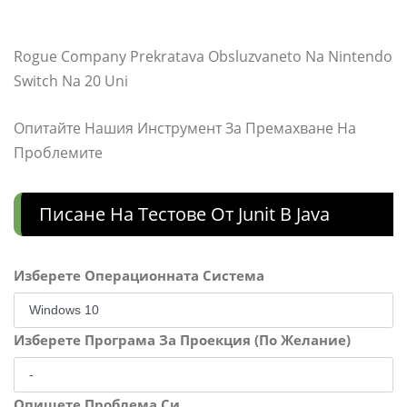
Rogue Company Prekratava Obsluzvaneto Na Nintendo
Switch Na 20 Uni
Опитайте Нашия Инструмент За Премахване На
Проблемите
Писане На Тестове От Junit В Java
Изберете Операционната Система
Изберете Програма За Проекция (По Желание)
Опишете Проблема Си