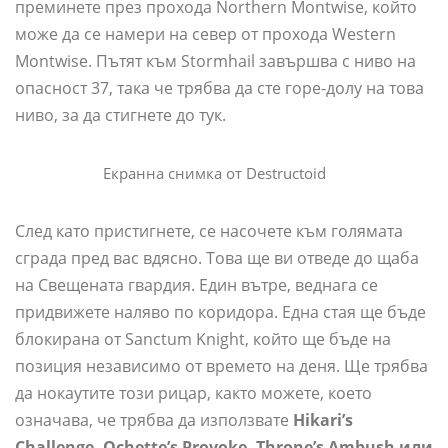
преминете през прохода Northern Montwise, който
може да се намери на север от прохода Western
Montwise. Пътят към Stormhail завършва с ниво на
опасност 37, така че трябва да сте горе-долу на това
ниво, за да стигнете до тук.
Екранна снимка от Destructoid
След като пристигнете, се насочете към голямата
сграда пред вас вдясно. Това ще ви отведе до щаба
на Свещената гвардия. Един вътре, веднага се
придвижете наляво по коридора. Една стая ще бъде
блокирана от Sanctum Knight, който ще бъде на
позиция независимо от времето на деня. Ще трябва
да нокаутите този рицар, както можете, което
означава, че трябва да използвате
Hikari’s
Challenge, Ochette’s Provoke, Throne’s Ambush или