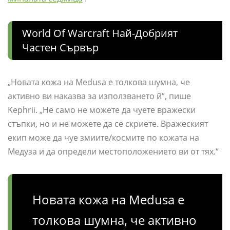
World Of Warcraft Най-Добрият
Частен Сървър
„Новата кожа на Medusa е толкова шумна, че
активно ви наказва за използването й“, пише
Kephrii. „Не само не можете да чуете вражески
стъпки, но и не можете да се скриете. Вражеският
екип може да чуе змиите/космите по кожата на
Медуза и да определи местоположението ви от тях.“
Новата кожа на Medusa е
толкова шумна, че активно