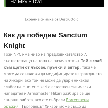
На Mkv В Dvd -
Екранна снимка от Destructoid
Как да победим Sanctum
Knight
Този NPC има ниво на предизвикателство 7,
съответстващо на това на пазача отвън.
Той е слаб
към щети от лъкове, пръчки и вятър
, така че
може да се наложи да модифицирате изграждането
на Хикари, ако той не може да удари никакви
слабости. Hunter Hikari е естествен физически
нападател и Armsmaster Hikari разбира се ще
свърши работа, ако сте събрали
Божествени
оръжия
. Търговецът Хикари може също да