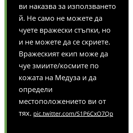
ви наказва за използването
й. Не само не можете да
чуете вражески стъпки, но
и не можете да се скриете.
Вражеският екип може да
чуе змиите/космите по
кожата на Медуза и да
определи
местоположението ви от
тях.
pic.twitter.com/S1P6CxO7Qp