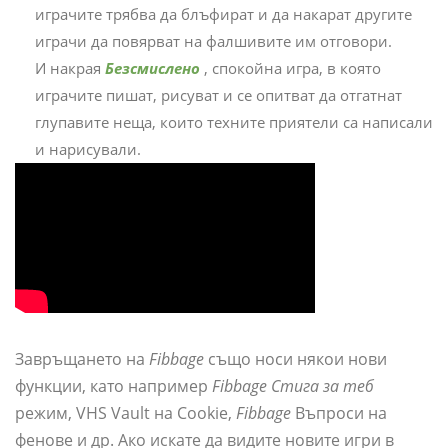
играчите трябва да блъфират и да накарат другите
играчи да повярват на фалшивите им отговори.
И накрая
Безсмислено
, спокойна игра, в която
играчите пишат, рисуват и се опитват да отгатнат
глупавите неща, които техните приятели са написали
и нарисували.
Завръщането на
Fibbage
също носи някои нови
функции, като например
Fibbage Стига за теб
режим, VHS Vault на Cookie,
Fibbage
Въпроси на
фенове и др. Ако искате да видите новите игри в