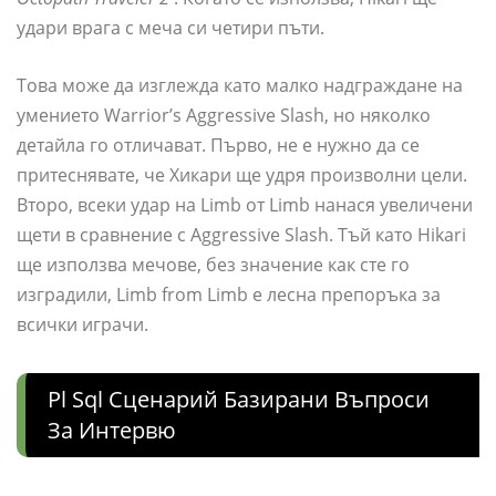
удари врага с меча си четири пъти.
Това може да изглежда като малко надграждане на
умението Warrior’s Aggressive Slash, но няколко
детайла го отличават. Първо, не е нужно да се
притеснявате, че Хикари ще удря произволни цели.
Второ, всеки удар на Limb от Limb нанася увеличени
щети в сравнение с Aggressive Slash. Тъй като Hikari
ще използва мечове, без значение как сте го
изградили, Limb from Limb е лесна препоръка за
всички играчи.
Pl Sql Сценарий Базирани Въпроси
За Интервю