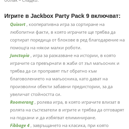
облак – сладко.
Игрите в Jackbox Party Pack 9 включват:
Quixort
, кооперативна игра за сортиране на
любопитни факти, в която играчите ще трябва да
сортират поредица от блокове в ред благодарение на
помощта на някои малки роботи.
Junctopia
, игра за разказване на истории, в която
играчите са превърнати в жаби от зъл магьосник и
трябва да си проправят път обратно към
благоволението на магьосника, като дават на
произволни обекти забавни предистории, за да
увеличат стойността си.
Roomerang
, ролева игра, в която играчите влизат в
ролята на състезатели в игрите и трябва да отговарят
на подкани и да избягват елиминиране.
Fibbage 4
, завръщането на класика, при която