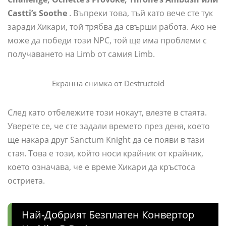
Castti’s Soothe
. Въпреки това, тъй като вече сте тук
заради Хикари, той трябва да свърши работа. Ако не
може да победи този NPC, той ще има проблеми с
получаването на Limb от самия Limb.
Екранна снимка от Destructoid
След като отбележите този нокаут, влезте в стаята.
Уверете се, че сте задали времето през деня, което
ще накара друг Sanctum Knight да се появи в тази
стая. Това е този, който носи крайник от крайник,
което означава, че е време Хикари да кръстоса
остриета.
Най-Добрият Безплатен Конвертор