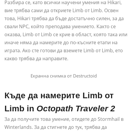
Разбира се, като всички научени умения на Hikari,
вие трябва сами да откриете Limb от Limb. Освен
това, Hikari трябва да бъде достатъчно силен, за да
свали NPC, който преподава умението. Както се
оказва, Limb от Limb се крие в област, която така или
иначе няма да намерите до по-късните етапи на
играта. Ако сте готови да вземете Limb от Limb, ето
какво трябва да направите.
Екранна снимка от Destructoid
Къде да намерите Limb от
Limb in
Octopath Traveler 2
За да получите това умение, отидете до Stormhail в
Winterlands. За да стигнете до тук, трябва да