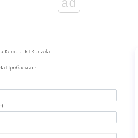
ad
 Za Komput R I Konzola
 На Проблемите
е)