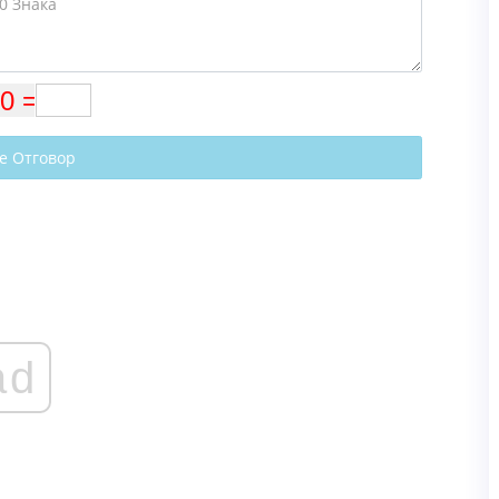
е Отговор
ad