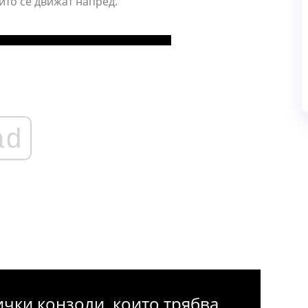
ито се движат напред.
ad
ички конзоли, които трябва