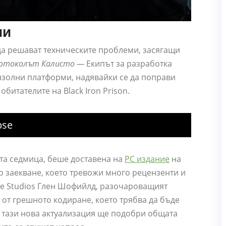
ии
а да решават техническите проблеми, засягащи
отоколът Калисто —
Екипът за разработка
нзолни платформи, надявайки се да поправи
битателите на Black Iron Prison.
pse
та седмица, беше доставена на
PC издание
на
о заекване, което тревожи много рецензенти и
nce Studios Глен Шофийлд, разочароващият
 от грешното кодиране, което трябва да бъде
е тази нова актуализация ще подобри общата