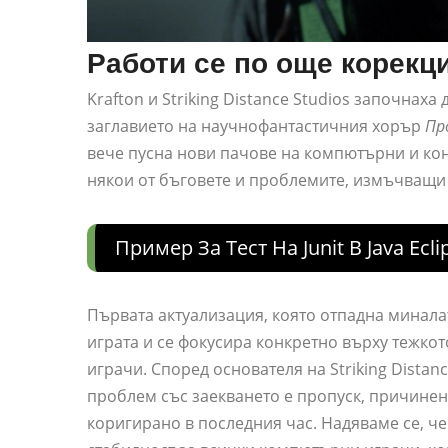
Работи се по още корекц
Krafton и Striking Distance Studios започнах
заглавието на научнофантастичния хорър
Пр
вече пусна нови пачове на компютърни и ко
някои от бъговете и проблемите, измъчващи о
Пример За Тест На Junit В Java Ecli
Първата актуализация, която отпадна минала
играта и се фокусира конкретно върху тежкот
играчи. Според основателя на Striking Dista
проблем със заекването е пропуск, причинен
коригирано в последния час. Надяваме се, ч