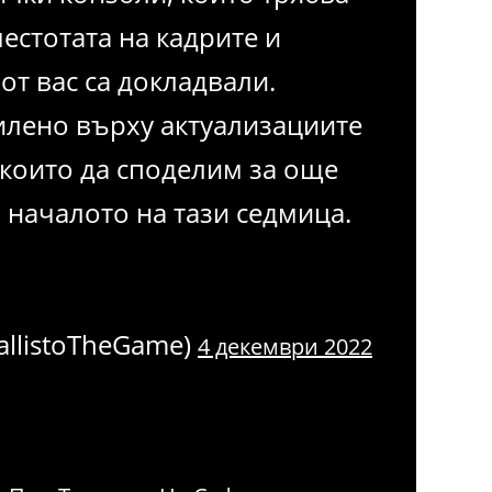
естотата на кадрите и
от вас са докладвали.
илено върху актуализациите
които да споделим за още
началото на тази седмица.
allistoTheGame)
4 декември 2022