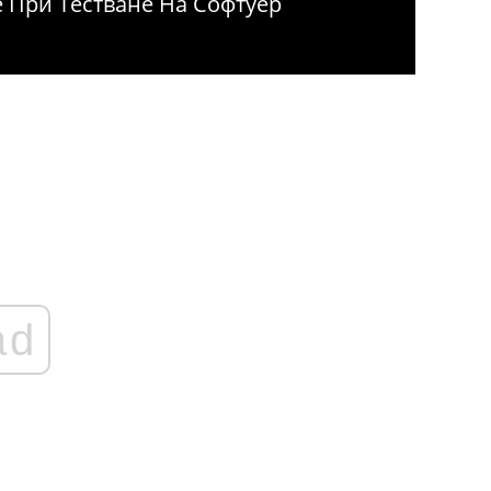
е При Тестване На Софтуер
ad