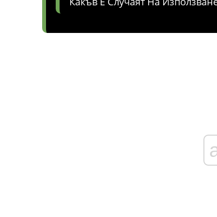
Какъв Е Случаят На Използван