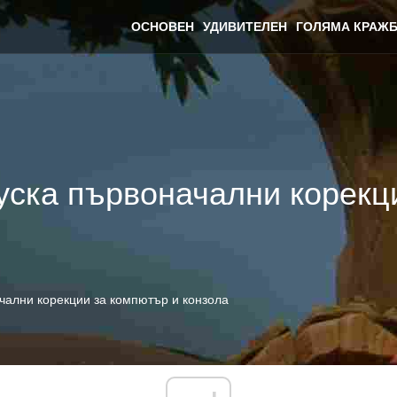
ОСНОВЕН
УДИВИТЕЛЕН
ГОЛЯМА КРАЖБ
пуска първоначални корекц
ачални корекции за компютър и конзола