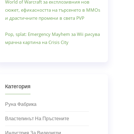
World of Warcraft за експлозивния нов
сюжет, ефикасността на търсенето в MMOs
и драстичните промени в света PVP
Pop, splat: Emergency Mayhem за Wii рисува
мрачна картина на Crisis City
Категория
Руна Фабрика
Властелинът На Пръстените
Индустрия За Видеоигри