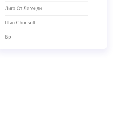
Лига От Легенди
Шип Chunsoft
Бр