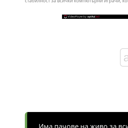
стабилност за всички компютърни играчи, ко
Има пачове на живо за вс