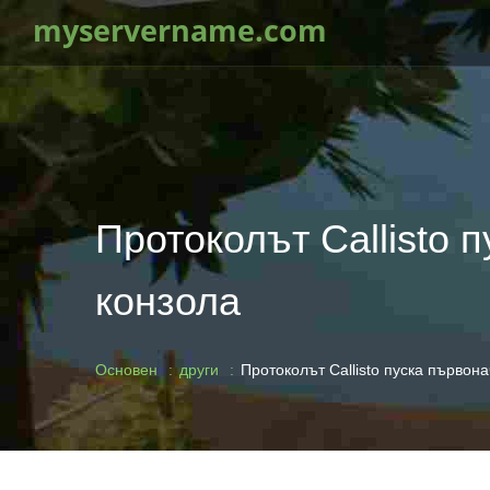
myservername.com
Протоколът Callisto 
конзола
Основен
други
Протоколът Callisto пуска първон