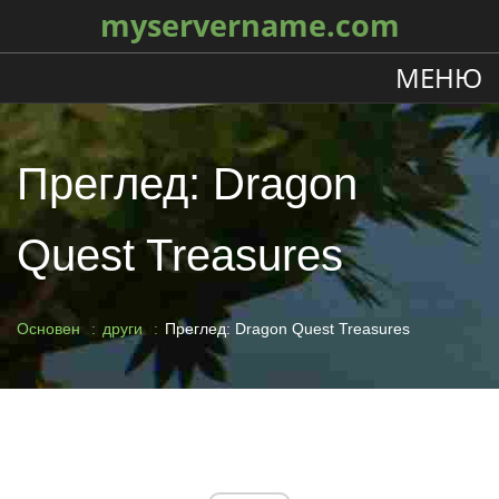
myservername.com
МЕНЮ
Преглед: Dragon
Quest Treasures
Основен
други
Преглед: Dragon Quest Treasures