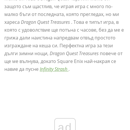
защото съм щастлив, че играя игра с много по-
малко бъги от последната, която прегледах, но ми
хареса
Dragon Quest Treasures
. Това е типът игра, в
която с удоволствие ще потъна с часове, без да ме е
грижа дали наистина напредвам отвъд простото
изграждане на кеша си. Перфектна игра за тези
дълги зимни нощи,
Dragon Quest Treasures
повече от
ще ме вълнува, докато Square Enix най-накрая се
навие да пусне
Infinity Strash
.
ad