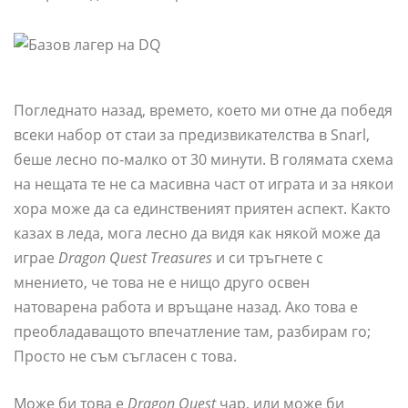
Погледнато назад, времето, което ми отне да победя
всеки набор от стаи за предизвикателства в Snarl,
беше лесно по-малко от 30 минути. В голямата схема
на нещата те не са масивна част от играта и за някои
хора може да са единственият приятен аспект. Както
казах в леда, мога лесно да видя как някой може да
играе
Dragon Quest Treasures
и си тръгнете с
мнението, че това не е нищо друго освен
натоварена работа и връщане назад. Ако това е
преобладаващото впечатление там, разбирам го;
Просто не съм съгласен с това.
Може би това е
Dragon Quest
чар, или може би