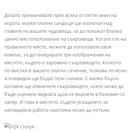
Докато преминавате през всяка от петте земи на
играта, малки златни сандъци ще изскочат над
главите на вашите чудовища, за да покажат близко
ценно местоположение на съкровище. Когато сте на
правилното място, можете да използвате своя
компас, за да генерирате три изображения на
мястото, където е заровено съкровището. Колкото
по-високо е вашето златно сечение, толкова по-ясни
и очевидни ще бъдат тези снимки. С малко бързо
копаене ще извлечете съкровището, което може да
бъде оценено веднага щом се върнете в базовия си
лагер. И това е мястото, където усещането за
натоварена работа наистина може да потъне.