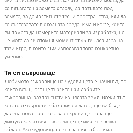
екипа си, ще можете да скачате на високи места, да
се плъзгате на земята отдолу, да потъвате под
земята, за да достигнете тесни пространства, или да
се състезавате в околната среда. Има и Forte, който
ви помага да намерите материали за изработка, но
не мога да си спомня момент от 45-те часа игра на
тази игра, в който съм използвал това конкретно
умение.
Ти си съкровище
Любимото съкровище на чудовището е начинът, по
който всъщност ще търсите най-добрите
съкровища, разпръснати из цялата земя. Всеки път,
когато се върнете в базовия си лагер, ще ви бъде
дадена нова прогноза за съкровище. Това ще
диктува какъв вид съкровище ще има във всяка
област. Ако чудовищата във вашия отбор имат