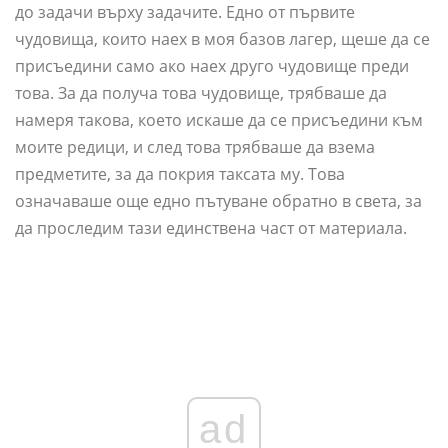
до задачи върху задачите. Едно от първите
чудовища, които наех в моя базов лагер, щеше да се
присъедини само ако наех друго чудовище преди
това. За да получа това чудовище, трябваше да
намеря такова, което искаше да се присъедини към
моите редици, и след това трябваше да взема
предметите, за да покрия таксата му. Това
означаваше още едно пътуване обратно в света, за
да проследим тази единствена част от материала.
ad