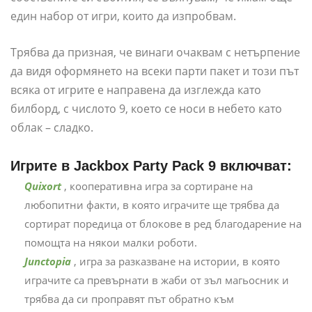
един набор от игри, които да изпробвам.
Трябва да призная, че винаги очаквам с нетърпение
да видя оформянето на всеки парти пакет и този път
всяка от игрите е направена да изглежда като
билборд, с числото 9, което се носи в небето като
облак – сладко.
Игрите в Jackbox Party Pack 9 включват:
Quixort
, кооперативна игра за сортиране на
любопитни факти, в която играчите ще трябва да
сортират поредица от блокове в ред благодарение на
помощта на някои малки роботи.
Junctopia
, игра за разказване на истории, в която
играчите са превърнати в жаби от зъл магьосник и
трябва да си проправят път обратно към