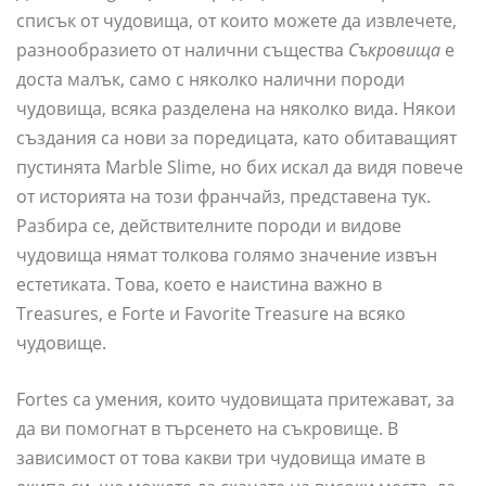
списък от чудовища, от които можете да извлечете,
разнообразието от налични същества
Съкровища
е
доста малък, само с няколко налични породи
чудовища, всяка разделена на няколко вида. Някои
създания са нови за поредицата, като обитаващият
пустинята Marble Slime, но бих искал да видя повече
от историята на този франчайз, представена тук.
Разбира се, действителните породи и видове
чудовища нямат толкова голямо значение извън
естетиката. Това, което е наистина важно в
Treasures, е Forte и Favorite Treasure на всяко
чудовище.
Fortes са умения, които чудовищата притежават, за
да ви помогнат в търсенето на съкровище. В
зависимост от това какви три чудовища имате в