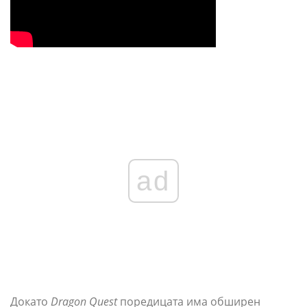
ad
Докато
Dragon Quest
поредицата има обширен