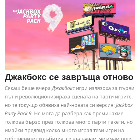
Джакбокс се завръща отново
Сякаш беше вчера
Джакбокс
игри излязоха за първи
път и революционизираха сцената на парти игрите,
но те току-що обявиха най-новата си версия:
Jackbox
Party Pack 9.
Не мога да разбера как преминахме
толкова бързо през толкова много парти пакети, но
имайки предвид колко много играя тези игри на
собствените си събития, се вълнувам, че имам още