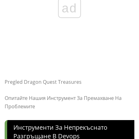
ad
Pregled Dragon Quest Treasures
Опитайте Нашия Инструмент За Премахване На
Проблемите
Инструменти За Непрекъснато
Разгръщане В Devops