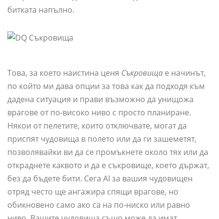
битката напълно.
Това, за което наистина ценя
Съкровища
е начинът,
по който ми дава опции за това как да подходя към
дадена ситуация и прави възможно да унищожа
врагове от по-високо ниво с просто планиране.
Някои от пелетите, които отключвате, могат да
приспят чудовища в полето или да ги зашеметят,
позволявайки ви да се промъкнете около тях или да
откраднете каквото и да е съкровище, което държат,
без да бъдете бити. Сега AI за вашия чудовищен
отряд често ще ангажира спящи врагове, но
обикновено само ако са на по-ниско или равно
ниво. Вашите чудовища също може да имат