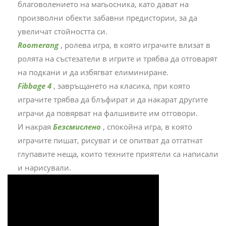
благоволението на магьосника, като дават на
произволни обекти забавни предистории, за да
увеличат стойността си.
Roomerang
, ролева игра, в която играчите влизат в
ролята на състезатели в игрите и трябва да отговарят
на подкани и да избягват елиминиране.
Fibbage 4
, завръщането на класика, при която
играчите трябва да блъфират и да накарат другите
играчи да повярват на фалшивите им отговори.
И накрая
Безсмислено
, спокойна игра, в която
играчите пишат, рисуват и се опитват да отгатнат
глупавите неща, които техните приятели са написали
и нарисували.