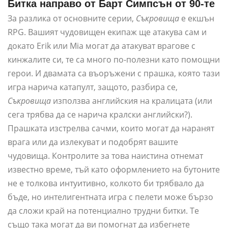
Битка направо от Барт Симпсън от 90-те
За разлика от основните серии,
Съкровища
е екшън
RPG. Вашият чудовищен екипаж ще атакува сам и
докато Erik или Mia могат да атакуват врагове с
кинжалите си, те са много по-полезни като помощни
герои. И двамата са въоръжени с прашка, която тази
игра нарича катапулт, защото, разбира се,
Съкровища
използва английския на кралицата (или
сега трябва да се нарича кралски английски?).
Прашката изстрелва сачми, които могат да наранят
врага или да излекуват и подобрят вашите
чудовища. Контролите за това наистина отнемат
известно време, тъй като оформлението на бутоните
не е толкова интуитивно, колкото би трябвало да
бъде, но интелигентната игра с пелети може бързо
да сложи край на потенциално трудни битки. Те
също така могат да ви помогнат да избегнете