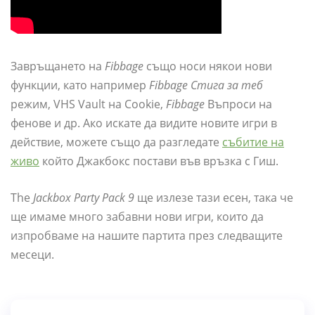
Завръщането на
Fibbage
също носи някои нови
функции, като например
Fibbage Стига за теб
режим, VHS Vault на Cookie,
Fibbage
Въпроси на
фенове и др. Ако искате да видите новите игри в
действие, можете също да разгледате
събитие на
живо
който Джакбокс постави във връзка с Гиш.
The
Jackbox Party Pack 9
ще излезе тази есен, така че
ще имаме много забавни нови игри, които да
изпробваме на нашите партита през следващите
месеци.