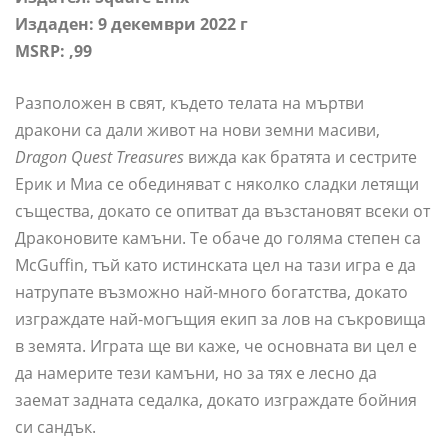
Издаден: 9 декември 2022 г
MSRP: ,99
Разположен в свят, където телата на мъртви
дракони са дали живот на нови земни масиви,
Dragon Quest Treasures
вижда как братята и сестрите
Ерик и Миа се обединяват с няколко сладки летящи
същества, докато се опитват да възстановят всеки от
Драконовите камъни. Те обаче до голяма степен са
McGuffin, тъй като истинската цел на тази игра е да
натрупате възможно най-много богатства, докато
изграждате най-могъщия екип за лов на съкровища
в земята. Играта ще ви каже, че основната ви цел е
да намерите тези камъни, но за тях е лесно да
заемат задната седалка, докато изграждате бойния
си сандък.