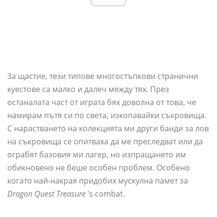
За щастие, тези типове многостъпкови странични
куестове са малко и далеч между тях. През
останалата част от играта бях доволна от това, че
намирам пътя си по света, изкопавайки съкровища.
С нарастването на колекцията ми други банди за лов
на съкровища се опитваха да ме преследват или да
ограбят базовия ми лагер, но изпращането им
обикновено не беше особен проблем. Особено
когато най-накрая придобих мускулна памет за
Dragon Quest Treasure
’s combat.