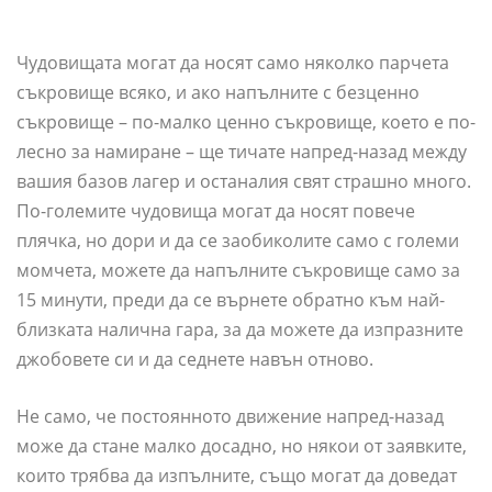
Чудовищата могат да носят само няколко парчета
съкровище всяко, и ако напълните с безценно
съкровище – по-малко ценно съкровище, което е по-
лесно за намиране – ще тичате напред-назад между
вашия базов лагер и останалия свят страшно много.
По-големите чудовища могат да носят повече
плячка, но дори и да се заобиколите само с големи
момчета, можете да напълните съкровище само за
15 минути, преди да се върнете обратно към най-
близката налична гара, за да можете да изпразните
джобовете си и да седнете навън отново.
Не само, че постоянното движение напред-назад
може да стане малко досадно, но някои от заявките,
които трябва да изпълните, също могат да доведат