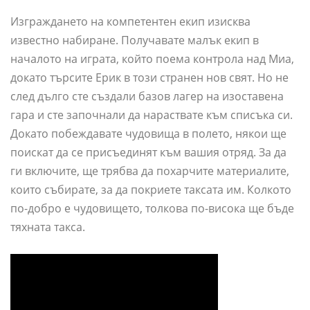
Изграждането на компетентен екип изисква
известно набиране. Получавате малък екип в
началото на играта, който поема контрола над Миа,
докато търсите Ерик в този странен нов свят. Но не
след дълго сте създали базов лагер на изоставена
гара и сте започнали да нараствате към списъка си.
Докато побеждавате чудовища в полето, някои ще
поискат да се присъединят към вашия отряд. За да
ги включите, ще трябва да похарчите материалите,
които събирате, за да покриете таксата им. Колкото
по-добро е чудовището, толкова по-висока ще бъде
тяхната такса.