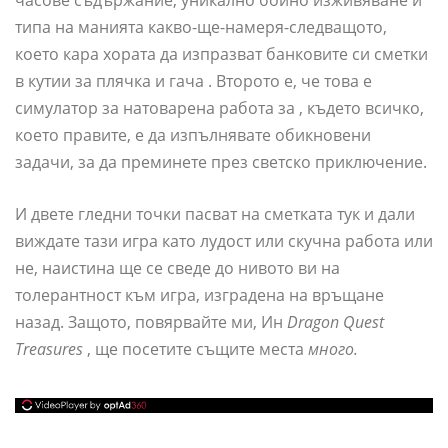
часове съдържание, уникално бойно изживяване и
типа на манията какво-ще-намеря-следващото,
което кара хората да изпразват банковите си сметки
в кутии за плячка и гача . Второто е, че това е
симулатор за натоварена работа за , където всичко,
което правите, е да изпълнявате обикновени
задачи, за да преминете през светско приключение.
И двете гледни точки пасват на сметката тук и дали
виждате тази игра като лудост или скучна работа или
не, наистина ще се сведе до нивото ви на
толерантност към игра, изградена на връщане
назад. Защото, повярвайте ми, Ин
Dragon Quest
Treasures
, ще посетите същите места
много.