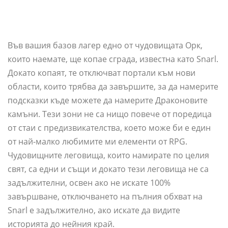
Във вашия базов лагер едно от чудовищата Орк,
които наемате, ще копае сграда, известна като Snarl.
Докато копаят, те отключват портали към нови
области, които трябва да завършите, за да намерите
подсказки къде можете да намерите Драконовите
камъни. Тези зони не са нищо повече от поредица
от стаи с предизвикателства, което може би е един
от най-малко любимите ми елементи от RPG.
Чудовищните леговища, които намирате по целия
свят, са едни и същи и докато тези леговища не са
задължителни, освен ако не искате 100%
завършване, отключването на пълния обхват на
Snarl е задължително, ако искате да видите
историята до нейния край.