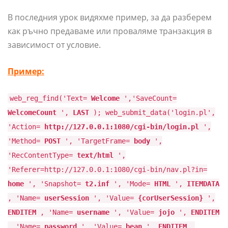
В последния урок видяхме пример, за да разберем
как ръчно предаваме или проваляме транзакция в
зависимост от условие.
Пример:
web_reg_find('Text=
Welcome
','SaveCount=
WelcomeCount
',
LAST
); web_submit_data('login.pl',
'Action=
http://127.0.0.1:1080/cgi-bin/login.pl
',
'Method=
POST
', 'TargetFrame=
body
',
'RecContentType=
text/html
',
'Referer=http://127.0.0.1:1080/cgi-bin/nav.pl?in=
home
', 'Snapshot=
t2.inf
', 'Mode=
HTML
',
ITEMDATA
, 'Name=
userSession
', 'Value=
{corUserSession}
',
ENDITEM
, 'Name=
username
', 'Value=
jojo
',
ENDITEM
, 'Name=
password
', 'Value=
bean
',
ENDITEM
,