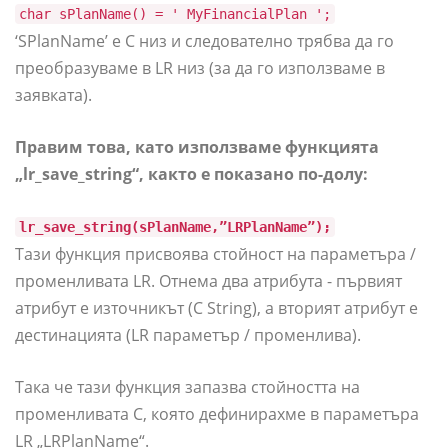
char sPlanName() = ' MyFinancialPlan ';
‘SPlanName’ е C низ и следователно трябва да го
преобразуваме в LR низ (за да го използваме в
заявката).
Правим това, като използваме функцията
„lr_save_string“, както е показано по-долу:
lr_save_string(sPlanName,”LRPlanName”);
Тази функция присвоява стойност на параметъра /
променливата LR. Отнема два атрибута - първият
атрибут е източникът (C String), а вторият атрибут е
дестинацията (LR параметър / променлива).
Така че тази функция запазва стойността на
променливата C, която дефинирахме в параметъра
LR „LRPlanName“.