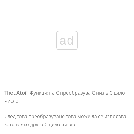
ad
The
„Atoi“
Функцията C преобразува C низ в C цяло
число.
След това преобразуване това може да се използва
като всяко друго C цяло число.