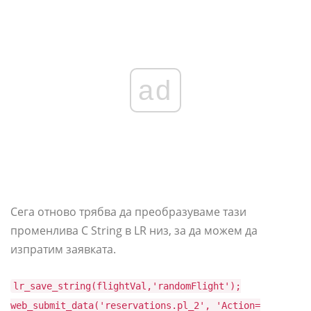
ad
Сега отново трябва да преобразуваме тази
променлива C String в LR низ, за ​​да можем да
изпратим заявката.
lr_save_string(flightVal,'randomFlight');
web_submit_data('reservations.pl_2', 'Action=