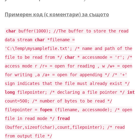
Примерен код (с коментари) за същото
char
buffer(1000); //The buffer to store the read
data stream
char
*filename =
'C:\Temp\mysamplefile.txt'; /* name and path of the
file to be read from */
char
* accessmode = 'r'; /*
access mode r /r+ = open for reading , w /w+ = open
for writing ,a /a+ = open for appending */ /* '+'
sign indicates that the file must already exist */
long
filepointer; /* declaring a file pointer */
int
count=500; /* number of bytes to be read */
filepointer =
fopen
(filename, accessmode); /* open
file in read mode */
fread
(buffer,sizeof(char),count,filepointer); /* read
from output file */