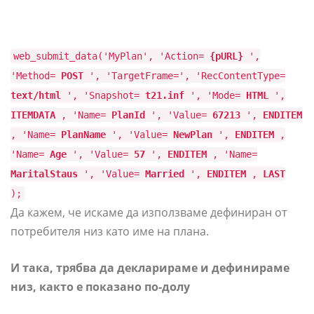
web_submit_data('MyPlan', 'Action=
{pURL}
',
'Method=
POST
', 'TargetFrame=', 'RecContentType=
text/html
', 'Snapshot=
t21.inf
', 'Mode=
HTML
',
ITEMDATA
, 'Name=
PlanId
', 'Value=
67213
',
ENDITEM
, 'Name=
PlanName
', 'Value=
NewPlan
',
ENDITEM
,
'Name=
Age
', 'Value=
57
',
ENDITEM
, 'Name=
MaritalStaus
', 'Value=
Married
',
ENDITEM
,
LAST
);
Да кажем, че искаме да използваме дефиниран от
потребителя низ като име на плана.
И така, трябва да декларираме и дефинираме
низ, както е показано по-долу