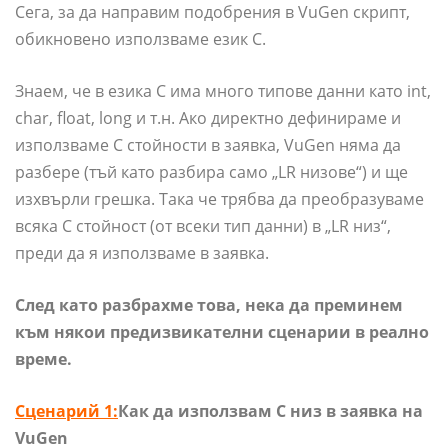
Сега, за да направим подобрения в VuGen скрипт,
обикновено използваме език C.
Знаем, че в езика C има много типове данни като int,
char, float, long и т.н. Ако директно дефинираме и
използваме C стойности в заявка, VuGen няма да
разбере (тъй като разбира само „LR низове“) и ще
изхвърли грешка. Така че трябва да преобразуваме
всяка C стойност (от всеки тип данни) в „LR низ“,
преди да я използваме в заявка.
След като разбрахме това, нека да преминем
към някои предизвикателни сценарии в реално
време.
Сценарий 1:
Как да използвам C низ в заявка на
VuGen