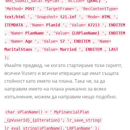
web_submit_data('MyPlan', 'Action=
{pURL}
',
'Method=
POST
', 'TargetFrame=', 'RecContentType=
text/html
', 'Snapshot=
t21.inf
', 'Mode=
HTML
',
ITEMDATA
, 'Name=
PlanId
', 'Value=
67213
',
ENDITEM
, 'Name=
PlanName
', 'Value=
{LRPlanName}
',
ENDITEM
, 'Name=
Age
', 'Value=
57
',
ENDITEM
, 'Name=
MaritalStaus
', 'Value=
Married
',
ENDITEM
,
LAST
);
Имайте предвид, че когато стартираме този скрипт,
всички Vusers и всички итерации ще имат същата
стойност като името на плана. Така че, за да
направим името на плана уникално за всяко
изпълнение, можем да направим нещо подобно.
char sPlanName() = ' MyFinancialPlan
_{pVuserId}_{pIteration}'; lr_save_string(
lr_eval_string(sPlanName),'LRPlanName' );