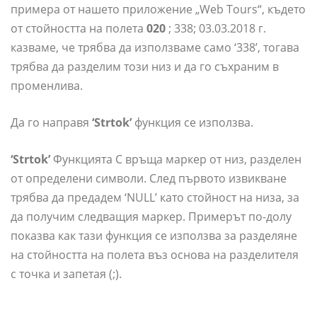
примера от нашето приложение „Web Tours“, където
от стойността на полета
020
; 338; 03.03.2018 г.
казваме, че трябва да използваме само ‘338’, тогава
трябва да разделим този низ и да го съхраним в
променлива.
Да го направя
‘Strtok’
функция се използва.
‘Strtok’
Функцията C връща маркер от низ, разделен
от определени символи. След първото извикване
трябва да предадем ‘NULL’ като стойност на низа, за
да получим следващия маркер. Примерът по-долу
показва как тази функция се използва за разделяне
на стойността на полета въз основа на разделителя
с точка и запетая (;).