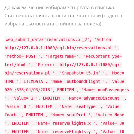
Да кажем, че ние избираме първата в списъка.
Съответната заявка в скрипта е като тази (където е
избрана съответната стойност за полета).
web_submit_data('reservations.pl_2', 'Action=
http://127.0.0.1:1080/cgi-bin/reservations.pl
',
'Method=
POST
', 'TargetFrame=', 'RecContentType=
text/html
', 'Referer=
http://127.0.0.1:1080/cgi-
bin/reservations.pl
', 'Snapshot=
t5.inf
', 'Mode=
HTML
',
ITEMDATA
, 'Name=
outboundFlight
', 'Value=
020
;338;04/03/2018',
ENDITEM
, 'Name=
numPassengers
', 'Value=
1
',
ENDITEM
, 'Name=
advanceDiscount
',
'Value=
0
',
ENDITEM
, 'Name=
seatType
', 'Value=
Coach
',
ENDITEM
, 'Name=
seatPref
', 'Value=
None
',
ENDITEM
, 'Name=
reserveFlights.x
', 'Value=
39
',
ENDITEM
, 'Name=
reserveFlights.y
', 'Value=
10