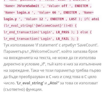
'Name=
JSFormSubmit
', 'Value=
off
',
ENDITEM
,
'Name=
login.x
', 'Value=
66
',
ENDITEM
, 'Name=
login.y
', 'Value=
12
',
ENDITEM
,
LAST
); if(
atoi
(lr_eval_string('{WelcomeCount}'))>0) {
lr_end_transaction('Login',
LR_PASS
); } else {
lr_end_transaction('Login',
LR_FAIL
); }
Тук използвахме ‘if statement’ с атрибут ‘SaveCount’.
Параметърът „WelcomeCount“, който запазва броя
на вхожденията на текста, не може да се използва
директно в условие „if“, тъй като е низ за изпълнение
на зареждане. Така че този параметър трябва първо
да бъде преобразуван в C низ и след това в C цяло
число.
‘Lr_eval_string’
и
„Atoi“
за това се използват
(съответно) функции.