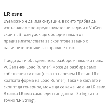
LR език
Възможно е да има ситуации, в които трябва да
изпълняваме по-предизвикателни задачи в VuGen
скрипт. В този урок ще обсъдим някои от
предизвикателствата за скриптове заедно с
наличните техники за справяне с тях.
Преди да ги обсъдим, нека разберем няколко неща.
VuGen (или Load Runner) може да разбира само
собствения си език (нека го наречем LR език, LR е
кратката форма на Load Runner). Така че какъвто и
скрипт да генерира, може да се каже, че е на LR език.
В езика LR има само един тип данни - String (и по-
точно ‘LR String’).