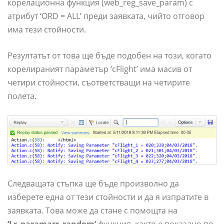
корелационна функция (web_reg_save_param) с
атрибут ‘ORD = ALL’ преди заявката, чийто отговор
има тези стойности.
Резултатът от това ще бъде подобен на този, когато
корелираният параметър ‘cFlight’ има масив от
четири стойности, съответстващи на четирите
полета.
Следващата стъпка ще бъде произволно да
изберете една от тези стойности и да я изпратите в
заявката. Това може да стане с помощта на