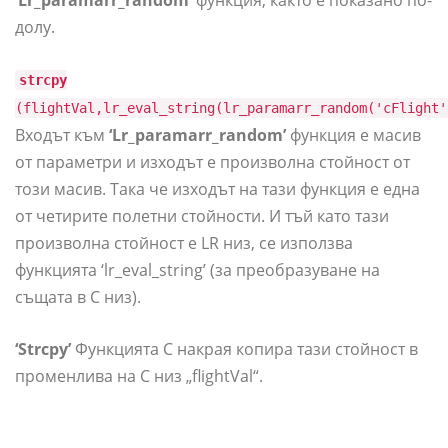
‘Lr_paramarr_random’
функция, както е показано по-
долу.
strcpy
(flightVal,lr_eval_string(lr_paramarr_random('cFlight'
Входът към
‘Lr_paramarr_random’
функция е масив
от параметри и изходът е произволна стойност от
този масив. Така че изходът на тази функция е една
от четирите полетни стойности. И тъй като тази
произволна стойност е LR низ, се използва
функцията ‘lr_eval_string’ (за преобразуване на
същата в C низ).
‘Strcpy’
Функцията C накрая копира тази стойност в
променлива на C низ „flightVal“.