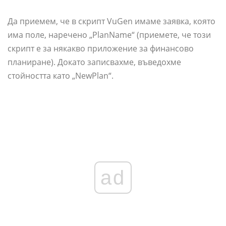
Да приемем, че в скрипт VuGen имаме заявка, която
има поле, наречено „PlanName“ (приемете, че този
скрипт е за някакво приложение за финансово
планиране). Докато записвахме, въведохме
стойността като „NewPlan“.
ad