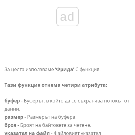
ad
За целта използваме
‘Фрида’
C функция.
Тази функция отнема четири атрибута:
буфер
- Буферът, в който да се съхранява потокът от
данни.
размер
- Размерът на буфера.
броя
- Броят на байтовете за четене.
указател на файл
- Файловият указател