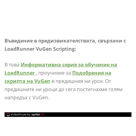
Въведение в предизвикателствата, свързани с
LoadRunner VuGen Scripting:
В това
Информативна серия за обучение на
LoadRunner
, проучихме за
Подобрения на
скрипта на VuGen
в предишния ни урок. От
предишните ни уроци до сега постигнахме голям
напредък с VuGen.