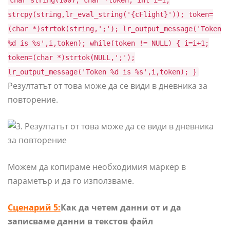
char string(100); char *token; int i=1;
strcpy(string,lr_eval_string('{cFlight}')); token=
(char *)strtok(string,';'); lr_output_message('Token
%d is %s',i,token); while(token != NULL) { i=i+1;
token=(char *)strtok(NULL,';');
lr_output_message('Token %d is %s',i,token); }
Резултатът от това може да се види в дневника за
повторение.
Можем да копираме необходимия маркер в
параметър и да го използваме.
Сценарий 5:
Как да четем данни от и да
записваме данни в текстов файл