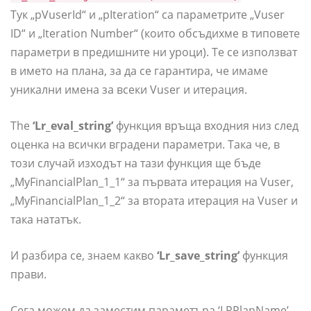
Тук „pVuserId“ и „pIteration“ са параметрите „Vuser
ID“ и „Iteration Number“ (които обсъдихме в типовете
параметри в предишните ни уроци). Те се използват
в името на плана, за да се гарантира, че имаме
уникални имена за всеки Vuser и итерация.
The
‘Lr_eval_string’
функция връща входния низ след
оценка на всички вградени параметри. Така че, в
този случай изходът на тази функция ще бъде
„MyFinancialPlan_1_1“ за първата итерация на Vuser,
„MyFinancialPlan_1_2“ за втората итерация на Vuser и
така нататък.
И разбира се, знаем какво
‘Lr_save_string’
функция
прави.
Сега можем да заместим параметъра ‘LRPlanName’,