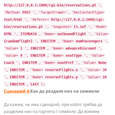
http://127.0.0.1:1080/cgi-bin/reservations.pl
',
'Method=
POST
', 'TargetFrame=', 'RecContentType=
text/html
', 'Referer=
http://127.0.0.1:1080/cgi-
bin/reservations.pl
', 'Snapshot=
t5.inf
', 'Mode=
HTML
',
ITEMDATA
, 'Name=
outboundFlight
', 'Value=
{randomFlight}
',
ENDITEM
, 'Name=
numPassengers
',
'Value=
1
',
ENDITEM
, 'Name=
advanceDiscount
',
'Value=
0
',
ENDITEM
, 'Name=
seatType
', 'Value=
Coach
',
ENDITEM
, 'Name=
seatPref
', 'Value=
None
',
ENDITEM
, 'Name=
reserveFlights.x
', 'Value=
39
',
ENDITEM
, 'Name=
reserveFlights.y
', 'Value=
10
',
ENDITEM
,
LAST
);
Сценарий 4:
Как да разделя низ на символи
Да кажем, че има сценарий, при който трябва да
разделим низ на парчета / символи. Да вземем