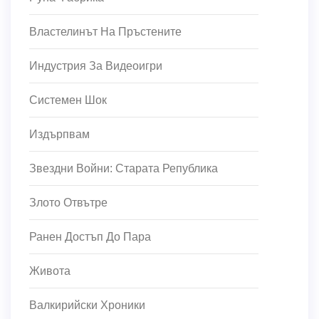
Властелинът На Пръстените
Индустрия За Видеоигри
Системен Шок
Издърпвам
Звездни Войни: Старата Република
Злото Отвътре
Ранен Достъп До Пара
Живота
Валкирийски Хроники