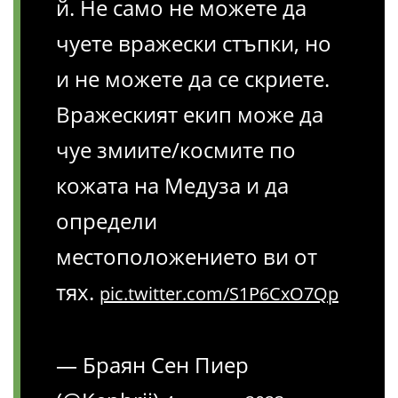
й. Не само не можете да
чуете вражески стъпки, но
и не можете да се скриете.
Вражеският екип може да
чуе змиите/космите по
кожата на Медуза и да
определи
местоположението ви от
тях.
pic.twitter.com/S1P6CxO7Qp
— Браян Сен Пиер