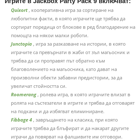
Игрите в Jackbox Party Pack 9 включват:
Quixort
, кооперативна игра за сортиране на
любопитни факти, в която играчите ще трябва да
сортират поредица от блокове в ред благодарение на
помощта на някои малки роботи.
Junctopia
, игра за разказване на истории, в която
играчите са превърнати в жаби от зъл магьосник и
трябва да си проправят път обратно към
благоволението на магьосника, като дават на
произволни обекти забавни предистории, за да
увеличат стойността си.
Roomerang
, ролева игра, в която играчите влизат в
ролята на състезатели в игрите и трябва да отговарят
на подкани и да избягват елиминиране.
Fibbage 4
, завръщането на класика, при която
играчите трябва да блъфират и да накарат другите
играчи да повярват на фалшивите им отговори.