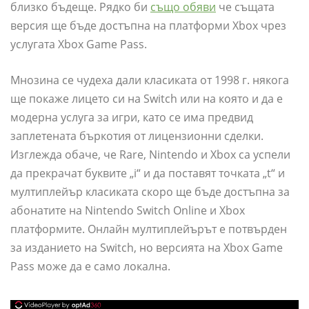
близко бъдеще. Рядко би
също обяви
че същата
версия ще бъде достъпна на платформи Xbox чрез
услугата Xbox Game Pass.
Мнозина се чудеха дали класиката от 1998 г. някога
ще покаже лицето си на Switch или на която и да е
модерна услуга за игри, като се има предвид
заплетената бъркотия от лицензионни сделки.
Изглежда обаче, че Rare, Nintendo и Xbox са успели
да прекрачат буквите „i“ и да поставят точката „t“ и
мултиплейър класиката скоро ще бъде достъпна за
абонатите на Nintendo Switch Online и Xbox
платформите. Онлайн мултиплейърът е потвърден
за изданието на Switch, но версията на Xbox Game
Pass може да е само локална.