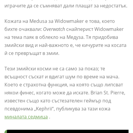
играчите да се съмняват дали плащат за недостатък.
Кожата на Medusa за Widowmaker е това, което
бихте очаквали:
Overwatch
снайперист Widowmaker
на тема паяк в облекло на Медуза. Тя придобива
змийски вид и най-важното е, че кичурите на косата
й се превръщат в змии.
Тези змийски косми не са само за показ; те
всъщност съскат и вдигат шум по време на мача.
Което е страхотна функция, на която също липсват
някои финес, когато може да искате. Brian St. Pierre,
известен също като състезателен геймър под
псевдонима „Kephrii“, публикува за тази кожа
миналата седмица
.