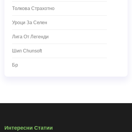
Толкова Страхотно
Уроци За Селен
Лига От Легенди
Шип Chunsoft
Бр
Интересни Статии