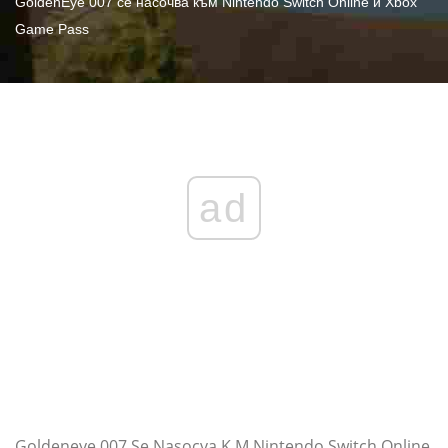
GoldenEye 007 се насочва към Nintendo Switch Online и Xbox
Game Pass
ad
Goldeneye 007 Se Nasocva K M Nintendo Switch Online