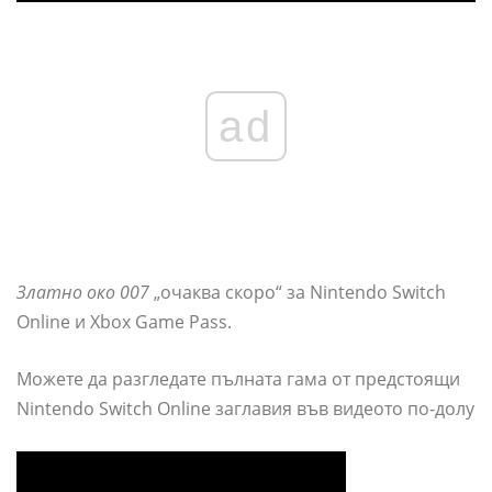
ad
Златно око 007
„очаква скоро“ за Nintendo Switch
Online и Xbox Game Pass.
Можете да разгледате пълната гама от предстоящи
Nintendo Switch Online заглавия във видеото по-долу