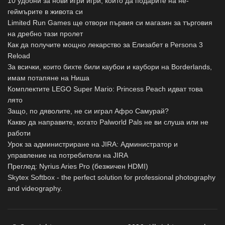
10 удобни за нови игри игри, които да подарите на не-
геймърите в живота си
Limited Run Games ще отвори първия си магазин за търговия
на дребно тази пролет
Как да получите мощно лекарство за Елизабет в Persona 3
Reload
За всички, които бихте били каубои и каубори на Borderlands,
имам потапяне на Ниша
Комплектите LEGO Super Mario: Princess Peach идват това
лято
Защо, по дяволите, не си играл Афро Самурай?
Какво да направите, когато Palworld Pals не ви слуша или не
работи
Урок за администриране на JIRA: Администратор и
управление на потребители на JIRA
Преглед: Nyrius Aries Pro (безжичен HDMI)
Skytex Softbox - the perfect solution for professional photography
and videography.