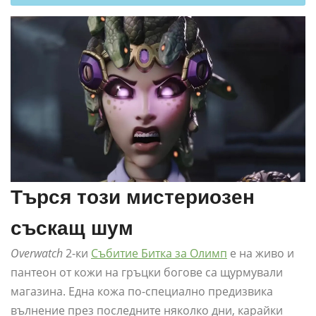
Търся този мистериозен
съскащ шум
Overwatch
2-ки
Събитие Битка за Олимп
е на живо и
пантеон от кожи на гръцки богове са щурмували
магазина. Една кожа по-специално предизвика
вълнение през последните няколко дни, карайки