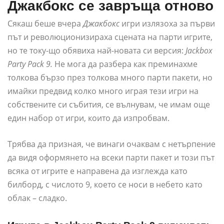
Джакбокс се завръща отново
Сякаш беше вчера
Джакбокс
игри излязоха за първи
път и революционизираха сцената на парти игрите,
но те току-що обявиха най-новата си версия:
Jackbox
Party Pack 9.
Не мога да разбера как преминахме
толкова бързо през толкова много парти пакети, но
имайки предвид колко много играя тези игри на
собствените си събития, се вълнувам, че имам още
един набор от игри, които да изпробвам.
Трябва да призная, че винаги очаквам с нетърпение
да видя оформянето на всеки парти пакет и този път
всяка от игрите е направена да изглежда като
билборд, с числото 9, което се носи в небето като
облак – сладко.