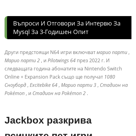
Въпроси И Отговори За Интервю За
Mysql За 3-Годишен Опит
Други предстоящи N64 игри включват
марио парти
,
Марио парти 2
, и
Pilotwings 64
през 2022 г. И
следващата година абонатите на Nintendo Switch
Online + Expansion Pack също ще получат
1080
Сноуборд
,
Excitebike 64
,
Марио парти 3
,
Стадион на
Pokémon
, и
Стадион на Pokémon 2
.
Jackbox разкрива
всичките пет игри,