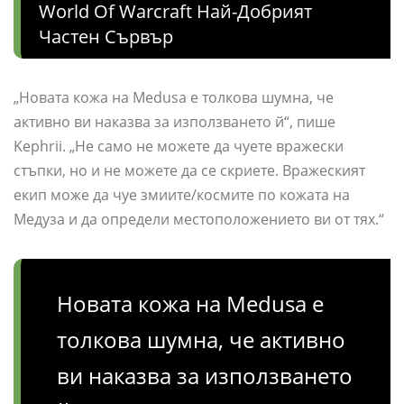
World Of Warcraft Най-Добрият
Частен Сървър
„Новата кожа на Medusa е толкова шумна, че
активно ви наказва за използването й“, пише
Kephrii. „Не само не можете да чуете вражески
стъпки, но и не можете да се скриете. Вражеският
екип може да чуе змиите/космите по кожата на
Медуза и да определи местоположението ви от тях.“
Новата кожа на Medusa е
толкова шумна, че активно
ви наказва за използването