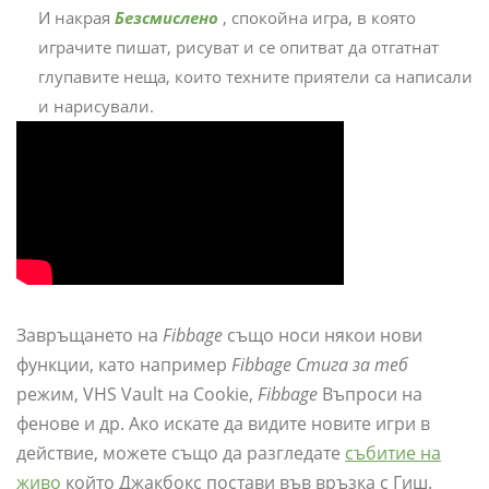
И накрая
Безсмислено
, спокойна игра, в която
играчите пишат, рисуват и се опитват да отгатнат
глупавите неща, които техните приятели са написали
и нарисували.
Завръщането на
Fibbage
също носи някои нови
функции, като например
Fibbage Стига за теб
режим, VHS Vault на Cookie,
Fibbage
Въпроси на
фенове и др. Ако искате да видите новите игри в
действие, можете също да разгледате
събитие на
живо
който Джакбокс постави във връзка с Гиш.