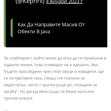
(@Kephrii)
4 януари 2023 г
Как Да Направите Масив От
Обекти В Java
За снайперист, който може да иска да се промъкне в
задните линии, това очевидно не е идеално. Ако
бъдете проследени чрез тези звуци и извадени, ще
се почувствате така, сякаш сте платили за
недостатък, често с кратки ръце до „плащане за
загуба“. Но дискусията също не беше напълно
против кожата.