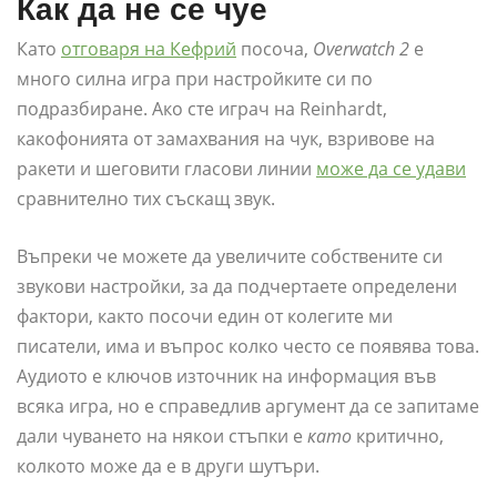
Как да не се чуе
Като
отговаря на Кефрий
посоча,
Overwatch 2
е
много силна игра при настройките си по
подразбиране. Ако сте играч на Reinhardt,
какофонията от замахвания на чук, взривове на
ракети и шеговити гласови линии
може да се удави
сравнително тих съскащ звук.
Въпреки че можете да увеличите собствените си
звукови настройки, за да подчертаете определени
фактори, както посочи един от колегите ми
писатели, има и въпрос колко често се появява това.
Аудиото е ключов източник на информация във
всяка игра, но е справедлив аргумент да се запитаме
дали чуването на някои стъпки е
като
критично,
колкото може да е в други шутъри.