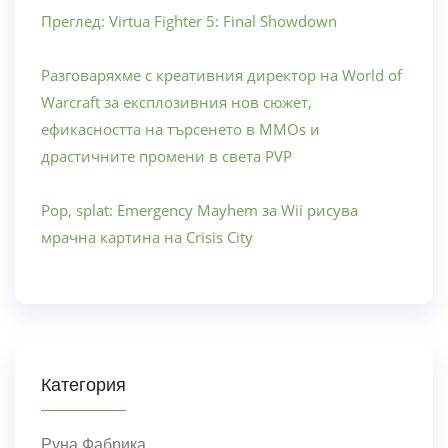
Преглед: Virtua Fighter 5: Final Showdown
Разговаряхме с креативния директор на World of
Warcraft за експлозивния нов сюжет,
ефикасността на търсенето в MMOs и
драстичните промени в света PVP
Pop, splat: Emergency Mayhem за Wii рисува
мрачна картина на Crisis City
Категория
Руна Фабрика