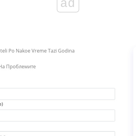
ad
ateli Po Nakoe Vreme Tazi Godina
 На Проблемите
е)