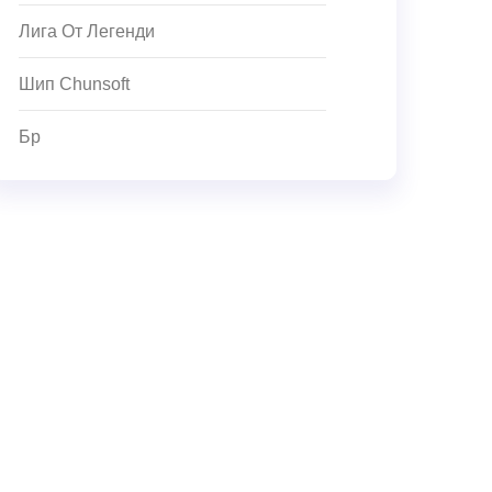
Лига От Легенди
Шип Chunsoft
Бр