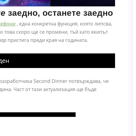
не
заедно, останете заедно
лефони
, една конкретна функция, която липсва,
о това скоро ще се промени, тъй като екипът
nap
пристига преди края на годината.
ден
 разработчика Second Dinner потвърждава, че
дина. Част от тази актуализация ще бъде