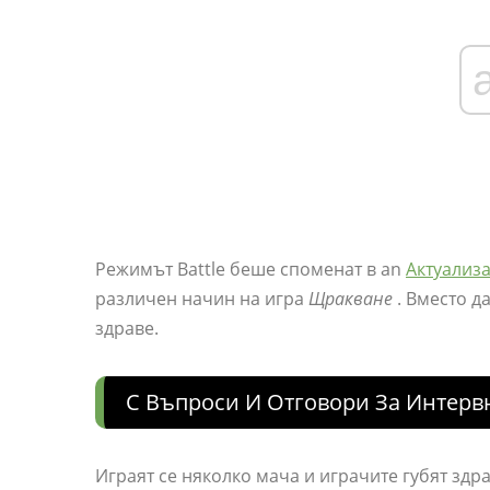
Режимът Battle беше споменат в an
Актуализа
различен начин на игра
Щракване
. Вместо д
здраве.
C Въпроси И Отговори За Интерв
Играят се няколко мача и играчите губят здр