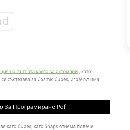
ad
ция на пътната карта за октомври
, като
а се състезава за Cosmic Cubes, играчът има
ю За Програмиране Pdf
аве като Cubes, като Snaps отнема повече