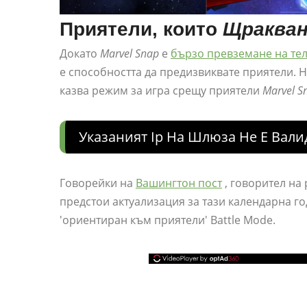
Приятели, които
Щраква
Докато
Marvel Snap
е
бързо превземане на те
е способността да предизвиквате приятели. Н
казва режим за игра срещу приятели
Marvel S
Указаният Ip На Шлюза Не Е Вали
Говорейки на
Вашингтон пост
, говорител на
предстои актуализация за тази календарна го
'ориентиран към приятели' Battle Mode.