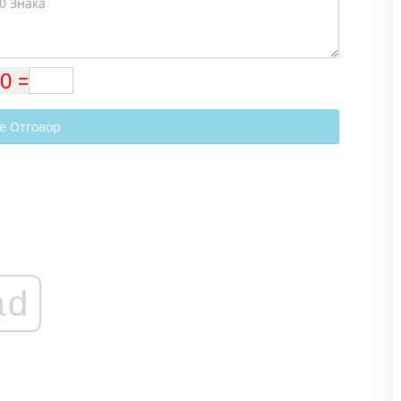
е Отговор
ad