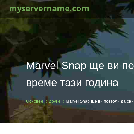
myservername.com
Marvel Snap ще ви п
време тази година
Основен
други
Marvel Snap ще ви позволи да сн