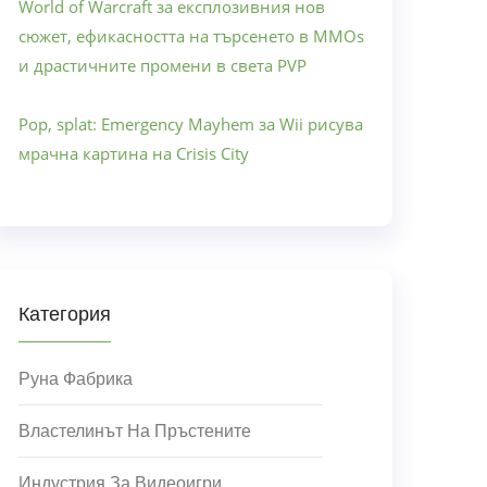
World of Warcraft за експлозивния нов
сюжет, ефикасността на търсенето в MMOs
и драстичните промени в света PVP
Pop, splat: Emergency Mayhem за Wii рисува
мрачна картина на Crisis City
Категория
Руна Фабрика
Властелинът На Пръстените
Индустрия За Видеоигри