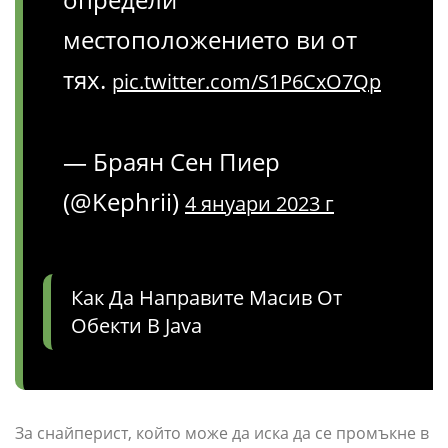
местоположението ви от
тях.
pic.twitter.com/S1P6CxO7Qp
— Браян Сен Пиер
(@Kephrii)
4 януари 2023 г
Как Да Направите Масив От
Обекти В Java
За снайперист, който може да иска да се промъкне в