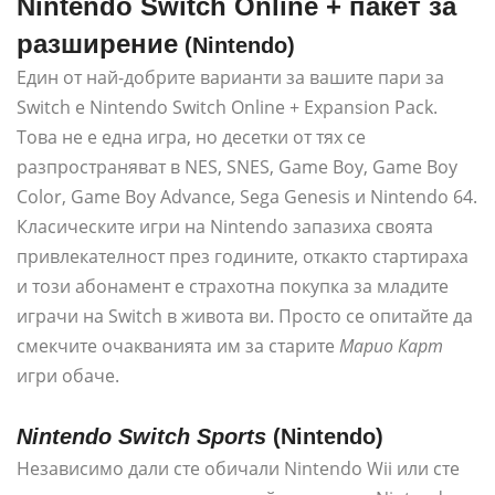
Nintendo Switch Online + пакет за
разширение
(Nintendo)
Един от най-добрите варианти за вашите пари за
Switch е Nintendo Switch Online + Expansion Pack.
Това не е една игра, но десетки от тях се
разпространяват в NES, SNES, Game Boy, Game Boy
Color, Game Boy Advance, Sega Genesis и Nintendo 64.
Класическите игри на Nintendo запазиха своята
привлекателност през годините, откакто стартираха
и този абонамент е страхотна покупка за младите
играчи на Switch в живота ви. Просто се опитайте да
смекчите очакванията им за старите
Марио Карт
игри обаче.
Nintendo Switch Sports
(Nintendo)
Независимо дали сте обичали Nintendo Wii или сте