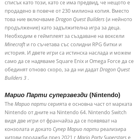
списък като този, като се има предвид, че нещото е
продадено в повече от 230 милиона копия. Вместо
това ние включваме
Dragon Quest Builders
(и нейното
продължение) като задължителна игра за деца.
Необходим е геймплеят за създаване на воксели
Minecraft
и го съчетава със солидни RPG битки и
история. И двете игри са истинска наслада и можем
само да се надяваме Square Enix и Omega Force да се
обединят отново скоро, за да ни дадат
Dragon Quest
Builders 3
.
Марио
Парти суперзвезди
(Nintendo)
The
Марио парти
серията е основна част от марката
Nintendo от дните на Nintendo 64. Nintendo Switch
видя две игри от франчайза да се появяват на
конзолата и докато
Супер Марио парти
реализира
хитови продажби през 2021 г
Mario Party Superstars
е