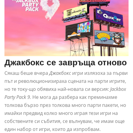
Джакбокс се завръща отново
Сякаш беше вчера
Джакбокс
игри излязоха за първи
път и революционизираха сцената на парти игрите,
но те току-що обявиха най-новата си версия:
Jackbox
Party Pack 9.
Не мога да разбера как преминахме
толкова бързо през толкова много парти пакети, но
имайки предвид колко много играя тези игри на
собствените си събития, се вълнувам, че имам още
един набор от игри, които да изпробвам.