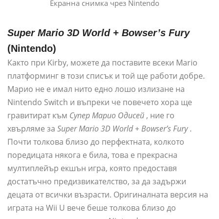
Екранна снимка чрез Nintendo
Super Mario 3D World + Bowser’s Fury
(Nintendo)
Както при Kirby, можете да поставите всеки Mario
платформинг в този списък и той ще работи добре.
Марио не е имал нито едно лошо излизане на
Nintendo Switch и въпреки че повечето хора ще
гравитират към
Супер
Марио Одисей
, ние го
хвърляме за
Super Mario 3D World + Bowser’s Fury
.
Почти толкова близо до перфектната, колкото
поредицата някога е била, това е прекрасна
мултиплейър екшън игра, която предоставя
достатъчно предизвикателство, за да задържи
децата от всички възрасти. Оригиналната версия на
играта на Wii U вече беше толкова близо до