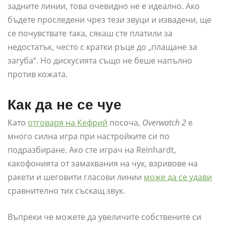
задните линии, това очевидно не е идеално. Ако
бъдете проследени чрез тези звуци и извадени, ще
се почувствате така, сякаш сте платили за
недостатък, често с кратки ръце до „плащане за
загуба“. Но дискусията също не беше напълно
против кожата.
Как да не се чуе
Като
отговаря на Кефрий
посоча,
Overwatch 2
е
много силна игра при настройките си по
подразбиране. Ако сте играч на Reinhardt,
какофонията от замахвания на чук, взривове на
ракети и шеговити гласови линии
може да се удави
сравнително тих съскащ звук.
Въпреки че можете да увеличите собствените си