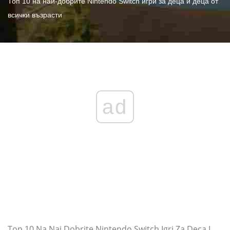
Топ 10 на най-добрите Nintendo Switch игри за деца и деца от
всички възрасти
ad
Top 10 Na Naj Dobrite Nintendo Switch Igri Za Deca I