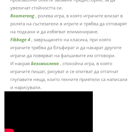
увеличат стойността си.
Roomerang
, ролева игра, в която играчите влизат в
ролята на състезатели в игрите и трябва да отговарят
на подкани и да избягват елиминиране.
Fibbage 4
, завръщането на класика, при която
играчите трябва да блъфират и да накарат другите
играчи да повярват на фалшивите им отговори.
И накрая
Безсмислено
, спокойна игра, в която
играчите пишат, рисуват и се опитват да отгатнат
глупавите неща, които техните приятели са написали
и нарисували.