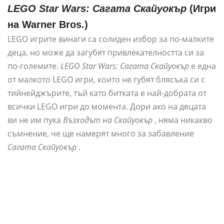
LEGO Star Wars: Сагата Скайуокър
(Игри
на Warner Bros.)
LEGO игрите винаги са солиден избор за по-малките
деца, но може да загубят привлекателността си за
по-големите.
LEGO Star Wars: Сагата Скайуокър
е една
от малкото LEGO игри, които не губят блясъка си с
тийнейджърите, тъй като битката е най-добрата от
всички LEGO игри до момента. Дори ако на децата
ви не им пука
Възходът на Скайуокър
, няма никакво
съмнение, че ще намерят много за забавление
Сагата Скайуокър
.