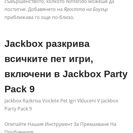
съвършенството, колкото Nintendo можеше да
постигне. Добавянето на
Яростта на Боузър
приближава го още по-близо.
Jackbox разкрива
всичките пет игри,
включени в Jackbox Party
Pack 9
Jackbox Razkriva Vsickite Pet Igri Vkluceni V Jackbox
Party Pack 9
Опитайте Нашия Инструмент За Премахване На
Проблемите