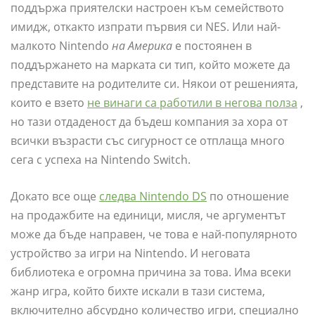
поддържа приятелски настроен към семейството
имидж, откакто изпрати първия си NES. Или най-
малкото Nintendo
на Америка
е постоянен в
поддържането на марката си тип, който можете да
представите на родителите си. Някои от решенията,
които е взето
не винаги са работили в негова полза
,
но тази отдаденост да бъдеш компания за хора от
всички възрасти със сигурност се отплаща много
сега с успеха на Nintendo Switch.
Докато все още
следва Nintendo DS
по отношение
на продажбите на единици, мисля, че аргументът
може да бъде направен, че това е най-популярното
устройство за игри на Nintendo. И неговата
библиотека е огромна причина за това. Има всеки
жанр игра, който бихте искали в тази система,
включително абсурдно количество игри, специално