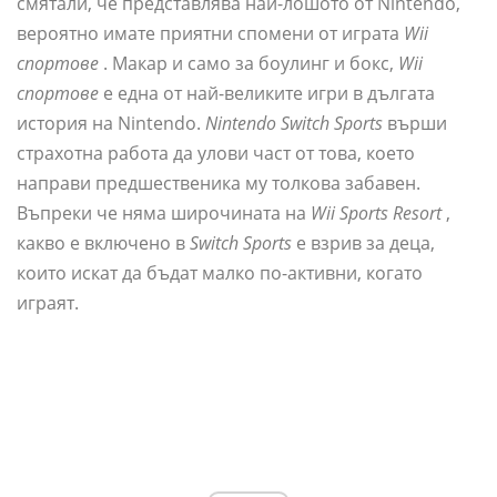
смятали, че представлява най-лошото от Nintendo,
вероятно имате приятни спомени от играта
Wii
спортове
. Макар и само за боулинг и бокс,
Wii
спортове
е една от най-великите игри в дългата
история на Nintendo.
Nintendo Switch Sports
върши
страхотна работа да улови част от това, което
направи предшественика му толкова забавен.
Въпреки че няма широчината на
Wii Sports Resort
,
какво е включено в
Switch Sports
е взрив за деца,
които искат да бъдат малко по-активни, когато
играят.