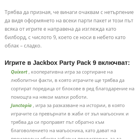
Трябва да призная, че винаги очаквам с нетърпение
да видя оформянето на всеки парти пакет и този път
всяка от игрите е направена да изглежда като
билборд, с числото 9, което се носи в небето като
облак – сладко.
Игрите в Jackbox Party Pack 9 включват:
Quixort
, кооперативна игра за сортиране на
любопитни факти, в която играчите ще трябва да
сортират поредица от блокове в ред благодарение на
помощта на някои малки роботи.
Junctopia
, игра за разказване на истории, в която
играчите са превърнати в жаби от зъл магьосник и
трябва да си проправят път обратно към
благоволението на магьосника, като дават на
произволни обекти забавни предистории, за да