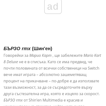
ad
БЪРЗО rmx
(Шин'ен)
Говорейки за
Марио Карт
, ще забележите
Mario Kart
8 Deluxe
не е в списъка. Като се има предвид, че
почти половината от всички собственици на Switch
вече имат играта – абсолютно зашеметяващ
процент на прикачване – по-добре е да използвате
тази възможност, за да се съсредоточите върху
друга състезателна игра, която е изцяло за скорост.
БЪРЗО rmx
от Shin’en Multimedia е красив и