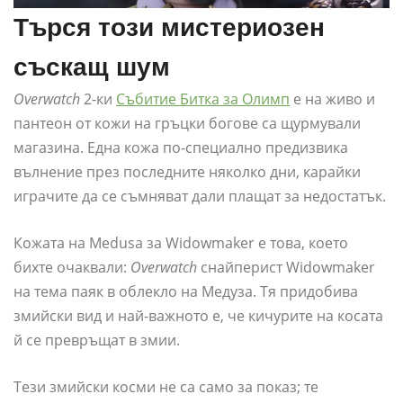
Търся този мистериозен
съскащ шум
Overwatch
2-ки
Събитие Битка за Олимп
е на живо и
пантеон от кожи на гръцки богове са щурмували
магазина. Една кожа по-специално предизвика
вълнение през последните няколко дни, карайки
играчите да се съмняват дали плащат за недостатък.
Кожата на Medusa за Widowmaker е това, което
бихте очаквали:
Overwatch
снайперист Widowmaker
на тема паяк в облекло на Медуза. Тя придобива
змийски вид и най-важното е, че кичурите на косата
й се превръщат в змии.
Тези змийски косми не са само за показ; те