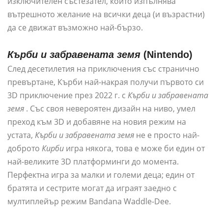
изключителен състезател, който изпълнява
вътрешното желание на всички деца (и възрастни)
да се движат възможно най-бързо.
Кърби и забравената земя
(Nintendo)
След десетилетия на приключения със странично
превъртане, Кърби най-накрая получи първото си
3D приключение през 2022 г. с
Кърби и забравената
земя
. Със своя невероятен дизайн на ниво, умел
преход към 3D и добавяне на новия режим на
устата,
Кърби и забравената земя
не е просто най-
доброто
Кирби
игра някога, това е може би един от
най-великите 3D платформинги до момента.
Перфектна игра за малки и големи деца; един от
братята и сестрите могат да играят заедно с
мултиплейър режим Bandana Waddle-Dee.