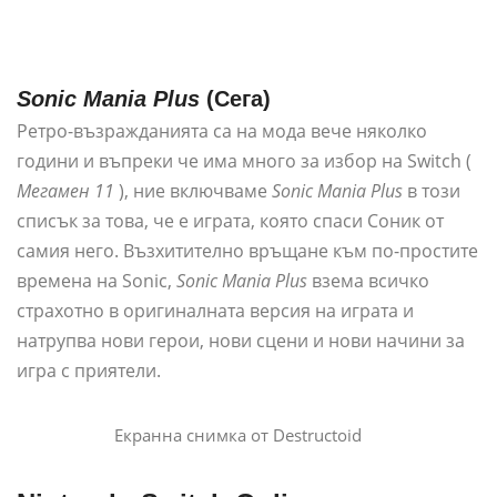
Sonic Mania Plus
(Сега)
Ретро-възражданията са на мода вече няколко
години и въпреки че има много за избор на Switch (
Мегамен 11
), ние включваме
Sonic Mania Plus
в този
списък за това, че е играта, която спаси Соник от
самия него. Възхитително връщане към по-простите
времена на Sonic,
Sonic Mania Plus
взема всичко
страхотно в оригиналната версия на играта и
натрупва нови герои, нови сцени и нови начини за
игра с приятели.
Екранна снимка от Destructoid