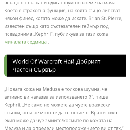
всъщност съскат и вдигат шум по време на мача.
Което е страхотна функция, на която също липсват
някои финес, когато може да искате. Brian St. Pierre,
известен също като състезателен геймър под
псевдонима „Kephrii“, публикува за тази кожа
миналата седмица
.
World Of Warcraft Най-Добрият
Частен Сървър
„Новата кожа на Medusa е толкова шумна, че
активно ви наказва за използването й“, пише
Kephrii. „Не само не можете да чуете вражески
стъпки, но и не можете да се скриете. Вражеският
екип може да чуе змиите/космите по кожата на
Медуза и да определи местоположението ви от тях.“