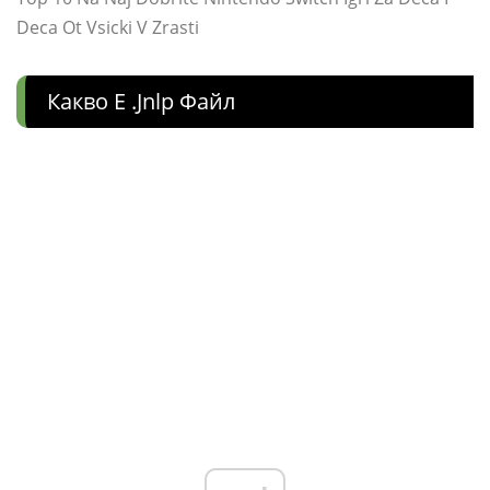
Deca Ot Vsicki V Zrasti
Какво Е .jnlp Файл