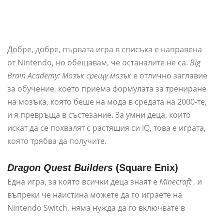
Добре, добре, първата игра в списъка е направена
от Nintendo, но обещавам, че останалите не са.
Big
Brain Academy: Мозък срещу мозък
е отлично заглавие
за обучение, което приема формулата за трениране
на мозъка, която беше на мода в средата на 2000-те,
и я превръща в състезание. За умни деца, които
искат да се похвалят с растящия си IQ, това е играта,
която трябва да получите.
Dragon Quest Builders
(Square Enix)
Една игра, за която всички деца знаят е
Minecraft
, и
въпреки че наистина можете да го играете на
Nintendo Switch, няма нужда да го включвате в