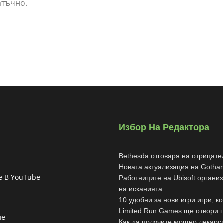
атъчно.
Избор На Редактора
Bethesda отговаря на отрицател
Новата актуализация на Gotham
е В YouTube
Работниците на Ubisoft органи
на исканията
10 удобни за нови игри игри, к
Limited Run Games ще отвори п
не
Как да получите мощно лекарст