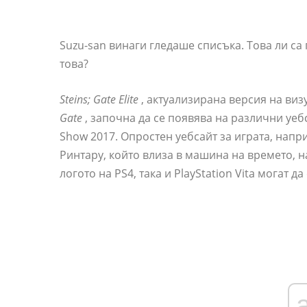
Suzu-san винаги гледаше списъка. Това ли са
това?
Steins; Gate Elite
, актуализирана версия на ви
Gate
, започна да се появява на различни уе
Show 2017. Опростен уебсайт за играта, нап
Ринтару, който влиза в машина на времето, на
логото на PS4, така и PlayStation Vita могат да