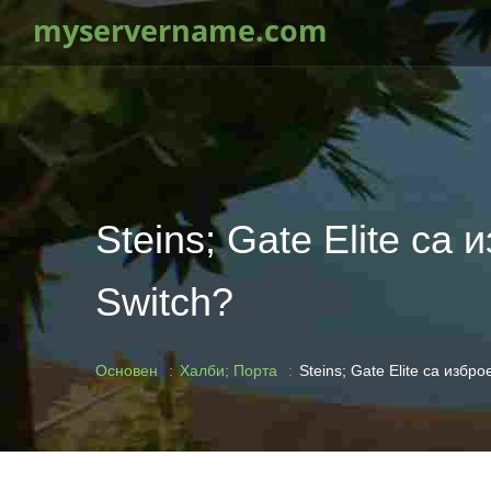
myservername.com
Steins; Gate Elite са
Switch?
Основен
Халби; Порта
Steins; Gate Elite са избр