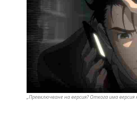
„Превключване на версия? Откога има версия н