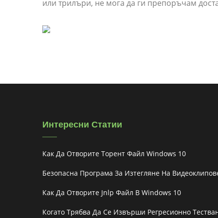
или трилъри, не мога да ги препоръчам дост
Интересни Статии
Как Да Отворите Торент Файл Windows 10
Безопасна Програма За Изтегляне На Видеоклипов
Как Да Отворите Jnlp Файл В Windows 10
Когато Трябва Да Се Извърши Регресионно Тества