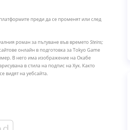
 платформите преди да се променят или след
зуалния роман за пътуване във времето
Steins;
бсайтове онлайн в подготовка за Tokyo Game
ример. В него има изображение на Окабе
рисувана в стила на подпис на Хук. Както
 се видят на уебсайта.
ad