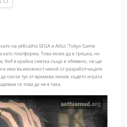
като на уебсайта SEGA и Atlus 'Tokyo Game
а като платформа. Това може да е грешка, но
н; Код
в крайна сметка също е обявено, че ще
аги има възможност някой от разработчиците
 да скочи тук от времева линия, където играта
дявам се това да не е така.