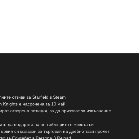
ните отзиви за Starfield в Steam
 Knights е насрочена за 10 май
зират отворена петиция, за да призоват за изпълнение
оито да подарите на не-геймърите в живота си
ървия си магазин за търговия на дребно тази пролет
во за Елизабет в Persona 3 Reload