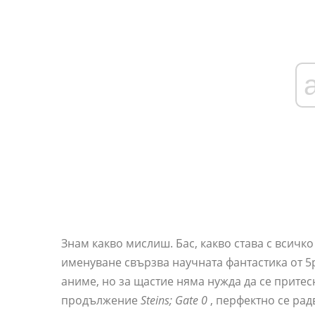
Знам какво мислиш. Бас, какво става с всичко
именуване свързва научната фантастика от 5
аниме, но за щастие няма нужда да се притес
продължение
Steins; Gate 0
, перфектно се рад