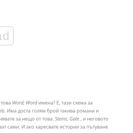
ad
 това
Word; Word
имена? Е, тази схема за
pb. Има доста голям брой такива романи и
нявате за нещо от това.
Steins; Gate
, и неговото
ват сами. И ако харесвате истории за пътуване