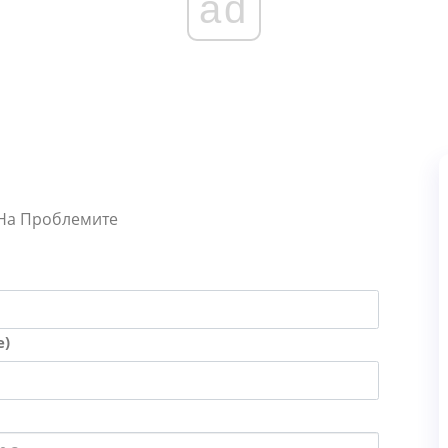
ad
 На Проблемите
е)