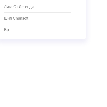
Лига От Легенди
Шип Chunsoft
Бр