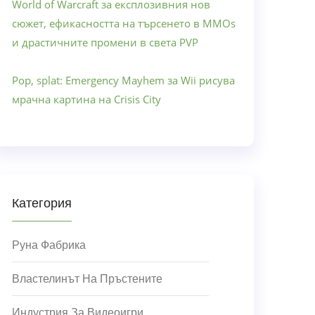
World of Warcraft за експлозивния нов
сюжет, ефикасността на търсенето в MMOs
и драстичните промени в света PVP
Pop, splat: Emergency Mayhem за Wii рисува
мрачна картина на Crisis City
Категория
Руна Фабрика
Властелинът На Пръстените
Индустрия За Видеоигри