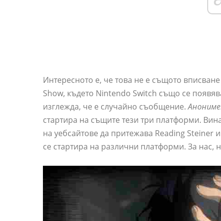
Интересното е, че това не е същото вписване 
Show, където Nintendo Switch също се появяв
изглежда, че е случайно съобщение.
Анониме
стартира на същите тези три платформи. Вин
на уебсайтове да притежава Reading Steiner и
се стартира на различни платформи. За нас, на