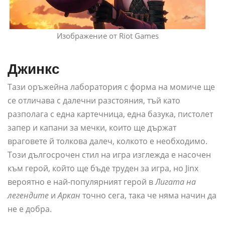
Изображение от Riot Games
Джинкс
Тази оръжейна лаборатория с форма на момиче ще
се отличава с далечни разстояния, тъй като
разполага с една картечница, една базука, пистолет
запер и капани за мечки, които ще държат
враговете й толкова далеч, колкото е необходимо.
Този дългосрочен стил на игра изглежда е насочен
към герой, който ще бъде труден за игра, но Jinx
вероятно е най-популярният герой в
Лигата на
легендите
и
Аркан
точно сега, така че няма начин да
не е добра.