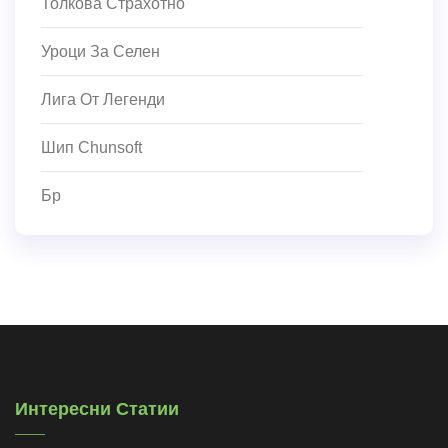
Толкова Страхотно
Уроци За Селен
Лига От Легенди
Шип Chunsoft
Бр
Интересни Статии