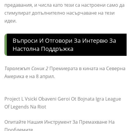
предавания, и числа като тези са настроени само да
стимулират допълнително насърчаване на тези
идеи.
Въпроси И Отговори За Интервю За
Настолна Поддръжка
Таралежът Соник 2
Премиерата в кината на Северна
Америка е на 8 април.
Project L Vsicki Obaveni Geroi Ot Bojnata Igra League
Of Legends Na Riot
Опитайте Нашия Инструмент За Премахване На
Проблемите