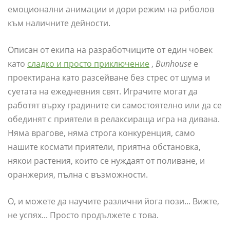
емоционални анимации и дори режим на риболов
към наличните дейности.
Описан от екипа на разработчиците от един човек
като
сладко и просто приключение
,
Bunhouse
е
проектирана като разсейване без стрес от шума и
суетата на ежедневния свят. Играчите могат да
работят върху градините си самостоятелно или да се
обединят с приятели в релаксираща игра на дивана.
Няма врагове, няма строга конкуренция, само
нашите космати приятели, приятна обстановка,
някои растения, които се нуждаят от поливане, и
оранжерия, пълна с възможности.
О, и можете да научите различни йога пози... Вижте,
не успях... Просто продължете с това.