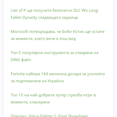
Lies of P ще получите безплатно DLC Wo Long:
Fallen Dynasty следващата седмица
Microsoft потвърждава, че Боби Котик ще остане
за момента, което вече е лош вид
Топ 5 популярни инструмента за отваряне на
DWG файл
Fortnite набира 144 милиона долара за усилията
за подпомагане на Украйна
Топ 10 на най-добрите лутер стрелба игри в
момента, класирани
Преглед: Virtua Fighter 5: Final Showdown