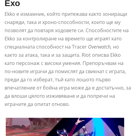
Ехо
Ekko е измамник, който притежава както зониращи
снаряди, така и хроно-способности, които ще му
позволят да повтаря ходовете си. Способностите на
Ekko за контролиране на времето ще играят като
специалната способност на Tracer
Overwatch,
но
както за атака, така и за защита. Riot описва Ekko
като персонаж с високи умения. Препоръчвам на
по-новите играчи да помислят да свикнат с играта,
преди да го изберат, тъй като лошото първо
впечатление от бойна игра може да е достатъчно, за
да влоши цялото изживяване и да попречи на
играчите да опитат отново.