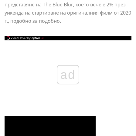
представяне на The Blue Blur, което вече е 2% през
уикенда на стартиране на оригиналния филм от 2020
г., подобно за подобно.
ad