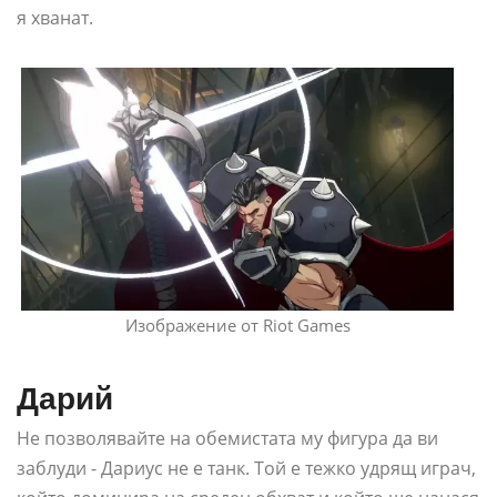
я хванат.
Изображение от Riot Games
Дарий
Не позволявайте на обемистата му фигура да ви
заблуди - Дариус не е танк. Той е тежко удрящ играч,