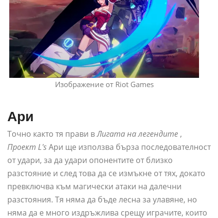
Изображение от Riot Games
Ари
Точно както тя прави в
Лигата на легендите
,
Проект L's
Ари ще използва бърза последователност
от удари, за да удари опонентите от близко
разстояние и след това да се измъкне от тях, докато
превключва към магически атаки на далечни
разстояния. Тя няма да бъде лесна за улавяне, но
няма да е много издръжлива срещу играчите, които