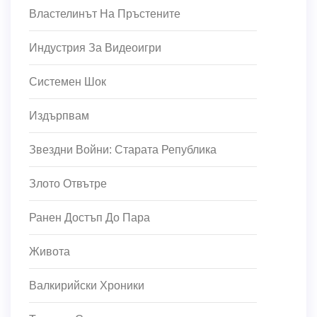
Властелинът На Пръстените
Индустрия За Видеоигри
Системен Шок
Издърпвам
Звездни Войни: Старата Република
Злото Отвътре
Ранен Достъп До Пара
Живота
Валкирийски Хроники