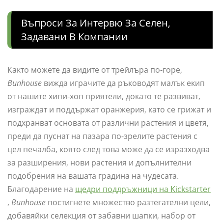
Въпроси За Интервю За Селен,
Задавани В Компании
Както можете да видите от трейлъра по-горе,
Bunhouse
вижда играчите да ръководят малък екип
от нашите хипи-хоп приятели, докато те развиват,
изграждат и поддържат оранжерия, като се грижат и
подхранват основата от различни растения и цветя,
преди да пуснат на пазара по-зрелите растения с
цел печалба, която след това може да се изразходва
за разширения, нови растения и допълнителни
подобрения на вашата градина на чудесата.
Благодарение на
щедри поддръжници на Kickstarter
,
Bunhouse
постигнете множество разтегателни цели,
добавяйки селекция от забавни шапки, набор от