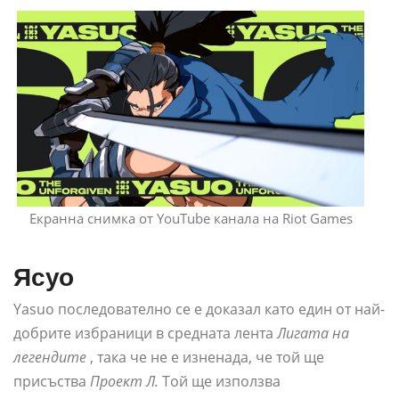
Екранна снимка от YouTube канала на Riot Games
Ясуо
Yasuo последователно се е доказал като един от най-
добрите избраници в средната лента
Лигата на
легендите
, така че не е изненада, че той ще
присъства
Проект Л.
Той ще използва