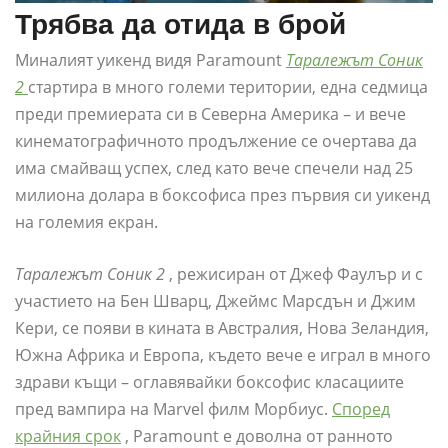
Трябва да отида в брой
Миналият уикенд видя Paramount
Таралежът Соник
2
стартира в много големи територии, една седмица
преди премиерата си в Северна Америка – и вече
кинематографичното продължение се очертава да
има смайващ успех, след като вече спечели над 25
милиона долара в боксофиса през първия си уикенд
на големия екран.
Таралежът Соник 2
, режисиран от Джеф Фаулър и с
участието на Бен Шварц, Джеймс Марсдън и Джим
Кери, се появи в кината в Австралия, Нова Зеландия,
Южна Африка и Европа, където вече е играл в много
здрави къщи – оглавявайки боксофис класациите
пред вампира на Marvel филм Морбиус.
Според
крайния срок
, Paramount е доволна от ранното