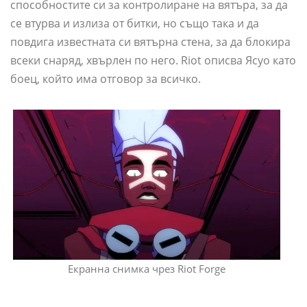
способностите си за контролиране на вятъра, за да
се втурва и излиза от битки, но също така и да
повдига известната си вятърна стена, за да блокира
всеки снаряд, хвърлен по него. Riot описва Ясуо като
боец, който има отговор за всичко.
Екранна снимка чрез Riot Forge