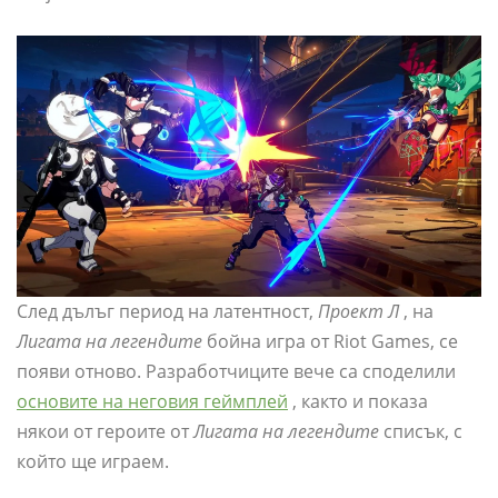
След дълъг период на латентност,
Проект Л
, на
Лигата на легендите
бойна игра от Riot Games, се
появи отново. Разработчиците вече са споделили
основите на неговия геймплей
, както и показа
някои от героите от
Лигата на легендите
списък, с
който ще играем.