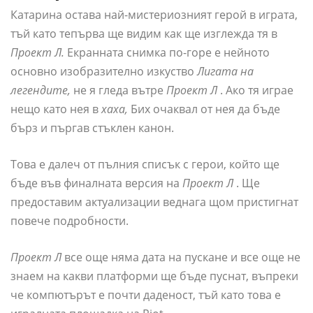
Катарина остава най-мистериозният герой в играта,
тъй като тепърва ще видим как ще изглежда тя в
Проект Л.
Екранната снимка по-горе е нейното
основно изобразително изкуство
Лигата на
легендите,
не я гледа вътре
Проект Л
. Ако тя играе
нещо като нея в
хаха,
Бих очаквал от нея да бъде
бърз и пъргав стъклен канон.
Това е далеч от пълния списък с герои, който ще
бъде във финалната версия на
Проект Л
. Ще
предоставим актуализации веднага щом пристигнат
повече подробности.
Проект Л
все още няма дата на пускане и все още не
знаем на какви платформи ще бъде пуснат, въпреки
че компютърът е почти даденост, тъй като това е