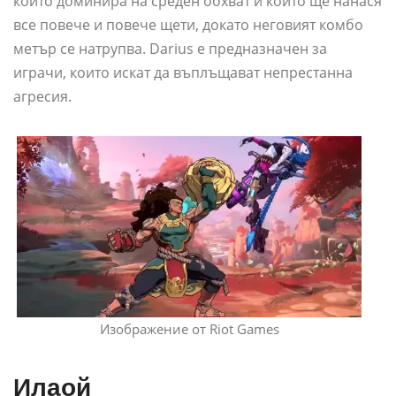
който доминира на среден обхват и който ще нанася
все повече и повече щети, докато неговият комбо
метър се натрупва. Darius е предназначен за
играчи, които искат да въплъщават непрестанна
агресия.
Изображение от Riot Games
Илаой