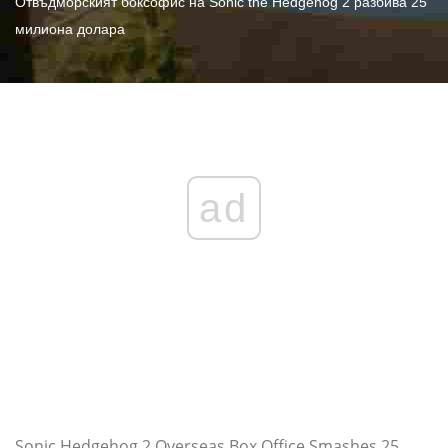
Отвъдморският боксофис на Sonic the Hedgehog 2 разбива 25
милиона долара
ad
Sonic Hedgehog 2 Overseas Box Office Smashes 25