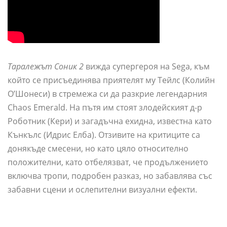
Таралежът Соник 2
вижда супергероя на Sega, към
който се присъединява приятелят му Тейлс (Колийн
О’Шонеси) в стремежа си да разкрие легендарния
Chaos Emerald. На пътя им стоят злодейският д-р
Роботник (Кери) и загадъчна ехидна, известна като
Кънкълс (Идрис Елба). Отзивите на критиците са
донякъде смесени, но като цяло относително
положителни, като отбелязват, че продължението
включва тропи, подробен разказ, но забавлява със
забавни сцени и ослепителни визуални ефекти.