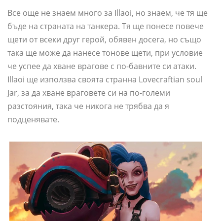
Все още не знаем много за Illaoi, но знаем, че тя ще
бъде на страната на танкера. Тя ще понесе повече
щети от всеки друг герой, обявен досега, но също
така ще може да нанесе тонове щети, при условие
че успее да хване врагове с по-бавните си атаки.
Illaoi ще използва своята странна Lovecraftian soul
Jar, за да хване враговете си на по-големи
разстояния, така че никога не трябва да я
подценявате.