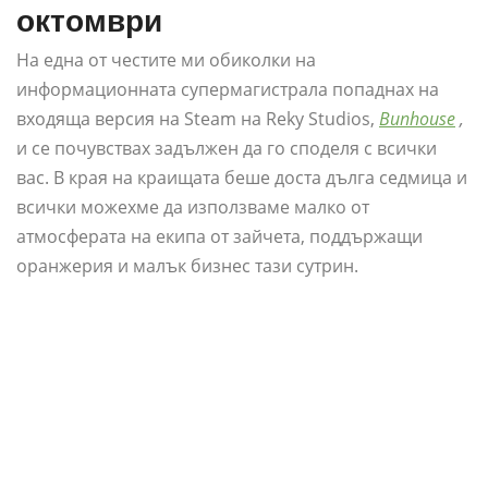
октомври
На една от честите ми обиколки на
информационната супермагистрала попаднах на
входяща версия на Steam на Reky Studios,
Bunhouse
,
и се почувствах задължен да го споделя с всички
вас. В края на краищата беше доста дълга седмица и
всички можехме да използваме малко от
атмосферата на екипа от зайчета, поддържащи
оранжерия и малък бизнес тази сутрин.