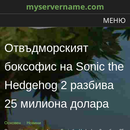
myservername.com
МЕНЮ
Отвъдморският
боксофис на Sonic the
Hedgehog 2 разбива
25 милиона долара
Основен
Новини