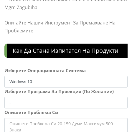
Mgm Zagubiha
Опитайте Нашия Инструмент За Премахване На
Проблемите
Как Да Стана Изпитател На Продукти
Изберете Операционната Система
Изберете Програма За Проекция (По Желание)
Опишете Проблема Си