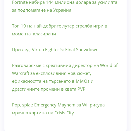
Fortnite набира 144 милиона долара за усилията
за подпомагане на Украйна
Топ 10 на най-добрите лутер стрелба игри в
момента, класирани
Преглед: Virtua Fighter 5: Final Showdown
Разговаряхме с креативния директор на World of
Warcraft за експлозивния нов сюжет,
ефикасността на търсенето в MMOs и
драстичните промени в света PVP
Pop, splat: Emergency Mayhem за Wii рисува
мрачна картина на Crisis City