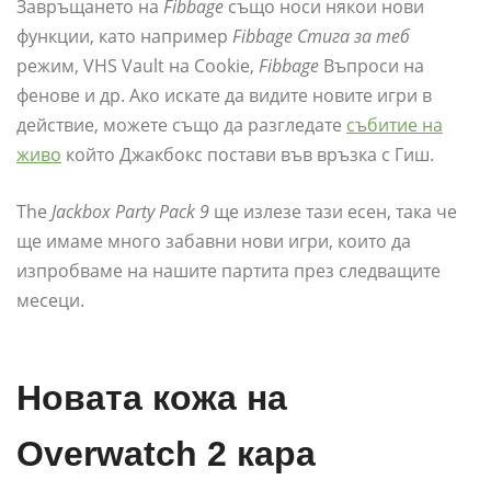
Завръщането на
Fibbage
също носи някои нови
функции, като например
Fibbage Стига за теб
режим, VHS Vault на Cookie,
Fibbage
Въпроси на
фенове и др. Ако искате да видите новите игри в
действие, можете също да разгледате
събитие на
живо
който Джакбокс постави във връзка с Гиш.
The
Jackbox Party Pack 9
ще излезе тази есен, така че
ще имаме много забавни нови игри, които да
изпробваме на нашите партита през следващите
месеци.
Новата кожа на
Overwatch 2 кара