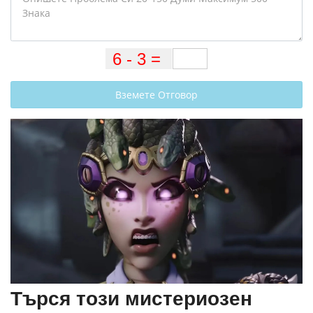
Вземете Отговор
Търся този мистериозен