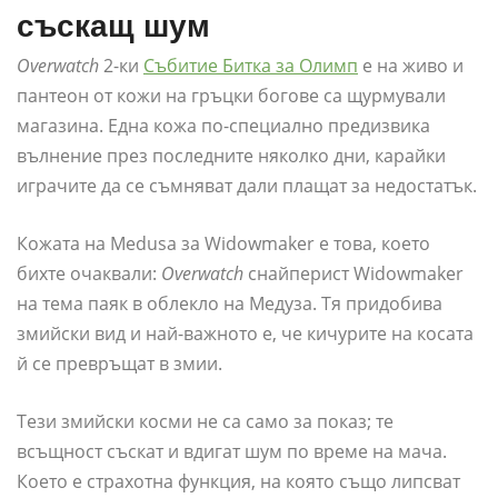
съскащ шум
Overwatch
2-ки
Събитие Битка за Олимп
е на живо и
пантеон от кожи на гръцки богове са щурмували
магазина. Една кожа по-специално предизвика
вълнение през последните няколко дни, карайки
играчите да се съмняват дали плащат за недостатък.
Кожата на Medusa за Widowmaker е това, което
бихте очаквали:
Overwatch
снайперист Widowmaker
на тема паяк в облекло на Медуза. Тя придобива
змийски вид и най-важното е, че кичурите на косата
й се превръщат в змии.
Тези змийски косми не са само за показ; те
всъщност съскат и вдигат шум по време на мача.
Което е страхотна функция, на която също липсват