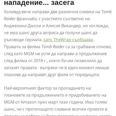
нападение... засега
Холивуд вече направи две различни снимки на
Tomb
Raider
франчайз, с участието съответно на
Анджелина Джоли и Алисия Викандер, но изглежда,
че има шанс друга актриса да получи шанс да
ръководи сериала,
като TheWrap съобщава
.
Правата за филма
Tomb Raider
са за грабване отново,
след като MGM не успя да направи a продължение
след филма от 2018 г., което би им позволило да
запазят правата - въпреки че в един момент имаше
планове да направят друг филм от поредицата.
Най-вероятният фактор за пропадането на
плановете за продължението е придобиването на
MGM от Amazon през март тази година. Има голям
шанс, че с протичащото сливане всички проекти в