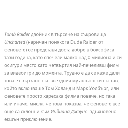
Tomb Raider
двойник в търсене на съкровища
Uncharted
(наричан понякога Dude Raider от
феновете) се представи доста добре в боксофиса
тази година, като спечели малко над 0 милиона и си
осигури място като четвъртия най-печеливш филм
за видеоигри до момента. Трудно е да се каже дали
това е свързано със звездния му актьорски състав,
който включваше Том Холанд и Марк Уолбърг, или
феновете просто харесаха филма повече, но така
или иначе, мисля, че това показва, че феновете все
още са склонни към
Индиана Джоунс
-вдъхновено
екшън приключение.