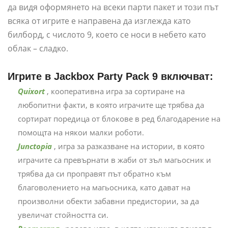
да видя оформянето на всеки парти пакет и този път
всяка от игрите е направена да изглежда като
билборд, с числото 9, което се носи в небето като
облак – сладко.
Игрите в Jackbox Party Pack 9 включват:
Quixort
, кооперативна игра за сортиране на
любопитни факти, в която играчите ще трябва да
сортират поредица от блокове в ред благодарение на
помощта на някои малки роботи.
Junctopia
, игра за разказване на истории, в която
играчите са превърнати в жаби от зъл магьосник и
трябва да си проправят път обратно към
благоволението на магьосника, като дават на
произволни обекти забавни предистории, за да
увеличат стойността си.