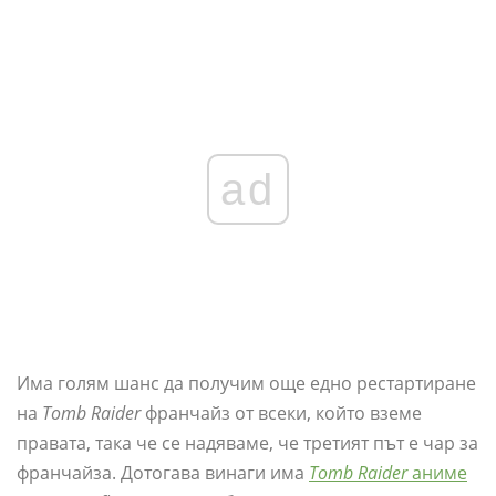
ad
Има голям шанс да получим още едно рестартиране
на
Tomb Raider
франчайз от всеки, който вземе
правата, така че се надяваме, че третият път е чар за
франчайза. Дотогава винаги има
Tomb Raider
аниме