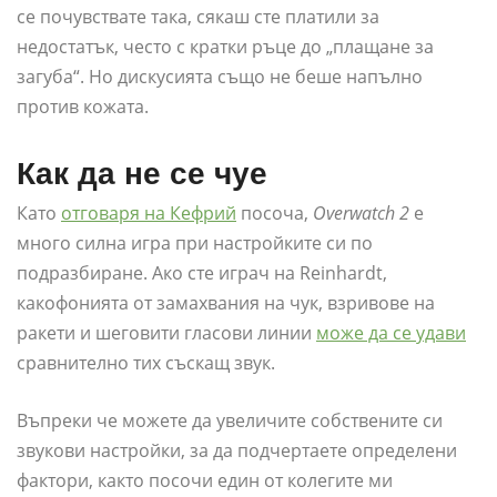
се почувствате така, сякаш сте платили за
недостатък, често с кратки ръце до „плащане за
загуба“. Но дискусията също не беше напълно
против кожата.
Как да не се чуе
Като
отговаря на Кефрий
посоча,
Overwatch 2
е
много силна игра при настройките си по
подразбиране. Ако сте играч на Reinhardt,
какофонията от замахвания на чук, взривове на
ракети и шеговити гласови линии
може да се удави
сравнително тих съскащ звук.
Въпреки че можете да увеличите собствените си
звукови настройки, за да подчертаете определени
фактори, както посочи един от колегите ми