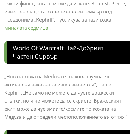
някои финес, когато може да искате. Brian St. Pierre,
известен също като състезателен геймър под
псевдонима „Kephrii“, публикува за тази кожа
миналата седмица
.
World Of Warcraft Най-Добрият
Частен Сървър
„Новата кожа на Medusa е толкова шумна, че
активно ви наказва за използването й“, пише
Kephrii. „Не само не можете да чуете вражески
стъпки, но и не можете да се скриете. Вражеският
екип може да чуе змиите/космите по кожата на
Медуза и да определи местоположението ви от тях.“