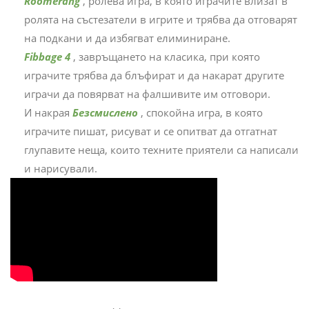
Roomerang
, ролева игра, в която играчите влизат в
ролята на състезатели в игрите и трябва да отговарят
на подкани и да избягват елиминиране.
Fibbage 4
, завръщането на класика, при която
играчите трябва да блъфират и да накарат другите
играчи да повярват на фалшивите им отговори.
И накрая
Безсмислено
, спокойна игра, в която
играчите пишат, рисуват и се опитват да отгатнат
глупавите неща, които техните приятели са написали
и нарисували.