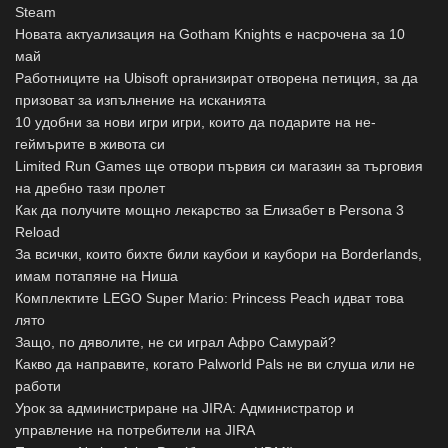
Steam
Новата актуализация на Gotham Knights е насрочена за 10
май
Работниците на Ubisoft организират отворена петиция, за да
призоват за изпълнение на исканията
10 удобни за нови игри игри, които да подарите на не-
геймърите в живота си
Limited Run Games ще отвори първия си магазин за търговия
на дребно тази пролет
Как да получите мощно лекарство за Елизабет в Persona 3
Reload
За всички, които бихте били каубои и каубори на Borderlands,
имам потапяне на Ниша
Комплектите LEGO Super Mario: Princess Peach идват това
лято
Защо, по дяволите, не си играл Афро Самурай?
Какво да направите, когато Palworld Pals не ви слуша или не
работи
Урок за администриране на JIRA: Администратор и
управление на потребители на JIRA