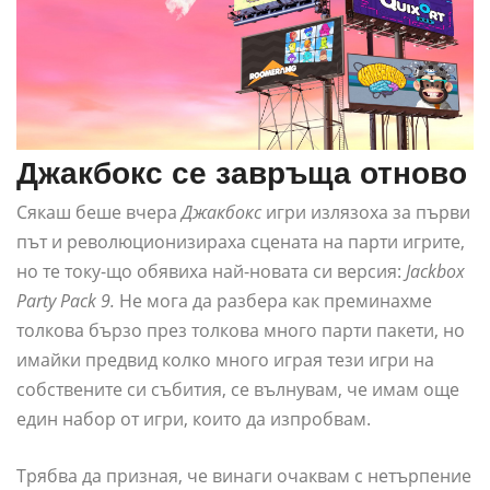
Джакбокс се завръща отново
Сякаш беше вчера
Джакбокс
игри излязоха за първи
път и революционизираха сцената на парти игрите,
но те току-що обявиха най-новата си версия:
Jackbox
Party Pack 9.
Не мога да разбера как преминахме
толкова бързо през толкова много парти пакети, но
имайки предвид колко много играя тези игри на
собствените си събития, се вълнувам, че имам още
един набор от игри, които да изпробвам.
Трябва да призная, че винаги очаквам с нетърпение