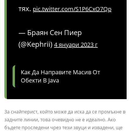
тях.
pic.twitter.com/S1P6CxO7Qp
— Браян Сен Пиер
(@Kephrii)
4 януари 2023 г
Как Да Направите Масив От
Обекти В Java
За снайперист, който може да иска да се промъкне в
задните линии, това очевидно не е идеално. Ако
бъдете проследени чрез тези звуци и извадени, ще