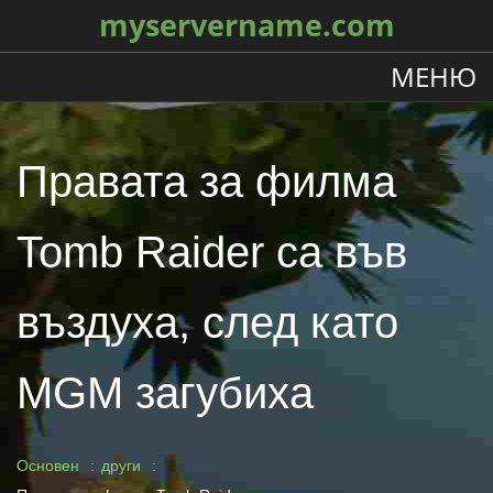
myservername.com
МЕНЮ
Правата за филма
Tomb Raider са във
въздуха, след като
MGM загубиха
Основен
други