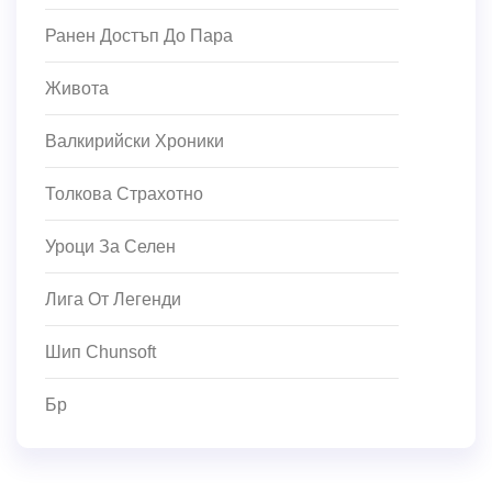
Ранен Достъп До Пара
Живота
Валкирийски Хроники
Толкова Страхотно
Уроци За Селен
Лига От Легенди
Шип Chunsoft
Бр