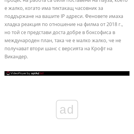
процес на работа са били поставени на пауза, което
е жалко, когато има тиктакащ часовник за
поддържане на вашите IP адреси. Феновете имаха
хладка реакция по отношение на филма от 2018 г.,
но той се представи доста добре в боксофиса в
международен план, така че е малко жалко, че не
получават втори шанс с версията на Крофт на
Викандер.
ad