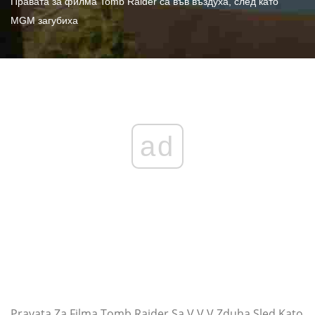
Правата за филма Tomb Raider са във въздуха, след като
MGM загубиха
ad
Pravata Za Filma Tomb Raider Sa V V V Zduha Sled Kato