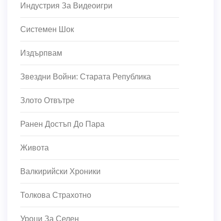
Индустрия За Видеоигри
Системен Шок
Издърпвам
Звездни Войни: Старата Република
Злото Отвътре
Ранен Достъп До Пара
Живота
Валкирийски Хроники
Толкова Страхотно
Уроци За Селен