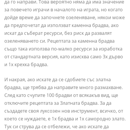
да го направи. Това вероятно няма да има значение
за повечето играчи в началото на играта, но когато
дойде време да започнете озеленяване, някои може
да предпочетат да използват каменна брадва, ако
искат да съберат ресурси, без риск да развалят
озеленяването си. Рецептата за каменна брадва
също така използва по-малко ресурси за изработка
от стандартната версия, като изисква само 3x дърво
и 1x крехка брадва.
И накрая, ако искате да се сдобиете със златна
брадва, ще трябва да направите много размахване.
След като счупите 100 брадви от всякакъв вид, ще
отключите рецептата за Златната брадва. За да
създадете своя луксозен нов инструмент, всичко, от
което се нуждаете, е 1x брадва и 1x самородно злато.
Тук си струва да се отбележи, че ако искате да