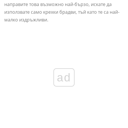
направите това възможно най-бързо, искате да
използвате само крехки брадви, тъй като те са най-
малко издръжливи.
ad