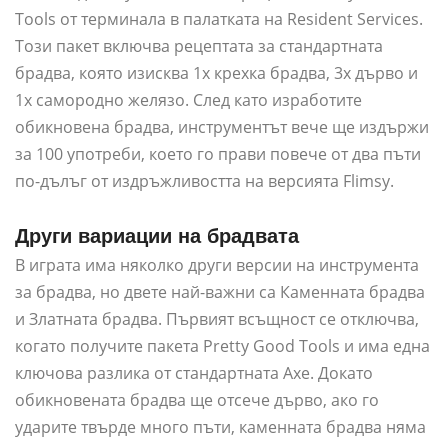
Tools от терминала в палатката на Resident Services.
Този пакет включва рецептата за стандартната
брадва, която изисква 1x крехка брадва, 3x дърво и
1x самородно желязо. След като изработите
обикновена брадва, инструментът вече ще издържи
за 100 употреби, което го прави повече от два пъти
по-дълъг от издръжливостта на версията Flimsy.
Други вариации на брадвата
В играта има няколко други версии на инструмента
за брадва, но двете най-важни са Каменната брадва
и Златната брадва. Първият всъщност се отключва,
когато получите пакета Pretty Good Tools и има една
ключова разлика от стандартната Axe. Докато
обикновената брадва ще отсече дърво, ако го
ударите твърде много пъти, каменната брадва няма