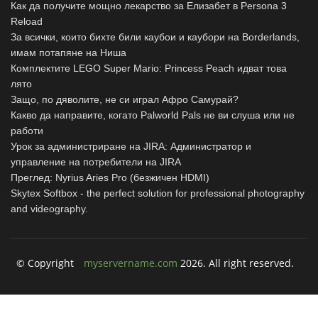
Как да получите мощно лекарство за Елизабет в Persona 3
Reload
За всички, които бихте били каубои и каубори на Borderlands,
имам потапяне на Ниша
Комплектите LEGO Super Mario: Princess Peach идват това
лято
Защо, по дяволите, не си играл Афро Самурай?
Какво да направите, когато Palworld Pals не ви слуша или не
работи
Урок за администриране на JIRA: Администратор и
управление на потребители на JIRA
Преглед: Nyrius Aries Pro (безжичен HDMI)
Skytex Softbox - the perfect solution for professional photography
and videography.
© Copyright
myservername.com
2026. All right reserved.