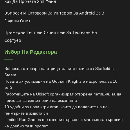
Как Да Прочета Xml Файл
Въпроси И Отговори За Интервю За Android За 3
Години Опит
Примерни Тестови Скриптове За Тестване На
Софтуер
Избор На Редактора
Bethesda отговаря на отрицателните отзиви за Starfield в
Steam
Новата актуализация на Gotham Knights е насрочена за 10
май
Работниците на Ubisoft организират отворена петиция, за да
призоват за изпълнение на исканията
10 удобни за нови игри игри, които да подарите на не-
геймърите в живота си
Limited Run Games ще отвори първия си магазин за търговия
на дребно тази пролет