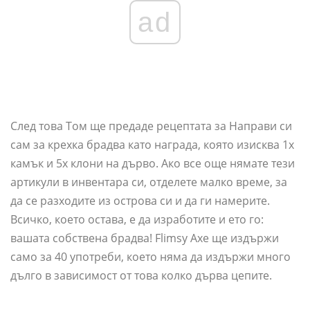
ad
След това Том ще предаде рецептата за Направи си
сам за крехка брадва като награда, която изисква 1x
камък и 5x клони на дърво. Ако все още нямате тези
артикули в инвентара си, отделете малко време, за
да се разходите из острова си и да ги намерите.
Всичко, което остава, е да изработите и ето го:
вашата собствена брадва! Flimsy Axe ще издържи
само за 40 употреби, което няма да издържи много
дълго в зависимост от това колко дърва цепите.