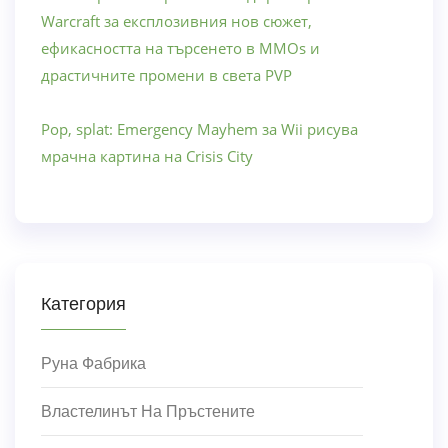
Warcraft за експлозивния нов сюжет,
ефикасността на търсенето в MMOs и
драстичните промени в света PVP
Pop, splat: Emergency Mayhem за Wii рисува
мрачна картина на Crisis City
Категория
Руна Фабрика
Властелинът На Пръстените