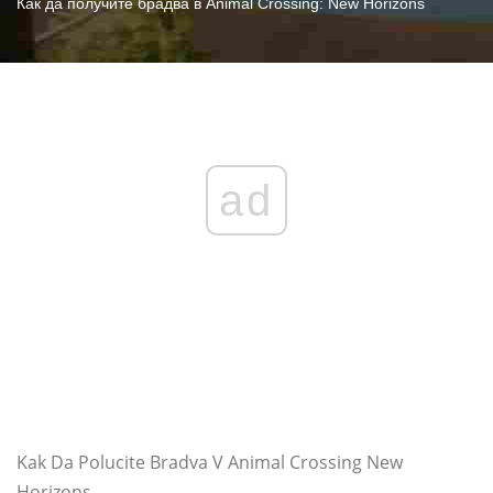
Как да получите брадва в Animal Crossing: New Horizons
ad
Kak Da Polucite Bradva V Animal Crossing New
Horizons