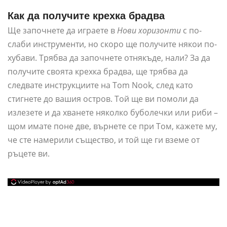
Как да получите крехка брадва
Ще започнете да играете в
Нови хоризонти
с по-
слаби инструменти, но скоро ще получите някои по-
хубави. Трябва да започнете отнякъде, нали? За да
получите своята крехка брадва, ще трябва да
следвате инструкциите на Tom Nook, след като
стигнете до вашия остров. Той ще ви помоли да
излезете и да хванете няколко буболечки или риби –
щом имате поне две, върнете се при Том, кажете му,
че сте намерили същество, и той ще ги вземе от
ръцете ви.