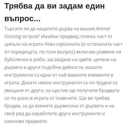
Трябва да ви задам един
въпрос...
Търсите ли да нацепите дърва на вашия
Animal
Crossing
остров? Имайки предвид голяма част от
цикъла на играта
Нови хоризонти
(и останалата част
от поредицата, по този въпрос) включва улавяне на
буболечки и риби, засаждане на цветя, цепене на
дървета и други подобни дейности, вашите
инструменти са едни от най-важните елементи в
играта. Докато някои инструменти са по-трудни за
хващане от други, за щастие ще получите брадвата
си по-рано в играта от повечето. Ще ви трябва
брадва, за да вземете дървесина от дървета и на
свой ред да изработите други инструменти и
ключови предмети.