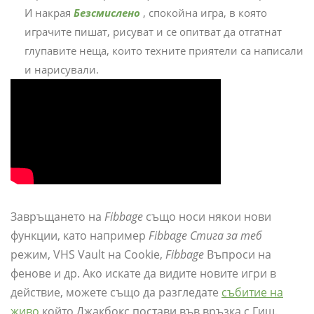
И накрая
Безсмислено
, спокойна игра, в която
играчите пишат, рисуват и се опитват да отгатнат
глупавите неща, които техните приятели са написали
и нарисували.
Завръщането на
Fibbage
също носи някои нови
функции, като например
Fibbage Стига за теб
режим, VHS Vault на Cookie,
Fibbage
Въпроси на
фенове и др. Ако искате да видите новите игри в
действие, можете също да разгледате
събитие на
живо
който Джакбокс постави във връзка с Гиш.