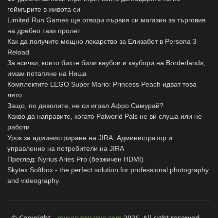
геймърите в живота си
Limited Run Games ще отвори първия си магазин за търговия
на дребно тази пролет
Как да получите мощно лекарство за Елизабет в Persona 3
Reload
За всички, които бихте били каубои и каубори на Borderlands,
имам потапяне на Ниша
Комплектите LEGO Super Mario: Princess Peach идват това
лято
Защо, по дяволите, не си играл Афро Самурай?
Какво да направите, когато Palworld Pals не ви слуша или не
работи
Урок за администриране на JIRA: Администратор и
управление на потребители на JIRA
Преглед: Nyrius Aries Pro (безжичен HDMI)
Skytex Softbox - the perfect solution for professional photography
and videography.
© Copyright
myservername.com
2026. All right reserved.