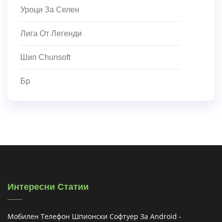
Уроци За Селен
Лига От Легенди
Шип Chunsoft
Бр
Интересни Статии
Мобилен Телефон Шпионски Софтуер За Android -