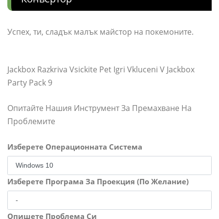
Успех, ти, сладък малък майстор на покемоните.
Jackbox Razkriva Vsickite Pet Igri Vkluceni V Jackbox
Party Pack 9
Опитайте Нашия Инструмент За Премахване На
Проблемите
Изберете Операционната Система
Изберете Програма За Проекция (По Желание)
Опишете Проблема Си