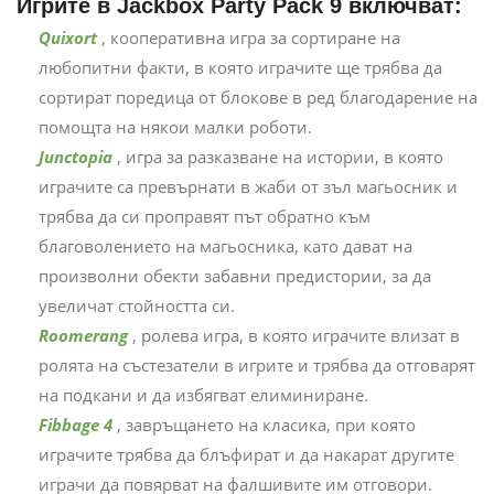
Игрите в Jackbox Party Pack 9 включват:
Quixort
, кооперативна игра за сортиране на
любопитни факти, в която играчите ще трябва да
сортират поредица от блокове в ред благодарение на
помощта на някои малки роботи.
Junctopia
, игра за разказване на истории, в която
играчите са превърнати в жаби от зъл магьосник и
трябва да си проправят път обратно към
благоволението на магьосника, като дават на
произволни обекти забавни предистории, за да
увеличат стойността си.
Roomerang
, ролева игра, в която играчите влизат в
ролята на състезатели в игрите и трябва да отговарят
на подкани и да избягват елиминиране.
Fibbage 4
, завръщането на класика, при която
играчите трябва да блъфират и да накарат другите
играчи да повярват на фалшивите им отговори.