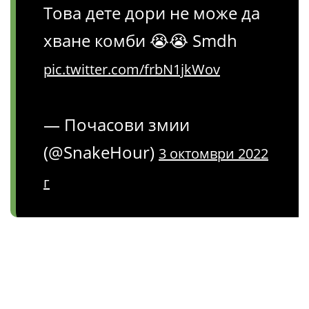
Това дете дори не може да
хване комби 😭😭 Smdh
pic.twitter.com/frbN1jkWov
— Почасови змии
(@SnakeHour)
3 октомври 2022
г