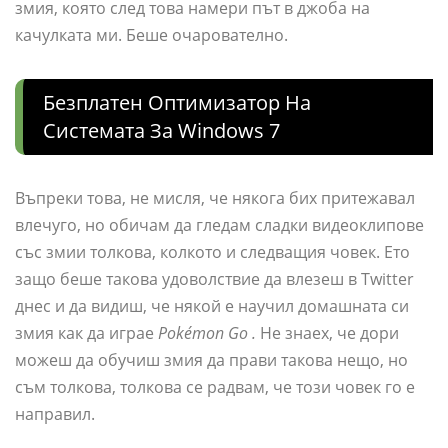
змия, която след това намери път в джоба на
качулката ми. Беше очарователно.
Безплатен Оптимизатор На
Системата За Windows 7
Въпреки това, не мисля, че някога бих притежавал
влечуго, но обичам да гледам сладки видеоклипове
със змии толкова, колкото и следващия човек. Ето
защо беше такова удоволствие да влезеш в Twitter
днес и да видиш, че някой е научил домашната си
змия как да играе
Pokémon Go .
Не знаех, че дори
можеш да обучиш змия да прави такова нещо, но
съм толкова, толкова се радвам, че този човек го е
направил.