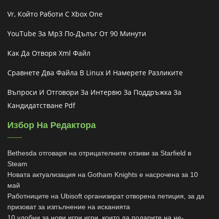
Vr, Който Работи С Xbox One
YouTube За Mp3 По-Дълъг От 90 Минути
Как Да Отворя Xml Файл
Сравнете Два Файла В Linux И Намерете Разликите
Въпроси И Отговори За Интервю За Поддръжка За
Кандидатстване Pdf
Избор На Редактора
Bethesda отговаря на отрицателните отзиви за Starfield в
Steam
Новата актуализация на Gotham Knights е насрочена за 10
май
Работниците на Ubisoft организират отворена петиция, за да
призоват за изпълнение на исканията
10 удобни за нови игри игри, които да подарите на не-