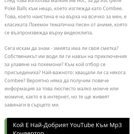
след това използва малкия им нос, за да изстреля
Poké Balls към нещо, което изглежда като Combee.
Това, което наистина е на върха на всичко за мен, е
класиката
Покемон
тематична песен от аниме, която
се възпроизвежда върху видеоклипа.
Сега искам да знам - змията има ли своя сметка?
Собственикът им води ли ги навън на приключения
за улавяне на покемони? Към кой отбор се
присъединиха? Най-важното: хващали ли са някога
Combee? Вероятно няма да получим повече
информация за това люспесто малко момче или
момиче, както е в интернет, но те ще живеят
завинаги в сърцето ми.
Кой Е Най-Добрият YouTube Към Mp3
Конвертор