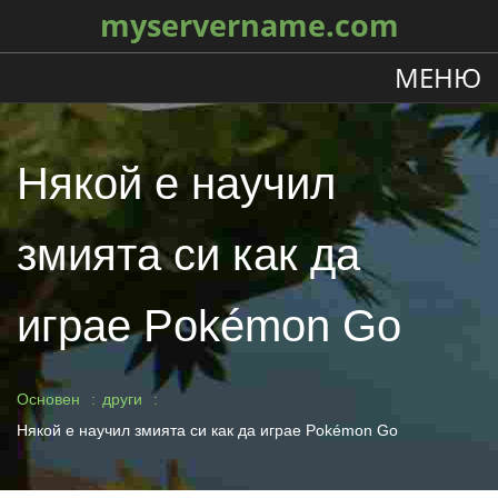
myservername.com
МЕНЮ
Някой е научил
змията си как да
играе Pokémon Go
Основен
други
Някой е научил змията си как да играе Pokémon Go