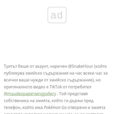
ad
Туитът беше от акаунт, наречен @SnakeHour (който
публикува змийско съдържание на час всеки час за
всички ваши нужди от змийско съдържание), но
оригиналното видео е TikTok от потребител
@maudespaperwinggallery
. Той представя
собственика на змията, който ги държи пред
телефон, който има
Pokémon Go
отворени и змията