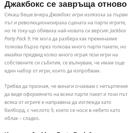
Джакбокс се завръща отново
Сякаш беше вчера
Джакбокс
игри излязоха за първи
път и революционизираха сцената на парти игрите,
но те току-що обявиха най-новата си версия:
Jackbox
Party Pack 9.
Не мога да разбера как преминахме
толкова бързо през толкова много парти пакети, но
имайки предвид колко много играя тези игри на
собствените си събития, се вълнувам, че имам още
един набор от игри, които да изпробвам.
Трябва да призная, че винаги очаквам с нетърпение
да видя оформянето на всеки парти пакет и този път
всяка от игрите е направена да изглежда като
билборд, с числото 9, което се носи в небето като
облак – сладко.