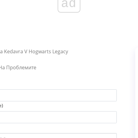
ad
ada Kedavra V Hogwarts Legacy
 На Проблемите
е)