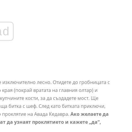
ad
 е изключително лесно. Отидете до гробницата с
о края (покрай вратата на главния олтар) и
купчините кости, за да създадете мост. Ще
ща битка с шеф. След като битката приключи,
 проклятие на Авада Кедавра.
Ако желаете да
ат да узнаят проклятието и кажете „да“,
.