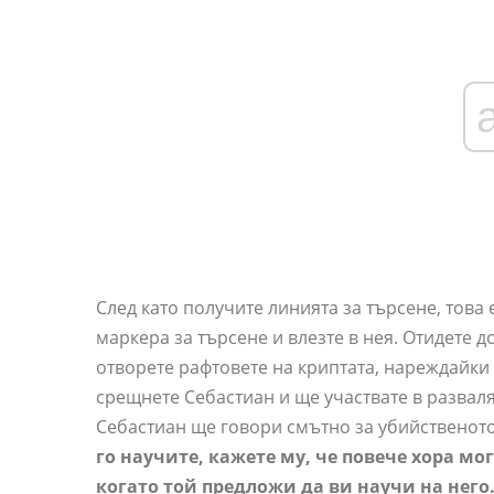
След като получите линията за търсене, това
маркера за търсене и влезте в нея. Отидете д
отворете рафтовете на криптата, нареждайки 
срещнете Себастиан и ще участвате в разваля
Себастиан ще говори смътно за убийственото
го научите, кажете му, че повече хора мог
когато той предложи да ви научи на него