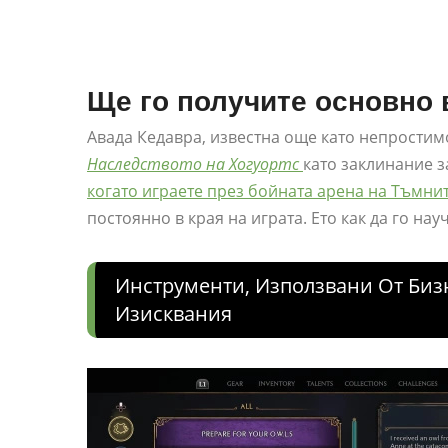
Ще го получите основно в
Авада Кедавра, известна още като непростим
Наследството на Хогуортс
като заклинание з
когато играете през бойната арена на Тъмнит
постоянно в края на играта. Ето как да го нау
Инструменти, Използвани От Биз
Изисквания