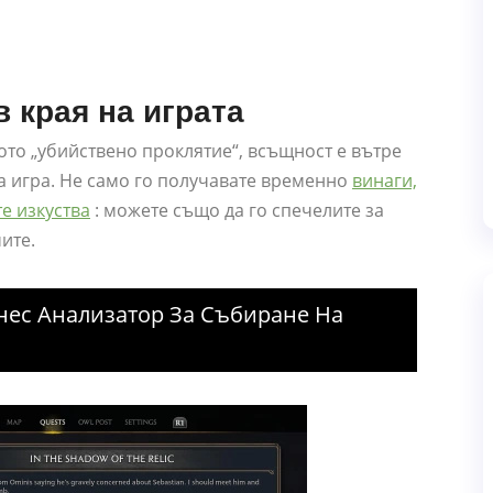
 края на играта
ото „убийствено проклятие“, всъщност е вътре
а игра. Не само го получавате временно
винаги,
е изкуства
: можете също да го спечелите за
чите.
нес Анализатор За Събиране На