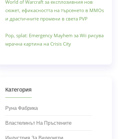
World of Warcraft за експлозивния нов
сюжет, ефикасността на търсенето в MMOs
и драстичните промени в света PVP
Pop, splat: Emergency Mayhem за Wii рисува
мрачна картина на Crisis City
Категория
Руна Фабрика
Властелинът На Пръстените
Индустрия За Видеоигри