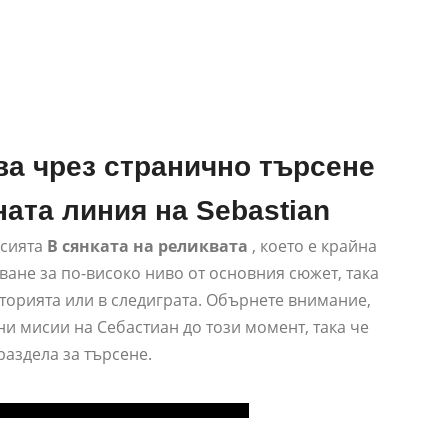
ва чрез странично търсене
ната линия на Sebastian
исията
В сянката на реликвата
, което е крайна
ване за по-високо ниво от основния сюжет, така
историята или в следиграта. Обърнете внимание,
и мисии на Себастиан до този момент, така че
раздела за търсене.