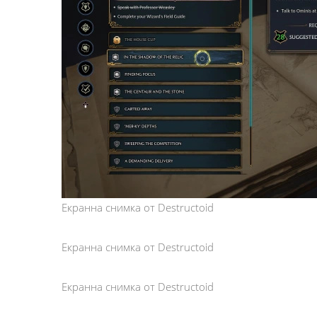
Екранна снимка от Destructoid
Екранна снимка от Destructoid
Екранна снимка от Destructoid