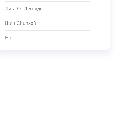
Лига От Легенди
Шип Chunsoft
Бр