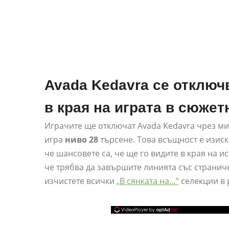
Avada Kedavra се отключ
в края на играта в сюжет
Играчите ще отключат Avada Kedavra чрез м
игра
ниво 28
търсене. Това всъщност е изиск
че шансовете са, че ще го видите в края на 
че трябва да завършите линията със страничн
изчистете всички
„В сянката на…“
селекции в 