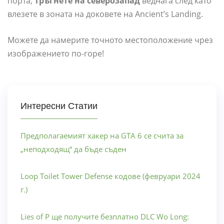
порта,
тръгнете на северозапад
веднага след като
влезете в зоната на доковете на Ancient’s Landing.
Можете да намерите точното местоположение чрез
изображението по-горе!
Интересни Статии
Предполагаемият хакер на GTA 6 се счита за
„неподходящ“ да бъде съден
Loop Toilet Tower Defense кодове (февруари 2024
г.)
Lies of P ще получите безплатно DLC Wo Long: