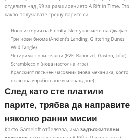
отделите над ,99 за разширението A Rift in Time. Ето
какво получавате срещу парите си:
Нова история на Eternity Isle с участието на Джафар
Три нови биома (Ancient’s Landing, Glittering Dunes,
Wild Tangle)
Четирима нови селяни (EVE, Rapunzel, Gaston, Jafar)
Scramblecoin (нова настолна игра)
Кралският пясъчен часовник (нова механика, която
включва изработване и изграждане)
След като сте платили
парите, трябва да направите
няколко ранни мисии
Както Gameloft отбелязва, има
задължителни
куестове
за отключване на A Rift в Часова зона/