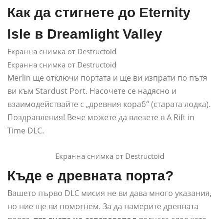
Как да стигнете до Eternity
Isle в Dreamlight Valley
Екранна снимка от Destructoid
Екранна снимка от Destructoid
Merlin ще отключи портата и ще ви изпрати по пътя
ви към Stardust Port. Насочете се надясно и
взаимодействайте с „древния кораб“ (старата лодка).
Поздравления! Вече можете да влезете в A Rift in
Time DLC.
Екранна снимка от Destructoid
Къде е древната порта?
Вашето първо DLC мисия не ви дава много указания,
но ние ще ви помогнем. За да намерите древната