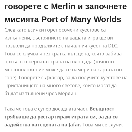
говорете с Merlin и започнете
мисията Port of Many Worlds
След като всички горепосочени куестове са
изпълнени, състоянието на вашата игра ще ви
позволи да продължите с началния куест на DLC.
Това се случва чрез кратка кътсцена, която забива
цокъл в северната страна на площада (точното
местоположение може да се намери на картата по-
горе). Говорете с Джафар, за да получите куестове на
Пристанището на много светове, които могат да
бъдат изпълнени чрез Мерлин.
Така че това е супер досадната част.
Всъщност
трябваше да рестартирам играта си, за да се
задейства катсцената на Jafar.
Това ми се случи,