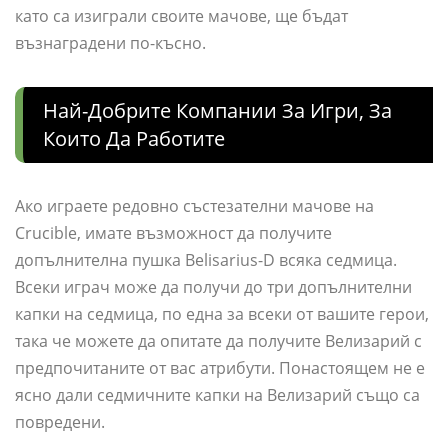
като са изиграли своите мачове, ще бъдат
възнаградени по-късно.
Най-Добрите Компании За Игри, За
Които Да Работите
Ако играете редовно състезателни мачове на
Crucible, имате възможност да получите
допълнителна пушка Belisarius-D всяка седмица.
Всеки играч може да получи до три допълнителни
капки на седмица, по една за всеки от вашите герои,
така че можете да опитате да получите Велизарий с
предпочитаните от вас атрибути. Понастоящем не е
ясно дали седмичните капки на Велизарий също са
повредени.