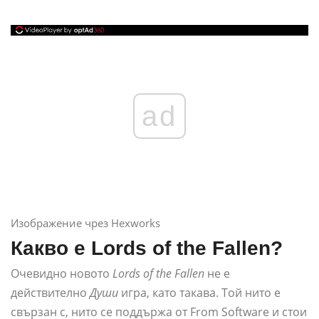
ad
Изображение чрез Hexworks
Какво е Lords of the Fallen?
Очевидно новото
Lords of the Fallen
не е
действително
Души
игра, като такава. Той нито е
свързан с, нито се поддържа от From Software и стои