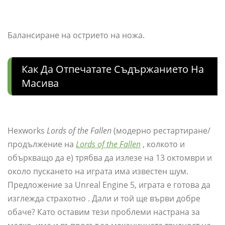
Балансиране на острието на ножа.
Как Да Отпечатате Съдържанието На
Масива
Hexworks
Lords of the Fallen
(модерно рестартиране/
продължение на
Lords of the Fallen
, колкото и
объркващо да е) трябва да излезе на 13 октомври и
около пускането на играта има известен шум.
Предложение за Unreal Engine 5, играта е готова да
изглежда страхотно . Дали и той ще върви добре
обаче? Като оставим тези проблеми настрана за