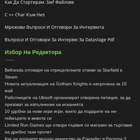
Как Да Стартирам .swf Файлове
C ++ Char Към Низ
Мрежови Въпроси И Отговори За Интервюта
Въпроси И Отговори За Интервю За Datastage Pdf
Избор На Редактора
Bethesda отговаря на отрицателните отзиви за Starfield в
Steam
Новата актуализация на Gotham Knights е насрочена за 10
май
Работниците на Ubisoft организират отворена петиция, за да
призоват за изпълнение на исканията
10 удобни за нови игри игри, които да подарите на не-
геймърите в живота си
Limited Run Games ще отвори първия си магазин за търговия
на дребно тази пролет
Как да получите мощно лекарство за Елизабет в Persona 3