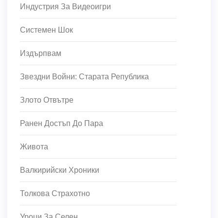
Индустрия За Видеоигри
Системен Шок
Издърпвам
Звездни Войни: Старата Република
Злото Отвътре
Ранен Достъп До Пара
Живота
Валкирийски Хроники
Толкова Страхотно
Уроци За Селен