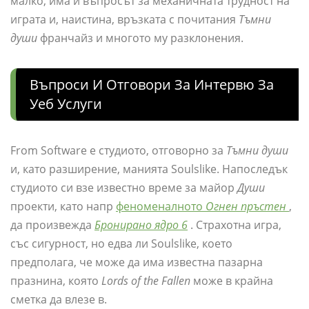
малко, има и въпросът за механичната трудност на
играта и, наистина, връзката с почитания
Тъмни
души
франчайз и многото му разклонения.
Въпроси И Отговори За Интервю За
Уеб Услуги
From Software е студиото, отговорно за
Тъмни души
и, като разширение, манията Soulslike. Напоследък
студиото си взе известно време за майор
Души
проекти, като напр
феноменалното
Огнен пръстен
,
да произвежда
Бронирано ядро ​​6
. Страхотна игра,
със сигурност, но едва ли Soulslike, което
предполага, че може да има известна пазарна
празнина, която
Lords of the Fallen
може в крайна
сметка да влезе в.