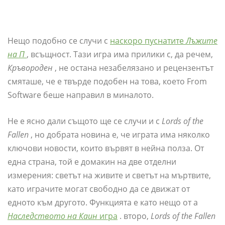
Нещо подобно се случи с
наскоро пуснатите
Лъжите
на П
, всъщност. Тази игра има прилики с, да речем,
Кръвороден
, не остана незабелязано и рецензентът
смяташе, че е твърде подобен на това, което From
Software беше направил в миналото.
Не е ясно дали същото ще се случи и с
Lords of the
Fallen
, но добрата новина е, че играта има няколко
ключови новости, които вървят в нейна полза. От
една страна, той е домакин на две отделни
измерения: светът на живите и светът на мъртвите,
като играчите могат свободно да се движат от
едното към другото. Функцията е като нещо от a
Наследството на Каин
игра
. второ,
Lords of the Fallen