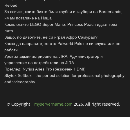
Reload
За всички, които бихте били каубои и каубори на Borderlands,
имам потапяне на Ниша
Комплектите LEGO Super Mario: Princess Peach идват това
лято
Защо, по дяволите, не си играл Афро Самурай?
Какво да направите, когато Palworld Pals не ви слуша или не
работи
Урок за администриране на JIRA: Администратор и
управление на потребители на JIRA
Преглед: Nyrius Aries Pro (безжичен HDMI)
Skytex Softbox - the perfect solution for professional photography
and videography.
© Copyright
myservername.com
2026. All right reserved.