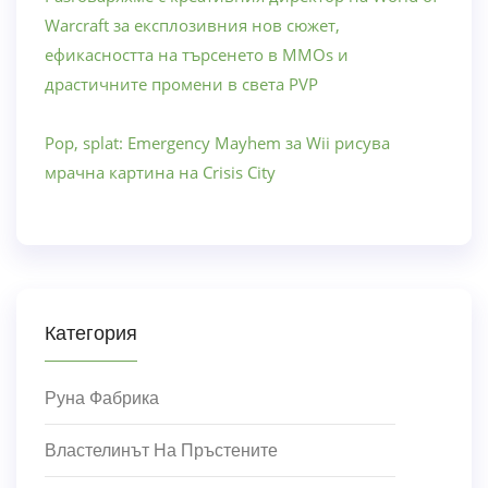
Warcraft за експлозивния нов сюжет,
ефикасността на търсенето в MMOs и
драстичните промени в света PVP
Pop, splat: Emergency Mayhem за Wii рисува
мрачна картина на Crisis City
Категория
Руна Фабрика
Властелинът На Пръстените