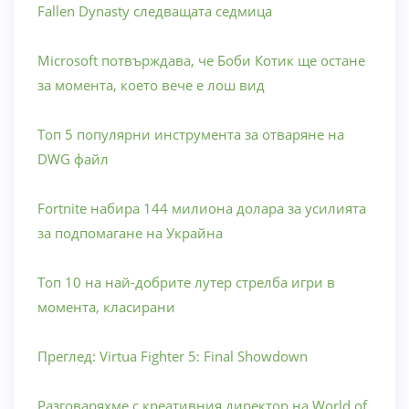
Fallen Dynasty следващата седмица
Microsoft потвърждава, че Боби Котик ще остане
за момента, което вече е лош вид
Топ 5 популярни инструмента за отваряне на
DWG файл
Fortnite набира 144 милиона долара за усилията
за подпомагане на Украйна
Топ 10 на най-добрите лутер стрелба игри в
момента, класирани
Преглед: Virtua Fighter 5: Final Showdown
Разговаряхме с креативния директор на World of