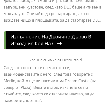
докато зареждах в моята игра, която вече имаше
завършени куестове, след като DLC беше активен в
моя акаунт. Опитайте да рестартирате, ако не
виждате нищо в площадката, за да стартирате DLC.
Изпълнение На Двоично Дърво В
Изходния Код На C ++
Екранна снимка от Destructoid
След като цокълът е на мястото си,
взаимодействайте с него, след това говорете с
Merlin, който ще ви насочи към Dream Castle (на
север от Plaza). Влезте вътре, изкачете се по
стълбите, след което се отклонете наляво, за да
намерите „портата“.