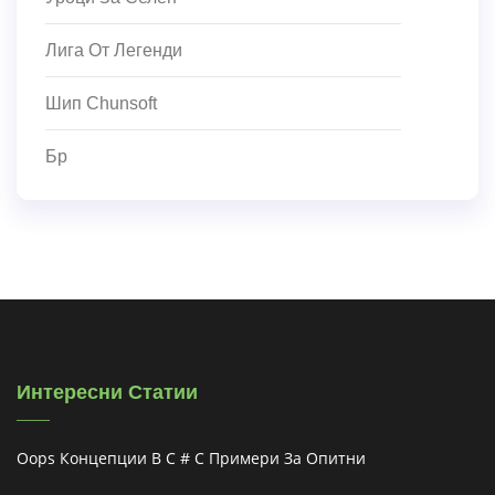
Лига От Легенди
Шип Chunsoft
Бр
Интересни Статии
Oops Концепции В C # С Примери За Опитни