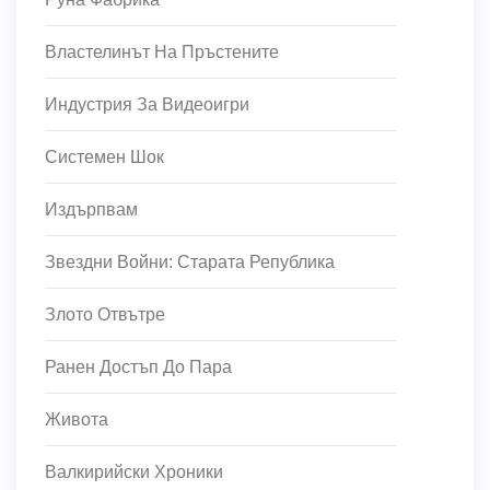
Властелинът На Пръстените
Индустрия За Видеоигри
Системен Шок
Издърпвам
Звездни Войни: Старата Република
Злото Отвътре
Ранен Достъп До Пара
Живота
Валкирийски Хроники