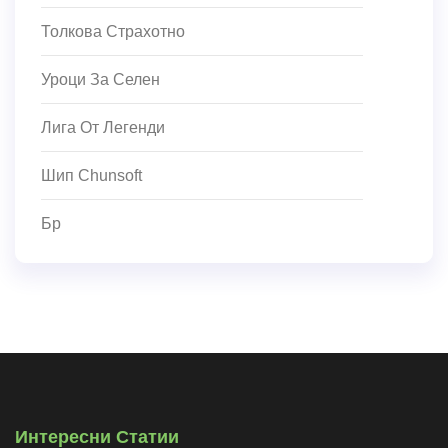
Толкова Страхотно
Уроци За Селен
Лига От Легенди
Шип Chunsoft
Бр
Интересни Статии