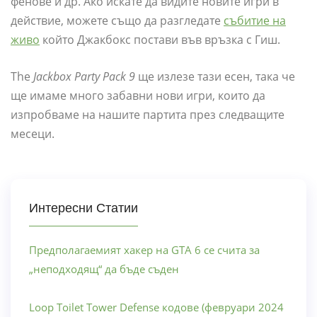
фенове и др. Ако искате да видите новите игри в
действие, можете също да разгледате
събитие на
живо
който Джакбокс постави във връзка с Гиш.
The
Jackbox Party Pack 9
ще излезе тази есен, така че
ще имаме много забавни нови игри, които да
изпробваме на нашите партита през следващите
месеци.
Интересни Статии
Предполагаемият хакер на GTA 6 се счита за
„неподходящ“ да бъде съден
Loop Toilet Tower Defense кодове (февруари 2024