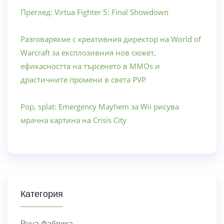
Преглед: Virtua Fighter 5: Final Showdown
Разговаряхме с креативния директор на World of
Warcraft за експлозивния нов сюжет,
ефикасността на търсенето в MMOs и
драстичните промени в света PVP
Pop, splat: Emergency Mayhem за Wii рисува
мрачна картина на Crisis City
Категория
Руна Фабрика