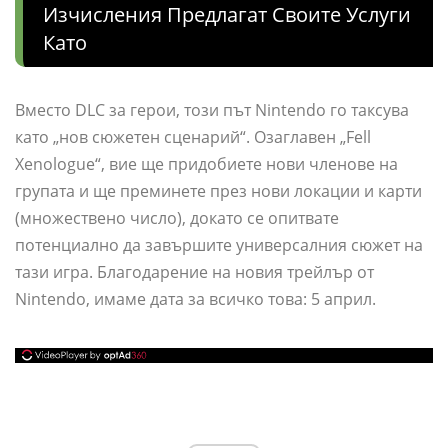
Изчисления Предлагат Своите Услуги
Като
Вместо DLC за герои, този път Nintendo го таксува
като „нов сюжетен сценарий“. Озаглавен „Fell
Xenologue“, вие ще придобиете нови членове на
групата и ще преминете през нови локации и карти
(множествено число), докато се опитвате
потенциално да завършите универсалния сюжет на
тази игра. Благодарение на новия трейлър от
Nintendo, имаме дата за всичко това: 5 април.