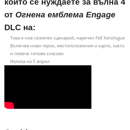
които се нуждаете за вълна 4
от
Огнена емблема Engage
DLC на:
Това е нов сюжетен сценарий, наречен Fell Xenologue
Включва нови герои, местоположения и карти, както
и повече типове класове
Излиза на 5 април