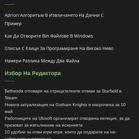
Apriori Алгоритъм В Извличането На Данни С
Пример
Как Да Отворите Bin Файлове В Windows
Списък С Езици За Програмиране На Високо Ниво
Намери Разлика Между Два Файла
Избор На Редактора
Bethesda отговаря на отрицателните отзиви за Starfield в
Steam
Новата актуализация на Gotham Knights е насрочена за 10
май
Работниците на Ubisoft организират отворена петиция, за да
призоват за изпълнение на исканията
10 удобни за нови игри игри, които да подарите на не-
геймърите в живота си