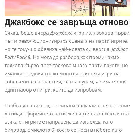
Джакбокс се завръща отново
Сякаш беше вчера
Джакбокс
игри излязоха за първи
път и революционизираха сцената на парти игрите,
но те току-що обявиха най-новата си версия:
Jackbox
Party Pack 9.
Не мога да разбера как преминахме
толкова бързо през толкова много парти пакети, но
имайки предвид колко много играя тези игри на
собствените си събития, се вълнувам, че имам още
един набор от игри, които да изпробвам.
Трябва да призная, че винаги очаквам с нетърпение
да видя оформянето на всеки парти пакет и този път
всяка от игрите е направена да изглежда като
билборд, с числото 9, което се носи в небето като