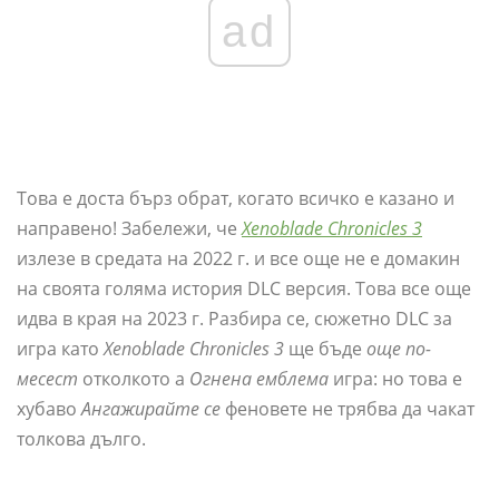
ad
Това е доста бърз обрат, когато всичко е казано и
направено! Забележи, че
Xenoblade Chronicles 3
излезе в средата на 2022 г. и все още не е домакин
на своята голяма история DLC версия. Това все още
идва в края на 2023 г. Разбира се, сюжетно DLC за
игра като
Xenoblade Chronicles 3
ще бъде
още по-
месест
отколкото а
Огнена емблема
игра: но това е
хубаво
Ангажирайте се
феновете не трябва да чакат
толкова дълго.