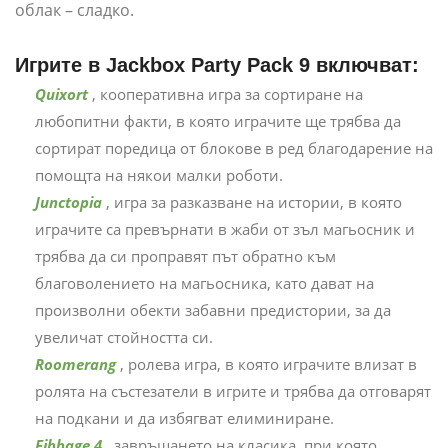
облак – сладко.
Игрите в Jackbox Party Pack 9 включват:
Quixort
, кооперативна игра за сортиране на
любопитни факти, в която играчите ще трябва да
сортират поредица от блокове в ред благодарение на
помощта на някои малки роботи.
Junctopia
, игра за разказване на истории, в която
играчите са превърнати в жаби от зъл магьосник и
трябва да си проправят път обратно към
благоволението на магьосника, като дават на
произволни обекти забавни предистории, за да
увеличат стойността си.
Roomerang
, ролева игра, в която играчите влизат в
ролята на състезатели в игрите и трябва да отговарят
на подкани и да избягват елиминиране.
Fibbage 4
, завръщането на класика, при която