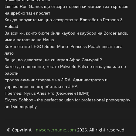
Limited Run Games ще отвори първия си магазин за търговия
на дребно тази пролет
Как да получите мощно лекарство за Елизабет в Persona 3
Reload
За всички, които бихте били каубои и каубори на Borderlands,
имам потапяне на Ниша
Комплектите LEGO Super Mario: Princess Peach идват това
лято
Защо, по дяволите, не си играл Афро Самурай?
Какво да направите, когато Palworld Pals не ви слуша или не
работи
Урок за администриране на JIRA: Администратор и
управление на потребители на JIRA
Преглед: Nyrius Aries Pro (безжичен HDMI)
Skytex Softbox - the perfect solution for professional photography
and videography.
© Copyright
myservername.com
2026. All right reserved.