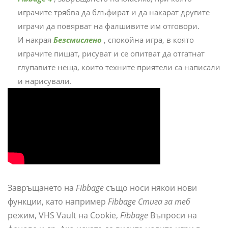
играчите трябва да блъфират и да накарат другите
играчи да повярват на фалшивите им отговори.
И накрая
Безсмислено
, спокойна игра, в която
играчите пишат, рисуват и се опитват да отгатнат
глупавите неща, които техните приятели са написали
и нарисували.
Завръщането на
Fibbage
също носи някои нови
функции, като например
Fibbage Стига за теб
режим, VHS Vault на Cookie,
Fibbage
Въпроси на