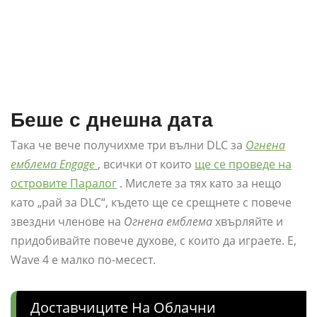
Беше с днешна дата
Така че вече получихме три вълни DLC за
Огнена
емблема Engage
, всички от които
ще се проведе на
островите Паралог
. Мислете за тях като за нещо
като „рай за DLC“, където ще се срещнете с повече
звездни членове на
Огнена емблема
хвърляйте и
придобивайте повече духове, с които да играете. Е,
Wave 4 е малко по-месест.
Доставчиците На Облачни