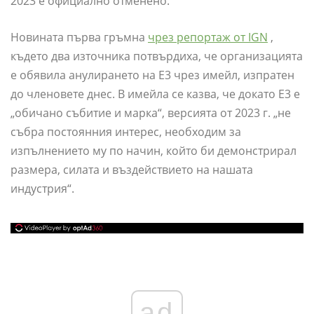
2023 е официално отменено.
Новината първа гръмна
чрез репортаж от IGN
,
където два източника потвърдиха, че организацията
е обявила анулирането на E3 чрез имейл, изпратен
до членовете днес. В имейла се казва, че докато E3 е
„обичано събитие и марка“, версията от 2023 г. „не
събра постоянния интерес, необходим за
изпълнението му по начин, който би демонстрирал
размера, силата и въздействието на нашата
индустрия“.
ad