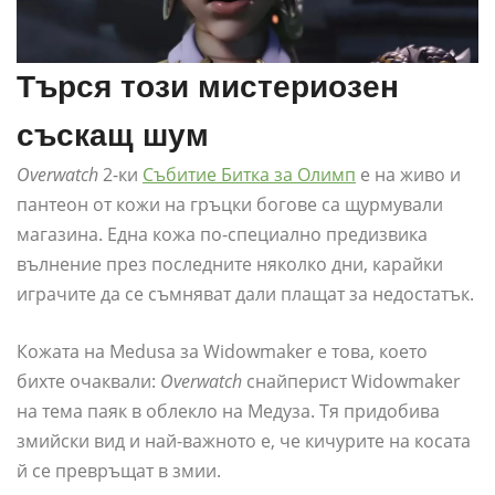
Търся този мистериозен
съскащ шум
Overwatch
2-ки
Събитие Битка за Олимп
е на живо и
пантеон от кожи на гръцки богове са щурмували
магазина. Една кожа по-специално предизвика
вълнение през последните няколко дни, карайки
играчите да се съмняват дали плащат за недостатък.
Кожата на Medusa за Widowmaker е това, което
бихте очаквали:
Overwatch
снайперист Widowmaker
на тема паяк в облекло на Медуза. Тя придобива
змийски вид и най-важното е, че кичурите на косата
й се превръщат в змии.