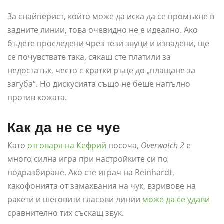
За снайперист, който може да иска да се промъкне в
задните линии, това очевидно не е идеално. Ако
бъдете проследени чрез тези звуци и извадени, ще
се почувствате така, сякаш сте платили за
недостатък, често с кратки ръце до „плащане за
загуба“. Но дискусията също не беше напълно
против кожата.
Как да не се чуе
Като
отговаря на Кефрий
посоча,
Overwatch 2
е
много силна игра при настройките си по
подразбиране. Ако сте играч на Reinhardt,
какофонията от замахвания на чук, взривове на
ракети и шеговити гласови линии
може да се удави
сравнително тих съскащ звук.