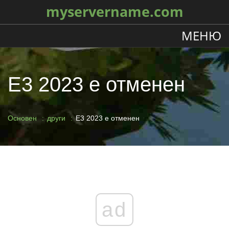
myservername.com
МЕНЮ
E3 2023 е отменен
Основен
други
E3 2023 е отменен
ad