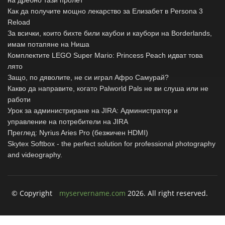
Как да получите мощно лекарство за Елизабет в Persona 3
Reload
За всички, които бихте били каубои и каубори на Borderlands,
имам потапяне на Ниша
Комплектите LEGO Super Mario: Princess Peach идват това
лято
Защо, по дяволите, не си играл Афро Самурай?
Какво да направите, когато Palworld Pals не ви слуша или не
работи
Урок за администриране на JIRA: Администратор и
управление на потребители на JIRA
Преглед: Nyrius Aries Pro (безжичен HDMI)
Skytex Softbox - the perfect solution for professional photography
and videography.
© Copyright
myservername.com
2026. All right reserved.