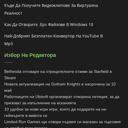
Къде Да Получите Видеоклипове За Виртуална
Реалност
Как Да Отворите .eps Файлове В Windows 10
Най-Добрият Безплатен Конвертор На YouTube В
Mp3
Избор На Редактора
Bethesda отговаря на отрицателните отзиви за Starfield в
Steam
Новата актуализация на Gotham Knights е насрочена за 10
май
Работниците на Ubisoft организират отворена петиция, за да
призоват за изпълнение на исканията
10 удобни за нови игри игри, които да подарите на не-
геймърите в живота си
Limited Run Games ще отвори първия си магазин за търговия
на дребно тази пролет