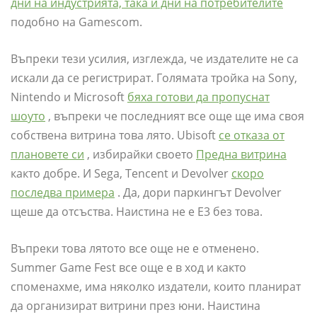
дни на индустрията, така и дни на потребителите
подобно на Gamescom.
Въпреки тези усилия, изглежда, че издателите не са
искали да се регистрират. Голямата тройка на Sony,
Nintendo и Microsoft
бяха готови да пропуснат
шоуто
, въпреки че последният все още ще има своя
собствена витрина това лято. Ubisoft
се отказа от
плановете си
, избирайки своето
Предна витрина
както добре. И Sega, Tencent и Devolver
скоро
последва примера
. Да, дори паркингът Devolver
щеше да отсъства. Наистина не е E3 без това.
Въпреки това лятото все още не е отменено.
Summer Game Fest все още е в ход и както
споменахме, има няколко издатели, които планират
да организират витрини през юни. Наистина