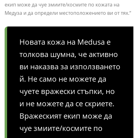
екип може да чуе змиите/космите по кожата на
Медуза и да определи местоположението ви от тях.“
Новата кожа на Medusa е
толкова шумна, че активно
ви наказва за използването
й. Не само не можете да
чуете вражески стъпки, но
и не можете да се скриете.
Вражеският екип може да
чуе змиите/космите по