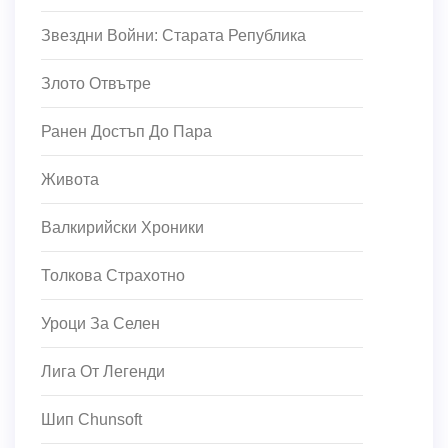
Звездни Войни: Старата Република
Злото Отвътре
Ранен Достъп До Пара
Живота
Валкирийски Хроники
Толкова Страхотно
Уроци За Селен
Лига От Легенди
Шип Chunsoft