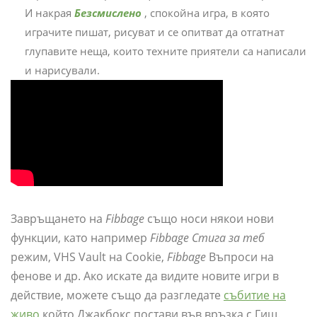
И накрая
Безсмислено
, спокойна игра, в която
играчите пишат, рисуват и се опитват да отгатнат
глупавите неща, които техните приятели са написали
и нарисували.
Завръщането на
Fibbage
също носи някои нови
функции, като например
Fibbage Стига за теб
режим, VHS Vault на Cookie,
Fibbage
Въпроси на
фенове и др. Ако искате да видите новите игри в
действие, можете също да разгледате
събитие на
живо
който Джакбокс постави във връзка с Гиш.