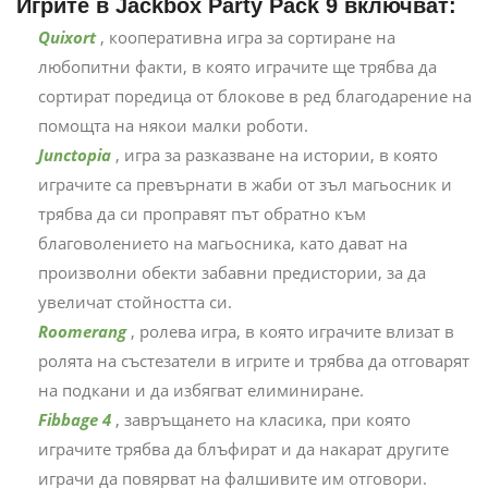
Игрите в Jackbox Party Pack 9 включват:
Quixort
, кооперативна игра за сортиране на
любопитни факти, в която играчите ще трябва да
сортират поредица от блокове в ред благодарение на
помощта на някои малки роботи.
Junctopia
, игра за разказване на истории, в която
играчите са превърнати в жаби от зъл магьосник и
трябва да си проправят път обратно към
благоволението на магьосника, като дават на
произволни обекти забавни предистории, за да
увеличат стойността си.
Roomerang
, ролева игра, в която играчите влизат в
ролята на състезатели в игрите и трябва да отговарят
на подкани и да избягват елиминиране.
Fibbage 4
, завръщането на класика, при която
играчите трябва да блъфират и да накарат другите
играчи да повярват на фалшивите им отговори.