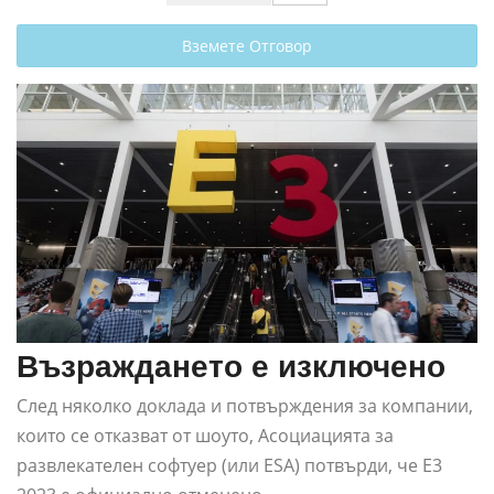
Вземете Отговор
Възраждането е изключено
След няколко доклада и потвърждения за компании,
които се отказват от шоуто, Асоциацията за
развлекателен софтуер (или ESA) потвърди, че E3