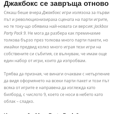
Джакбокс се завръща отново
Сякаш беше вчера
Джакбокс
игри излязоха за първи
път и революционизираха сцената на парти игрите,
но те току-що обявиха най-новата си версия:
Jackbox
Party Pack 9.
Не мога да разбера как преминахме
толкова бързо през толкова много парти пакети, но
имайки предвид колко много играя тези игри на
собствените си събития, се вълнувам, че имам още
един набор от игри, които да изпробвам.
Трябва да призная, че винаги очаквам с нетърпение
да видя оформянето на всеки парти пакет и този път
всяка от игрите е направена да изглежда като
билборд, с числото 9, което се носи в небето като
облак – сладко.