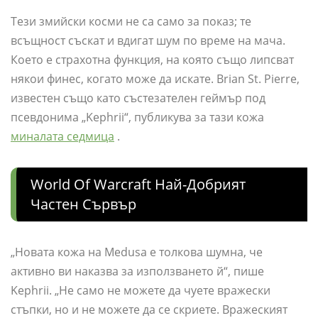
Тези змийски косми не са само за показ; те
всъщност съскат и вдигат шум по време на мача.
Което е страхотна функция, на която също липсват
някои финес, когато може да искате. Brian St. Pierre,
известен също като състезателен геймър под
псевдонима „Kephrii“, публикува за тази кожа
миналата седмица
.
World Of Warcraft Най-Добрият
Частен Сървър
„Новата кожа на Medusa е толкова шумна, че
активно ви наказва за използването й“, пише
Kephrii. „Не само не можете да чуете вражески
стъпки, но и не можете да се скриете. Вражеският