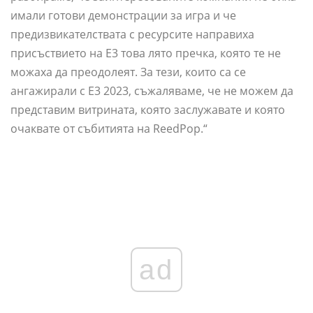
имали готови демонстрации за игра и че
предизвикателствата с ресурсите направиха
присъствието на E3 това лято пречка, която те не
можаха да преодолеят. За тези, които са се
ангажирали с E3 2023, съжаляваме, че не можем да
представим витрината, която заслужавате и която
очаквате от събитията на ReedPop.“
ad