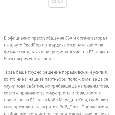
В официално прессъобщение ESA и организаторът
на шоуто ReedPop потвърдиха отмяната както на
физическата, така и на цифровата част на E3. И двете
бяха насрочени за юни.
„Това беше трудно решение поради всички усилия,
които ние и нашите партньори положихме, за да се
случи това събитие, но трябваше да направим това,
което е правилно за индустрията и това, което е
правилно за E3,“ каза Кайл Марсдън-Киш, глобален
вицепрезидент на игрите в РийдПоп. „Оценяваме и
разбираме, че заинтересованите компании не биха