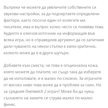
Въпреки че можете да увеличите собствените си
звукови настройки, за да подчертаете определени
фактори, както посочи един от колегите ми
писатели, има и въпрос колко често се появява това.
Аудиото е ключов източник на информация във
всяка игра, но е справедлив аргумент да се запитаме
дали чуването на някои стъпки е
като
критично,
колкото може да е в други шутъри.
Добавете към сместа, че това е опционална кожа,
която можете да платите, но също така да изберете
да не използвате, и е малко по-сложно. За играчите
от високо ниво това може да е проблем за скин. Но
за средния
Overwatch 2
играч? Може би да чуеш
съскането на змиите си струва малко по-малко
финес.