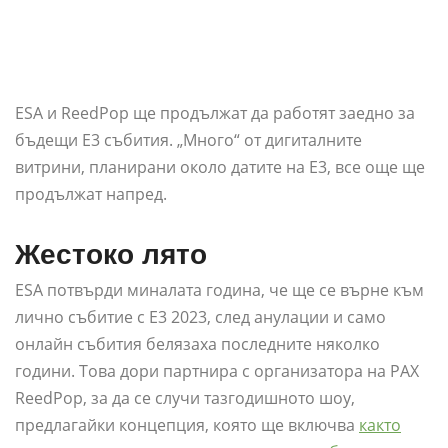
ESA и ReedPop ще продължат да работят заедно за
бъдещи E3 събития. „Много“ от дигиталните
витрини, планирани около датите на E3, все още ще
продължат напред.
Жестоко лято
ESA потвърди миналата година, че ще се върне към
лично събитие с E3 2023, след анулации и само
онлайн събития белязаха последните няколко
години. Това дори партнира с организатора на PAX
ReedPop, за да се случи тазгодишното шоу,
предлагайки концепция, която ще включва
както