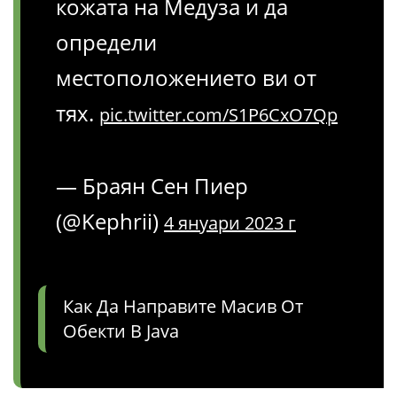
кожата на Медуза и да
определи
местоположението ви от
тях.
pic.twitter.com/S1P6CxO7Qp
— Браян Сен Пиер
(@Kephrii)
4 януари 2023 г
Как Да Направите Масив От
Обекти В Java