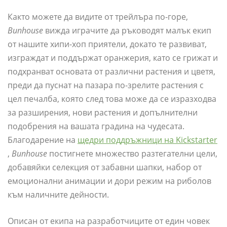
Както можете да видите от трейлъра по-горе,
Bunhouse
вижда играчите да ръководят малък екип
от нашите хипи-хоп приятели, докато те развиват,
изграждат и поддържат оранжерия, като се грижат и
подхранват основата от различни растения и цветя,
преди да пуснат на пазара по-зрелите растения с
цел печалба, която след това може да се изразходва
за разширения, нови растения и допълнителни
подобрения на вашата градина на чудесата.
Благодарение на
щедри поддръжници на Kickstarter
,
Bunhouse
постигнете множество разтегателни цели,
добавяйки селекция от забавни шапки, набор от
емоционални анимации и дори режим на риболов
към наличните дейности.
Описан от екипа на разработчиците от един човек