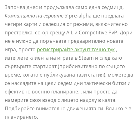
Започва днес и продължава само една седмица,
Компанията на героите 3
pre-alpha ще предлага
четири карти и селекция от режими, включително
престрелка, co-op срещу A.I. и Competitive PvP. Дори
не е нужно да поръчвате предварително новата
игра, просто
регистрирайте акаунт точно тук
,
изтеглете клиента на играта в Steam и след като
сървърите стартират (приблизително по същото
време, когато е публикувана тази статия), можете да
се насладите на цели седем дни тактически битки и
ефективно военно планиране... или просто да
намерите своя взвод с лицето надолу в калта.
Подбирайте внимателно движенията си. Всичко е в
планирането.