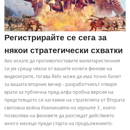
Регистрирайте се сега за
някои стратегически схватки
Ако искате да противопоставите милитаристичния
си ум срещу някои от вашите колеги фенове на
видеоигрите, тогава Relic може да има точно билет
за вашата вторник вечер - разработчикът отваря
врати за публична пред-алфа пробна версия на
предстоящото си заглавие на стратегията от Втората
световна война
Компанията на героите 3
, което
позволява на феновете да разгледат действието
много месеци преди старта на продължението.