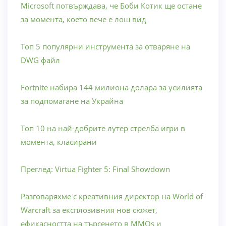
Microsoft потвърждава, че Боби Котик ще остане
за момента, което вече е лош вид
Топ 5 популярни инструмента за отваряне на
DWG файл
Fortnite набира 144 милиона долара за усилията
за подпомагане на Украйна
Топ 10 на най-добрите лутер стрелба игри в
момента, класирани
Преглед: Virtua Fighter 5: Final Showdown
Разговаряхме с креативния директор на World of
Warcraft за експлозивния нов сюжет,
ефикасността на търсенето в MMOs и