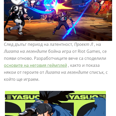
След дълъг период на латентност,
Проект Л
, на
Лигата на легендите
бойна игра от Riot Games, се
появи отново. Разработчиците вече са споделили
основите на неговия геймплей
, както и показа
някои от героите от
Лигата на легендите
списък, с
който ще играем.