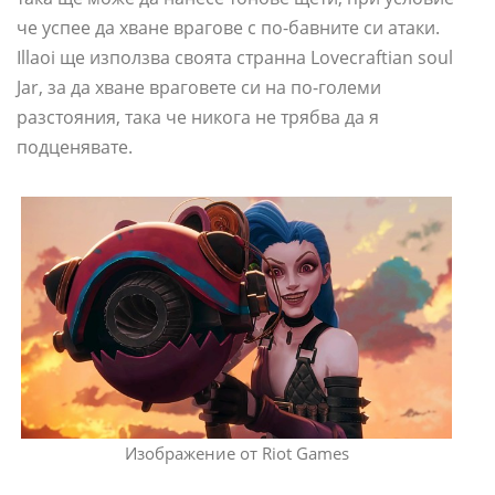
че успее да хване врагове с по-бавните си атаки.
Illaoi ще използва своята странна Lovecraftian soul
Jar, за да хване враговете си на по-големи
разстояния, така че никога не трябва да я
подценявате.
Изображение от Riot Games