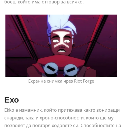
боец, който има отговор за всичко.
Екранна снимка чрез Riot Forge
Ехо
Ekko е измамник, който притежава както зониращи
снаряди, така и хроно-способности, които ще му
позволят да повтаря ходовете си. Способностите на