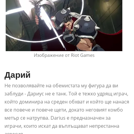
Изображение от Riot Games
Дарий
Не позволявайте на обемистата му фигура да ви
заблуди - Дариус не е танк. Той е тежко удрящ играч,
който доминира на среден обхват и който ще нанася
все повече и повече щети, докато неговият комбо
метър се натрупва. Darius е предназначен за
играчи, които искат да въплъщават непрестанна
агресия.