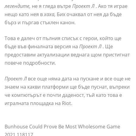
легендите,
не я гледа вътре
Проект Л
. Ако тя играе
нещо като нея в
хаха,
Бих очаквал от нея да бъде
бърз и пъргав стъклен канон.
Това е далеч от пълния списък с герои, който ще
бъде във финалната версия на
Проект Л
. Ще
предоставим актуализации веднага щом пристигнат
повече подробности.
Проект Л
все още няма дата на пускане и все още не
знаем на какви платформи ще бъде пуснат, въпреки
че компютърът е почти даденост, тъй като това е
игралната площадка на Riot.
Bunhouse Could Prove Be Most Wholesome Game
2021 118117