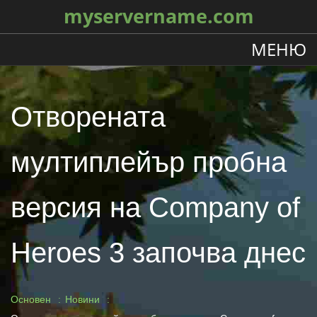
myservername.com
МЕНЮ
Отворената
мултиплейър пробна
версия на Company of
Heroes 3 започва днес
Основен
Новини