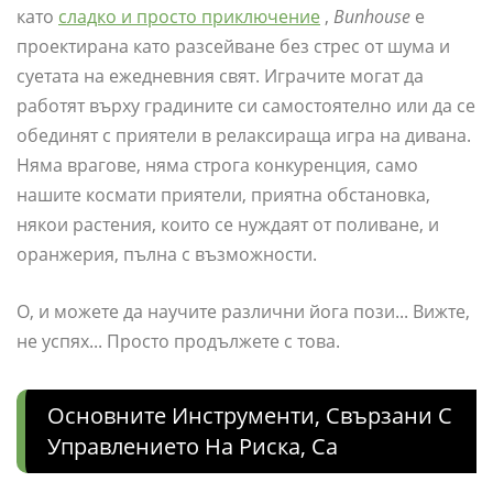
като
сладко и просто приключение
,
Bunhouse
е
проектирана като разсейване без стрес от шума и
суетата на ежедневния свят. Играчите могат да
работят върху градините си самостоятелно или да се
обединят с приятели в релаксираща игра на дивана.
Няма врагове, няма строга конкуренция, само
нашите космати приятели, приятна обстановка,
някои растения, които се нуждаят от поливане, и
оранжерия, пълна с възможности.
О, и можете да научите различни йога пози... Вижте,
не успях... Просто продължете с това.
Основните Инструменти, Свързани С
Управлението На Риска, Са