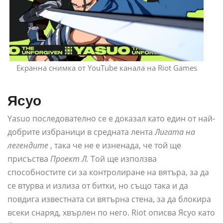
Екранна снимка от YouTube канала на Riot Games
Ясуо
Yasuo последователно се е доказал като един от най-
добрите избраници в средната лента
Лигата на
легендите
, така че не е изненада, че той ще
присъства
Проект Л.
Той ще използва
способностите си за контролиране на вятъра, за да
се втурва и излиза от битки, но също така и да
повдига известната си вятърна стена, за да блокира
всеки снаряд, хвърлен по него. Riot описва Ясуо като