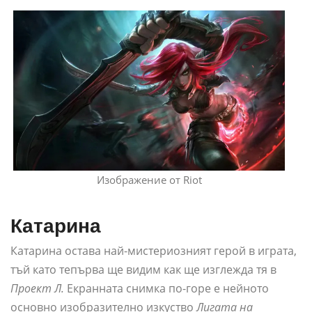
Изображение от Riot
Катарина
Катарина остава най-мистериозният герой в играта,
тъй като тепърва ще видим как ще изглежда тя в
Проект Л.
Екранната снимка по-горе е нейното
основно изобразително изкуство
Лигата на