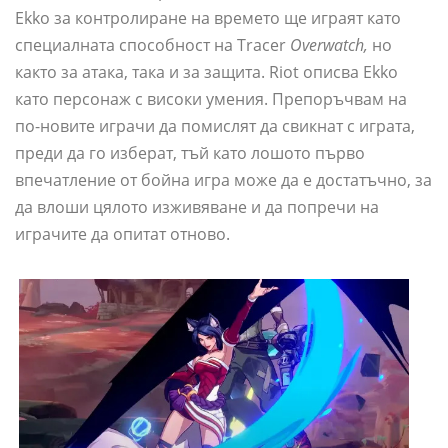
Ekko за контролиране на времето ще играят като
специалната способност на Tracer
Overwatch,
но
както за атака, така и за защита. Riot описва Ekko
като персонаж с високи умения. Препоръчвам на
по-новите играчи да помислят да свикнат с играта,
преди да го изберат, тъй като лошото първо
впечатление от бойна игра може да е достатъчно, за
да влоши цялото изживяване и да попречи на
играчите да опитат отново.