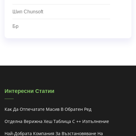
Шип Chunsoft
Бр
Интересни Статии
Как Да Отпечатате Масив В Обратен Ред
Отделна Верижна Хеш Таблица C ++ Изпълнение
Най-Добрата Компания За Възстановяване На