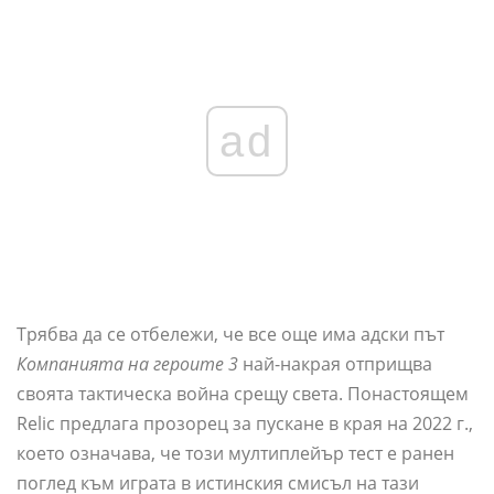
ad
Трябва да се отбележи, че все още има адски път
Компанията на героите 3
най-накрая отприщва
своята тактическа война срещу света. Понастоящем
Relic предлага прозорец за пускане в края на 2022 г.,
което означава, че този мултиплейър тест е ранен
поглед към играта в истинския смисъл на тази