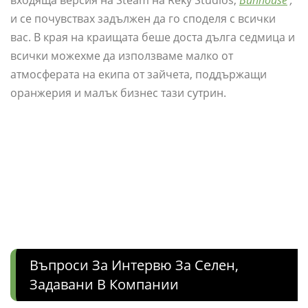
входяща версия на Steam на Reky Studios,
Bunhouse
,
и се почувствах задължен да го споделя с всички
вас. В края на краищата беше доста дълга седмица и
всички можехме да използваме малко от
атмосферата на екипа от зайчета, поддържащи
оранжерия и малък бизнес тази сутрин.
Въпроси За Интервю За Селен,
Задавани В Компании