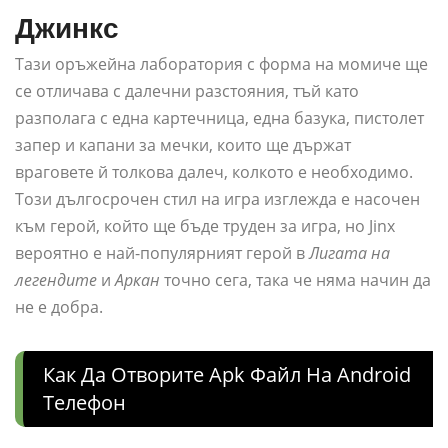
Джинкс
Тази оръжейна лаборатория с форма на момиче ще
се отличава с далечни разстояния, тъй като
разполага с една картечница, една базука, пистолет
запер и капани за мечки, които ще държат
враговете й толкова далеч, колкото е необходимо.
Този дългосрочен стил на игра изглежда е насочен
към герой, който ще бъде труден за игра, но Jinx
вероятно е най-популярният герой в
Лигата на
легендите
и
Аркан
точно сега, така че няма начин да
не е добра.
Как Да Отворите Apk Файл На Android
Телефон