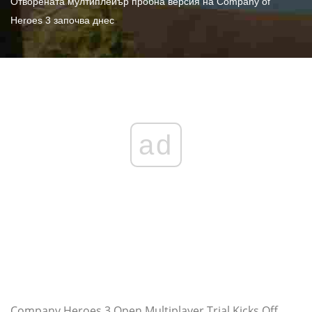
Отворената мултиплейър пробна версия на Company of
Heroes 3 започва днес
ad
Company Heroes 3 Open Multiplayer Trial Kicks Off