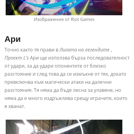
Изображение от Riot Games
Ари
Точно както тя прави в
Лигата на легендите
,
Проект L's
Ари ще използва бърза последователност
от удари, за да удари опонентите от близко
разстояние и след това да се измъкне от тях, докато
превключва към магически атаки на далечни
разстояния. Тя няма да бъде лесна за улавяне, но
няма да е много издръжлива срещу играчите, които
я хванат.