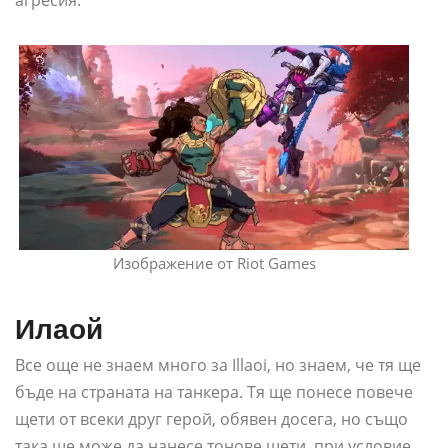
Изображение от Riot Games
Илаой
Все още не знаем много за Illaoi, но знаем, че тя ще
бъде на страната на танкера. Тя ще понесе повече
щети от всеки друг герой, обявен досега, но също
така ще може да нанесе тонове щети, при условие