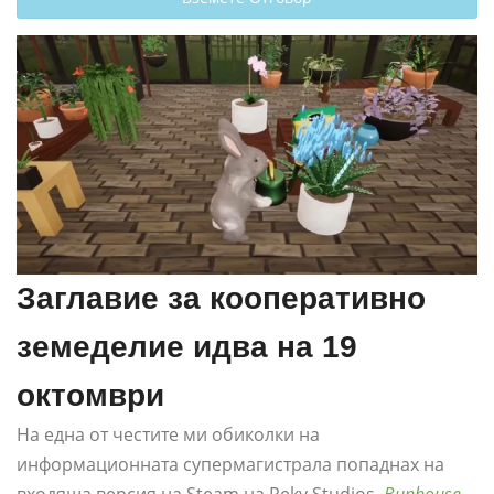
Заглавие за кооперативно
земеделие идва на 19
октомври
На една от честите ми обиколки на
информационната супермагистрала попаднах на