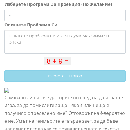
Изберете Програма За Проекция (По Желание)
Опишете Проблема Си
Вземете Отговор
Случвало ли ви се е да спрете по средата да играете
игра, за да помислите защо някой или нещо е
получило определено име? Отговорът най-вероятно
е не. Умът на геймърите е твърде зает, за да бъде
нападнат от това как се появяват нещата и текстът