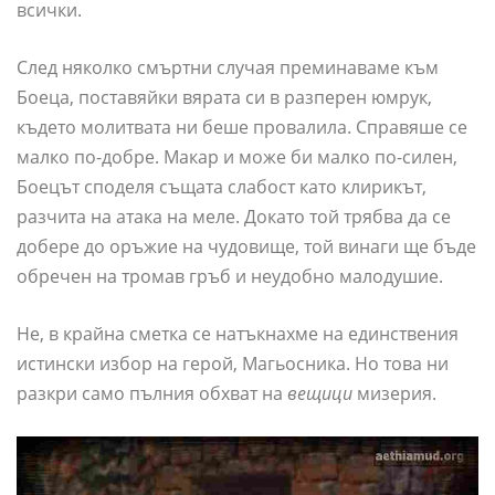
всички.
След няколко смъртни случая преминаваме към
Боеца, поставяйки вярата си в разперен юмрук,
където молитвата ни беше провалила. Справяше се
малко по-добре. Макар и може би малко по-силен,
Боецът споделя същата слабост като клирикът,
разчита на атака на меле. Докато той трябва да се
добере до оръжие на чудовище, той винаги ще бъде
обречен на тромав гръб и неудобно малодушие.
Не, в крайна сметка се натъкнахме на единствения
истински избор на герой, Магьосника. Но това ни
разкри само пълния обхват на
вещици
мизерия.