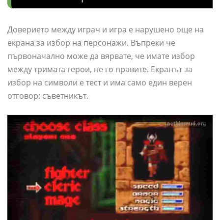
Доверието между играч и игра е нарушено още на
екрана за избор на персонажи. Въпреки че
първоначално може да вярвате, че имате избор
между тримата герои, не го правите. Екранът за
избор на символи е тест и има само един верен
отговор: съветникът.