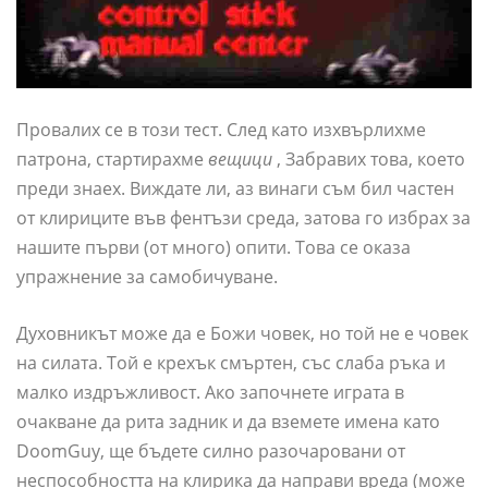
Провалих се в този тест. След като изхвърлихме
патрона, стартирахме
вещици
, Забравих това, което
преди знаех. Виждате ли, аз винаги съм бил частен
от клириците във фентъзи среда, затова го избрах за
нашите първи (от много) опити. Това се оказа
упражнение за самобичуване.
Духовникът може да е Божи човек, но той не е човек
на силата. Той е крехък смъртен, със слаба ръка и
малко издръжливост. Ако започнете играта в
очакване да рита задник и да вземете имена като
DoomGuy, ще бъдете силно разочаровани от
неспособността на клирика да направи вреда (може