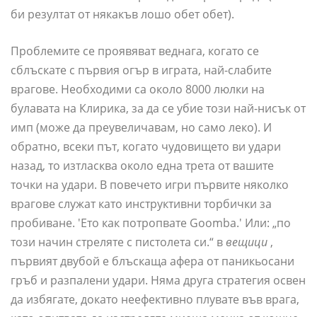
би резултат от някакъв лошо обет обет).
Проблемите се проявяват веднага, когато се
сблъскате с първия огър в играта, най-слабите
врагове. Необходими са около 8000 люлки на
булавата на Клирика, за да се убие този най-нисък от
имп (може да преувеличавам, но само леко). И
обратно, всеки път, когато чудовището ви удари
назад, то изтласква около една трета от вашите
точки на удари. В повечето игри първите няколко
врагове служат като инструктивни торбички за
пробиване. 'Ето как потропвате Goomba.' Или: „по
този начин стреляте с пистолета си.“ в
вещици
,
първият двубой е блъскаща афера от паникьосани
гръб и разпалени удари. Няма друга стратегия освен
да избягате, докато неефективно плувате във врага,