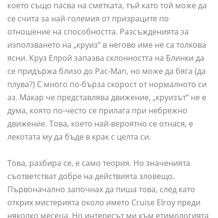
което също пасва на сметката, тъй като той може да
се счита за най-големия от призраците по
отношение на способността. Разсъжденията за
използването на „круиз“ в негово име не са толкова
ясни. Круз Елрой запазва склонността на Блинки да
се придържа близо до Pac-Man, но може да бяга (да
плува?) С много по-бърза скорост от нормалното си
аз. Макар че представлява движение, „круизът“ не е
дума, която по-често се прилага при небрежно
движение. Това, което най-вероятно се отнася, е
лекотата му да бъде в крак с целта си.
Това, разбира се, е само теория. Но значенията
съответстват добре на действията зловещо.
Първоначално започнах да пиша това, след като
открих мистерията около името Cruise Elroy преди
няколко месеца. Но интересът ми към етимологията