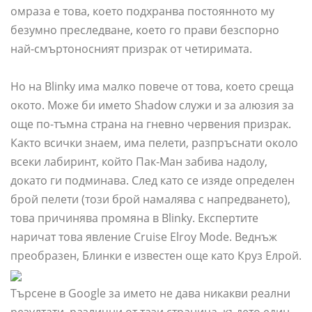
омраза е това, което подхранва постоянното му
безумно преследване, което го прави безспорно
най-смъртоносният призрак от четиримата.
Но на Blinky има малко повече от това, което среща
окото. Може би името Shadow служи и за алюзия за
още по-тъмна страна на гневно червения призрак.
Както всички знаем, има пелети, разпръснати около
всеки лабиринт, който Пак-Ман забива надолу,
докато ги подминава. След като се изяде определен
брой пелети (този брой намалява с напредването),
това причинява промяна в Blinky. Експертите
наричат ​​това явление Cruise Elroy Mode. Веднъж
преобразен, Блинки е известен още като Круз Елрой.
Търсене в Google за името не дава никакви реални