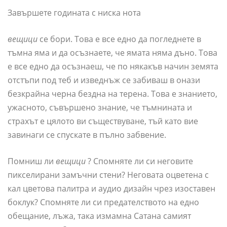
Завършете годината с ниска нота
вещици
се бори. Това е все едно да погледнете в
тъмна яма и да осъзнаете, че ямата няма дъно. Това
е все едно да осъзнаеш, че по някакъв начин земята
отстъпи под теб и изведнъж се забиваш в онази
безкрайна черна бездна на терена. Това е знанието,
ужасното, съвършено знание, че тъмнината и
страхът е цялото ви съществуване, тъй като вие
завинаги се спускате в пълно забвение.
Помниш ли
вещици
? Спомняте ли си неговите
пикселирани замъчни стени? Неговата оцветена с
кал цветова палитра и аудио дизайн чрез изоставен
боклук? Спомняте ли си предателството на едно
обещание, лъжа, така измамна Сатана самият