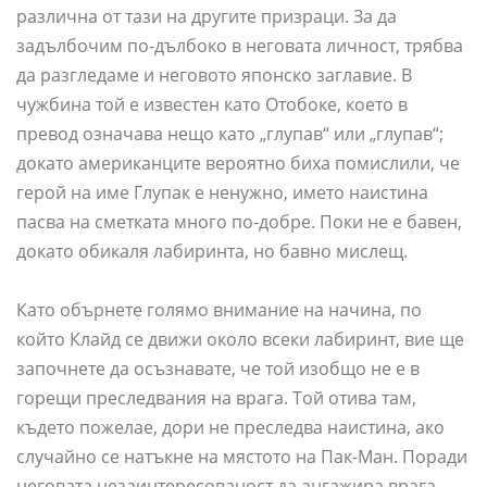
различна от тази на другите призраци. За да
задълбочим по-дълбоко в неговата личност, трябва
да разгледаме и неговото японско заглавие. В
чужбина той е известен като Отобоке, което в
превод означава нещо като „глупав“ или „глупав“;
докато американците вероятно биха помислили, че
герой на име Глупак е ненужно, името наистина
пасва на сметката много по-добре. Поки не е бавен,
докато обикаля лабиринта, но бавно мислещ.
Като обърнете голямо внимание на начина, по
който Клайд се движи около всеки лабиринт, вие ще
започнете да осъзнавате, че той изобщо не е в
горещи преследвания на врага. Той отива там,
където пожелае, дори не преследва наистина, ако
случайно се натъкне на мястото на Пак-Ман. Поради
неговата незаинтересованост да ангажира врага,