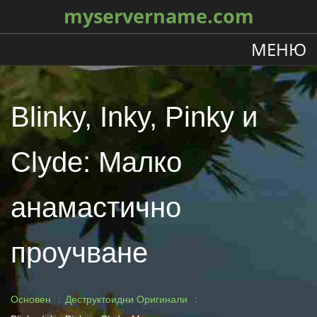
myservername.com
МЕНЮ
Blinky, Inky, Pinky и
Clyde: Малко
анамастично
проучване
Основен
Деструктоидни Оригинали