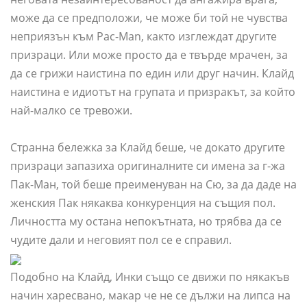
може да се предположи, че може би той не чувства
неприязън към Pac-Man, както изглеждат другите
призраци. Или може просто да е твърде мрачен, за
да се грижи наистина по един или друг начин. Клайд
наистина е идиотът на групата и призракът, за който
най-малко се тревожи.
Странна бележка за Клайд беше, че докато другите
призраци запазиха оригиналните си имена за г-жа
Пак-Ман, той беше преименуван на Сю, за да даде на
женския Пак някаква конкуренция на същия пол.
Личността му остана непокътната, но трябва да се
чудите дали и неговият пол се е справил.
Подобно на Клайд, Инки също се движи по някакъв
начин харесвано, макар че не се дължи на липса на