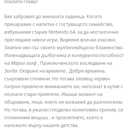
поклати глава?
Бях забравил до миналата седмица. Когато
прекарахме с напитки с гостуващото семейство,
избухнахме стария Nintendo 64, за да носталгично
прегледаме някои игри. Видяхме всички класики.
Златно око
със своето мултиплейърско блаженство.
Изненадващата дълбочина и конкурентоспособност
на
Марио голф
, Приключенското изследване на
Зелда: Окарина на времето
, Добри времена,
съкровени спомени. Но тогава зловещ червен
патрон привлече вниманието ни, непознат в кутия с
познати стари приятели. Имаше момент на
объркване, лице, което не можахме да разположим.
Но тогава, в ужасен споделен колективен прилив, си
спомнихме
вещици
, и проклятието, което е
наложило върху нашите детства.