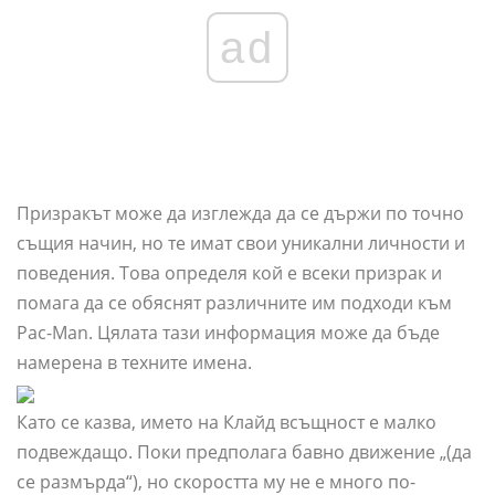
ad
Призракът може да изглежда да се държи по точно
същия начин, но те имат свои уникални личности и
поведения. Това определя кой е всеки призрак и
помага да се обяснят различните им подходи към
Pac-Man. Цялата тази информация може да бъде
намерена в техните имена.
Като се казва, името на Клайд всъщност е малко
подвеждащо. Поки предполага бавно движение „(да
се размърда“), но скоростта му не е много по-