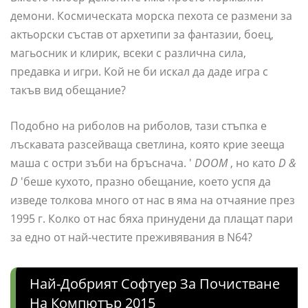
демони. Космическата морска пехота се размени за
актьорски състав от архетипи за фантазии, боец,
магьосник и клирик, всеки с различна сила,
предавка и игри. Кой не би искал да даде игра с
такъв вид обещание?
Подобно на риболов на риболов, тази стъпка е
лъскавата разсейваща светлина, която крие зееща
маша с остри зъби на бръснача. '
DOOM
, но като
D &
D
'беше кухото, празно обещание, което успя да
изведе толкова много от нас в яма на отчаяние през
1995 г. Колко от нас бяха принудени да плащат пари
за едно от най-честите преживявания в N64?
Най-Добрият Софтуер За Почистване
На Компютър 2015