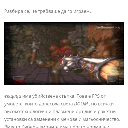
Разбира се, че трябваше да го играем.
вещици
има убийствена стъпка. Това е FPS от
умовете, които донесоха света
DOOM
, но всички
високотехнологични плазмени оръдия и ракетни
установки са заменени с мечове и магьосничество.
Вместо Кибер-демоните има просто нормални