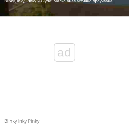
Blinky, Inky, Pinky и Clyde: Малко анамастично проучване
ad
Blinky Inky Pinky