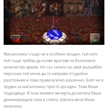
Магьосникът също не е особено мощен, тъй като
той също трябва да кълве врагове за болезнено
количество време. Но със силата на своя вълшебен
персонал той може да го направи от удобно
разстояние и това прави всичко различно. Боят не е
труден за магьосника, просто досаден. Това беше
подходящо. В този момент вечерта досиетата беше
доминиращата сила в стаята. Шегата вече беше
износена.