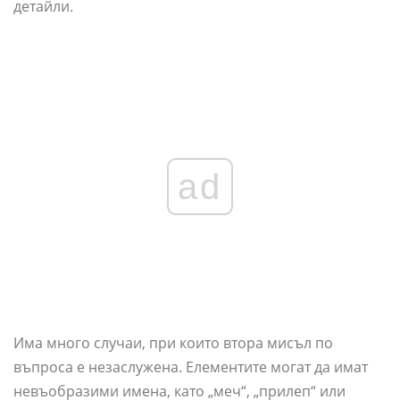
детайли.
ad
Има много случаи, при които втора мисъл по
въпроса е незаслужена. Елементите могат да имат
невъобразими имена, като „меч“, „прилеп“ или