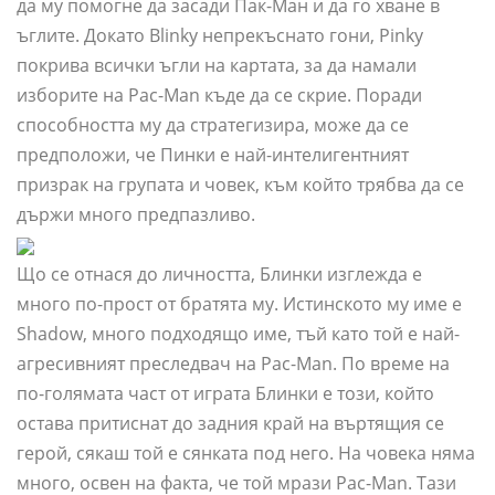
да му помогне да засади Пак-Ман и да го хване в
ъглите. Докато Blinky непрекъснато гони, Pinky
покрива всички ъгли на картата, за да намали
изборите на Pac-Man къде да се скрие. Поради
способността му да стратегизира, може да се
предположи, че Пинки е най-интелигентният
призрак на групата и човек, към който трябва да се
държи много предпазливо.
Що се отнася до личността, Блинки изглежда е
много по-прост от братята му. Истинското му име е
Shadow, много подходящо име, тъй като той е най-
агресивният преследвач на Pac-Man. По време на
по-голямата част от играта Блинки е този, който
остава притиснат до задния край на въртящия се
герой, сякаш той е сянката под него. На човека няма
много, освен на факта, че той мрази Pac-Man. Тази