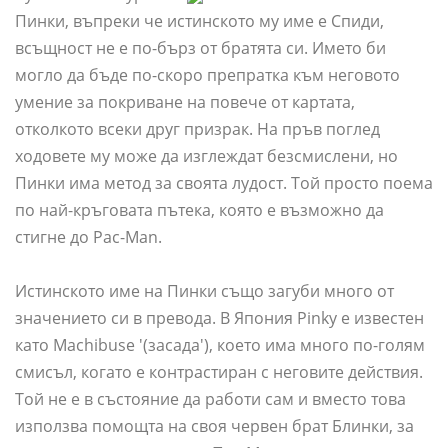
Пинки, въпреки че истинското му име е Спиди,
всъщност не е по-бърз от братята си. Името би
могло да бъде по-скоро препратка към неговото
умение за покриване на повече от картата,
отколкото всеки друг призрак. На пръв поглед
ходовете му може да изглеждат безсмислени, но
Пинки има метод за своята лудост. Той просто поема
по най-кръговата пътека, която е възможно да
стигне до Pac-Man.
Истинското име на Пинки също загуби много от
значението си в превода. В Япония Pinky е известен
като Machibuse '(засада'), което има много по-голям
смисъл, когато е контрастиран с неговите действия.
Той не е в състояние да работи сам и вместо това
използва помощта на своя червен брат Блинки, за