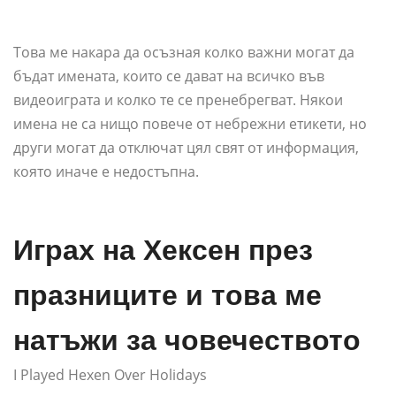
Това ме накара да осъзная колко важни могат да
бъдат имената, които се дават на всичко във
видеоиграта и колко те се пренебрегват. Някои
имена не са нищо повече от небрежни етикети, но
други могат да отключат цял ​​свят от информация,
която иначе е недостъпна.
Играх на Хексен през
празниците и това ме
натъжи за човечеството
I Played Hexen Over Holidays