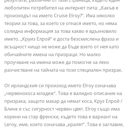
резултати, различни от тази страница, където един
любопитен потребител на интернет пита: „Какъв е
произходът на името Cruise Elroy?“. Има няколко
теории за това, за което се отнася името, но няма
солидна информация за това какво е вдъхновило
името. „Круиз Елрой“ е доста безсмислена фраза и
всъщност нищо не може да бъде взето от нея като
обичайните имена на призраци. Но малко
проучване на имена може да помогне за леко
разчистване на тайната на този специален призрак.
От ирландския си произход името Elroy означава
„червенокоса младеж“. Това е валидно описание на
призрака, защото макар да нямат коса, Круз Елрой /
Блинк е със сигурност червен цвят. Elroy също има
корени на стар френски, където това е вариант на
Leroy, име, което означава „кралят“. Това е заглавие,