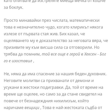
като опитвате да изстреляте миеща мечка от кошче
за боклук.
Просто минавайки през числата, математически
това е незначително чудо, когато клирикът някога
излезе от първата стая жив. Бих казал, че
оцеляването му е доказателство за неговата вяра, че
призивите му към висша сила са отговорили. Но
трябва да помним,
той все още е герой в Хексен - Бог
го е изоставил
,
Не, няма да има спасение за нашия беден духовник.
Неговите молитви са прихванати от демони и
усукани в жестоки подигравки. Да, той от време на
време ще оцелее, но само за да стане свидетел на
повече от безнадеждния нихилизъм, който
наричаме
вещици
, Това е най-жестоката съдба от