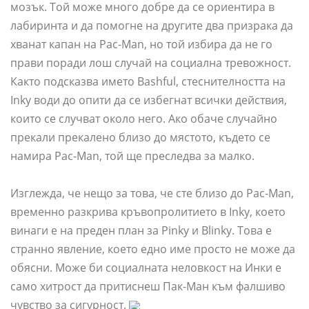
мозък. Той може много добре да се ориентира в
лабиринта и да помогне на другите два призрака да
хванат капан на Pac-Man, но той избира да не го
прави поради лош случай на социална тревожност.
Както подсказва името Bashful, стеснителността на
Inky води до опити да се избегнат всички действия,
които се случват около него. Ако обаче случайно
прекали прекалено близо до мястото, където се
намира Pac-Man, той ще преследва за малко.
Изглежда, че нещо за това, че сте близо до Pac-Man,
временно разкрива кръвопролитието в Inky, което
винаги е на преден план за Pinky и Blinky. Това е
странно явление, което едно име просто не може да
обясни. Може би социалната неловкост на Инки е
само хитрост да притиснеш Пак-Ман към фалшиво
чувство за сигурност.