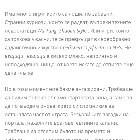
Има много игри, които са лоши, но забавни.
Странни куриози, които се радват, въпреки техните
недостатъци
Wu-Tang: Shaolin Style
, Или игри, които
са толкова ужасни, те се превръщат в своеобразно
дадаистично изкуство
Сребърен сърфист
на NES. Не
вещици
,
вещици
е кисело мляко, неприятно и
неподходящо, нищо, от което искате да отпиете още
една глътка.
Но в този момент ние бяхме ангажирани. Трябваше
да видим повече от само стартовата зона, а само за
да потвърдим онова, което си спомнихме за
останалата част от играта. Безкрайните загадки на
портала, нахалните врагове, евтините капани.
Трябваше да отлепим булото на времето и
забравата, за да оценим истински какво
вещици