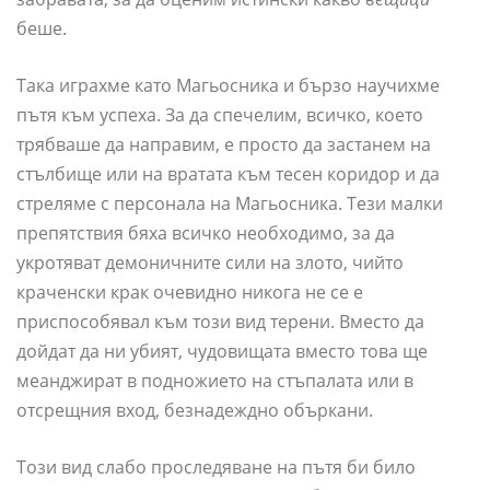
беше.
Така играхме като Магьосника и бързо научихме
пътя към успеха. За да спечелим, всичко, което
трябваше да направим, е просто да застанем на
стълбище или на вратата към тесен коридор и да
стреляме с персонала на Магьосника. Тези малки
препятствия бяха всичко необходимо, за да
укротяват демоничните сили на злото, чийто
краченски крак очевидно никога не се е
приспособявал към този вид терени. Вместо да
дойдат да ни убият, чудовищата вместо това ще
меанджират в подножието на стъпалата или в
отсрещния вход, безнадеждно объркани.
Този вид слабо проследяване на пътя би било