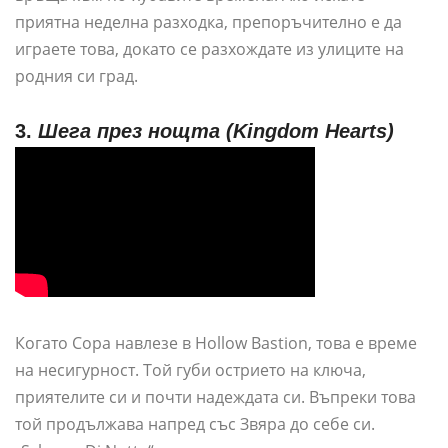
приятна неделна разходка, препоръчително е да
играете това, докато се разхождате из улиците на
родния си град.
3.
Шега през нощта (Kingdom Hearts)
Когато Сора навлезе в Hollow Bastion, това е време
на несигурност. Той губи острието на ключа,
приятелите си и почти надеждата си. Въпреки това
той продължава напред със Звяра до себе си.