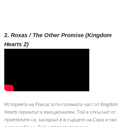
2.
Roxas / The Other Promise (Kingdom
Hearts 2)
Историята на Роксас в по-голямата част от
Kingdom
Hearts
сериалът е емоционален. Той е откъснат от
приятелите си, заседнал е в сърцето на Сора и таи