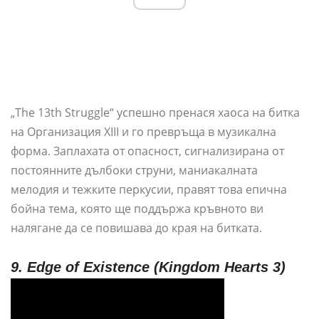
„The 13th Struggle“ успешно пренася хаоса на битка
на Организация XIII и го превръща в музикална
форма. Заплахата от опасност, сигнализирана от
постоянните дълбоки струни, маниакалната
мелодия и тежките перкусии, правят това епична
бойна тема, която ще поддържа кръвното ви
налягане да се повишава до края на битката.
9. Edge of Existence (Kingdom Hearts 3)