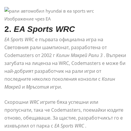
Изображение чрез EA
2.
EA Sports WRC
EA Sports WRC
е първата официална игра на
Световния рали шампионат, разработена от
Codemasters от 2002 г
Колин Макрей Рали 3
. Въпреки
загубата на лиценза на WRC, Codemasters е може би
най-добрият разработчик на рали игри от
последните няколко поколения конзоли с
Колин
Макрей
и
Мръсотия
игри.
Скорошни
WRC
игрите бяха успешни или
пропуснати, така че Codemasters, поемайки юздите
отново, обещаваше. За щастие, разработчикът го е
изхвърлил от парка с
EA Sports WRC
.