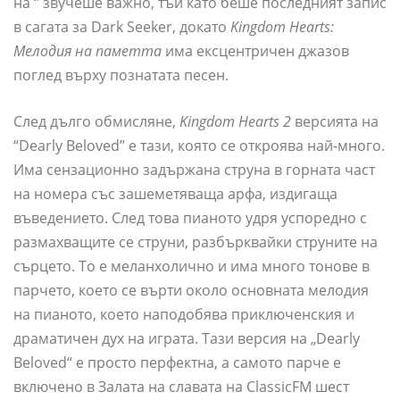
на ‘’ звучеше важно, тъй като беше последният запис
в сагата за Dark Seeker, докато
Kingdom Hearts:
Мелодия на паметта
има ексцентричен джазов
поглед върху познатата песен.
След дълго обмисляне,
Kingdom Hearts 2
версията на
“Dearly Beloved” е тази, която се откроява най-много.
Има сензационно задържана струна в горната част
на номера със зашеметяваща арфа, издигаща
въведението. След това пианото удря успоредно с
размахващите се струни, разбърквайки струните на
сърцето. То е меланхолично и има много тонове в
парчето, което се върти около основната мелодия
на пианото, което наподобява приключенския и
драматичен дух на играта. Тази версия на „Dearly
Beloved“ е просто перфектна, а самото парче е
включено в Залата на славата на ClassicFM шест