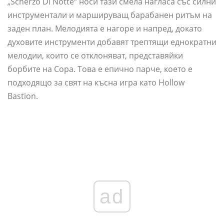
„Scherzo Di Notte“ носи тази смела нагласа със силни
инструментали и маршируващ барабанен ритъм на
заден план. Мелодията е нагоре и напред, докато
духовите инструменти добавят трептящи еднократни
мелодии, които се отклоняват, представяйки
борбите на Сора. Това е епично парче, което е
подходящо за свят на късна игра като Hollow
Bastion.
ad