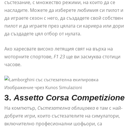
състезание, с множество режими, на които да се
насладите. Можете да изберете любимия си пилот и
да играете сезон с него, да създадете свой собствен
пилот и да играете през цялата си кариера или дори
да създадете цял отбор от нулата.
Ако харесвате високо летящия свят на върха на
моторните спортове,
F1 23
ще ви засмуква стотици
часове.
Изображение чрез Kunos Simulazioni
3.
Assetto Corsa Competizione
На компютър,
Състезателна облицовка
е там с най-
добрите игри, които състезателите на симулатори,
включително професионални шофьори, са