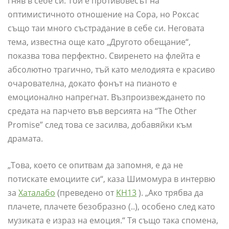
гняв в себе си. Той е противовесът на
оптимистичното отношение на Сора, но Роксас
също таи много състрадание в себе си. Неговата
тема, известна още като „Другото обещание“,
показва това перфектно. Свиренето на флейта е
абсолютно трагично, тъй като мелодията е красиво
очарователна, докато фонът на пианото е
емоционално напрегнат. Възпроизвеждането по
средата на парчето във версията на “The Other
Promise” след това се засилва, добавяйки към
драмата.
„Това, което се опитвам да запомня, е да не
потискате емоциите си“, каза Шимомура в интервю
за
Хаталабо
(преведено от
KH13
). „Ако трябва да
плачете, плачете безобразно (..), особено след като
музиката е израз на емоция.“ Тя също така спомена,