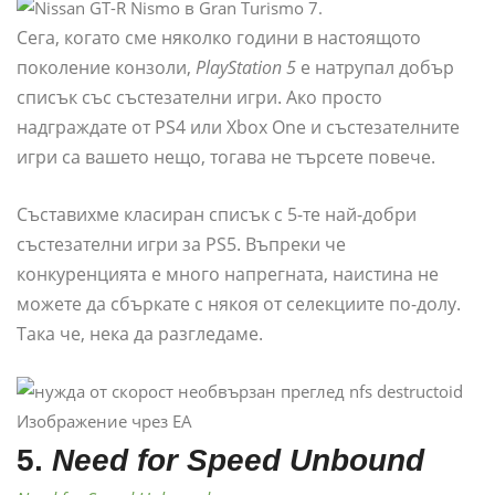
Сега, когато сме няколко години в настоящото
поколение конзоли,
PlayStation 5
е натрупал добър
списък със състезателни игри. Ако просто
надграждате от PS4 или Xbox One и състезателните
игри са вашето нещо, тогава не търсете повече.
Съставихме класиран списък с 5-те най-добри
състезателни игри за PS5. Въпреки че
конкуренцията е много напрегната, наистина не
можете да сбъркате с някоя от селекциите по-долу.
Така че, нека да разгледаме.
Изображение чрез EA
5.
Need for Speed ​​Unbound