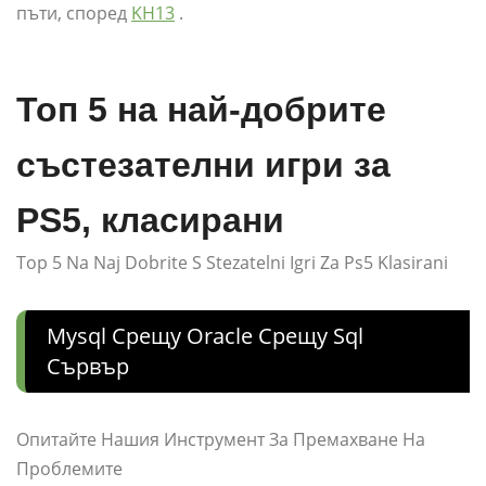
пъти, според
KH13
.
Топ 5 на най-добрите
състезателни игри за
PS5, класирани
Top 5 Na Naj Dobrite S Stezatelni Igri Za Ps5 Klasirani
Mysql Срещу Oracle Срещу Sql
Сървър
Опитайте Нашия Инструмент За Премахване На
Проблемите