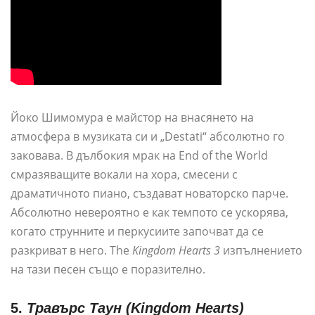
Йоко Шимомура е майстор на внасянето на
атмосфера в музиката си и „Destati“ абсолютно го
заковава. В дълбокия мрак на End of the World
смразяващите вокали на хора, смесени с
драматичното пиано, създават новаторско парче.
Абсолютно невероятно е как темпото се ускорява,
когато струнните и перкусиите започват да се
разкриват в него. The
Kingdom Hearts 3
изпълнението
на тази песен също е поразително.
5.
Травърс Таун (Kingdom Hearts)