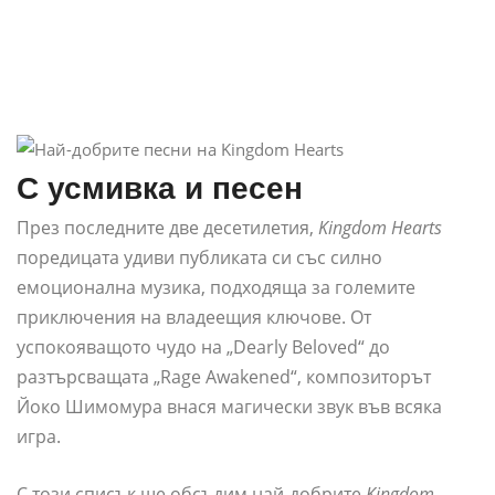
С усмивка и песен
През последните две десетилетия,
Kingdom Hearts
поредицата удиви публиката си със силно
емоционална музика, подходяща за големите
приключения на владеещия ключове. От
успокояващото чудо на „Dearly Beloved“ до
разтърсващата „Rage Awakened“, композиторът
Йоко Шимомура внася магически звук във всяка
игра.
С този списък ще обсъдим най-добрите
Kingdom