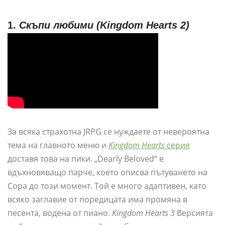
1.
Скъпи любими (Kingdom Hearts 2)
За всяка страхотна JRPG се нуждаете от невероятна
тема на главното меню и
Kingdom Hearts
серия
доставя това на пики. „Dearly Beloved“ е
вдъхновяващо парче, което описва пътуването на
Сора до този момент. Той е много адаптивен, като
всяко заглавие от поредицата има промяна в
песента, водена от пиано.
Kingdom Hearts 3
Версията