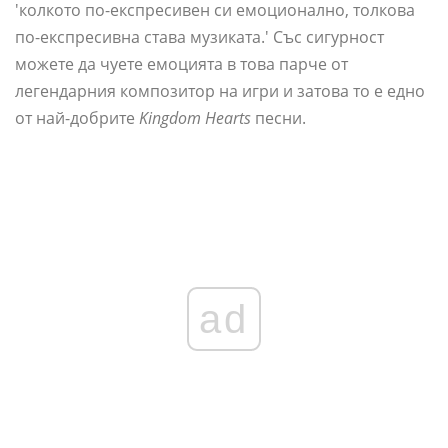
'колкото по-експресивен си емоционално, толкова
по-експресивна става музиката.' Със сигурност
можете да чуете емоцията в това парче от
легендарния композитор на игри и затова то е едно
от най-добрите
Kingdom Hearts
песни.
ad