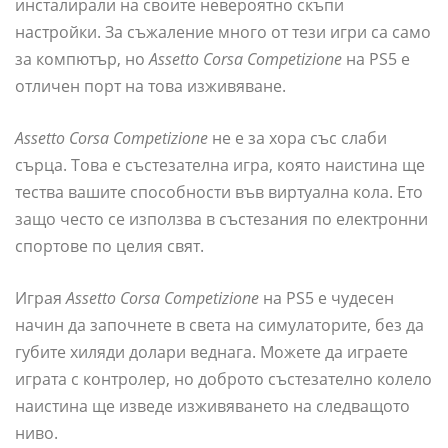
инсталирали на своите невероятно скъпи
настройки. За съжаление много от тези игри са само
за компютър, но
Assetto Corsa Competizione
на PS5 е
отличен порт на това изживяване.
Assetto Corsa Competizione
не е за хора със слаби
сърца. Това е състезателна игра, която наистина ще
тества вашите способности във виртуална кола. Ето
защо често се използва в състезания по електронни
спортове по целия свят.
Играя
Assetto Corsa Competizione
на PS5 е чудесен
начин да започнете в света на симулаторите, без да
губите хиляди долари веднага. Можете да играете
играта с контролер, но доброто състезателно колело
наистина ще изведе изживяването на следващото
ниво.