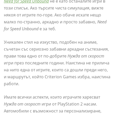
Need for Speed ​​Unbound
не е като останалите игри в
този списък. Ако търсите чиста симулация, вижте
някоя от игрите по-горе. Ако обаче искате нещо
малко по-странно, аркадно и просто забавно,
Need
for Speed ​​Unbound
е за теб.
Уникален стил на изкуство, подобен на аниме,
съчетан със сериозно забавни аркадни състезания,
прави това едно от по-добрите
Нужда от скорост
игри през последните години. Наистина не прилича
на нито една от игрите, които са дошли преди него,
и маршрутът, който Criterion Games избра, наистина
работи.
Имате всички аспекти, които играчите харесват
Нужда от скорост
игри от PlayStation 2 насам.
Автомобили с възможност за персонализиране,