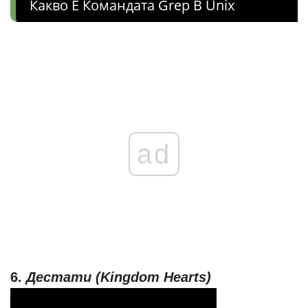
Какво Е Командата Grep В Unix
ad
6.
Дестати (Kingdom Hearts)