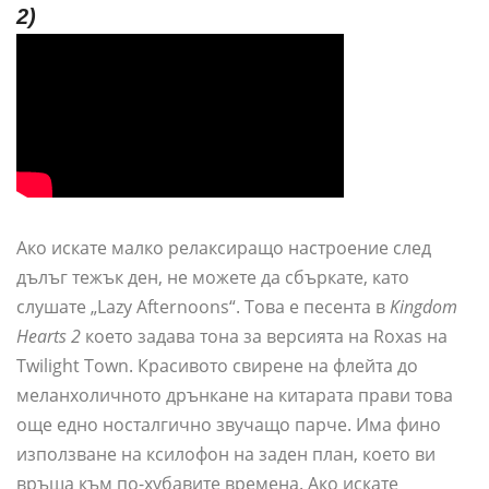
2)
Ако искате малко релаксиращо настроение след
дълъг тежък ден, не можете да сбъркате, като
слушате „Lazy Afternoons“. Това е песента в
Kingdom
Hearts 2
което задава тона за версията на Roxas на
Twilight Town. Красивото свирене на флейта до
меланхоличното дрънкане на китарата прави това
още едно носталгично звучащо парче. Има фино
използване на ксилофон на заден план, което ви
връща към по-хубавите времена. Ако искате