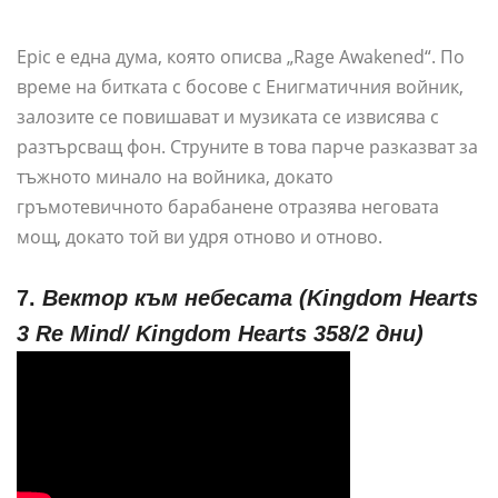
Epic е една дума, която описва „Rage Awakened“. По
време на битката с босове с Енигматичния войник,
залозите се повишават и музиката се извисява с
разтърсващ фон. Струните в това парче разказват за
тъжното минало на войника, докато
гръмотевичното барабанене отразява неговата
мощ, докато той ви удря отново и отново.
7.
Вектор към небесата (Kingdom Hearts
3 Re Mind/ Kingdom Hearts 358/2 дни)