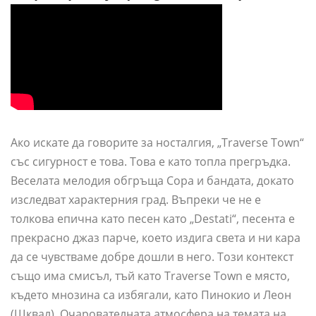
Ако искате да говорите за носталгия, „Traverse Town“
със сигурност е това. Това е като топла прегръдка.
Веселата мелодия обгръща Сора и бандата, докато
изследват характерния град. Въпреки че не е
толкова епична като песен като „Destati“, песента е
прекрасно джаз парче, което издига света и ни кара
да се чувстваме добре дошли в него. Този контекст
също има смисъл, тъй като Traverse Town е място,
където мнозина са избягали, като Пинокио ​​и Леон
(Шквал). Очарователната атмосфера на темата на