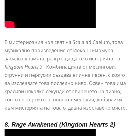
В мистериозния нов свят на Scala ad Caelum, това
музикално произведение от Йоко Шимомура
засилва драмата, разгръщаща се в историята на
Kingdom Hearts 3 .
Комбинацията от месингови,
струнни и перкусии създава епична песен, с която
да изследвате това последно ниво. Освен това има
красиви няколко секунди от свиренето на пиано,
което се върти от основната мелодия, добавяйки
към мистерията на това отдавна изоставено място.
8. Rage Awakened (Kingdom Hearts 2)