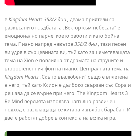
в
Kingdom Hearts 358/2 дни ,
двама приятели са
разкъсани от съдбата, а „Вектор към небесата“ е
емоционално парче, което работи и като бойна
тема. Пиано напред навътре
358/2 дни
, тази песен
ви удря в сърцевината ви, тъй като зашеметяващата
тема на Xion е повлияна от драмата на струните и
второстепенния фон на пиано. Централната тема на
Kingdom Hearts
„Скъпо възлюбени“ също е вплетена
в него, тъй като Ксион е дълбоко свързан със Сора и
решава да се върне при него. The Kingdom Hearts 3
Re Mind версията използва напълно различен
подход с разклащаща се китара и дълбок барабан. И
двете работят добре в контекста на всяка игра.