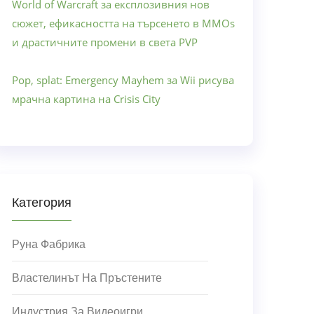
World of Warcraft за експлозивния нов
сюжет, ефикасността на търсенето в MMOs
и драстичните промени в света PVP
Pop, splat: Emergency Mayhem за Wii рисува
мрачна картина на Crisis City
Категория
Руна Фабрика
Властелинът На Пръстените
Индустрия За Видеоигри