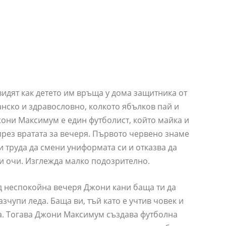
идят как детето им връща у дома защитника от
анско и здравословно, колкото ябълков пай и
жони Максимум е един футболист, който майка и
през вратата за вечеря. Първото червено знаме
и труда да смени униформата си и отказва да
ни очи. Изглежда малко подозрително.
д неспокойна вечеря Джони кани баща ти да
азчупи леда. Баща ви, тъй като е учтив човек и
ма. Тогава Джони Максимум създава футболна