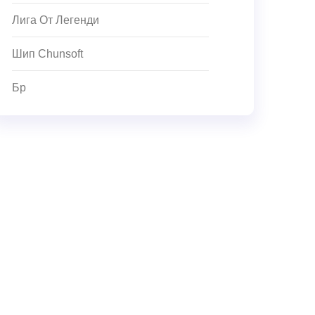
Лига От Легенди
Шип Chunsoft
Бр