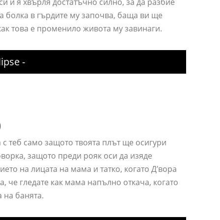
си и я хвърля достатъчно силно, за да разбие
та болка в гърдите му започва, баща ви ще
 как това е променило живота му завинаги.
ipse -
)
а с теб само защото твоята плът ще осигури
ворка, защото преди рояк оси да изяде
ето на лицата на мама и татко, когато Д’вора
ва, че гледате как мама напълно откача, когато
 на банята.