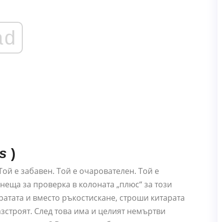
ad
s
)
Той е забавен. Той е очарователен. Той е
неща за проверка в колоната „плюс“ за този
вратата и вместо ръкостискане, строши китарата
азстроят. След това има и целият немъртви