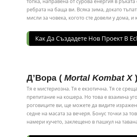
топка, направена от сурова енергия в ръката 
ребрата на баща ви. Всяка зима, докато тъпа
мисли за човека, когото сте довели у дома, и
Как Да Създадете Нов Проект В Ecl
Д’Вора
(
Mortal Kombat X
Тя е мистериозна. Тя е екзотична. Тя се срещ
препитание на кошера. Но това е взаимна уго
роговиците ви, ще можете да видите изражени
седне на масата за вечеря. Бонус точки за то
намери кучето, заклещено в пашкул на тавана