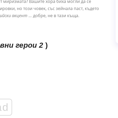
ват миризмата? Вашите хора биха могли да се
ировки, но този човек, със зейнала паст, където
ийски акцент
… добре, не в тази къща.
вни герои 2
)
ad