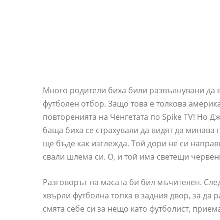
Много родители биха били развълнувани да в
футболен отбор. Защо това е толкова америк
повторенията на Ченгетата по Spike TV! Но Д
баща биха се страхували да видят да минава 
ще бъде как изглежда. Той дори не си направ
свали шлема си. О, и той има светещи черве
Разговорът на масата би бил мъчителен. Сле
хвърли футболна топка в задния двор, за да р
смята себе си за нещо като футболист, прие