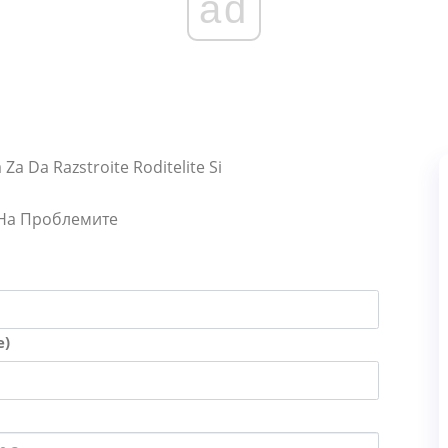
ad
Za Da Razstroite Roditelite Si
 На Проблемите
е)