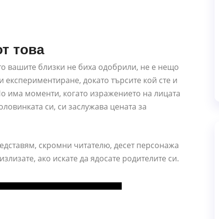
от това
то вашите близки не биха одобрили, не е нещо
и експериментиране, докато търсите кой сте и
 Но има моменти, когато изражението на лицата
оловинката си, си заслужава цената за
едставям, скромни читателю, десет персонажа
излизате, ако искате да ядосате родителите си.