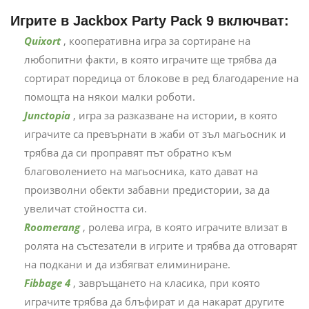
Игрите в Jackbox Party Pack 9 включват:
Quixort
, кооперативна игра за сортиране на
любопитни факти, в която играчите ще трябва да
сортират поредица от блокове в ред благодарение на
помощта на някои малки роботи.
Junctopia
, игра за разказване на истории, в която
играчите са превърнати в жаби от зъл магьосник и
трябва да си проправят път обратно към
благоволението на магьосника, като дават на
произволни обекти забавни предистории, за да
увеличат стойността си.
Roomerang
, ролева игра, в която играчите влизат в
ролята на състезатели в игрите и трябва да отговарят
на подкани и да избягват елиминиране.
Fibbage 4
, завръщането на класика, при която
играчите трябва да блъфират и да накарат другите