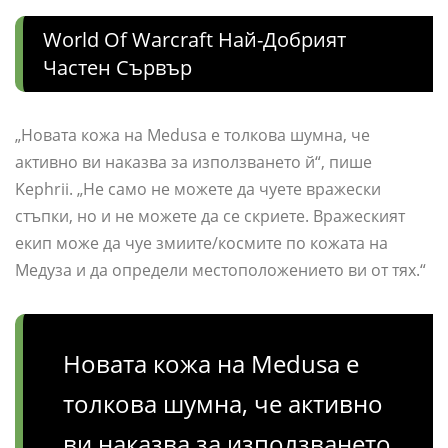
World Of Warcraft Най-Добрият
Частен Сървър
„Новата кожа на Medusa е толкова шумна, че
активно ви наказва за използването й“, пише
Kephrii. „Не само не можете да чуете вражески
стъпки, но и не можете да се скриете. Вражеският
екип може да чуе змиите/космите по кожата на
Медуза и да определи местоположението ви от тях.“
Новата кожа на Medusa е
толкова шумна, че активно
ви наказва за използването