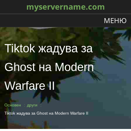
myservername.com
МЕНЮ
Tiktok жадува за
Ghost на Modern
Warfare II
Основен
други
Tiktok жадува за Ghost на Modern Warfare II