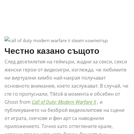
Честно казано същото
След десетилетия на геймъри, жадни за секси, секси
женски герои от видеоигри, изглежда, че любимите
ни виртуални химбо най-накрая получават
основното внимание, което заслужават. В случай, че
сте го пропуснали, Tiktok в момента е обсебен от
Ghost from
Call of Duty: Modern Warfare II
,
и
публикуването на безброй видеоклипове на сцени
от играта, скечове и фен арт са наводнили
приложението. Точно като оттеглените крале,