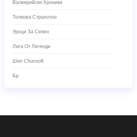
Валкирийски Хроники
Толкова Страхотно
Уроци За Селен
Лига От Легенди
Шип Chunsoft
Бр