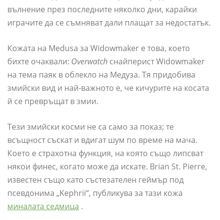
вълнение през последните няколко дни, карайки
играчите да се съмняват дали плащат за недостатък.
Кожата на Medusa за Widowmaker е това, което
бихте очаквали:
Overwatch
снайперист Widowmaker
на тема паяк в облекло на Медуза. Тя придобива
змийски вид и най-важното е, че кичурите на косата
й се превръщат в змии.
Тези змийски косми не са само за показ; те
всъщност съскат и вдигат шум по време на мача.
Което е страхотна функция, на която също липсват
някои финес, когато може да искате. Brian St. Pierre,
известен също като състезателен геймър под
псевдонима „Kephrii“, публикува за тази кожа
миналата седмица
.