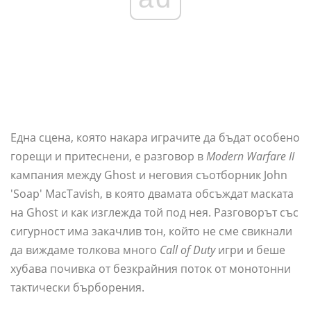
Една сцена, която накара играчите да бъдат особено
горещи и притеснени, е разговор в
Modern Warfare II
кампания между Ghost и неговия съотборник John
'Soap' MacTavish, в която двамата обсъждат маската
на Ghost и как изглежда той под нея. Разговорът със
сигурност има закачлив тон, който не сме свикнали
да виждаме толкова много
Call of Duty
игри и беше
хубава почивка от безкрайния поток от монотонни
тактически бърборения.