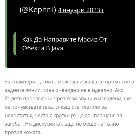
(@Kephrii)
4 януари 2023 г
Как Да Направите Масив От
Обекти В Java
За снайперист, който може да иска да се промъкне в
задните линии, това очевидно не е идеално. Ако
бъдете проследени чрез тези звуци и извадени, ще
се почувствате така, сякаш сте платили за
недостатък, често с кратки ръце до „плащане за
загуба“. Но дискусията също не беше напълно
против кожата.