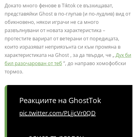
Докато много фенове в Tiktok се възхищават,
представяйки Ghost в по-глупав (и по-лудлив) вид от
обикновено, някои играчи не са много
развълнувани от новата характеристика –
протестите варират от ветерани от поредицата,
които изразяват неприязънта си към промяна в
характеристиката на Ghost , за да твърди, че „
Дух би
бил разочарован от теб
”, до направо хомофобски
тормоз.
Реакциите на GhostTok
pic.twitter.com/PLjjcVr0QD