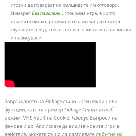
играчи да повярват на фалшивите им отговори.
И накрая
Безсмислено
, спокойна игра, в която
играчите пишат, рисуват и се опитват да отгатнат
глупавите неща, които техните приятели са написали
и нарисували.
Завръщането на
Fibbage
също носи някои нови
функции, като например
Fibbage Стига за теб
режим, VHS Vault на Cookie,
Fibbage
Въпроси на
фенове и др. Ако искате да видите новите игри в
действие, можете също да разгледате
събитие на