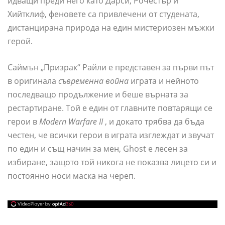
идващи преди него като Дарси, Рочестър и
Хийтклиф, феновете са привлечени от студената,
дистанцирана природа на един мистериозен мъжки
герой.
Саймън „Призрак“ Райли е представен за първи път
в оригинала
съвременна война
играта и нейното
последващо продължение и беше върната за
рестартиране. Той е един от главните повтарящи се
герои в
Modern Warfare II
, и докато трябва да бъда
честен, че всички герои в играта изглеждат и звучат
по един и същ начин за мен, Ghost е лесен за
избиране, защото той никога не показва лицето си и
постоянно носи маска на череп.