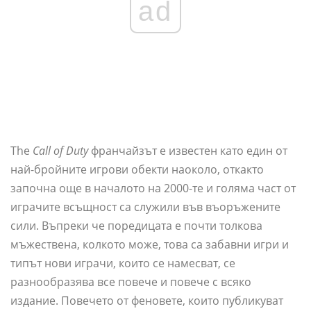
ad
The
Call of Duty
франчайзът е известен като един от
най-бройните игрови обекти наоколо, откакто
започна още в началото на 2000-те и голяма част от
играчите всъщност са служили във въоръжените
сили. Въпреки че поредицата е почти толкова
мъжествена, колкото може, това са забавни игри и
типът нови играчи, които се намесват, се
разнообразява все повече и повече с всяко
издание. Повечето от феновете, които публикуват