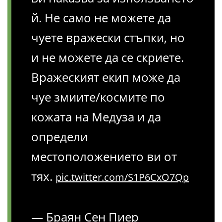
й. Не само не можете да
чуете вражески стъпки, но
и не можете да се скриете.
Вражеският екип може да
чуе змиите/космите по
кожата на Медуза и да
определи
местоположението ви от
тях.
pic.twitter.com/S1P6CxO7Qp
— Браян Сен Пиер