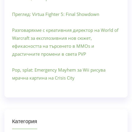
Преглед: Virtua Fighter 5: Final Showdown
Разговаряхме с креативния директор на World of
Warcraft за експлозивния нов сюжет,
ефикасността на търсенето в MMOs и
драстичните промени в света PVP
Pop, splat: Emergency Mayhem за Wii рисува
мрачна картина на Crisis City
Категория