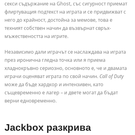
секси съдържание на Ghost, със сигурност приемат
флиртуващия подтекст на играта и се придвижват с
него до крайност, достойна за мемове, това е
техният собствен начин да възвърнат свръх-
мъжествеността на игрите.
Независимо дали играчът се наслаждава на играта
през иронична гледна точка или я приема
хладнокръвно сериозно, основното е, че и двамата
играчи оценяват играта по свой начин.
Call of Duty
може да бъде хардкор и интензивен, като
същевременно е лагер – и двете могат да бъдат
верни едновременно.
Jackbox разкрива