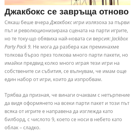
Джакбокс се завръща отново
Сякаш беше вчера
Джакбокс
игри излязоха за първи
път и революционизираха сцената на парти игрите,
но те току-що обявиха най-новата си версия:
Jackbox
Party Pack 9.
Не мога да разбера как преминахме
толкова бързо през толкова много парти пакети, но
имайки предвид колко много играя тези игри на
собствените си събития, се вълнувам, че имам още
един набор от игри, които да изпробвам.
Трябва да призная, че винаги очаквам с нетърпение
да видя оформянето на всеки парти пакет и този път
всяка от игрите е направена да изглежда като
билборд, с числото 9, което се носи в небето като
облак – сладко.