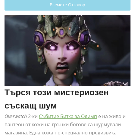
Вземете Отговор
Търся този мистериозен
съскащ шум
Overwatch
2-ки
Събитие Битка за Олимп
е на живо и
пантеон от кожи на гръцки богове са щурмували
магазина. Една кожа по-специално предизвика