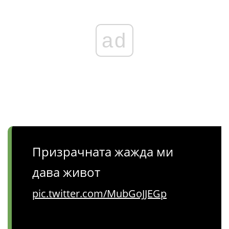
ad
Призрачната жажда ми
дава живот
pic.twitter.com/MubGoJJEGp