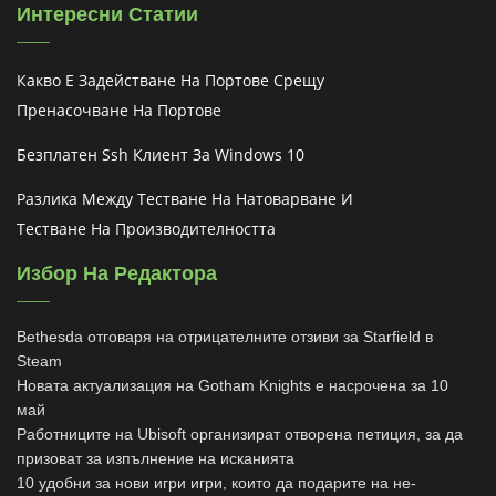
Интересни Статии
Какво Е Задействане На Портове Срещу
Пренасочване На Портове
Безплатен Ssh Клиент За Windows 10
Разлика Между Тестване На Натоварване И
Тестване На Производителността
Избор На Редактора
Bethesda отговаря на отрицателните отзиви за Starfield в
Steam
Новата актуализация на Gotham Knights е насрочена за 10
май
Работниците на Ubisoft организират отворена петиция, за да
призоват за изпълнение на исканията
10 удобни за нови игри игри, които да подарите на не-