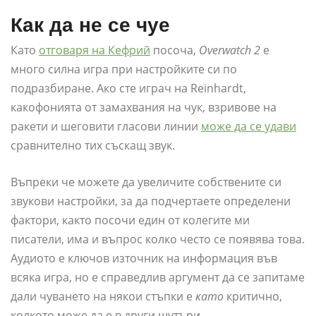
Как да не се чуе
Като
отговаря на Кефрий
посоча,
Overwatch 2
е
много силна игра при настройките си по
подразбиране. Ако сте играч на Reinhardt,
какофонията от замахвания на чук, взривове на
ракети и шеговити гласови линии
може да се удави
сравнително тих съскащ звук.
Въпреки че можете да увеличите собствените си
звукови настройки, за да подчертаете определени
фактори, както посочи един от колегите ми
писатели, има и въпрос колко често се появява това.
Аудиото е ключов източник на информация във
всяка игра, но е справедлив аргумент да се запитаме
дали чуването на някои стъпки е
като
критично,
колкото може да е в други шутъри.