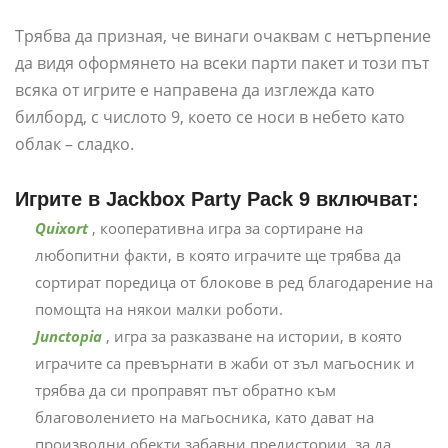
Трябва да призная, че винаги очаквам с нетърпение
да видя оформянето на всеки парти пакет и този път
всяка от игрите е направена да изглежда като
билборд, с числото 9, което се носи в небето като
облак – сладко.
Игрите в Jackbox Party Pack 9 включват:
Quixort
, кооперативна игра за сортиране на
любопитни факти, в която играчите ще трябва да
сортират поредица от блокове в ред благодарение на
помощта на някои малки роботи.
Junctopia
, игра за разказване на истории, в която
играчите са превърнати в жаби от зъл магьосник и
трябва да си проправят път обратно към
благоволението на магьосника, като дават на
произволни обекти забавни предистории, за да