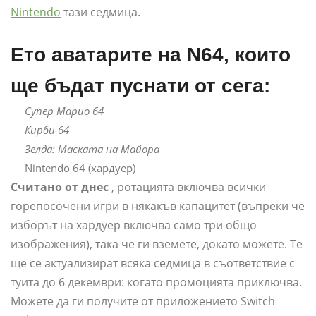
Nintendo
тази седмица.
Ето аватарите на N64, които
ще бъдат пуснати от сега:
Супер Марио 64
Кирби 64
Зелда: Маската на Майора
Nintendo 64 (хардуер)
Считано от днес
, ротацията включва всички
горепосочени игри в някакъв капацитет (въпреки че
изборът на хардуер включва само три общо
изображения), така че ги вземете, докато можете. Те
ще се актуализират всяка седмица в съответствие с
туита до 6 декември: когато промоцията приключва.
Можете да ги получите от приложението Switch