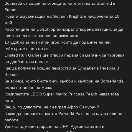
Bethesda отговаря на отрицателните отзиви за Starfield в
Steam
Новата актуализация на Gotham Knights е насрочена за 10
май
Работниците на Ubisoft организират отворена петиция, за да
призоват за изпълнение на исканията
10 удобни за нови игри игри, които да подарите на не-
геймърите в живота си
Limited Run Games ще отвори първия си магазин за търговия
на дребно тази пролет
Как да получите мощно лекарство за Елизабет в Persona 3
Reload
За всички, които бихте били каубои и каубори на Borderlands,
имам потапяне на Ниша
Комплектите LEGO Super Mario: Princess Peach идват това
лято
Защо, по дяволите, не си играл Афро Самурай?
Какво да направите, когато Palworld Pals не ви слуша или не
работи
Урок за администриране на JIRA: Администратор и