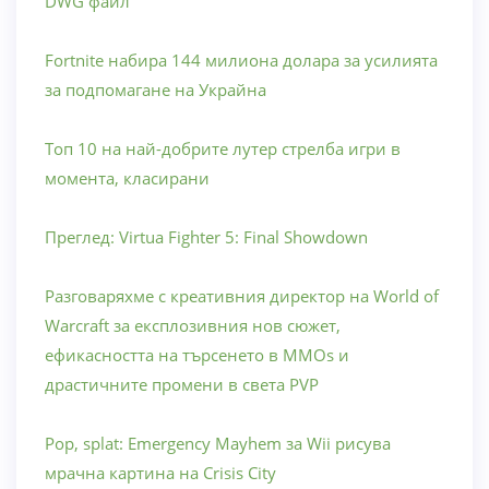
DWG файл
Fortnite набира 144 милиона долара за усилията
за подпомагане на Украйна
Топ 10 на най-добрите лутер стрелба игри в
момента, класирани
Преглед: Virtua Fighter 5: Final Showdown
Разговаряхме с креативния директор на World of
Warcraft за експлозивния нов сюжет,
ефикасността на търсенето в MMOs и
драстичните промени в света PVP
Pop, splat: Emergency Mayhem за Wii рисува
мрачна картина на Crisis City