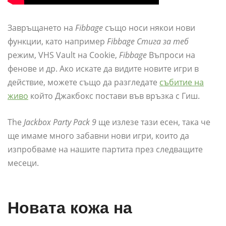
Завръщането на
Fibbage
също носи някои нови
функции, като например
Fibbage Стига за теб
режим, VHS Vault на Cookie,
Fibbage
Въпроси на
фенове и др. Ако искате да видите новите игри в
действие, можете също да разгледате
събитие на
живо
който Джакбокс постави във връзка с Гиш.
The
Jackbox Party Pack 9
ще излезе тази есен, така че
ще имаме много забавни нови игри, които да
изпробваме на нашите партита през следващите
месеци.
Новата кожа на