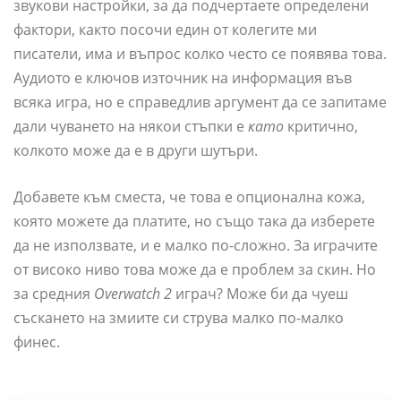
звукови настройки, за да подчертаете определени
фактори, както посочи един от колегите ми
писатели, има и въпрос колко често се появява това.
Аудиото е ключов източник на информация във
всяка игра, но е справедлив аргумент да се запитаме
дали чуването на някои стъпки е
като
критично,
колкото може да е в други шутъри.
Добавете към сместа, че това е опционална кожа,
която можете да платите, но също така да изберете
да не използвате, и е малко по-сложно. За играчите
от високо ниво това може да е проблем за скин. Но
за средния
Overwatch 2
играч? Може би да чуеш
съскането на змиите си струва малко по-малко
финес.