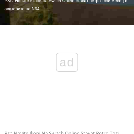
PSA: Новите икони на Switch Online стават ретро този месец с
аватарите на N64
ad
Psa Novite Ikoni Na Switch Online Stavat Retro Tozi