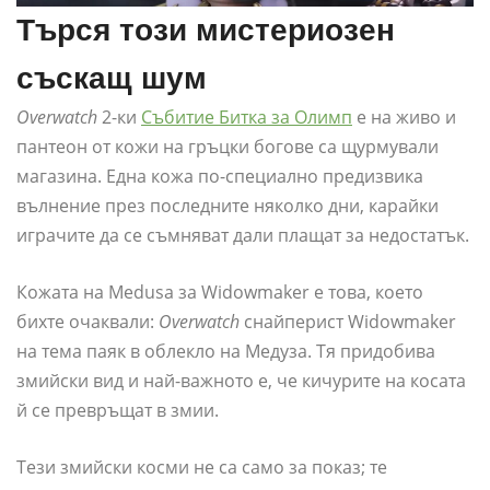
Търся този мистериозен
съскащ шум
Overwatch
2-ки
Събитие Битка за Олимп
е на живо и
пантеон от кожи на гръцки богове са щурмували
магазина. Една кожа по-специално предизвика
вълнение през последните няколко дни, карайки
играчите да се съмняват дали плащат за недостатък.
Кожата на Medusa за Widowmaker е това, което
бихте очаквали:
Overwatch
снайперист Widowmaker
на тема паяк в облекло на Медуза. Тя придобива
змийски вид и най-важното е, че кичурите на косата
й се превръщат в змии.
Тези змийски косми не са само за показ; те