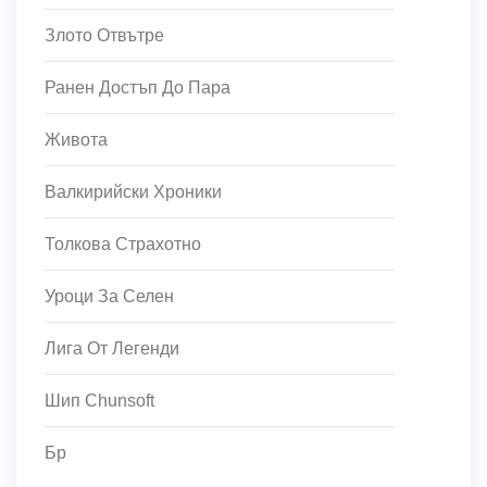
Злото Отвътре
Ранен Достъп До Пара
Живота
Валкирийски Хроники
Толкова Страхотно
Уроци За Селен
Лига От Легенди
Шип Chunsoft
Бр