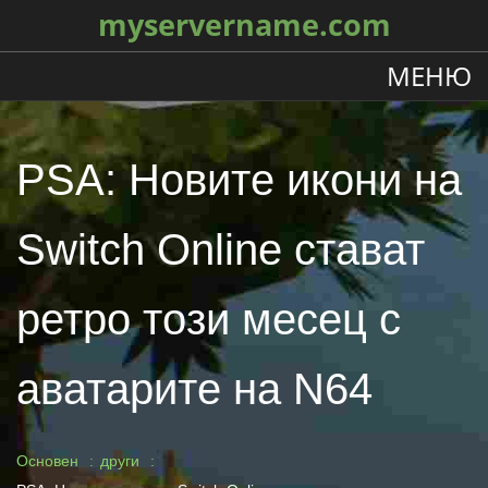
myservername.com
МЕНЮ
PSA: Новите икони на
Switch Online стават
ретро този месец с
аватарите на N64
Основен
други