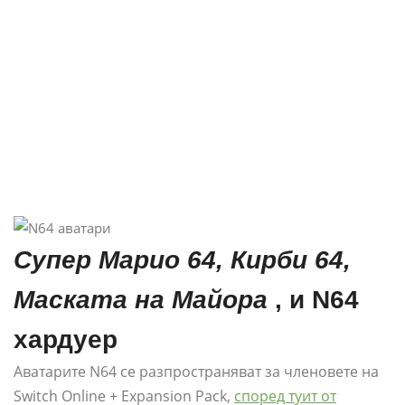
Супер Марио 64, Кирби 64,
Маската на Майора
, и N64
хардуер
Аватарите N64 се разпространяват за членовете на
Switch Online + Expansion Pack,
според туит от