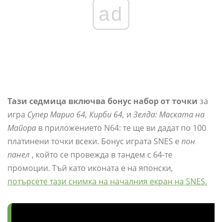
ad
Тази седмица включва бонус набор от точки
за
игра
Супер Марио 64, Кирби 64,
и
Зелда: Маската на
Майора
в приложението N64: те ще ви дадат по 100
платинени точки всеки. Бонус играта SNES е
пон
панел
, който се провежда в тандем с 64-те
промоции. Тъй като иконата е на японски,
потърсете тази снимка на началния екран на SNES.