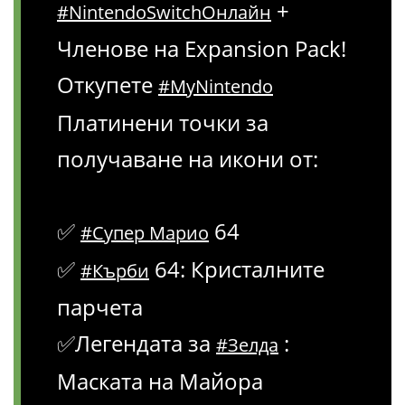
+
#NintendoSwitchОнлайн
Членове на Expansion Pack!
Откупете
#MyNintendo
Платинени точки за
получаване на икони от:
✅
64
#Супер Марио
✅
64: Кристалните
#Кърби
парчета
✅Легендата за
:
#Зелда
Маската на Майора