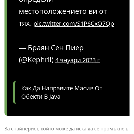
местоположението ви от
тях.
pic.twitter.com/S1P6CxO7Qp
— Браян Сен Пиер
(@Kephrii)
4 януари 2023 г
Как Да Направите Масив От
Обекти В Java
За снайперист, който може да иска да се промъкне в