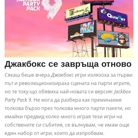
Джакбокс се завръща отново
Сякаш беше вчера
Джакбокс
игри излязоха за първи
път и революционизираха сцената на парти игрите,
но те току-що обявиха най-новата си версия:
Jackbox
Party Pack 9.
Не мога да разбера как преминахме
толкова бързо през толкова много парти пакети, но
имайки предвид колко много играя тези игри на
собствените си събития, се вълнувам, че имам още
един набор от игри, които да изпробвам.