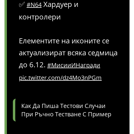
✅
Хардуер и
#N64
контролери
Елементите на иконите се
актуализират всяка седмица
до 6.12.
#МисииИНагради
pic.twitter.com/dz4Mo3nPGm
Как Да Пиша Тестови Случаи
При Ръчно Тестване С Пример