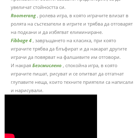
увеличат стойността си.
Roomerang
, ролева игра, в която играчите влизат в
ролята на състезатели в игрите и трябва да отговарят
на подкани и да избягват елиминиране.
Fibbage 4
, завръщането на класика, при която
играчите трябва да блъфират и да накарат другите
играчи да повярват на фалшивите им отговори.
И накрая
Безсмислено
, спокойна игра, в която
играчите пишат, рисуват и се опитват да отгатнат
глупавите неща, които техните приятели са написали
и нарисували.