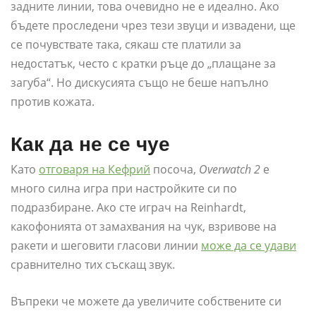
задните линии, това очевидно не е идеално. Ако
бъдете проследени чрез тези звуци и извадени, ще
се почувствате така, сякаш сте платили за
недостатък, често с кратки ръце до „плащане за
загуба“. Но дискусията също не беше напълно
против кожата.
Как да не се чуе
Като
отговаря на Кефрий
посоча,
Overwatch 2
е
много силна игра при настройките си по
подразбиране. Ако сте играч на Reinhardt,
какофонията от замахвания на чук, взривове на
ракети и шеговити гласови линии
може да се удави
сравнително тих съскащ звук.
Въпреки че можете да увеличите собствените си