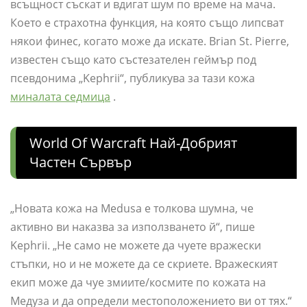
всъщност съскат и вдигат шум по време на мача.
Което е страхотна функция, на която също липсват
някои финес, когато може да искате. Brian St. Pierre,
известен също като състезателен геймър под
псевдонима „Kephrii“, публикува за тази кожа
миналата седмица
.
World Of Warcraft Най-Добрият
Частен Сървър
„Новата кожа на Medusa е толкова шумна, че
активно ви наказва за използването й“, пише
Kephrii. „Не само не можете да чуете вражески
стъпки, но и не можете да се скриете. Вражеският
екип може да чуе змиите/космите по кожата на
Медуза и да определи местоположението ви от тях.“