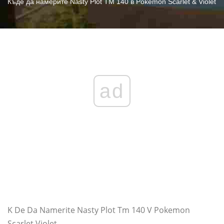
Къде да намерите Nasty Plot TM 140 в Pokémon Scarlet & Violet
ad
K De Da Namerite Nasty Plot Tm 140 V Pokemon
Scarlet Violet