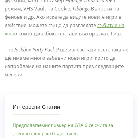
функции, като например
Fibbage Стига за теб
режим, VHS Vault на Cookie,
Fibbage
Въпроси на
фенове и др. Ако искате да видите новите игри в
действие, можете също да разгледате
събитие на
живо
който Джакбокс постави във връзка с Гиш.
The
Jackbox Party Pack 9
ще излезе тази есен, така че
ще имаме много забавни нови игри, които да
изпробваме на нашите партита през следващите
месеци.
Интересни Статии
Предполагаемият хакер на GTA 6 се счита за
„неподходящ“ да бъде съден