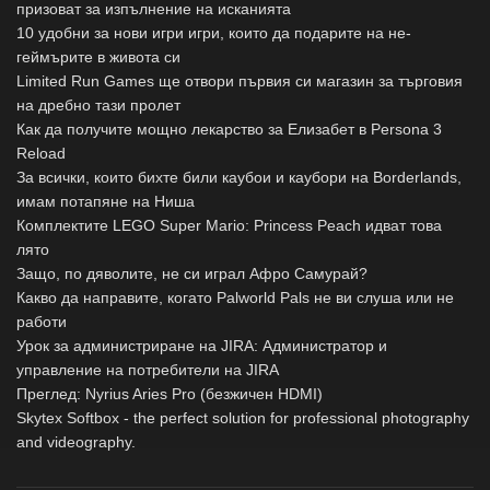
призоват за изпълнение на исканията
10 удобни за нови игри игри, които да подарите на не-
геймърите в живота си
Limited Run Games ще отвори първия си магазин за търговия
на дребно тази пролет
Как да получите мощно лекарство за Елизабет в Persona 3
Reload
За всички, които бихте били каубои и каубори на Borderlands,
имам потапяне на Ниша
Комплектите LEGO Super Mario: Princess Peach идват това
лято
Защо, по дяволите, не си играл Афро Самурай?
Какво да направите, когато Palworld Pals не ви слуша или не
работи
Урок за администриране на JIRA: Администратор и
управление на потребители на JIRA
Преглед: Nyrius Aries Pro (безжичен HDMI)
Skytex Softbox - the perfect solution for professional photography
and videography.