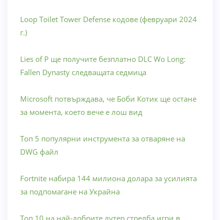
Loop Toilet Tower Defense кодове (февруари 2024
г.)
Lies of P ще получите безплатно DLC Wo Long:
Fallen Dynasty следващата седмица
Microsoft потвърждава, че Боби Котик ще остане
за момента, което вече е лош вид
Топ 5 популярни инструмента за отваряне на
DWG файл
Fortnite набира 144 милиона долара за усилията
за подпомагане на Украйна
Топ 10 на най-добрите лутер стрелба игри в