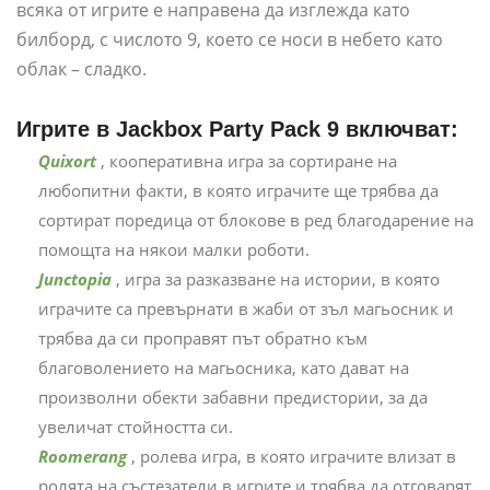
всяка от игрите е направена да изглежда като
билборд, с числото 9, което се носи в небето като
облак – сладко.
Игрите в Jackbox Party Pack 9 включват:
Quixort
, кооперативна игра за сортиране на
любопитни факти, в която играчите ще трябва да
сортират поредица от блокове в ред благодарение на
помощта на някои малки роботи.
Junctopia
, игра за разказване на истории, в която
играчите са превърнати в жаби от зъл магьосник и
трябва да си проправят път обратно към
благоволението на магьосника, като дават на
произволни обекти забавни предистории, за да
увеличат стойността си.
Roomerang
, ролева игра, в която играчите влизат в
ролята на състезатели в игрите и трябва да отговарят