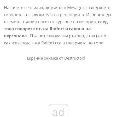
Насочете се към академията в Mesagoza, след което
говорете със служителя на рецепцията. Изберете да
вземете пълния пакет от курсове по история,
след
това говорете с г-жа Raifort в салона на
персонала
. Пълните визуални ръководства (като
как изглежда г-жа Raifort) са в галерията по-горе.
Екранна снимка от Destructoid
ad