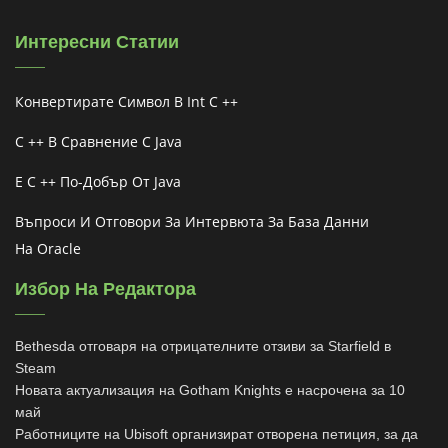
Интересни Статии
Конвертирате Символ В Int C ++
C ++ В Сравнение С Java
Е C ++ По-Добър От Java
Въпроси И Отговори За Интервюта За База Данни
На Oracle
Избор На Редактора
Bethesda отговаря на отрицателните отзиви за Starfield в
Steam
Новата актуализация на Gotham Knights е насрочена за 10
май
Работниците на Ubisoft организират отворена петиция, за да