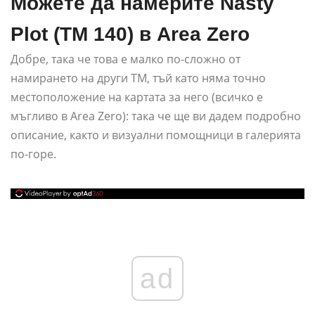
Можете да намерите Nasty
Plot (TM 140) в Area Zero
Добре, така че това е малко по-сложно от
намирането на други TM, тъй като няма точно
местоположение на картата за него (всичко е
мъгливо в Area Zero): така че ще ви дадем подробно
описание, както и визуални помощници в галерията
по-горе.
ad