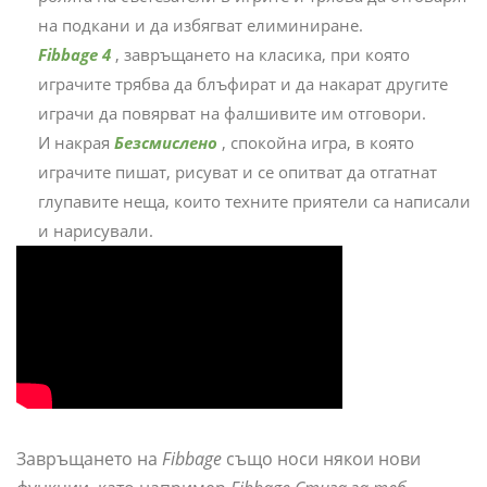
на подкани и да избягват елиминиране.
Fibbage 4
, завръщането на класика, при която
играчите трябва да блъфират и да накарат другите
играчи да повярват на фалшивите им отговори.
И накрая
Безсмислено
, спокойна игра, в която
играчите пишат, рисуват и се опитват да отгатнат
глупавите неща, които техните приятели са написали
и нарисували.
Завръщането на
Fibbage
също носи някои нови