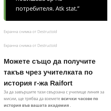
потребителя. Atk stat.”
Екранна снимка от Destructoid
Екранна снимка от Destructoid
Можете също да получите
такъв чрез учителката по
история г-жа Raifort
За да завършите тази свързана с училище линия за
мисии, ще трябва да вземете
всички часове по
история във вашата академия
.