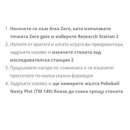
Насочете се към Area Zero, като използвате
точката Zero gate и изберете Research Station 2
Излезте от вратата и когато играта ви преориентира,
задръжте наляво и
изкачете стената зад
изследователска станция 2
Продължете нагоре по планината и се изкачете/
прескочете по-малка скална формация
Задръжте наляво и
ще намерите жълта Pokeball
Nasty Plot (TM 140) близо до скала срещу стената