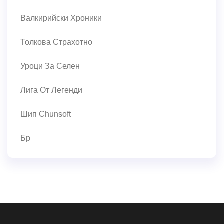
Валкирийски Хроники
Толкова Страхотно
Уроци За Селен
Лига От Легенди
Шип Chunsoft
Бр