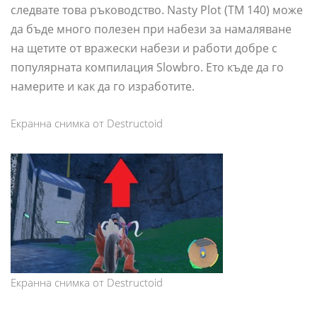
следвате това ръководство. Nasty Plot (TM 140) може
да бъде много полезен при набези за намаляване
на щетите от вражески набези и работи добре с
популярната компилация Slowbro. Ето къде да го
намерите и как да го изработите.
Екранна снимка от Destructoid
Екранна снимка от Destructoid