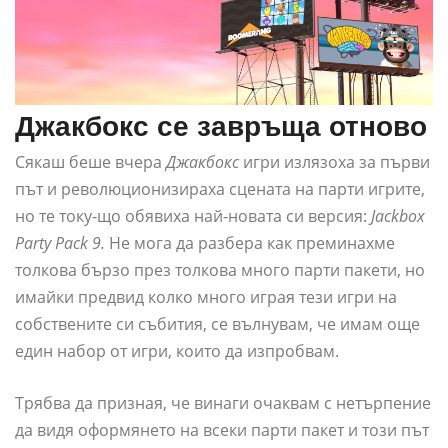
Джакбокс се завръща отново
Сякаш беше вчера
Джакбокс
игри излязоха за първи
път и революционизираха сцената на парти игрите,
но те току-що обявиха най-новата си версия:
Jackbox
Party Pack 9.
Не мога да разбера как преминахме
толкова бързо през толкова много парти пакети, но
имайки предвид колко много играя тези игри на
собствените си събития, се вълнувам, че имам още
един набор от игри, които да изпробвам.
Трябва да призная, че винаги очаквам с нетърпение
да видя оформянето на всеки парти пакет и този път