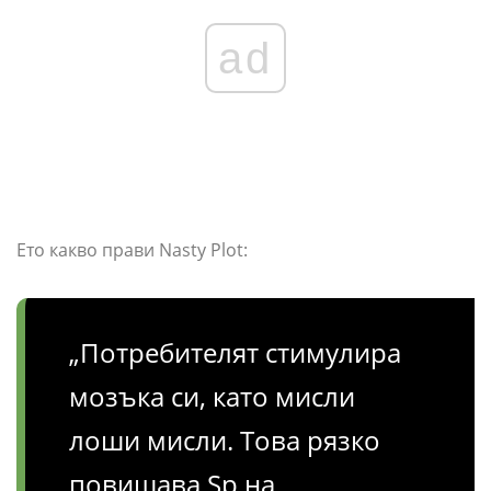
ad
Ето какво прави Nasty Plot:
„Потребителят стимулира
мозъка си, като мисли
лоши мисли. Това рязко
повишава Sp на