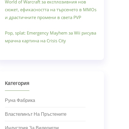
World of Warcraft за експлозивния нов
сюжет, ефикасността на търсенето в MMOs
и драстичните промени в света PVP
Pop, splat: Emergency Mayhem за Wii рисува
мрачна картина на Crisis City
Категория
Руна Фабрика
Властелинът На Пръстените
Индустрия За Видеоигри