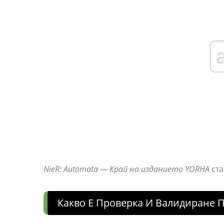
NieR: Automata — Край на изданието YORHA
ста
Какво Е Проверка И Валидиране П