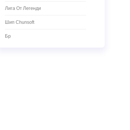
Лига От Легенди
Шип Chunsoft
Бр