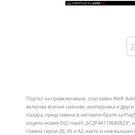
Портът за превключване, озаглавен
NieR: Au
включва всички скинове, екипировка и други
пазара, представени в неговите братя за Play
изцяло новия DLC пакет „6C2P4A118680823“, 
главни герои 2B, 9S и A2, както и нов външен