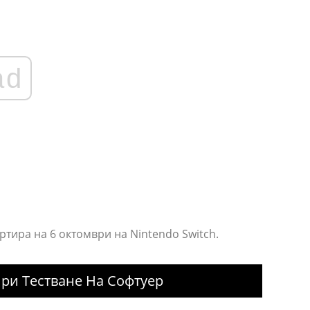
ad
ртира на 6 октомври на Nintendo Switch.
ри Тестване На Софтуер