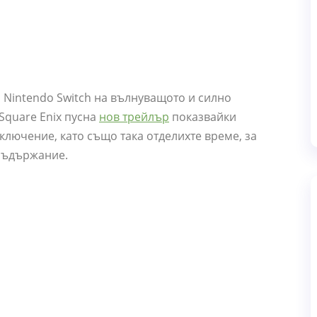
 Nintendo Switch на вълнуващото и силно
 Square Enix пусна
нов трейлър
показвайки
лючение, като също така отделихте време, за
 съдържание.