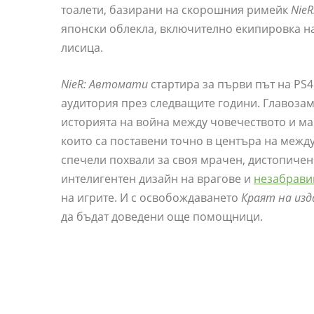
тоалети, базирани на скорошния римейк
Nie
японски облекла, включително екипировка на
лисица.
NieR: Автомати
стартира за първи път на PS4
аудитория през следващите години. Главозама
историята на война между човечеството и м
които са поставени точно в центъра на межд
спечели похвали за своя мрачен, дистопичен
интелигентен дизайн на врагове и
незабрави
на игрите. И с освобождаването
Краят на из
да бъдат доведени още помощници.