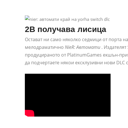
2B получава лисица
Остават ни само няколко седмици от порта на
мелодраматично
NieR: Автомати
. Издателят
продуцираното от PlatinumGames екшън-прик
да подчертаете някои ексклузивни нови DLC