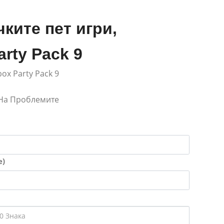
ките пет игри,
rty Pack 9
kbox Party Pack 9
 На Проблемите
е)