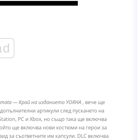
ad
tomata — Край на изданието YORHA
, вече ще
 допълнителни артикули след пускането на
Station, PC и Xbox, но също така ще включва
който ще включва нови костюми на герои за
 вид за съответните им капсули. DLC включва