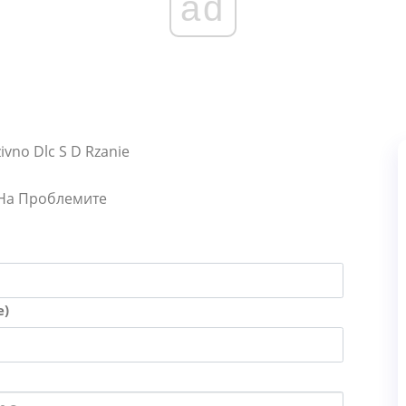
ad
ivno Dlc S D Rzanie
 На Проблемите
е)