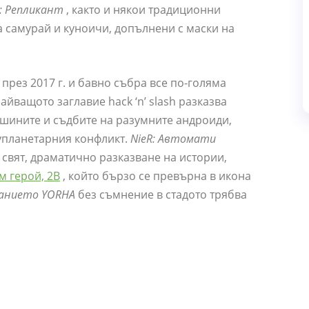
R: Репликант
, както и някои традиционни
 самурай и куноичи, допълнени с маски на
 през 2017 г. и бавно събра все по-голяма
йващото заглавие hack ‘n’ slash разказва
ашините и съдбите на разумните андроиди,
упланетарния конфликт.
NieR: Автомати
 свят, драматично разказване на истории,
м герой, 2B
, който бързо се превърна в икона
данието YORHA
без съмнение в стадото трябва