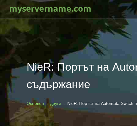
myservername.com
NieR: Портът на Auto
съдържание
Основен
други
NieR: Портът на Automata Switch