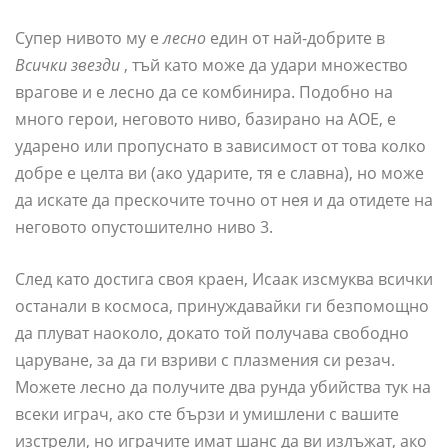
Супер нивото му е
лесно
един от най-добрите в
Всички звезди
, тъй като може да удари множество
врагове и е лесно да се комбинира. Подобно на
много герои, неговото ниво, базирано на AOE, е
ударено или пропуснато в зависимост от това колко
добре е целта ви (ако ударите, тя е славна), но може
да искате да прескочите точно от нея и да отидете на
неговото опустошително ниво 3.
След като достига своя краен, Исаак изсмуква всички
останали в космоса, принуждавайки ги безпомощно
да плуват наоколо, докато той получава свободно
царуване, за да ги взриви с плазмения си резач.
Можете лесно да получите два рунда убийства тук на
всеки играч, ако сте бързи и умишлени с вашите
изстрели, но играчите имат шанс да ви излъжат, ако