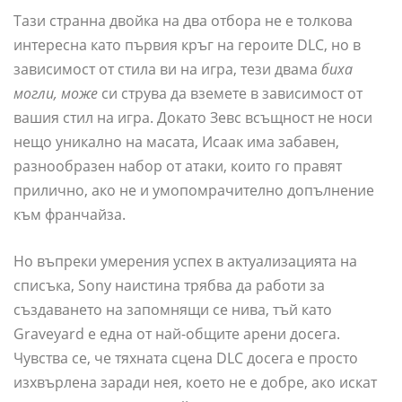
Тази странна двойка на два отбора не е толкова
интересна като първия кръг на героите DLC, но в
зависимост от стила ви на игра, тези двама
биха
могли, може
си струва да вземете в зависимост от
вашия стил на игра. Докато Зевс всъщност не носи
нещо уникално на масата, Исаак има забавен,
разнообразен набор от атаки, които го правят
прилично, ако не и умопомрачително допълнение
към франчайза.
Но въпреки умерения успех в актуализацията на
списъка, Sony наистина трябва да работи за
създаването на запомнящи се нива, тъй като
Graveyard е една от най-общите арени досега.
Чувства се, че тяхната сцена DLC досега е просто
изхвърлена заради нея, което не е добре, ако искат