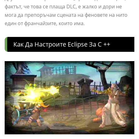
фактът, че това се плаща DLC, е жалко и дори не
мога да препоръчам сцената на феновете на нито
един от франчайзите, които има.
Как Да Настроите Eclipse За C ++