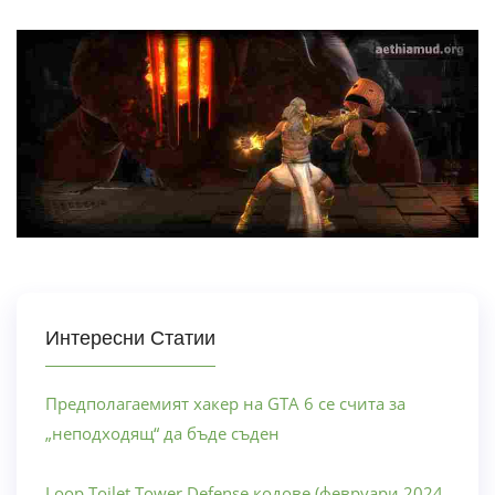
Интересни Статии
Предполагаемият хакер на GTA 6 се счита за
„неподходящ“ да бъде съден
Loop Toilet Tower Defense кодове (февруари 2024