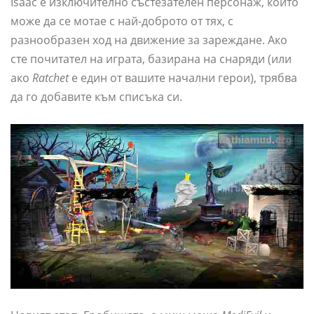
Isaac е изключително състезателен персонаж, който
може да се мотае с най-доброто от тях, с
разнообразен ход на движение за зареждане. Ако
сте почитател на играта, базирана на снаряди (или
ако
Ratchet
е един от вашите начални герои), трябва
да го добавите към списъка си.