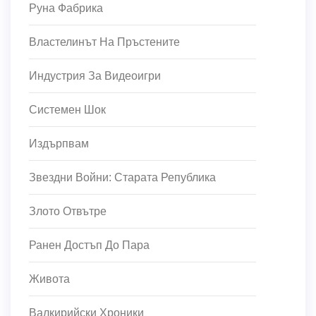
Руна Фабрика
Властелинът На Пръстените
Индустрия За Видеоигри
Системен Шок
Издърпвам
Звездни Войни: Старата Република
Злото Отвътре
Ранен Достъп До Пара
Живота
Валкирийски Хроники