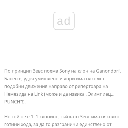
ad
По принцип Зевс поема Sony на клон на Ganondorf.
Бавен е, удря умишлено и дори има няколко
подобни движения направо от репертоара на
Немезида на Link (може и да извика „Олимпиец…
PUNCH“!).
Но той не е 1: 1 клонинг, тъй като Зевс има няколко
готини хода, за да го разграничи единствено от