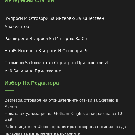
Интересни Статии
Въпроси И Отговори За Интервю За Качествен
Анализатор
Разширени Въпроси За Интервю За C ++
Html5 Интервю Въпроси И Отговори Pdf
Примери За Клиентско Сървърно Приложение И
Уеб Базирано Приложение
Избор На Редактора
Bethesda отговаря на отрицателните отзиви за Starfield в
Steam
Новата актуализация на Gotham Knights е насрочена за 10
май
Работниците на Ubisoft организират отворена петиция, за да
призоват за изпълнение на исканията