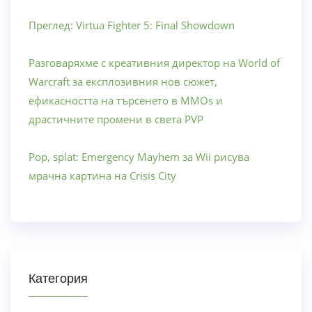
Преглед: Virtua Fighter 5: Final Showdown
Разговаряхме с креативния директор на World of
Warcraft за експлозивния нов сюжет,
ефикасността на търсенето в MMOs и
драстичните промени в света PVP
Pop, splat: Emergency Mayhem за Wii рисува
мрачна картина на Crisis City
Категория