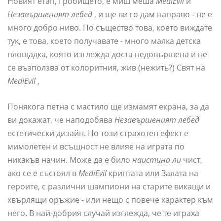
Новият етап, Гробището, е миш меша
MediEvil
и
Незавършеният лебед
, и ще ви го дам направо - не е
много добро ниво. По същество това, което виждате
тук, е това, което получавате - много малка детска
площадка, която изглежда доста недовършена и не
се възползва от колоритния, жив (нежить?) Свят на
MediEvil
,
Понякога петна с мастило ще измамят екрана, за да
ви докажат, че наподобява
Незавършеният лебед
естетически дизайн. Но този страхотен ефект е
мимолетен и всъщност не влияе на играта по
никакъв начин. Може да е било
наистина ли
чист,
ако се е състоял в
MediEvil
криптата или Залата на
героите, с различни шампиони на старите викащи и
хвърлящи оръжие - или нещо с повече характер към
него. В най-добрия случай изглежда, че те играха