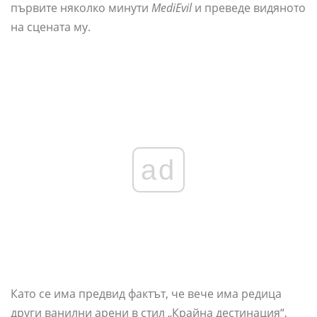
първите няколко минути
MediEvil
и преведе видяното
на сцената му.
ad
Като се има предвид фактът, че вече има редица
други ванилни арени в стил „Крайна дестинация“,