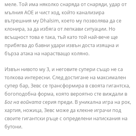
меле. Той има няколко снаряда от снаряди, удар от
мълния AOE и чист ход, който канализира
вътрешния му Dhalsim, което му позволява да се
клонира, за да избяга от лепкави ситуации. Но
всъщност това е така, тъй като той най-вече ще
прибягва до бавни удари извън доста изящна и
бърза атака на нарастващо коляно.
Извън нивото му 3, и неговите супери също не са
толкова интересни. След достигане на максимален
супер бар, Зевс се трансформира в своята гигантска,
богоподобна форма, която вероятно сте виждали в
Бог на войната
серия преди. В уникална игра на рок,
хартия, ножица, Зевс може да клекне играчи под
своите гигантски ръце с определени натискания на
бутони.