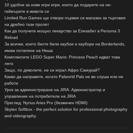
10 удобни за нови игри игри, които да подарите на не-
геймърите в живота си
Limited Run Games ще отвори първия си магазин за търговия
на дребно тази пролет
Как да получите мощно лекарство за Елизабет в Persona 3
Reload
За всички, които бихте били каубои и каубори на Borderlands,
имам потапяне на Ниша
Комплектите LEGO Super Mario: Princess Peach идват това
лято
Защо, по дяволите, не си играл Афро Самурай?
Какво да направите, когато Palworld Pals не ви слуша или не
работи
Урок за администриране на JIRA: Администратор и
управление на потребители на JIRA
Преглед: Nyrius Aries Pro (безжичен HDMI)
Skytex Softbox - the perfect solution for professional photography
and videography.