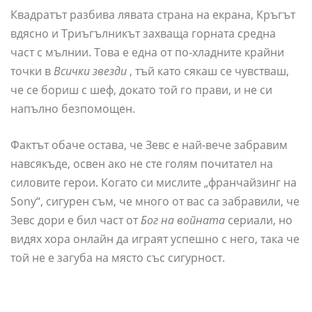
Квадратът разбива лявата страна на екрана, Кръгът
вдясно и Триъгълникът захваща горната средна
част с мълнии. Това е една от по-хладните крайни
точки в
Всички звезди
, тъй като сякаш се чувстваш,
че се бориш с шеф, докато той го прави, и не си
напълно безпомощен.
Фактът обаче остава, че Зевс е най-вече забравим
навсякъде, освен ако не сте голям почитател на
силовите герои. Когато си мислите „франчайзинг на
Sony“, сигурен съм, че много от вас са забравили, че
Зевс дори е бил част от
Бог на войната
сериали, но
видях хора онлайн да играят успешно с него, така че
той не е загуба на място със сигурност.