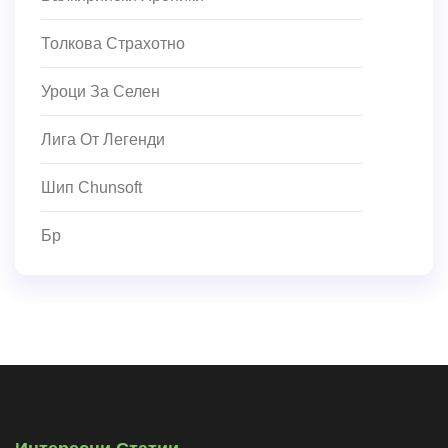
Толкова Страхотно
Уроци За Селен
Лига От Легенди
Шип Chunsoft
Бр