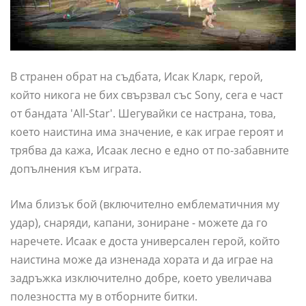
В странен обрат на съдбата, Исак Кларк, герой,
който никога не бих свързвал със Sony, сега е част
от бандата 'All-Star'. Шегувайки се настрана, това,
което наистина има значение, е как играе героят и
трябва да кажа, Исаак лесно е едно от по-забавните
допълнения към играта.
Има близък бой (включително емблематичния му
удар), снаряди, капани, зониране - можете да го
наречете. Исаак е доста универсален герой, който
наистина може да изненада хората и да играе на
задръжка изключително добре, което увеличава
полезността му в отборните битки.