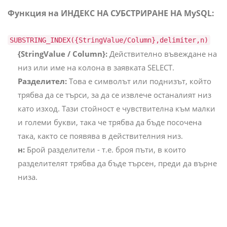
Функция на ИНДЕКС НА СУБСТРИРАНЕ НА MySQL:
SUBSTRING_INDEX({StringValue/Column},delimiter,n)
{StringValue / Column}:
Действително въвеждане на
низ или име на колона в заявката SELECT.
Разделител:
Това е символът или поднизът, който
трябва да се търси, за да се извлече останалият низ
като изход. Тази стойност е чувствителна към малки
и големи букви, така че трябва да бъде посочена
така, както се появява в действителния низ.
н:
Брой разделители - т.е. броя пъти, в които
разделителят трябва да бъде търсен, преди да върне
низа.