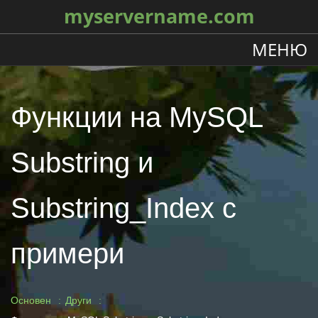
myservername.com
МЕНЮ
Функции на MySQL
Substring и
Substring_Index с
примери
Основен
Други