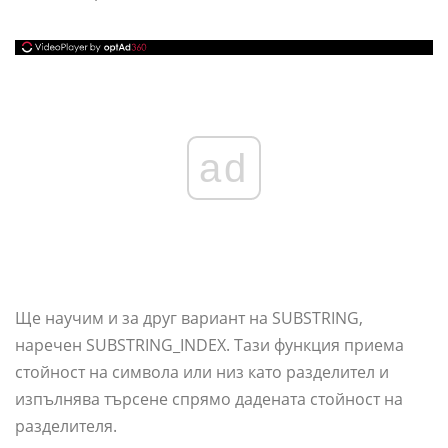
ad
Ще научим и за друг вариант на SUBSTRING,
наречен SUBSTRING_INDEX. Тази функция приема
стойност на символа или низ като разделител и
изпълнява търсене спрямо дадената стойност на
разделителя.