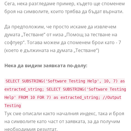
Сега, нека разгледаме пример, където ще споменем
броя на символите, които трябва да бъдат върнати.
Да предположим, че просто искаме да извлечем
думата „Тестване“ от низа „Помощ за тестване на
софтуер“. Тогава можем да споменем брои като - 7
(което е дължината на думата „Тестване“)
Нека да видим заявката по-долу:
SELECT SUBSTRING('Software Testing Help', 10, 7) as
extracted_string; SELECT SUBSTRING('Software Testing
Help' FROM 10 FOR 7) as extracted_string; //Output
Testing
Тук сме описали както началния индекс, така и броя
на символите като част от заявката, за да получим
необходимия резултат.