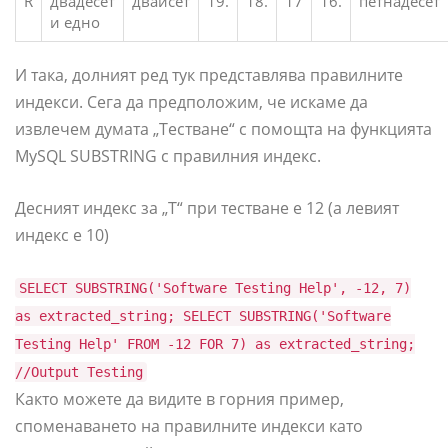
R
двадесет
двайсет
19.
18.
17
16.
петнадесет
и едно
И така, долният ред тук представлява правилните
индекси. Сега да предположим, че искаме да
извлечем думата „Тестване“ с помощта на функцията
MySQL SUBSTRING с правилния индекс.
Десният индекс за „T“ при тестване е 12 (а левият
индекс е 10)
SELECT SUBSTRING('Software Testing Help', -12, 7)
as extracted_string; SELECT SUBSTRING('Software
Testing Help' FROM -12 FOR 7) as extracted_string;
//Output Testing
Както можете да видите в горния пример,
споменаването на правилните индекси като