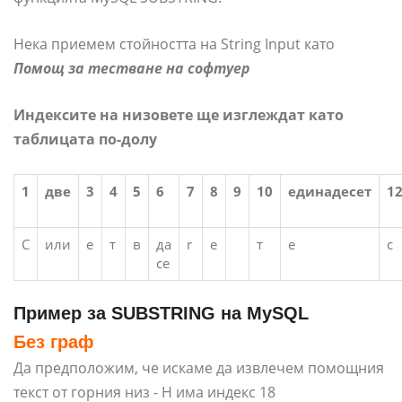
Нека приемем стойността на String Input като
Помощ за тестване на софтуер
Индексите на низовете ще изглеждат като
таблицата по-долу
1
две
3
4
5
6
7
8
9
10
единадесет
1
С
или
е
т
в
да
r
е
т
е
с
се
Пример за SUBSTRING на MySQL
Без граф
Да предположим, че искаме да извлечем помощния
текст от горния низ - H има индекс 18