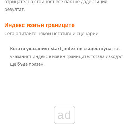
отрицателна стойност все пак ще даде същия
резултат.
Индекс извън границите
Сега опитайте някои негативни сценарии
Когато указаният start_index не съществува:
т.е.
указаният индекс е извън границите, тогава изходът
ще бъде празен.
ad