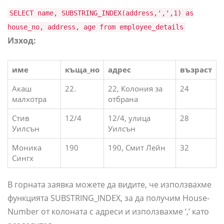
SELECT name, SUBSTRING_INDEX(address,',',1) as
house_no, address, age from employee_details
Изход:
име
къща_но
адрес
възраст
Акаш
22.
22, Колония за
24
малхотра
отбрана
Стив
12/4
12/4, улица
28
Уилсън
Уилсън
Моника
190
190, Смит Лейн
32
Сингх
В горната заявка можете да видите, че използвахме
функцията SUBSTRING_INDEX, за да получим House-
Number от колоната с адреси и използвахме ‘,’ като