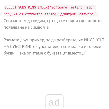
SELECT SUBSTRING_INDEX('Software Testing Help',
'e', 2) as extracted_string; //Output Software T
Сега можем да видим, връща се подниз до второто
появяване на символ ‘e’.
Вземете друг пример, за да разберете, че ИНДЕКСЪТ
НА СУБСТРИНГ е чувствителен към малки и големи
букви. Нека опитаме с буквата „t“ вместо „T“
ad