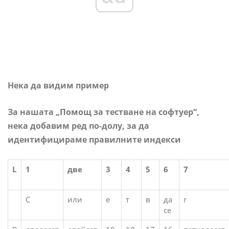
Нека да видим пример
За нашата „Помощ за тестване на софтуер“,
нека добавим ред по-долу, за да
идентифицираме правилните индекси
L
1
две
3
4
5
6
7
С
или
е
т
в
да
r
се