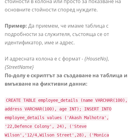
стойности в колона или просто за показване на
основните стойности според нуждите.
Пример:
Да приемем, че имаме таблица с
подробности за служителя, състояща се от
идентификатор, име и адрес.
И адресната колона е с формат -
{HouseNo},
{StreetName}
По-долу е скриптът за създаване на таблица и
вмъкване на фиктивни данни:
CREATE TABLE employee_details (name VARCHAR(100),
address VARCHAR(100), age INT); INSERT INTO
employee_details values ('Akash Malhotra',
'22,Defence Colony', 24), ('Steve
Wilson','12/4,Wilson Street',28), ('Monica