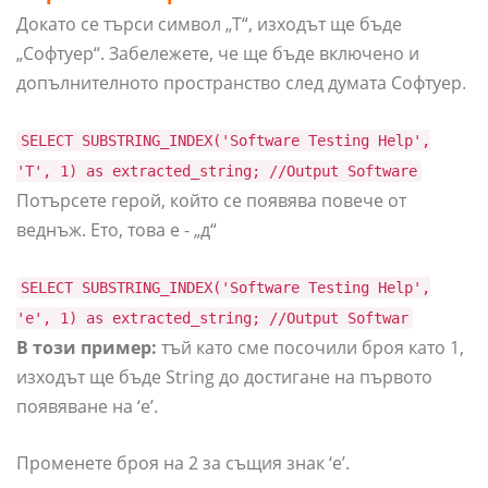
Докато се търси символ „T“, изходът ще бъде
„Софтуер“. Забележете, че ще бъде включено и
допълнителното пространство след думата Софтуер.
SELECT SUBSTRING_INDEX('Software Testing Help',
'T', 1) as extracted_string; //Output Software
Потърсете герой, който се появява повече от
веднъж. Ето, това е - „д“
SELECT SUBSTRING_INDEX('Software Testing Help',
'e', 1) as extracted_string; //Output Softwar
В този пример:
тъй като сме посочили броя като 1,
изходът ще бъде String до достигане на първото
появяване на ‘e’.
Променете броя на 2 за същия знак ‘e’.