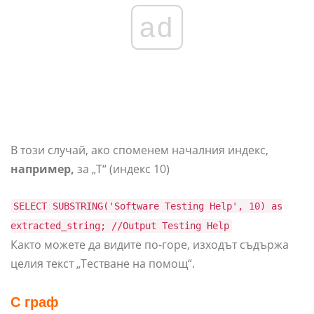
ad
В този случай, ако споменем началния индекс,
например,
за „T“ (индекс 10)
SELECT SUBSTRING('Software Testing Help', 10) as
extracted_string; //Output Testing Help
Както можете да видите по-горе, изходът съдържа
целия текст „Тестване на помощ“.
С граф