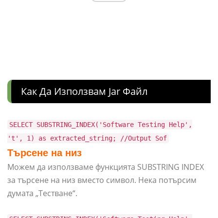
Как Да Използвам Jar Файл
SELECT SUBSTRING_INDEX('Software Testing Help',
't', 1) as extracted_string; //Output Sof
Търсене на низ
Можем да използваме функцията SUBSTRING INDEX
за търсене на низ вместо символ. Нека потърсим
думата „Тестване“.