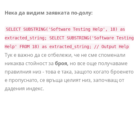
Нека да видим заявката по-долу:
SELECT SUBSTRING('Software Testing Help', 18) as
extracted_string; SELECT SUBSTRING('Software Testing
Help' FROM 18) as extracted_string; // Output Help
Тук е важно да се отбележи, че не сме споменали
никаква стойност за
броя,
но все още получаваме
правилния низ - това е така, защото когато броенето
е пропуснато, се връща целият низ, започващ от
дадения индекс.