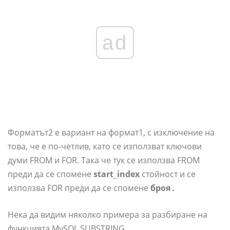
ad
Форматът2 е вариант на формат1, с изключение на
това, че е по-четлив, като се използват ключови
думи FROM и FOR. Така че тук се използва FROM
преди да се спомене
start_index
стойност и се
използва FOR преди да се спомене
броя
.
Нека да видим няколко примера за разбиране на
функцията MySQL SUBSTRING.