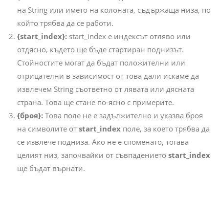
на String или името на колоната, съдържаща низа, по
който трябва да се работи.
{start_index}:
start_index е индексът отляво или
отдясно, където ще бъде стартиран поднизът.
Стойностите могат да бъдат положителни или
отрицателни в зависимост от това дали искаме да
извлечем String съответно от лявата или дясната
страна. Това ще стане по-ясно с примерите.
{броя}:
Това поле не е задължително и указва броя
на символите от
start_index
поле, за което трябва да
се извлече подниза. Ако не е споменато, тогава
целият низ, започвайки от съвпадението
start_index
ще бъдат върнати.