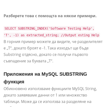
Разберете това с помощта на някои примери.
SELECT SUBSTRING_INDEX('Software Testing Help',
'T', -1) as extracted_string; //Output esting Help
В горния пример можете да видите, че разделителят
е „T“, докато броят е -1. Така изходът ще бъде
Substring отдясно, докато се получи първото
съвпадение за буквата „T“.
Приложения на MySQL SUBSTRING
функция
Обикновено използваме функциите MySQL String,
докато заявяваме данни от 1 или множество
таблици. Може да се използва за разделяне на