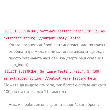
SELECT SUBSTRING('Software Testing Help', 30, 2) as
extracted_string; //output Empty String
Когато посоченият брой е отрицателен или по-голям
от общата дължина на низа, тогава изходът ще бъде
просто останалата част от низа (стартиращ указания
start_index).
SELECT SUBSTRING('Software Testing Help', 5, 100)
as extracted_string; //output ware Testing Help
Можете да видите по-горе, тук броят е споменат като
100, но низът е само 21 символа.
Нека изпробваме още един сценарий, като броят,