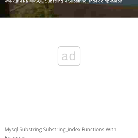
Функции на MySQL Substring и Substring_Index с примери
ad
Mysql Substring Substring_index Functions With
Examples