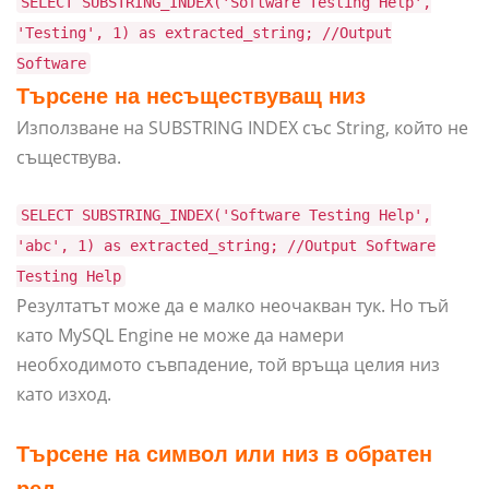
SELECT SUBSTRING_INDEX('Software Testing Help',
'Testing', 1) as extracted_string; //Output
Software
Търсене на несъществуващ низ
Използване на SUBSTRING INDEX със String, който не
съществува.
SELECT SUBSTRING_INDEX('Software Testing Help',
'abc', 1) as extracted_string; //Output Software
Testing Help
Резултатът може да е малко неочакван тук. Но тъй
като MySQL Engine не може да намери
необходимото съвпадение, той връща целия низ
като изход.
Търсене на символ или низ в обратен