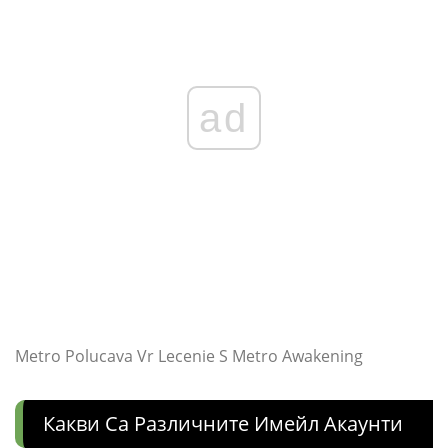
ad
Metro Polucava Vr Lecenie S Metro Awakening
Какви Са Различните Имейл Акаунти