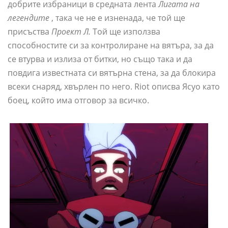
добрите избраници в средната лента
Лигата на
легендите
, така че не е изненада, че той ще
присъства
Проект Л.
Той ще използва
способностите си за контролиране на вятъра, за да
се втурва и излиза от битки, но също така и да
повдига известната си вятърна стена, за да блокира
всеки снаряд, хвърлен по него. Riot описва Ясуо като
боец, който има отговор за всичко.