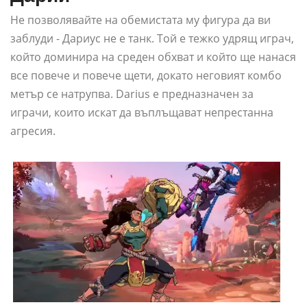
Не позволявайте на обемистата му фигура да ви
заблуди - Дариус не е танк. Той е тежко удрящ играч,
който доминира на среден обхват и който ще нанася
все повече и повече щети, докато неговият комбо
метър се натрупва. Darius е предназначен за
играчи, които искат да въплъщават непрестанна
агресия.