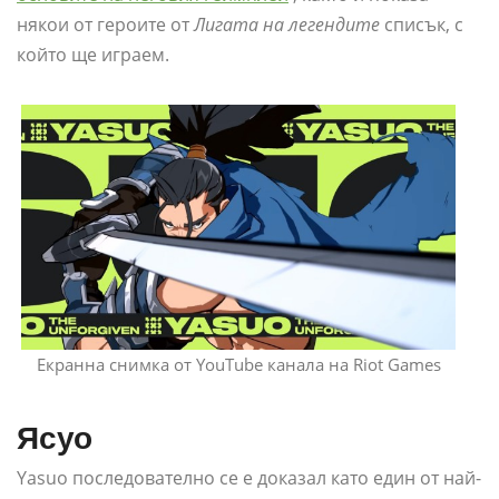
някои от героите от
Лигата на легендите
списък, с
който ще играем.
Екранна снимка от YouTube канала на Riot Games
Ясуо
Yasuo последователно се е доказал като един от най-