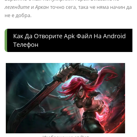
легендите
и
Аркан
точно сега, така че няма начин да
не е добра.
Как Да Отворите Apk Файл На Android
Телефон