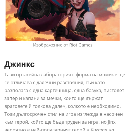
Изображение от Riot Games
Джинкс
Тази оръжейна лаборатория с форма на момиче ще
се отличава с далечни разстояния, тъй като
разполага с една картечница, една базука, пистолет
запер и капани за мечки, които ще държат
враговете й толкова далеч, колкото е необходимо.
Този дългосрочен стил на игра изглежда е насочен
към герой, който ще бъде труден за игра, но Jinx
вероятно е най-популярният герой в
Лигата на