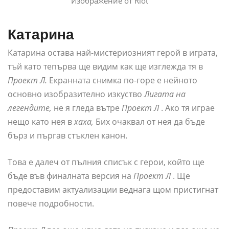
Изображение от Riot
Катарина
Катарина остава най-мистериозният герой в играта,
тъй като тепърва ще видим как ще изглежда тя в
Проект Л.
Екранната снимка по-горе е нейното
основно изобразително изкуство
Лигата на
легендите,
не я гледа вътре
Проект Л
. Ако тя играе
нещо като нея в
хаха,
Бих очаквал от нея да бъде
бърз и пъргав стъклен канон.
Това е далеч от пълния списък с герои, който ще
бъде във финалната версия на
Проект Л
. Ще
предоставим актуализации веднага щом пристигнат
повече подробности.