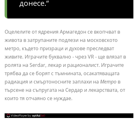
донесе.“
Оцелелите от ядрения Армагедон се вкопчват в
живота в затрупаните подлези на московското
метро, ​​където призраци и духове преследват
живите. Играчите буквално - чрез VR - ще влязат в
ролята на Serdar, лекар и рационалист. Играчите
трябва да се борят с тъмнината, осакатяващата
радиация и смъртоносните заплахи на
Метро
в
търсене на съпругата на Сердар и лекарствата, от
които тя отчаяно се нуждае.