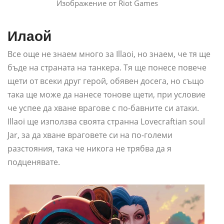
Изображение от Riot Games
Илаой
Все още не знаем много за Illaoi, но знаем, че тя ще
бъде на страната на танкера. Тя ще понесе повече
щети от всеки друг герой, обявен досега, но също
така ще може да нанесе тонове щети, при условие
че успее да хване врагове с по-бавните си атаки.
Illaoi ще използва своята странна Lovecraftian soul
Jar, за да хване враговете си на по-големи
разстояния, така че никога не трябва да я
подценявате.