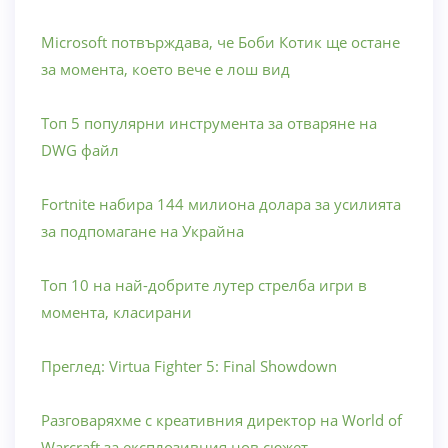
Microsoft потвърждава, че Боби Котик ще остане
за момента, което вече е лош вид
Топ 5 популярни инструмента за отваряне на
DWG файл
Fortnite набира 144 милиона долара за усилията
за подпомагане на Украйна
Топ 10 на най-добрите лутер стрелба игри в
момента, класирани
Преглед: Virtua Fighter 5: Final Showdown
Разговаряхме с креативния директор на World of
Warcraft за експлозивния нов сюжет,