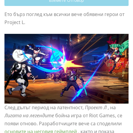
Вземете Отговор
Ето бърз поглед към всички вече обявени герои от
Project L.
След дълъг период на латентност,
Проект Л
, на
Лигата на легендите
бойна игра от Riot Games, се
появи отново. Разработчиците вече са споделили
основите на неговия геймплей
, както и показа