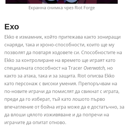
Екранна снимка чрез Riot Forge
Ехо
Ekko е измамник, който притежава както зониращи
снаряди, така и хроно-способности, които ще му
позволят да повтаря ходовете си. Способностите на
Ekko за контролиране на времето ще играят като
специалната способност на Tracer
Overwatch,
но
както за атака, така и за защита. Riot описва Ekko
като персонаж с високи умения. Препоръчвам на
по-новите играчи да помислят да свикнат с играта,
преди да го изберат, тъй като лошото първо
впечатление от бойна игра може да е достатъчно, за
да влоши цялото изживяване и да попречи на
играчите да опитат отново.