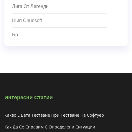
Лига От Легенди
Шип Chunsoft
Бр
Интересни Статии
Какво Е Бета Тестване При Тестване На Софтуер
Как Да Се Справим С Определени Ситуации