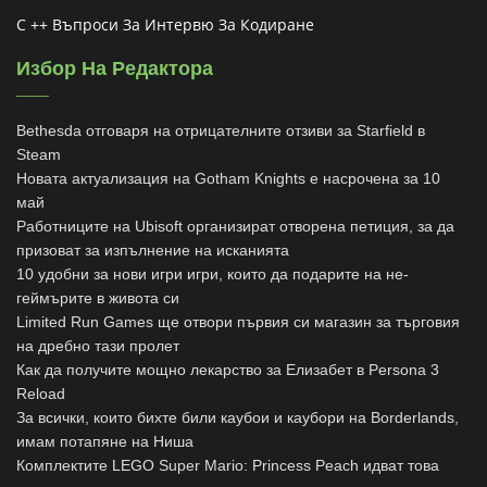
C ++ Въпроси За Интервю За Кодиране
Избор На Редактора
Bethesda отговаря на отрицателните отзиви за Starfield в
Steam
Новата актуализация на Gotham Knights е насрочена за 10
май
Работниците на Ubisoft организират отворена петиция, за да
призоват за изпълнение на исканията
10 удобни за нови игри игри, които да подарите на не-
геймърите в живота си
Limited Run Games ще отвори първия си магазин за търговия
на дребно тази пролет
Как да получите мощно лекарство за Елизабет в Persona 3
Reload
За всички, които бихте били каубои и каубори на Borderlands,
имам потапяне на Ниша
Комплектите LEGO Super Mario: Princess Peach идват това