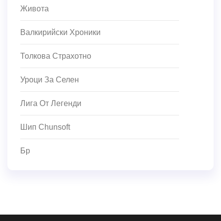
Живота
Валкирийски Хроники
Толкова Страхотно
Уроци За Селен
Лига От Легенди
Шип Chunsoft
Бр