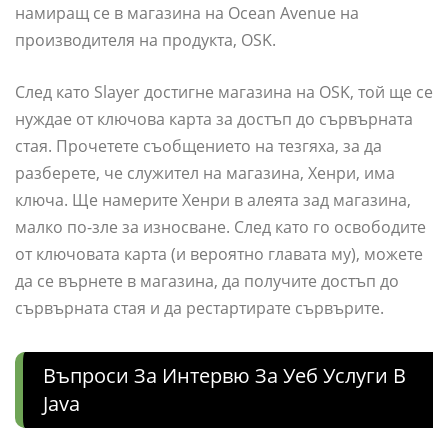
намиращ се в магазина на Ocean Avenue на
производителя на продукта, OSK.
След като Slayer достигне магазина на OSK, той ще се
нуждае от ключова карта за достъп до сървърната
стая. Прочетете съобщението на тезгяха, за да
разберете, че служител на магазина, Хенри, има
ключа. Ще намерите Хенри в алеята зад магазина,
малко по-зле за износване. След като го освободите
от ключовата карта (и вероятно главата му), можете
да се върнете в магазина, да получите достъп до
сървърната стая и да рестартирате сървърите.
Въпроси За Интервю За Уеб Услуги В
Java