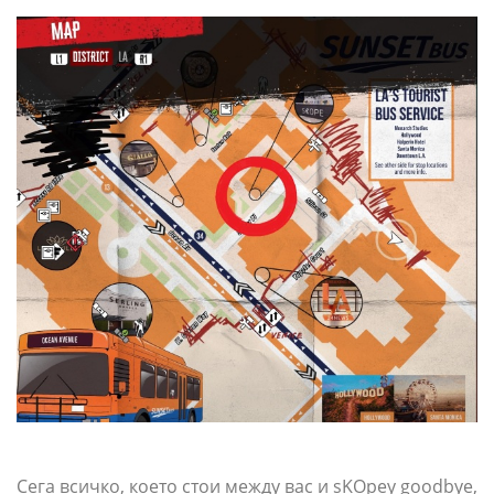
Сега всичко, което стои между вас и sKOpey goodbye,