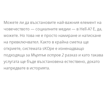
Можете ли да възстановите най-важния елемент на
човечеството — социалните медии — в Hell-A? Е, да,
можете. Но това не е просто намиране и натискане
на превключвател. Както в крайна сметка ще
откриете, системата sKOpe е изненадващо
подходяща за
Мъртъв остров 2
разказ и като такава
услугата ще бъде възстановена естествено, докато
напредвате в историята.