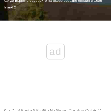
Как да върнете сървърите на Skope обратно онлайн в Dead
Island 2
ad
Kak Da V Rnete S Rv Rite Na Skope Obratno Onlajn V