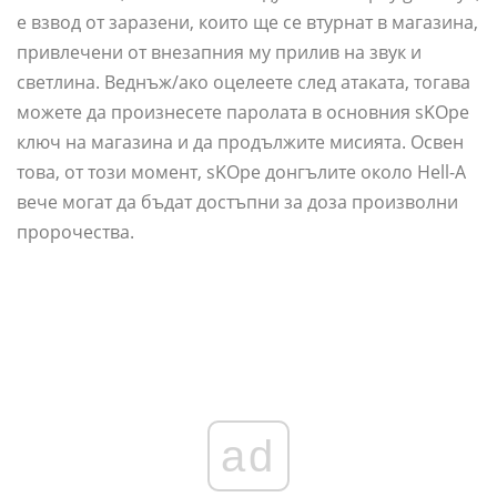
е взвод от заразени, които ще се втурнат в магазина,
привлечени от внезапния му прилив на звук и
светлина. Веднъж/ако оцелеете след атаката, тогава
можете да произнесете паролата в основния sKOpe
ключ на магазина и да продължите мисията. Освен
това, от този момент, sKOpe донгълите около Hell-A
вече могат да бъдат достъпни за доза произволни
пророчества.
ad