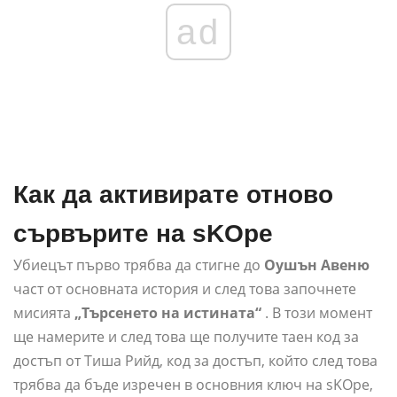
ad
Как да активирате отново
сървърите на sKOpe
Убиецът първо трябва да стигне до
Оушън Авеню
част от основната история и след това започнете
мисията
„Търсенето на истината“
. В този момент
ще намерите и след това ще получите таен код за
достъп от Тиша Рийд, код за достъп, който след това
трябва да бъде изречен в основния ключ на sKOpe,