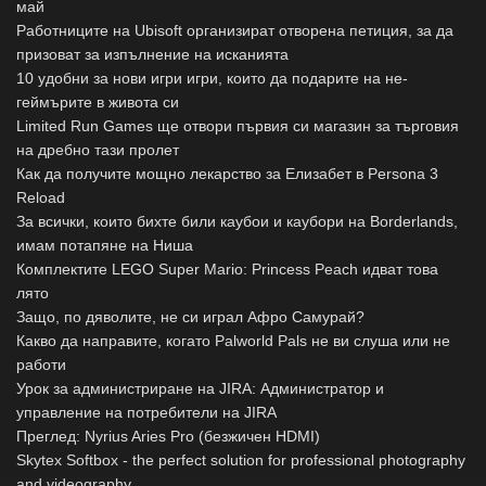
май
Работниците на Ubisoft организират отворена петиция, за да
призоват за изпълнение на исканията
10 удобни за нови игри игри, които да подарите на не-
геймърите в живота си
Limited Run Games ще отвори първия си магазин за търговия
на дребно тази пролет
Как да получите мощно лекарство за Елизабет в Persona 3
Reload
За всички, които бихте били каубои и каубори на Borderlands,
имам потапяне на Ниша
Комплектите LEGO Super Mario: Princess Peach идват това
лято
Защо, по дяволите, не си играл Афро Самурай?
Какво да направите, когато Palworld Pals не ви слуша или не
работи
Урок за администриране на JIRA: Администратор и
управление на потребители на JIRA
Преглед: Nyrius Aries Pro (безжичен HDMI)
Skytex Softbox - the perfect solution for professional photography
and videography.