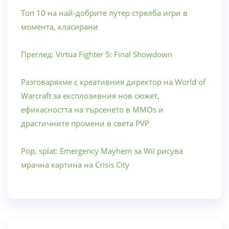
Топ 10 на най-добрите лутер стрелба игри в
момента, класирани
Преглед: Virtua Fighter 5: Final Showdown
Разговаряхме с креативния директор на World of
Warcraft за експлозивния нов сюжет,
ефикасността на търсенето в MMOs и
драстичните промени в света PVP
Pop, splat: Emergency Mayhem за Wii рисува
мрачна картина на Crisis City