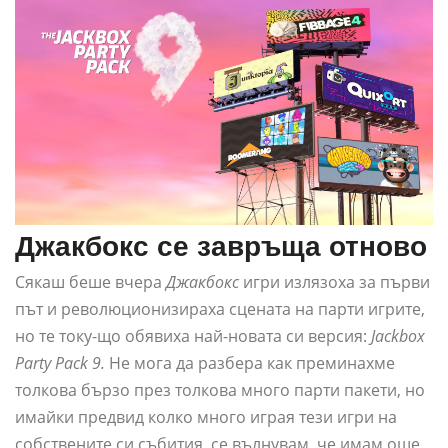
Джакбокс се завръща отново
Сякаш беше вчера
Джакбокс
игри излязоха за първи
път и революционизираха сцената на парти игрите,
но те току-що обявиха най-новата си версия:
Jackbox
Party Pack 9.
Не мога да разбера как преминахме
толкова бързо през толкова много парти пакети, но
имайки предвид колко много играя тези игри на
собствените си събития, се вълнувам, че имам още