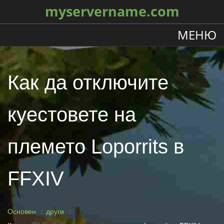
myservername.com
МЕНЮ
Как да отключите
куестовете на
племето Loporrits в
FFXIV
Основен
други