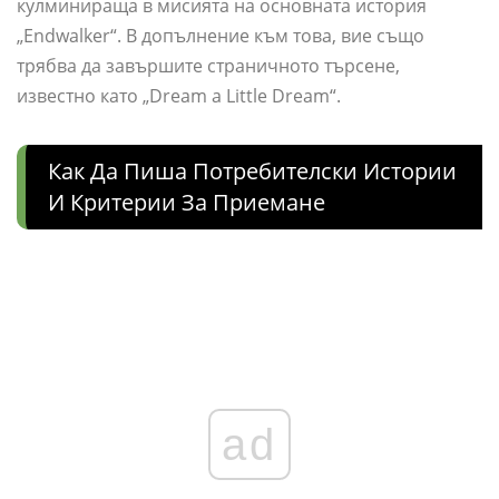
кулминираща в мисията на основната история
„Endwalker“. В допълнение към това, вие също
трябва да завършите страничното търсене,
известно като „Dream a Little Dream“.
Как Да Пиша Потребителски Истории
И Критерии За Приемане
ad