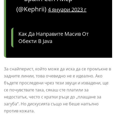
(@Kephrii)
4 януари 2023 г
Как Да Направите Масив От
Обекти В Java
За снайперист, който може да иска да се промъкне в
задните линии, това очевидно не е идеално. Ако
бъдете проследени чрез тези звуци и извадени, ще
се почувствате така, сякаш сте платили за
недостатък, често с кратки ръце до „плащане за
загуба“. Но дискусията също не беше напълно
против кожата.