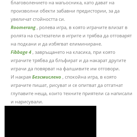
благоволението на магьосника, като дават на
произволни обекти забавни предистории, за да
увеличат стойността си.
Roomerang
, ролева игра, в която играчите влизат в
ролята на състезатели в игрите и трябва да отговарят
на подкани и да избягват елиминиране.
Fibbage 4
, завръщането на класика, при която
играчите трябва да блъфират и да накарат другите
играчи да повярват на фалшивите им отговори.
И накрая
Безсмислено
, спокойна игра, в която
играчите пишат, рисуват и се опитват да отгатнат
глупавите неща, които техните приятели са написали
и нарисували.