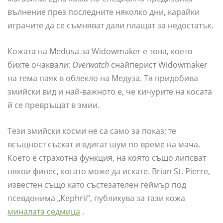
вълнение през последните няколко дни, карайки
играчите да се съмняват дали плащат за недостатък.
Кожата на Medusa за Widowmaker е това, което
бихте очаквали:
Overwatch
снайперист Widowmaker
на тема паяк в облекло на Медуза. Тя придобива
змийски вид и най-важното е, че кичурите на косата
й се превръщат в змии.
Тези змийски косми не са само за показ; те
всъщност съскат и вдигат шум по време на мача.
Което е страхотна функция, на която също липсват
някои финес, когато може да искате. Brian St. Pierre,
известен също като състезателен геймър под
псевдонима „Kephrii“, публикува за тази кожа
миналата седмица
.