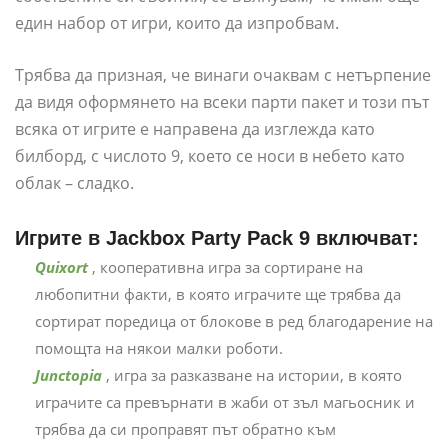
един набор от игри, които да изпробвам.
Трябва да призная, че винаги очаквам с нетърпение
да видя оформянето на всеки парти пакет и този път
всяка от игрите е направена да изглежда като
билборд, с числото 9, което се носи в небето като
облак – сладко.
Игрите в Jackbox Party Pack 9 включват:
Quixort
, кооперативна игра за сортиране на
любопитни факти, в която играчите ще трябва да
сортират поредица от блокове в ред благодарение на
помощта на някои малки роботи.
Junctopia
, игра за разказване на истории, в която
играчите са превърнати в жаби от зъл магьосник и
трябва да си проправят път обратно към