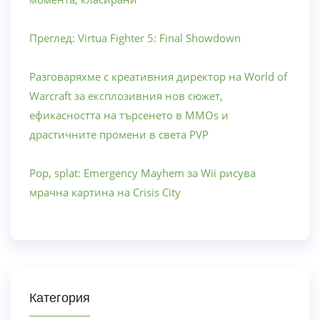
Преглед: Virtua Fighter 5: Final Showdown
Разговаряхме с креативния директор на World of
Warcraft за експлозивния нов сюжет,
ефикасността на търсенето в MMOs и
драстичните промени в света PVP
Pop, splat: Emergency Mayhem за Wii рисува
мрачна картина на Crisis City
Категория