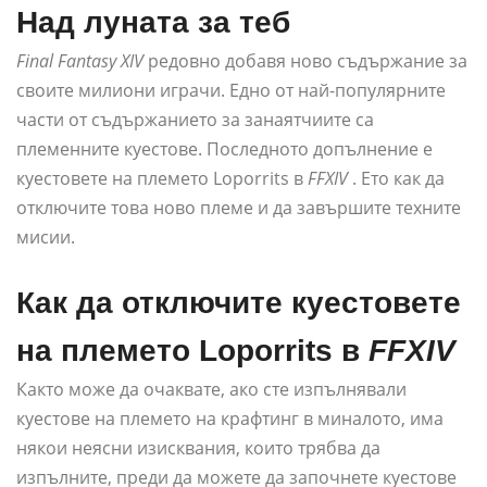
Над луната за теб
Final Fantasy XIV
редовно добавя ново съдържание за
своите милиони играчи. Едно от най-популярните
части от съдържанието за занаятчиите са
племенните куестове. Последното допълнение е
куестовете на племето Loporrits в
FFXIV
. Ето как да
отключите това ново племе и да завършите техните
мисии.
Как да отключите куестовете
на племето Loporrits в
FFXIV
Както може да очаквате, ако сте изпълнявали
куестове на племето на крафтинг в миналото, има
някои неясни изисквания, които трябва да
изпълните, преди да можете да започнете куестове