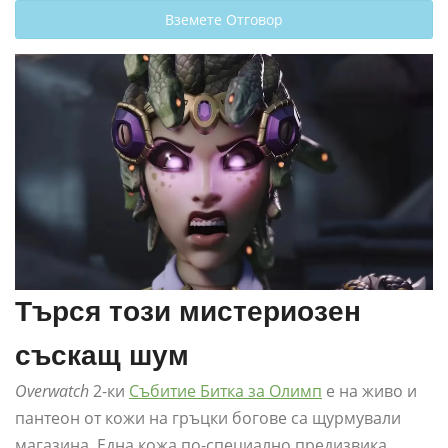
Вземете Отговор
Търся този мистериозен
съскащ шум
Overwatch
2-ки
Събитие Битка за Олимп
е на живо и
пантеон от кожи на гръцки богове са щурмували
магазина. Една кожа по-специално предизвика