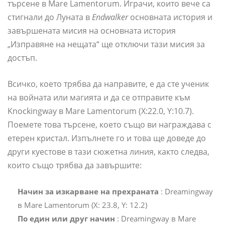
търсене в Mare Lamentorum. Играчи, които вече са
стигнали до Луната в
Endwalker
основната история и
завършената мисия на основната история
„Изправяне на нещата“ ще отключи тази мисия за
достъп.
Всичко, което трябва да направите, е да сте ученик
на войната или магията и да се отправите към
Knockingway в Mare Lamentorum (X:22.0, Y:10.7).
Поемете това търсене, което също ви награждава с
етерен кристал. Изпълнете го и това ще доведе до
други куестове в тази сюжетна линия, както следва,
които също трябва да завършите:
Начин за изкарване на прехраната
: Dreamingway
в Mare Lamentorum (X: 23.8, Y: 12.2)
По един или друг начин
: Dreamingway в Mare