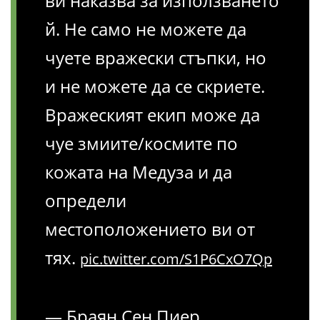
ви наказва за използването
й. Не само не можете да
чуете вражески стъпки, но
и не можете да се скриете.
Вражеският екип може да
чуе змиите/космите по
кожата на Медуза и да
определи
местоположението ви от
тях.
pic.twitter.com/S1P6CxO7Qp
— Браян Сен Пиер