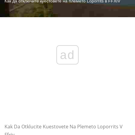
Как да отключите куестовете на племето Loporrits в FFXIV
ad
Kak Da Otklucite Kuestovete Na Plemeto Loporrits V
Ffxiv