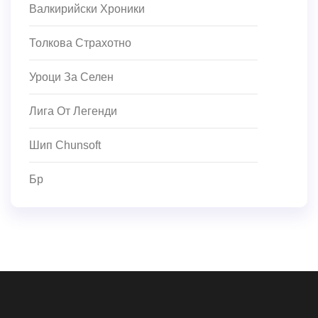
Валкирийски Хроники
Толкова Страхотно
Уроци За Селен
Лига От Легенди
Шип Chunsoft
Бр