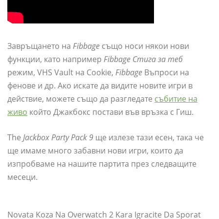
Завръщането на
Fibbage
също носи някои нови
функции, като например
Fibbage Стига за теб
режим, VHS Vault на Cookie,
Fibbage
Въпроси на
фенове и др. Ако искате да видите новите игри в
действие, можете също да разгледате
събитие на
живо
който Джакбокс постави във връзка с Гиш.
The
Jackbox Party Pack 9
ще излезе тази есен, така че
ще имаме много забавни нови игри, които да
изпробваме на нашите партита през следващите
месеци.
Novata Koza Na Overwatch 2 Kara Igracite Da Sporat