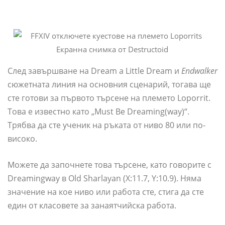
Екранна снимка от Destructoid
След завършване на Dream a Little Dream и
Endwalker
сюжетната линия на основния сценарий, тогава ще
сте готови за първото търсене на племето Loporrit.
Това е известно като „Must Be Dreaming(way)“.
Трябва да сте ученик на ръката от ниво 80 или по-
високо.
Можете да започнете това търсене, като говорите с
Dreamingway в Old Sharlayan (X:11.7, Y:10.9). Няма
значение на кое ниво или работа сте, стига да сте
един от класовете за занаятчийска работа.