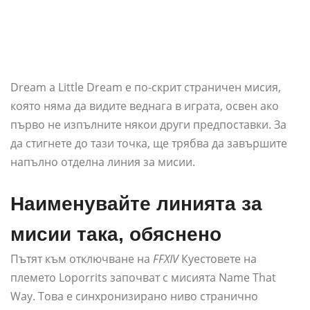
Dream a Little Dream е по-скрит страничен мисия,
която няма да видите веднага в играта, освен ако
първо не изпълните някои други предпоставки. За
да стигнете до тази точка, ще трябва да завършите
напълно отделна линия за мисии.
Наименувайте линията за
мисии така, обяснено
Пътят към отключване на
FFXIV
Куестовете на
племето Loporrits започват с мисията Name That
Way. Това е синхронизирано ниво странично