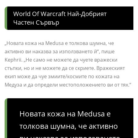
World Of Warcraft Най-Добрият
Частен Сървър
„Новата кожа на Medusa е толкова шумна, че
активно ви наказва за използването й“, пише
Kephrii. „Не само не можете да чуете вражески
стъпки, но и не можете да се скриете. Вражеският
екип може да чуе змиите/космите по кожата на
Медуза и да определи местоположението ви от тях.“
Новата кожа на Medusa е
толкова шумна, че активно