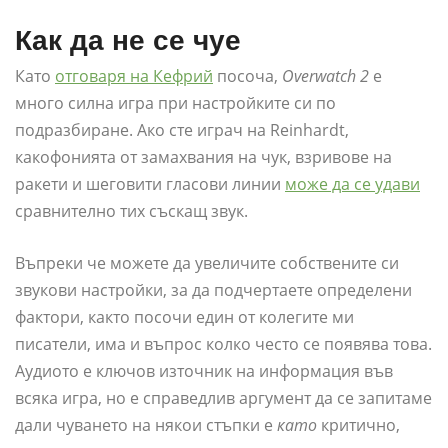
Как да не се чуе
Като
отговаря на Кефрий
посоча,
Overwatch 2
е
много силна игра при настройките си по
подразбиране. Ако сте играч на Reinhardt,
какофонията от замахвания на чук, взривове на
ракети и шеговити гласови линии
може да се удави
сравнително тих съскащ звук.
Въпреки че можете да увеличите собствените си
звукови настройки, за да подчертаете определени
фактори, както посочи един от колегите ми
писатели, има и въпрос колко често се появява това.
Аудиото е ключов източник на информация във
всяка игра, но е справедлив аргумент да се запитаме
дали чуването на някои стъпки е
като
критично,