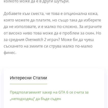
колкото може да е в други шутъри.
Добавете към сместа, че това е опционална кожа,
която можете да платите, но също така да изберете
да не използвате, и е малко по-сложно. За играчите
от високо ниво това може да е проблем за скин. Но
за средния
Overwatch 2
играч? Може би да чуеш
съскането на змиите си струва малко по-малко
финес.
Интересни Статии
Предполагаемият хакер на GTA 6 се счита за
„неподходящ“ да бъде съден