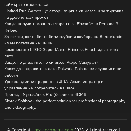
геймърите в живота си
Limited Run Games ще отвори първия си магазин за търговия
на дребно тази пролет
Как да получите мощно лекарство за Елизабет в Persona 3
Reload
За всички, които бихте били каубои и каубори на Borderlands,
имам потапяне на Ниша
Комплектите LEGO Super Mario: Princess Peach идват това
лято
Защо, по дяволите, не си играл Афро Самурай?
Какво да направите, когато Palworld Pals не ви слуша или не
работи
Урок за администриране на JIRA: Администратор и
управление на потребители на JIRA
Преглед: Nyrius Aries Pro (безжичен HDMI)
Skytex Softbox - the perfect solution for professional photography
and videography.
© Copyright
myservername.com
2026. All right reserved.