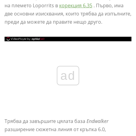
на племето Loporrits в
корекция 6.35
. Първо, има
две основни изисквания, които трябва да изпълните,
преди да можете да правите нещо друго.
ad
Трябва да завършите цялата база
Endwalker
разширение сюжетна линия от кръпка 6.0,