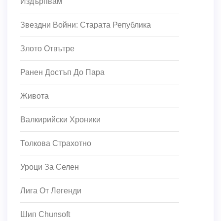
Издърпвам
Звездни Войни: Старата Република
Злото Отвътре
Ранен Достъп До Пара
Живота
Валкирийски Хроники
Толкова Страхотно
Уроци За Селен
Лига От Легенди
Шип Chunsoft