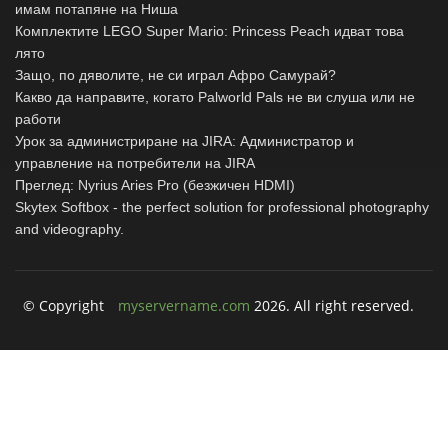
имам потапяне на Ниша
Комплектите LEGO Super Mario: Princess Peach идват това
лято
Защо, по дяволите, не си играл Афро Самурай?
Какво да направите, когато Palworld Pals не ви слуша или не
работи
Урок за администриране на JIRA: Администратор и
управление на потребители на JIRA
Преглед: Nyrius Aries Pro (безжичен HDMI)
Skytex Softbox - the perfect solution for professional photography
and videography.
© Copyright
myservername.com
2026. All right reserved.