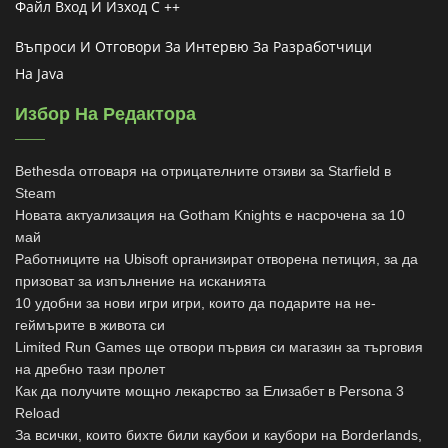
Файл Вход И Изход C ++
Въпроси И Отговори За Интервю За Разработчици
На Java
Избор На Редактора
Bethesda отговаря на отрицателните отзиви за Starfield в
Steam
Новата актуализация на Gotham Knights е насрочена за 10
май
Работниците на Ubisoft организират отворена петиция, за да
призоват за изпълнение на исканията
10 удобни за нови игри игри, които да подарите на не-
геймърите в живота си
Limited Run Games ще отвори първия си магазин за търговия
на дребно тази пролет
Как да получите мощно лекарство за Елизабет в Persona 3
Reload
За всички, които бихте били каубои и каубори на Borderlands,