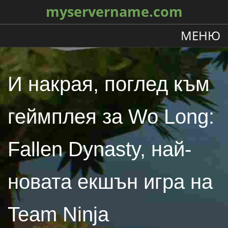
myservername.com
МЕНЮ
И накрая, поглед към
геймплея за Wo Long:
Fallen Dynasty, най-
новата екшън игра на
Team Ninja