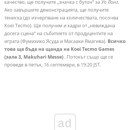
качество, ще получите „значка с бутон“ за
Уо Лонг.
Ако завършите демонстрацията, ще получите
тениска (до изчерпване на количествата, посочва
Koei Tecmo). Ще получим и кадри от „невиждана
досега сцена“ на събитието от продуцентите на
играта (Фумихико Ясуда и Масааки Ямагива).
Всичко
това ще бъде на щанда на Koei Tecmo Games
(зала 3, Makuhari Messe)
. Потокът също ще се
проведе в петък, 16 септември, в 19:20 JST.
ad