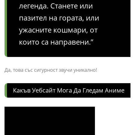
легенда. Станете или
пазител на гората, или
ужасните кошмари, от
които са направени.”
Да, това със сигурност звучи уникално!
Какъв Уебсайт Мога Да Гледам Аниме