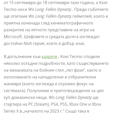
от 15 септември до 18 септември тази година, а Koei
Tecmo носи
Wo Long: Fallen Dynasty
. Преди събитието
ще опитаме
Wo Long: Fallen Dynasty
геймплей, което е
приятна изненада след кинематографичното
разкритие на лятното представяне на игри на
Microsoft. Шефовете и средата досега изглеждат
достойни
Nioh
серия, което е добър знак.
В допълнение към
кадрите
, Koei Tecmo сподели
няколко оскъдни подробности, като съществуването
на механиката на бойния стил „пет фази“, както и
използването на нападателни и отбранителни
маневри (което изглежда е огромен фокус на
системата). Получихме и препотвърждение за цял
куп домакински неща.
Wo Long: Fallen Dynasty
ще
стартира на PC (Steam), PS4, PS5, Xbox One и Xbox
Series X в „началото на 2023 г.“ Също така е