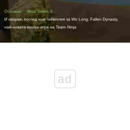
Основен
Xbox Series X
И накрая, поглед към геймплея за Wo Long: Fallen Dynasty,
най-новата екшън игра на Team Ninja
ad