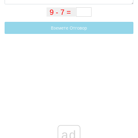
Вземете Отговор
ad