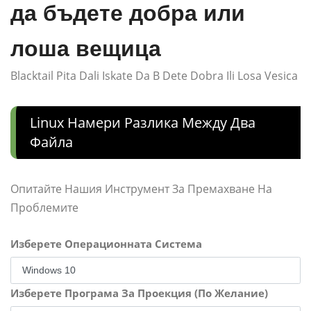
да бъдете добра или
лоша вещица
Blacktail Pita Dali Iskate Da B Dete Dobra Ili Losa Vesica
Linux Намери Разлика Между Два
Файла
Опитайте Нашия Инструмент За Премахване На
Проблемите
Изберете Операционната Система
Изберете Програма За Проекция (По Желание)