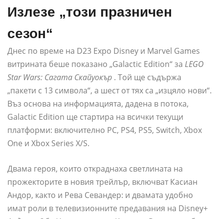
Излезе „този празничен
сезон“
Днес по време на D23 Expo Disney и Marvel Games
витрината беше показано „Galactic Edition“ за
LEGO
Star Wars: Сагата Скайуокър
. Той ще съдържа
„пакети с 13 символа“, а шест от тях са „изцяло нови“.
Въз основа на информацията, дадена в потока,
Galactic Edition ще стартира на всички текущи
платформи: включително PC, PS4, PS5, Switch, Xbox
One и Xbox Series X/S.
Двама героя, които откраднаха светлината на
прожекторите в новия трейлър, включват Касиан
Андор, както и Рева Севандер: и двамата удобно
имат роли в телевизионните предавания на Disney+