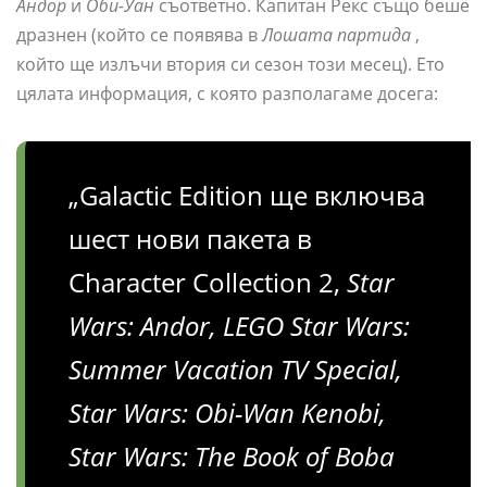
Андор
и
Оби-Уан
съответно. Капитан Рекс също беше
дразнен (който се появява в
Лошата партида
,
който ще излъчи втория си сезон този месец). Ето
цялата информация, с която разполагаме досега:
„Galactic Edition ще включва
шест нови пакета в
Character Collection 2,
Star
Wars: Andor, LEGO Star Wars:
Summer Vacation TV Special,
Star Wars: Obi-Wan Kenobi,
Star Wars: The Book of Boba