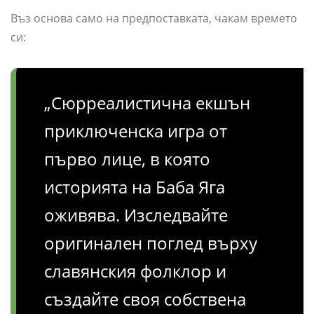
Въз основа само на предпоставката, чакам времето
си:
„Сюрреалистична екшън
приключенска игра от
първо лице, в която
историята на Баба Яга
оживява. Изследвайте
оригинален поглед върху
славянския фолклор и
създайте своя собствена