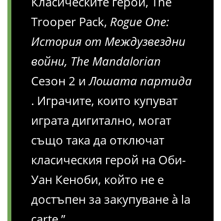
Класическите герои, The
Trooper Pack,
Rogue One:
История от Междузвездни
войни, The Mandalorian
Сезон 2 и
Лошата партида
. Играчите, които купуват
играта дигитално, могат
също така да отключат
класическия герой на Оби-
Уан Кеноби, който не е
достъпен за закупуване à la
carte.”