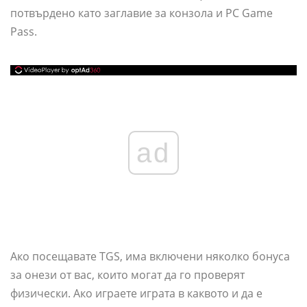
потвърдено като заглавие за конзола и PC Game
Pass.
ad
Ако посещавате TGS, има включени няколко бонуса
за онези от вас, които могат да го проверят
физически. Ако играете играта в каквото и да е