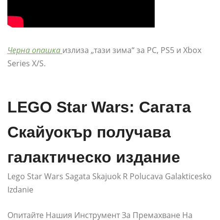
Черна опашка
излиза „тази зима“ за PC, PS5 и Xbox
Series X/S.
LEGO Star Wars: Сагата
Скайуокър получава
галактическо издание
Lego Star Wars Sagata Skajuok R Polucava Galakticesko
Izdanie
Опитайте Нашия Инструмент За Премахване На