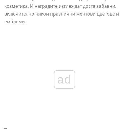
козметика. И наградите изглеждат доста забавни,
включително някои празнични ментови цветове и
емблеми.
ad