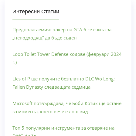
Интересни Статии
Предполагаемият хакер на GTA 6 се счита за
„неподходящ“ да бъде съден
Loop Toilet Tower Defense кодове (февруари 2024
г.)
Lies of P ще получите безплатно DLC Wo Long:
Fallen Dynasty следващата седмица
Microsoft потвърждава, че Боби Котик ще остане
за момента, което вече е лош вид
Топ 5 популярни инструмента за отваряне на
DWG файл