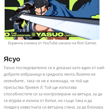
Екранна снимка от YouTube канала на Riot Games
Ясуо
Yasuo последователно се е доказал като един от най-
добрите избраници в средната лента
Лигата на
легендите
, така че не е изненада, че той ще
присъства
Проект Л.
Той ще използва
способностите си за контролиране на вятъра, за да
се втурва и излиза от битки, но също така и да
повдига известната си вятърна стена, за да блокира