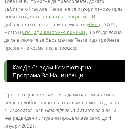
Това ще ви помогне да преодолеете, докато
събитието Fracture: Tenrai не се отвори отново през
новата година
с новата си прогресия
. И с
добавянето на тези нови плейлисти
убиец
, SWAT,
Fiesta и
Специфични за FFA режими
, ще бъде лесно
да се включите за бърз мач на Fiesta и да грабнете
празнична козметика в процеса.
Как Да Създам Компютърна
Програма За Начинаещи
Просто се уверете, че сте задали напомняне или
нещо подобно, защото докато има няколко дни на
снизходителност,
Halo Infinite
Събитието за зимни
непредвидени ситуации продължава само до 4
януари 2022 г.