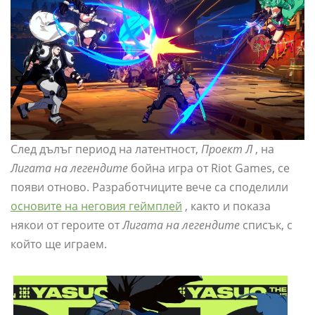
След дълъг период на латентност,
Проект Л
, на
Лигата на легендите
бойна игра от Riot Games, се
появи отново. Разработчиците вече са споделили
основите на неговия геймплей
, както и показа
някои от героите от
Лигата на легендите
списък, с
който ще играем.