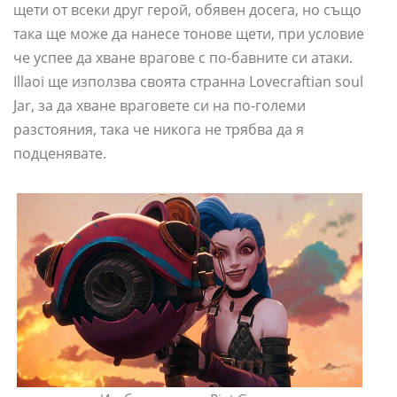
щети от всеки друг герой, обявен досега, но също
така ще може да нанесе тонове щети, при условие
че успее да хване врагове с по-бавните си атаки.
Illaoi ще използва своята странна Lovecraftian soul
Jar, за да хване враговете си на по-големи
разстояния, така че никога не трябва да я
подценявате.