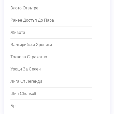
Злото Отвътре
Ранен Достъп До Пара
Живота
Валкирийски Хроники
Толкова Страхотно
Уроци За Селен
Лига От Легенди
Шип Chunsoft
Бр