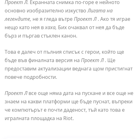
Проект Л.
Екранната снимка по-горе е нейното
основно изобразително изкуство
Лигата на
легендите,
не я гледа вътре
Проект Л
. Ако тя играе
нещо като нея в
хаха,
Бих очаквал от нея да бъде
бърз и пъргав стъклен канон.
Това е далеч от пълния списък с герои, който ще
бъде във финалната версия на
Проект Л
. Ще
предоставим актуализации веднага щом пристигнат
повече подробности.
Проект Л
все още няма дата на пускане и все още не
знаем на какви платформи ще бъде пуснат, въпреки
че компютърът е почти даденост, тъй като това е
игралната площадка на Riot.