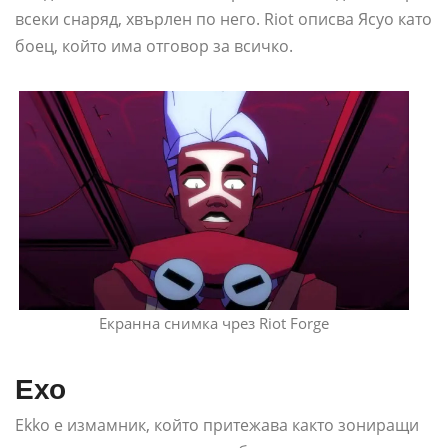
всеки снаряд, хвърлен по него. Riot описва Ясуо като
боец, който има отговор за всичко.
Екранна снимка чрез Riot Forge
Ехо
Ekko е измамник, който притежава както зониращи