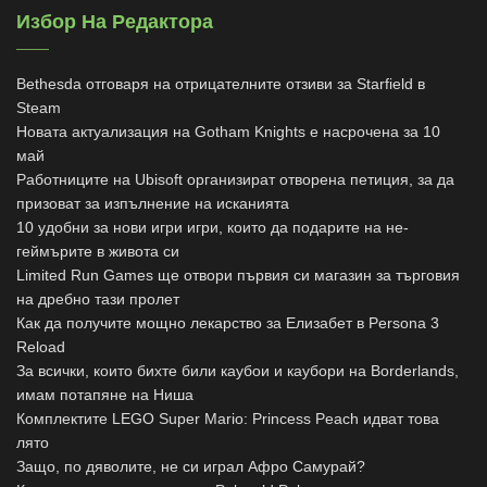
Избор На Редактора
Bethesda отговаря на отрицателните отзиви за Starfield в
Steam
Новата актуализация на Gotham Knights е насрочена за 10
май
Работниците на Ubisoft организират отворена петиция, за да
призоват за изпълнение на исканията
10 удобни за нови игри игри, които да подарите на не-
геймърите в живота си
Limited Run Games ще отвори първия си магазин за търговия
на дребно тази пролет
Как да получите мощно лекарство за Елизабет в Persona 3
Reload
За всички, които бихте били каубои и каубори на Borderlands,
имам потапяне на Ниша
Комплектите LEGO Super Mario: Princess Peach идват това
лято
Защо, по дяволите, не си играл Афро Самурай?