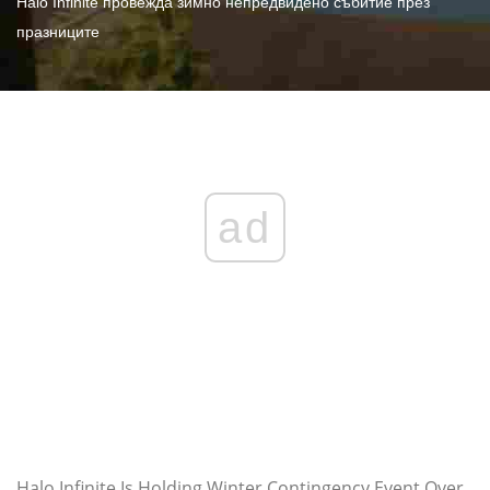
Halo Infinite провежда зимно непредвидено събитие през
празниците
ad
Halo Infinite Is Holding Winter Contingency Event Over