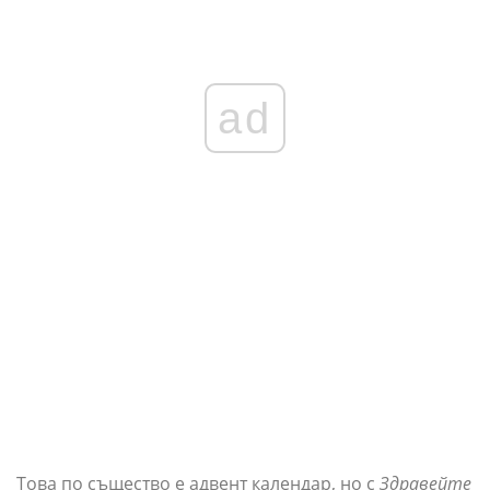
ad
Това по същество е адвент календар, но с
Здравейте