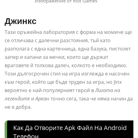
Изображение от Riot Games
Джинкс
Тази оръжейна лаборатория с форма на момиче ще
се отличава с далечни разстояния, тъй като
разполага с една картечница, една базука, пистолет
запер и капани за мечки, които ще държат
враговете й толкова далеч, колкото е необходимо.
Този дългосрочен стил на игра изглежда е насочен
към герой, който ще бъде труден за игра, но Jinx
вероятно е най-популярният герой в
Лигата на
легендите
и
Аркан
точно сега, така че няма начин да
не е добра.
Как Да Отворите Apk Файл На Android
Телефон