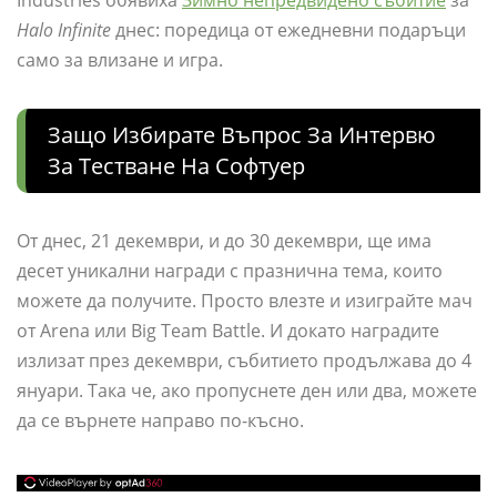
Industries обявиха
Зимно непредвидено събитие
за
Halo Infinite
днес: поредица от ежедневни подаръци
само за влизане и игра.
Защо Избирате Въпрос За Интервю
За Тестване На Софтуер
От днес, 21 декември, и до 30 декември, ще има
десет уникални награди с празнична тема, които
можете да получите. Просто влезте и изиграйте мач
от Arena или Big Team Battle. И докато наградите
излизат през декември, събитието продължава до 4
януари. Така че, ако пропуснете ден или два, можете
да се върнете направо по-късно.