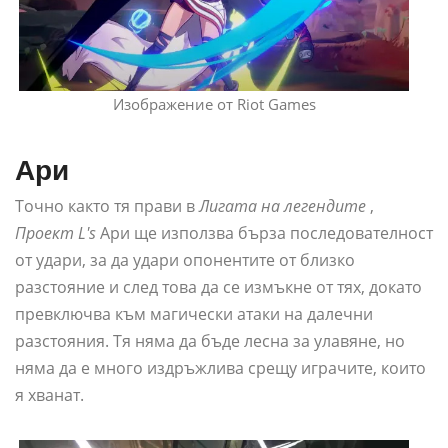
Изображение от Riot Games
Ари
Точно както тя прави в
Лигата на легендите
,
Проект L's
Ари ще използва бърза последователност
от удари, за да удари опонентите от близко
разстояние и след това да се измъкне от тях, докато
превключва към магически атаки на далечни
разстояния. Тя няма да бъде лесна за улавяне, но
няма да е много издръжлива срещу играчите, които
я хванат.