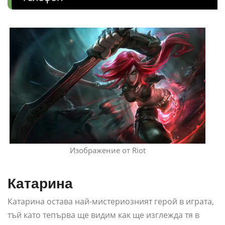
Изображение от Riot
Катарина
Катарина остава най-мистериозният герой в играта,
тъй като тепърва ще видим как ще изглежда тя в