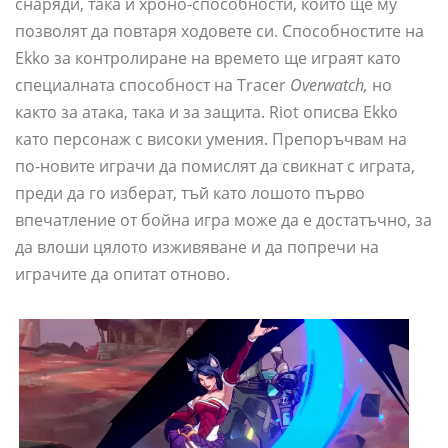
снаряди, така и хроно-способности, които ще му
позволят да повтаря ходовете си. Способностите на
Ekko за контролиране на времето ще играят като
специалната способност на Tracer
Overwatch,
но
както за атака, така и за защита. Riot описва Ekko
като персонаж с високи умения. Препоръчвам на
по-новите играчи да помислят да свикнат с играта,
преди да го изберат, тъй като лошото първо
впечатление от бойна игра може да е достатъчно, за
да влоши цялото изживяване и да попречи на
играчите да опитат отново.