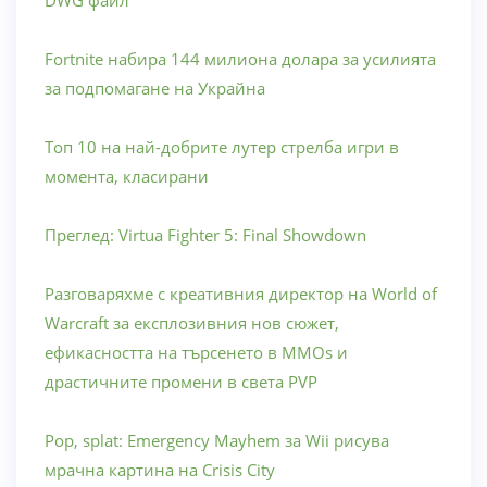
Fortnite набира 144 милиона долара за усилията
за подпомагане на Украйна
Топ 10 на най-добрите лутер стрелба игри в
момента, класирани
Преглед: Virtua Fighter 5: Final Showdown
Разговаряхме с креативния директор на World of
Warcraft за експлозивния нов сюжет,
ефикасността на търсенето в MMOs и
драстичните промени в света PVP
Pop, splat: Emergency Mayhem за Wii рисува
мрачна картина на Crisis City