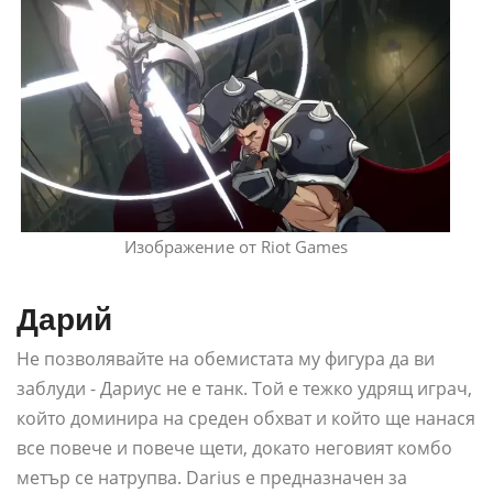
Изображение от Riot Games
Дарий
Не позволявайте на обемистата му фигура да ви
заблуди - Дариус не е танк. Той е тежко удрящ играч,
който доминира на среден обхват и който ще нанася
все повече и повече щети, докато неговият комбо
метър се натрупва. Darius е предназначен за