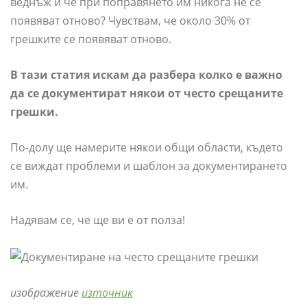
веднъж и че при поправянето им никога не се
появяват отново? Чувствам, че около 30% от
грешките се появяват отново.
В тази статия искам да разбера колко е важно
да се документират някои от често срещаните
грешки.
По-долу ще намерите някои общи области, където
се виждат проблеми и шаблон за документирането
им.
Надявам се, че ще ви е от полза!
изображение
източник