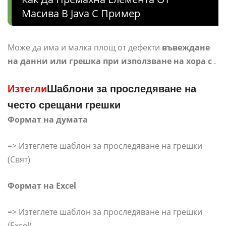
Масива В Java С Пример
Може да има и малка площ от дефекти
въвеждане
на данни или грешка при използване на хора
с
.
Изтегли
Шаблони за проследяване на
често срещани грешки
Формат на думата
=> Изтеглете шаблон за проследяване на грешки
(Свят)
Формат на Excel
=> Изтеглете шаблон за проследяване на грешки
(Excel)