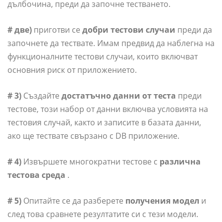
дълбочина, преди да започне тестването.
# две)
приготви се
добри тестови случаи
преди да
започнете да тествате. Имам предвид да наблегна на
функционалните тестови случаи, които включват
основния риск от приложението.
# 3)
Създайте
достатъчно данни от теста
преди
тестове, този набор от данни включва условията на
тестовия случай, както и записите в базата данни,
ако ще тествате свързано с DB приложение.
# 4)
Извършете многократни тестове с
различна
тестова среда
.
# 5)
Опитайте се да разберете
получения модел
и
след това сравнете резултатите си с тези модели.