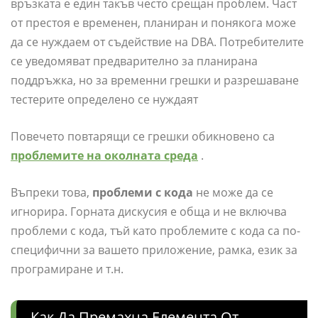
връзката е един такъв често срещан проблем. Част
от престоя е временен, планиран и понякога може
да се нуждаем от съдействие на DBA. Потребителите
се уведомяват предварително за планирана
поддръжка, но за временни грешки и разрешаване
тестерите определено се нуждаят
Повечето повтарящи се грешки обикновено са
проблемите на околната среда
.
Въпреки това,
проблеми с кода
не може да се
игнорира. Горната дискусия е обща и не включва
проблеми с кода, тъй като проблемите с кода са по-
специфични за вашето приложение, рамка, език за
програмиране и т.н.
Как Да Премахна Елемента От