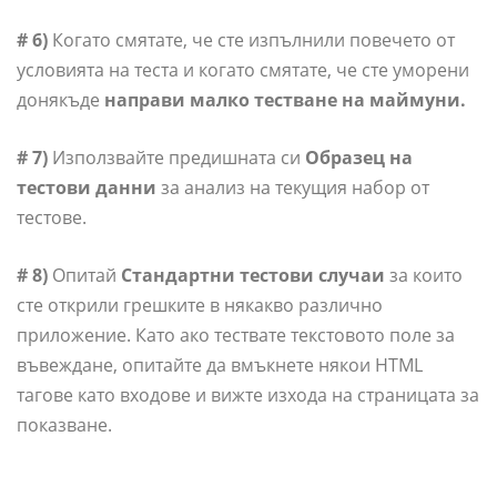
# 6)
Когато смятате, че сте изпълнили повечето от
условията на теста и когато смятате, че сте уморени
донякъде
направи малко тестване на маймуни.
# 7)
Използвайте предишната си
Образец на
тестови данни
за анализ на текущия набор от
тестове.
# 8)
Опитай
Стандартни тестови случаи
за които
сте открили грешките в някакво различно
приложение. Като ако тествате текстовото поле за
въвеждане, опитайте да вмъкнете някои HTML
тагове като входове и вижте изхода на страницата за
показване.