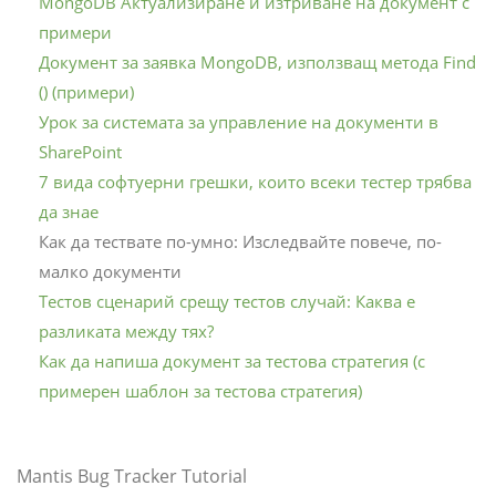
MongoDB Актуализиране и изтриване на документ с
примери
Документ за заявка MongoDB, използващ метода Find
() (примери)
Урок за системата за управление на документи в
SharePoint
7 вида софтуерни грешки, които всеки тестер трябва
да знае
Как да тествате по-умно: Изследвайте повече, по-
малко документи
Тестов сценарий срещу тестов случай: Каква е
разликата между тях?
Как да напиша документ за тестова стратегия (с
примерен шаблон за тестова стратегия)
Mantis Bug Tracker Tutorial