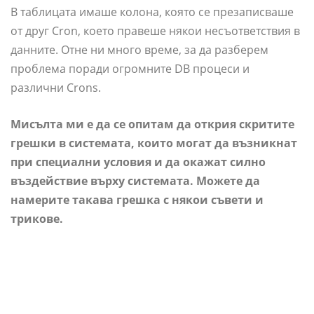
В таблицата имаше колона, която се презаписваше
от друг Cron, което правеше някои несъответствия в
данните. Отне ни много време, за да разберем
проблема поради огромните DB процеси и
различни Crons.
Мисълта ми е да се опитам да открия скритите
грешки в системата, които могат да възникнат
при специални условия и да окажат силно
въздействие върху системата. Можете да
намерите такава грешка с някои съвети и
трикове.