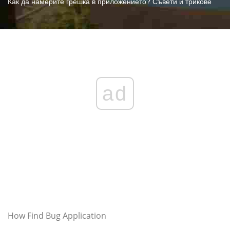
Как да намерите грешка в приложението? Съвети и трикове
ad
How Find Bug Application