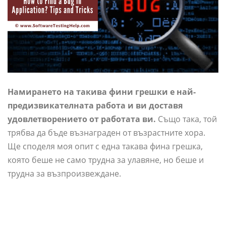
Намирането на такива фини грешки е най-
предизвикателната работа и ви доставя
удовлетворението от работата ви.
Също така, той
трябва да бъде възнаграден от възрастните хора.
Ще споделя моя опит с една такава фина грешка,
която беше не само трудна за улавяне, но беше и
трудна за възпроизвеждане.