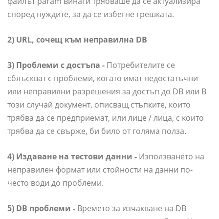
файлът param винаги трябваше да се актуализира
според нуждите, за да се избегне грешката.
2) URL, сочещ към неправилна DB
3) Проблеми с достъпа -
Потребителите се
сблъскват с проблеми, когато имат недостатъчни
или неправилни разрешения за достъп до DB или В
този случай документ, описващ стъпките, които
трябва да се предприемат, или лице / лица, с които
трябва да се свърже, би било от голяма полза.
4) Издаване на тестови данни -
Използването на
неправилен формат или стойности на данни по-
често води до проблеми.
5) DB проблеми -
Времето за изчакване на DB