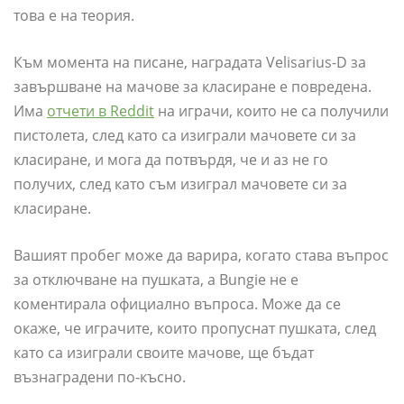
това е на теория.
Към момента на писане, наградата Velisarius-D за
завършване на мачове за класиране е повредена.
Има
отчети в Reddit
на играчи, които не са получили
пистолета, след като са изиграли мачовете си за
класиране, и мога да потвърдя, че и аз не го
получих, след като съм изиграл мачовете си за
класиране.
Вашият пробег може да варира, когато става въпрос
за отключване на пушката, а Bungie не е
коментирала официално въпроса. Може да се
окаже, че играчите, които пропуснат пушката, след
като са изиграли своите мачове, ще бъдат
възнаградени по-късно.