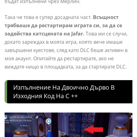
бъдат изпълнени чрез Мерлин.
Така че това е супер досадната част.
Всъщност
трябваше да рестартирам играта си, за да се
задейства катсцената на Jafar.
Това ми се случи,
докато зареждах в моята игра, която вече имаше
завършени куестове, след като DLC беше активен в
моя акаунт. Опитайте да рестартирате, ако не
виждате нищо в площадката, за да стартирате DLC.
Изпълнение На Двоично Дърво В
Изходния Код На C ++