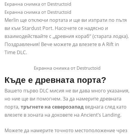
Екранна снимка от Destructoid
Екранна снимка от Destructoid
Merlin ще отключи портата и ще ви изпрати по пътя
ви към Stardust Port. Насочете се надясно и
взаимодействайте с „древния кораб“ (старата лодка).
Поздравления! Вече можете да влезете в A Rift in
Time DLC.
Екранна снимка от Destructoid
Къде е древната порта?
Вашето първо DLC мисия не ви дава много указания,
но ние ще ви помогнем. За да намерите древната
порта,
тръгнете на северозапад
веднага след като
влезете в зоната на доковете на Ancient’s Landing.
Можете да намерите точното местоположение чрез