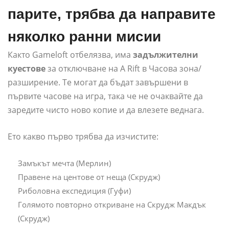
парите, трябва да направите
няколко ранни мисии
Както Gameloft отбелязва, има
задължителни
куестове
за отключване на A Rift в Часова зона/
разширение. Те могат да бъдат завършени в
първите часове на игра, така че не очаквайте да
заредите чисто ново копие и да влезете веднага.
Ето какво първо трябва да изчистите:
Замъкът мечта (Мерлин)
Правене на центове от неща (Скрудж)
Риболовна експедиция (Гуфи)
Голямото повторно откриване на Скрудж Макдък
(Скрудж)