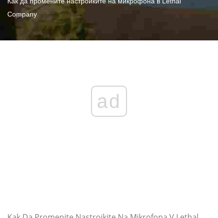
Как да промените настройките на микрофона в Lethal
Company
ad
Kak Da Promenite Nastrojkite Na Mikrofona V Lethal