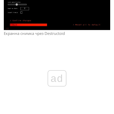
Екранна снимка чрез Destructoid
ad