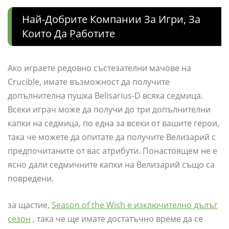
Най-Добрите Компании За Игри, За
Които Да Работите
Ако играете редовно състезателни мачове на
Crucible, имате възможност да получите
допълнителна пушка Belisarius-D всяка седмица.
Всеки играч може да получи до три допълнителни
капки на седмица, по една за всеки от вашите герои,
така че можете да опитате да получите Велизарий с
предпочитаните от вас атрибути. Понастоящем не е
ясно дали седмичните капки на Велизарий също са
повредени.
за щастие,
Season of the Wish е изключително дълъг
сезон
, така че ще имате достатъчно време да се