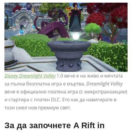
Disney Dreamlight Valley
1.0 вече е на живо и мечтата
за пълна безплатна игра е мъртва.
Dreamlight Valley
вече е официално платена игра (с микротранзакции)
и стартира с платен DLC. Ето как да навигирате в
този смел нов премиум свят.
За да започнете A Rift in