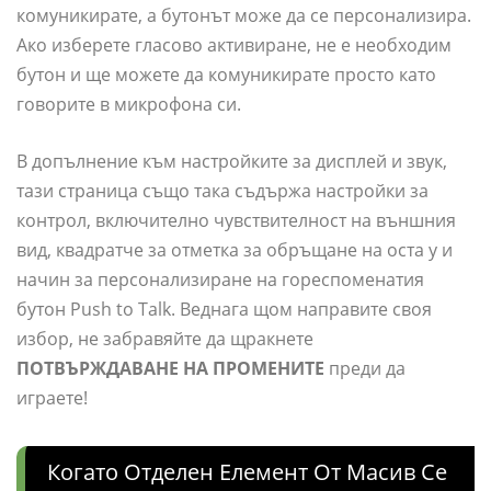
комуникирате, а бутонът може да се персонализира.
Ако изберете гласово активиране, не е необходим
бутон и ще можете да комуникирате просто като
говорите в микрофона си.
В допълнение към настройките за дисплей и звук,
тази страница също така съдържа настройки за
контрол, включително чувствителност на външния
вид, квадратче за отметка за обръщане на оста y и
начин за персонализиране на гореспоменатия
бутон Push to Talk. Веднага щом направите своя
избор, не забравяйте да щракнете
ПОТВЪРЖДАВАНЕ НА ПРОМЕНИТЕ
преди да
играете!
Когато Отделен Елемент От Масив Се