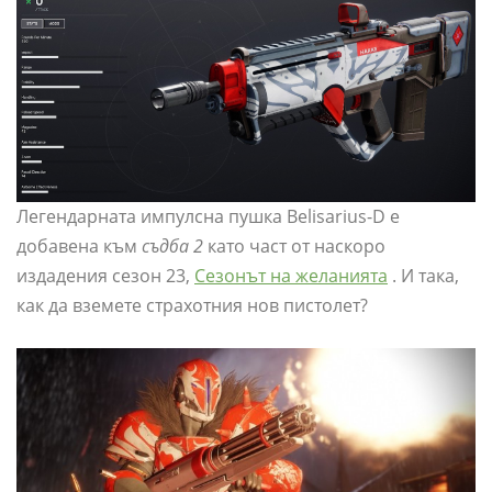
Легендарната импулсна пушка Belisarius-D е
добавена към
съдба 2
като част от наскоро
издадения сезон 23,
Сезонът на желанията
. И така,
как да вземете страхотния нов пистолет?