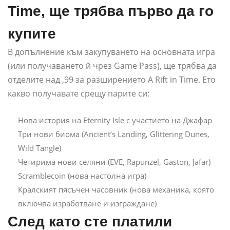
Time, ще трябва първо да го
купите
В допълнение към закупуването на основната игра
(или получаването й чрез Game Pass), ще трябва да
отделите над ,99 за разширението A Rift in Time. Ето
какво получавате срещу парите си:
Нова история на Eternity Isle с участието на Джафар
Три нови биома (Ancient’s Landing, Glittering Dunes,
Wild Tangle)
Четирима нови селяни (EVE, Rapunzel, Gaston, Jafar)
Scramblecoin (нова настолна игра)
Кралският пясъчен часовник (нова механика, която
включва изработване и изграждане)
След като сте платили