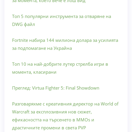
за момента, което вече е лош вид
Топ 5 популярни инструмента за отваряне на
DWG файл
Fortnite набира 144 милиона долара за усилията
за подпомагане на Украйна
Топ 10 на най-добрите лутер стрелба игри в
момента, класирани
Преглед: Virtua Fighter 5: Final Showdown
Разговаряхме с креативния директор на World of
Warcraft за експлозивния нов сюжет,
ефикасността на търсенето в MMOs и
драстичните промени в света PVP