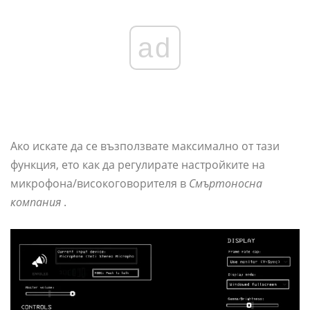
ad
Ако искате да се възползвате максимално от тази
функция, ето как да регулирате настройките на
микрофона/високоговорителя в
Смъртоносна
компания
.