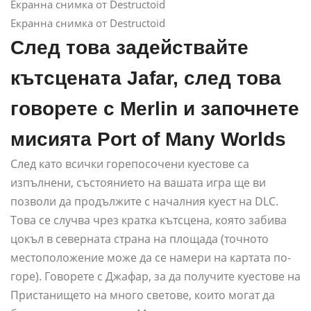
Екранна снимка от Destructoid
Екранна снимка от Destructoid
След това задействайте
кътсцената Jafar, след това
говорете с Merlin и започнете
мисията Port of Many Worlds
След като всички горепосочени куестове са
изпълнени, състоянието на вашата игра ще ви
позволи да продължите с началния куест на DLC.
Това се случва чрез кратка кътсцена, която забива
цокъл в северната страна на площада (точното
местоположение може да се намери на картата по-
горе). Говорете с Джафар, за да получите куестове на
Пристанището на много светове, които могат да