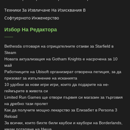
Техники За Извличане На Изисквания В
Софтуерното Инженерство
Избор На Редактора
Bethesda отговаря на отрицателните отзиви за Starfield в
Steam
Новата актуализация на Gotham Knights е насрочена за 10
май
Работниците на Ubisoft организират отворена петиция, за да
призоват за изпълнение на исканията
10 удобни за нови игри игри, които да подарите на не-
геймърите в живота си
Limited Run Games ще отвори първия си магазин за търговия
на дребно тази пролет
Как да получите мощно лекарство за Елизабет в Persona 3
Reload
За всички, които бихте били каубои и каубори на Borderlands,
имам потапяне на Ниша