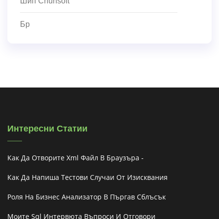
Шип Chunsoft
Бр
Интересни Статии
Как Да Отворите Xml Файл В Браузъра -
Как Да Напиша Тестови Случаи От Изисквания
Роля На Бизнес Анализатор В Пъргав Сблъсък
Моите Sql Интервюта Въпроси И Отговори