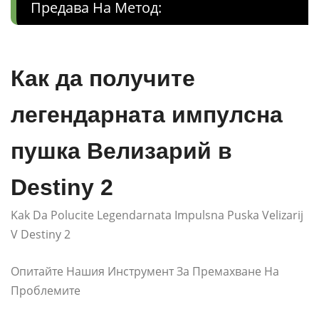
Предава На Метод:
Как да получите
легендарната импулсна
пушка Велизарий в
Destiny 2
Kak Da Polucite Legendarnata Impulsna Puska Velizarij
V Destiny 2
Опитайте Нашия Инструмент За Премахване На
Проблемите