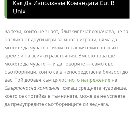
Как Да Използвам Командата Cut В
Unix
За тези, които не знаят, близкият чат означава, че за
разлика от други игри за много играчи, няма да
можете да чувате всички от вашия екип по всяко
време и на всички разстояния. Вместо това ще
можете да чувате — и да говорите — само със
съотборници, които са в непосредствена близост до
вас. Той добавя към
цялостното напрежение
на
Смъртоносна компания
, сякаш срещнете чудовище,
което се спотайва в тъмнината, може да не успеете
да предупредите съотборниците си веднага.