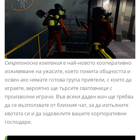
Смъртоносна компания
е най-новото кооперативно
изживяване на ужасите, което помита общността и
освен ако нямате готова група приятели, с които да
играете, вероятно ще търсите сватовници с
произволни играчи. Във всеки даден мач ще трябва
да се възползвате от близкия чат, за да изпълните
квотата си и да задоволите вашите корпоративни
господари.