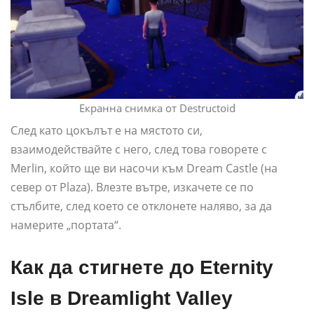
Екранна снимка от Destructoid
След като цокълът е на мястото си,
взаимодействайте с него, след това говорете с
Merlin, който ще ви насочи към Dream Castle (на
север от Plaza). Влезте вътре, изкачете се по
стълбите, след което се отклонете наляво, за да
намерите „портата“.
Как да стигнете до Eternity
Isle в Dreamlight Valley